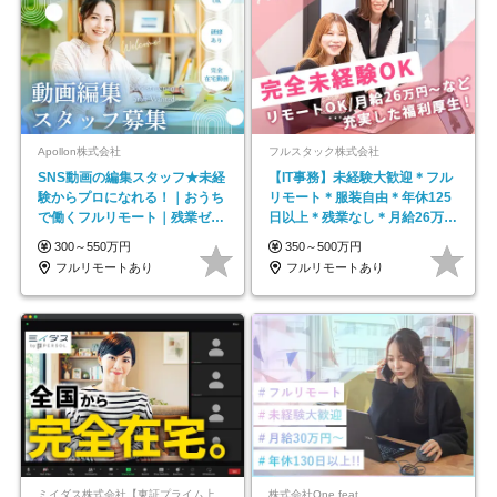
Apollon株式会社
フルスタック株式会社
SNS動画の編集スタッフ★未経
【IT事務】未経験大歓迎＊フル
験からプロになれる！｜おうち
リモート＊服装自由＊年休125
で働くフルリモート｜残業ゼロ
日以上＊残業なし＊月給26万円
で18時退勤◎
以上
300～550万円
350～500万円
フルリモートあり
フルリモートあり
ミイダス株式会社【東証プライム上場パーソルグループ】
株式会社One feat.