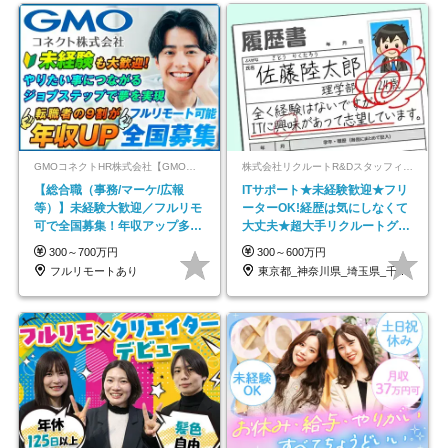
GMOコネクトHR株式会社【GMOインターネットグループ】
株式会社リクルートR&Dスタッフィング【リクルートグループ】
【総合職（事務/マーケ/広報
ITサポート★未経験歓迎★フリ
等）】未経験大歓迎／フルリモ
ーターOK!経歴は気にしなくて
可で全国募集！年収アップ多数
大丈夫★超大手リクルートグル
★年休最大130日★
ープの正社員/sg
300～700万円
300～600万円
フルリモートあり
東京都_神奈川県_埼玉県_千葉県_大阪府…