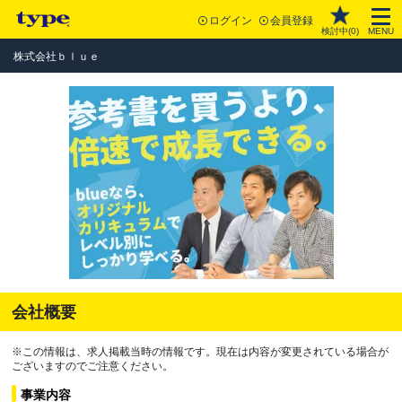
ログイン
会員登録
検討中(
0
)
MENU
株式会社ｂｌｕｅ
会社概要
※この情報は、求人掲載当時の情報です。現在は内容が変更されている場合が
ございますのでご注意ください。
事業内容