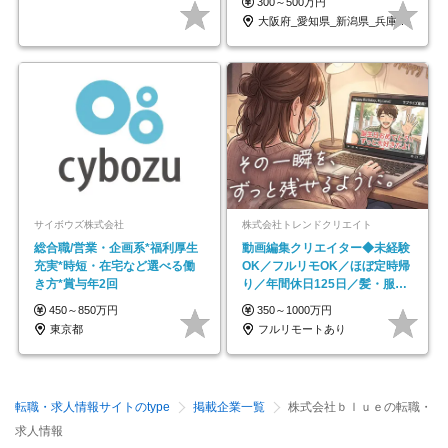
300～500万円
大阪府_愛知県_新潟県_兵庫県_福岡県
サイボウズ株式会社
株式会社トレンドクリエイト
総合職/営業・企画系*福利厚生
動画編集クリエイター◆未経験
充実*時短・在宅など選べる働
OK／フルリモOK／ほぼ定時帰
き方*賞与年2回
り／年間休日125日／髪・服・
ネイル自由／副業OK
450～850万円
350～1000万円
東京都
フルリモートあり
転職・求人情報サイトのtype
掲載企業一覧
株式会社ｂｌｕｅの転職・
求人情報