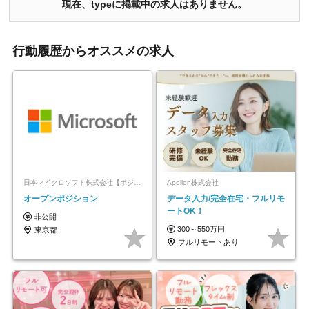
現在、typeに掲載中の求人はありません。
行動履歴からオススメの求人
日本マイクロソフト株式会社【ポジションマッチ登録】
Apollon株式会社
オープンポジション
データ入力/完全在宅・フルリモ
ートOK！
非公開
300～550万円
東京都
フルリモートあり