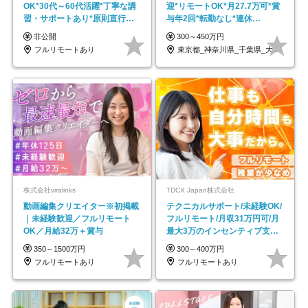
OK*30代～60代活躍*丁寧な講
迎*リモートOK*月27.7万可*賞
習・サポートあり*原則直行直
与年2回*転勤なし*連休
帰／全国募集・業務委託
OK/ZE010232
非公開
300～450万円
フルリモートあり
東京都_神奈川県_千葉県_大阪府_愛知県…
株式会社viralinks
TDCX Japan株式会社
動画編集クリエイター※初掲載
テクニカルサポート/未経験OK/
｜未経験歓迎／フルリモート
フルリモート/月収31万円可/月
OK／月給32万＋賞与
最大3万のインセンティブ支給/
平均年齢33歳
350～1500万円
300～400万円
フルリモートあり
フルリモートあり