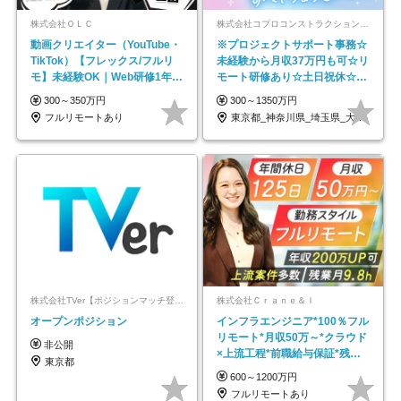
株式会社ＯＬＣ
株式会社コプロコンストラクション【東証プライム上場コプロ・ホールディングス子会社】
動画クリエイター（YouTube・
※プロジェクトサポート事務☆
TikTok）【フレックス/フルリ
未経験から月収37万円も可☆リ
モ】未経験OK｜Web研修1年間
モート研修あり☆土日祝休☆20
｜副業OK
代～30代活躍/b
300～350万円
300～1350万円
フルリモートあり
東京都_神奈川県_埼玉県_大阪府_愛知県…
株式会社TVer【ポジションマッチ登録】
株式会社Ｃｒａｎｅ＆Ｉ
オープンポジション
インフラエンジニア*100％フル
リモート*月収50万～*クラウド
非公開
×上流工程*前職給与保証*残業
東京都
月9.8h
600～1200万円
フルリモートあり