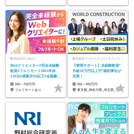
株式会社SC direct
株式会社ワールドコンストラクション 【東証一部】 (ワールドホールディングス・グループ)
Webクリエイター#完全未経験
【管理サポート】未経験歓迎*
歓迎#フルリモートOK#年休
月給30万円以上可*福利厚生が
130日#残業月5h以下#全国募集
充実！
#最大1年の研修
300～700万円
350～450万円
フルリモートあり
東京都_神奈川県_埼玉県_千葉県_大阪府…