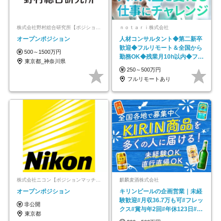
株式会社野村総合研究所【ポジションマッチ登録】
ｎｏｔａｒｉ株式会社
オープンポジション
人材コンサルタント◆第二新卒
歓迎◆フルリモート＆全国から
500～1500万円
勤務OK◆残業月10h以内◆フレ
東京都_神奈川県
ックス制
250～500万円
フルリモートあり
株式会社ニコン【ポジションマッチ登録】
麒麟麦酒株式会社
オープンポジション
キリンビールの企画営業｜未経
験歓迎#月収36.7万も可#フレッ
非公開
クス#賞与年2回#年休123日#完
東京都
全週休2日制