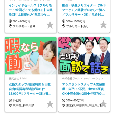
インサイドセールス【フルリモ
動画・映像クリエイター（SNS
ート/全国どこでも働ける】未経
マーケ）／経験ゼロから一流へ
験OK*土日祝休み*残業少なめ*
／フルリモートOK／月給30万
在宅勤務手当あり
円～／年休130日以上
300～600万円
300～1500万円
フルリモートあり
フルリモートあり
株式会社ＳＧＭ
株式会社ワールドコーポレーション 採用事業部【上場グループ】
点検スタッフ#勤務時間＆日数
アシスタントスタッフ★志望動
自由#副業希望者歓迎#1件
機・自己PR不要。◆Web面談
13,000円#フリーターOK#資格
OK◆完全週休2日◆年収700万
スキル不要
円可/p13
非公開
350～600万円
東京都_神奈川県
東京都_神奈川県_埼玉県_千葉県_大阪府…