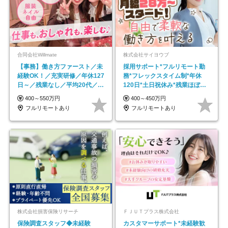
合同会社Willmate
株式会社サイヨウブ
【事務】働き方ファースト／未
採用サポート*フルリモート勤
経験OK！／充実研修／年休127
務*フレックスタイム制*年休
日～／残業なし／平均20代／リ
120日*土日祝休み*残業ほぼな
モートOK
し*育児中社員8割以上
400～550万円
400～450万円
フルリモートあり
フルリモートあり
株式会社損害保険リサーチ
ＦＪＵＴプラス株式会社
保険調査スタッフ◆未経験
カスタマーサポート*未経験歓