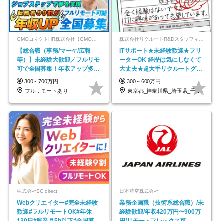
GMOコネクトHR株式会社【GMOインターネットグループ】
株式会社リクルートR&Dスタッフィング【リクルートグループ】
【総合職（事務/マーケ/広報
ITサポート★未経験歓迎★フリ
等）】未経験大歓迎／フルリモ
ーターOK!経歴は気にしなくて
可で全国募集！年収アップ多数
大丈夫★超大手リクルートグル
★年休最大130日★
ープの正社員/sg
300～700万円
300～600万円
フルリモートあり
東京都_神奈川県_埼玉県_千葉県_大阪府…
株式会社SC direct
日本航空株式会社
Webクリエイター#完全未経験
業務企画職（技術系総合職）/未
歓迎#フルリモートOK#年休
経験歓迎/年収420万円〜900万
130日#残業月5h以下#全国募集
円/リモートフレックス可