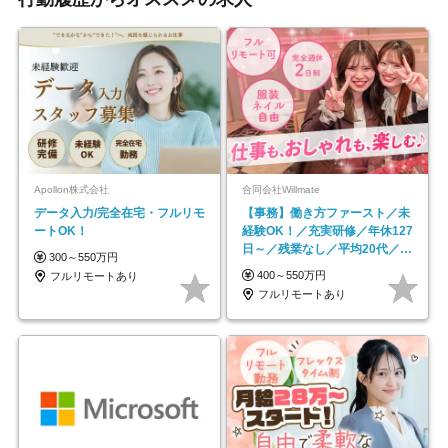
Apollon株式会社
合同会社Willmate
データ入力/完全在宅・フルリモ
【事務】働き方ファースト／未
ートOK！
経験OK！／充実研修／年休127
日～／残業なし／平均20代／リ
300～550万円
モートOK
400～550万円
フルリモートあり
フルリモートあり