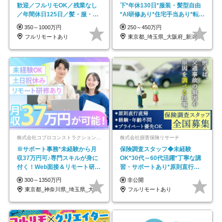
歓迎／フルリモOK／残業なし
下*年休130日*服装・髪型自由
／年間休日125日／髪・服・ネ
*AI研修あり*住宅手当あり*転勤
イル自由／研修充実で安心
なし
350～1000万円
250～450万円
フルリモートあり
東京都_埼玉県_大阪府_新潟県_福岡県
株式会社コプロコンストラクション【東証プライム上場コプロ・ホールディングス子会社】
株式会社損害保険リサーチ
※サポート事務*未経験から月
保険調査スタッフ◆未経験
収37万円可♪専門スキルが身に
OK*30代～60代活躍*丁寧な講
付く！Web面接＆リモート研修
習・サポートあり*原則直行直
も充実♪/a
帰／全国募集・業務委託
300～1350万円
非公開
東京都_神奈川県_埼玉県_大阪府_愛知県…
フルリモートあり