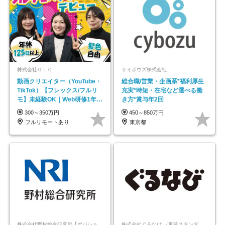
株式会社ＯＬＣ
サイボウズ株式会社
動画クリエイター（YouTube・
総合職/営業・企画系*福利厚生
TikTok）【フレックス/フルリ
充実*時短・在宅など選べる働
モ】未経験OK｜Web研修1年間
き方*賞与年2回
｜副業OK
300～350万円
450～850万円
フルリモートあり
東京都
株式会社野村総合研究所【ポジションマッチ登録】
株式会社ぐるなび （東証スタンダード上場）