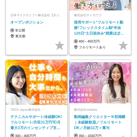
日本マイクロソフト株式会社【ポジションマッチ登録】
株式会社サイヨウブ
オープンポジション
採用サポート*フルリモート勤
務*フレックスタイム制*年休
非公開
120日*土日祝休み*残業ほぼな
東京都
し*育児中社員8割以上
400～450万円
フルリモートあり
TDCX Japan株式会社
株式会社viralinks
テクニカルサポート/未経験OK/
動画編集クリエイター※初掲載
フルリモート/月収31万円可/月
｜未経験歓迎／フルリモート
最大3万のインセンティブ支給/
OK／月給32万＋賞与
平均年齢33歳
300～400万円
350～1500万円