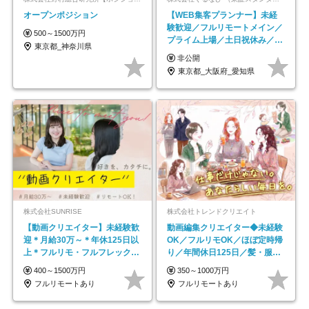
オープンポジション
【WEB集客プランナー】未経
験歓迎／フルリモートメイン／
500～1500万円
プライム上場／土日祝休み／東
東京都_神奈川県
京・大阪・名古屋
非公開
東京都_大阪府_愛知県
株式会社SUNRISE
株式会社トレンドクリエイト
【動画クリエイター】未経験歓
動画編集クリエイター◆未経験
迎＊月給30万～＊年休125日以
OK／フルリモOK／ほぼ定時帰
上＊フルリモ・フルフレックス
り／年間休日125日／髪・服・
◆10名の採用が決定◆
ネイル自由／副業OK
400～1500万円
350～1000万円
フルリモートあり
フルリモートあり