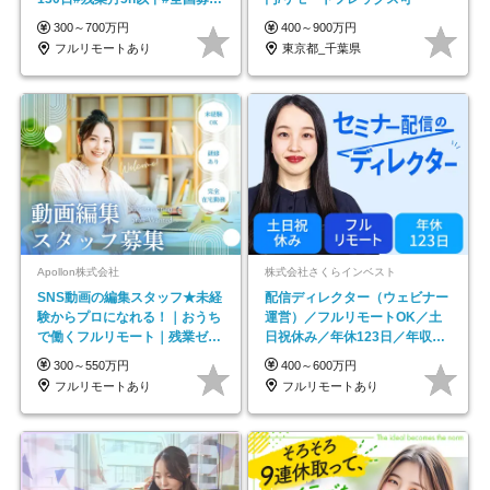
#最大1年の研修
300～700万円
400～900万円
フルリモートあり
東京都_千葉県
Apollon株式会社
株式会社さくらインベスト
SNS動画の編集スタッフ★未経
配信ディレクター（ウェビナー
験からプロになれる！｜おうち
運営）／フルリモートOK／土
で働くフルリモート｜残業ゼロ
日祝休み／年休123日／年収
で18時退勤◎
600万円可
300～550万円
400～600万円
フルリモートあり
フルリモートあり