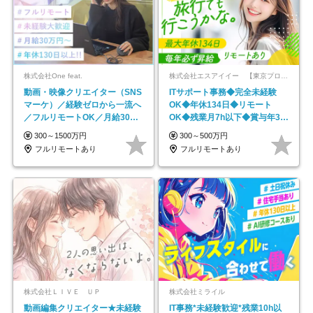
株式会社One feat.
株式会社エスアイイー 【東京プロマーケット上場】
動画・映像クリエイター（SNS
ITサポート事務◆完全未経験
マーケ）／経験ゼロから一流へ
OK◆年休134日◆リモート
／フルリモートOK／月給30万
OK◆残業月7h以下◆賞与年3回
円～／年休130日以上
◆5年目まで必ず昇給
300～1500万円
300～500万円
フルリモートあり
フルリモートあり
株式会社ＬＩＶＥ ＵＰ
株式会社ミライル
動画編集クリエイター★未経験
IT事務*未経験歓迎*残業10h以