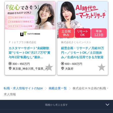
ＦＪＵＴプラス株式会社
株式会社さくらインベスト
カスタマーサポート*未経験歓
経営企画・リサーチ／月給30万
迎*リモートOK*月27.7万可*賞
円～／リモートOK／土日祝休
与年2回*転勤なし*連休
み／生成AIを活用できる方歓迎
OK/ZE010232
300～450万円
400～600万円
東京都_神奈川県_千葉県_大阪府_愛知県…
大阪府
転職・求人情報サイトのtype
掲載企業一覧
株式会社ＨＮ企画の転職・
求人情報
職種から求人を探す