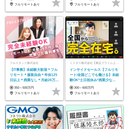
フルリモートあり
フルリモートあり
フルスタック株式会社
ミイダス株式会社【東証プライム上場パーソルグループ】
【IT事務】未経験大歓迎＊フル
インサイドセールス【フルリモ
リモート＊服装自由＊年休125
ート/全国どこでも働ける】未経
日以上＊残業なし＊月給26万円
験OK*土日祝休み*残業少なめ*
以上
在宅勤務手当あり
350～500万円
300～600万円
フルリモートあり
フルリモートあり