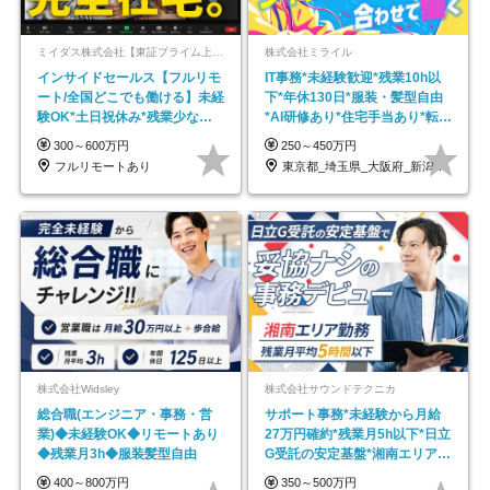
ミイダス株式会社【東証プライム上場パーソルグループ】
株式会社ミライル
インサイドセールス【フルリモ
IT事務*未経験歓迎*残業10h以
ート/全国どこでも働ける】未経
下*年休130日*服装・髪型自由
験OK*土日祝休み*残業少なめ*
*AI研修あり*住宅手当あり*転勤
在宅勤務手当あり
なし
300～600万円
250～450万円
フルリモートあり
東京都_埼玉県_大阪府_新潟県_福岡県
株式会社Widsley
株式会社サウンドテクニカ
総合職(エンジニア・事務・営
サポート事務*未経験から月給
業)◆未経験OK◆リモートあり
27万円確約*残業月5h以下*日立
◆残業月3h◆服装髪型自由
G受託の安定基盤*湘南エリア勤
務
400～800万円
350～500万円