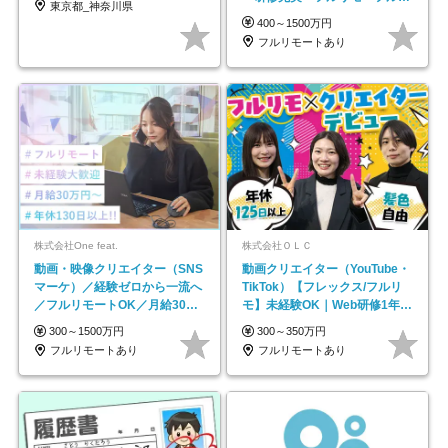
東京都_神奈川県
レックス＊
400～1500万円
フルリモートあり
株式会社One feat.
株式会社ＯＬＣ
動画・映像クリエイター（SNS
動画クリエイター（YouTube・
マーケ）／経験ゼロから一流へ
TikTok）【フレックス/フルリ
／フルリモートOK／月給30万
モ】未経験OK｜Web研修1年間
円～／年休130日以上
｜副業OK
300～1500万円
300～350万円
フルリモートあり
フルリモートあり