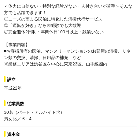
＜体力に自信ない・特別な経験がない・人付き合いが苦手＞そんな
方でも活躍できます！
◎ニーズの高まる民泊に特化した清掃代行サービス
◎「運転が好き」なら未経験でも大歓迎
◎完全週休2日制・年間休日100日以上・残業少ない
【事業内容】
■お客様所有の民泊、マンスリーマンションのお部屋の清掃、リネ
ン類の交換、清掃、日用品の補充 など
※業務エリアは渋谷区を中心に東京23区、山手線圏内
設立
平成22年
従業員数
30名（パート・アルバイト含）
男女比／ 6：4
資本金