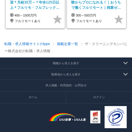
迎＊月給30万～＊年休125日以
験からプロになれる！｜おうち
上＊フルリモ・フルフレックス
で働くフルリモート｜残業ゼロ
◆10名の採用が決定◆
で18時退勤◎
400～1500万円
300～550万円
フルリモートあり
フルリモートあり
転職・求人情報サイトのtype
掲載企業一覧
ザ・クリーニングカンパニ
ー株式会社の転職・求人情報
職種から求人を探す
勤務地から求人を探す
求人掲載・利用規約・お問合せ
ホーム
ログイン