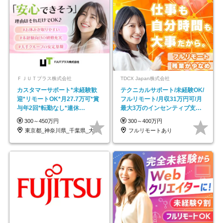
ＦＪＵＴプラス株式会社
TDCX Japan株式会社
カスタマーサポート*未経験歓
テクニカルサポート/未経験OK/
迎*リモートOK*月27.7万可*賞
フルリモート/月収31万円可/月
与年2回*転勤なし*連休
最大3万のインセンティブ支給/
OK/ZE010232
平均年齢33歳
300～450万円
300～400万円
東京都_神奈川県_千葉県_大阪府_愛知県…
フルリモートあり