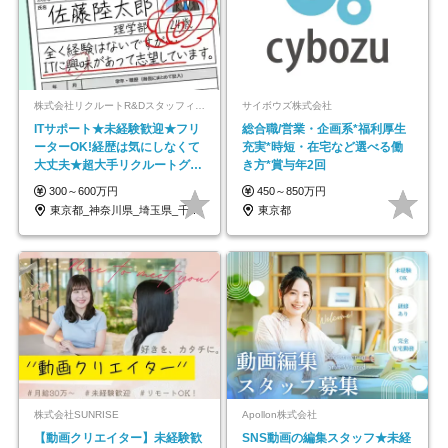
株式会社リクルートR&Dスタッフィング【リクルートグループ】
サイボウズ株式会社
ITサポート★未経験歓迎★フリ
総合職/営業・企画系*福利厚生
ーターOK!経歴は気にしなくて
充実*時短・在宅など選べる働
大丈夫★超大手リクルートグル
き方*賞与年2回
ープの正社員/sg
300～600万円
450～850万円
東京都_神奈川県_埼玉県_千葉県_大阪府…
東京都
株式会社SUNRISE
Apollon株式会社
【動画クリエイター】未経験歓
SNS動画の編集スタッフ★未経