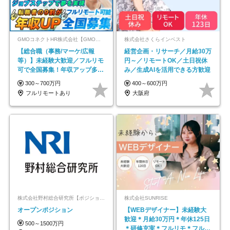
GMOコネクトHR株式会社【GMOインターネットグループ】
株式会社さくらインベスト
【総合職（事務/マーケ/広報
経営企画・リサーチ／月給30万
等）】未経験大歓迎／フルリモ
円～／リモートOK／土日祝休
可で全国募集！年収アップ多数
み／生成AIを活用できる方歓迎
★年休最大130日★
300～700万円
400～600万円
フルリモートあり
大阪府
株式会社野村総合研究所【ポジションマッチ登録】
株式会社SUNRISE
オープンポジション
【WEBデザイナー】未経験大
歓迎＊月給30万円＊年休125日
500～1500万円
＊研修充実＊フルリモ＊フルフ