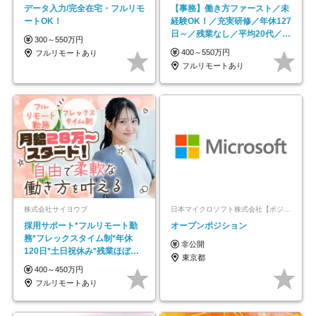
データ入力/完全在宅・フルリモ
【事務】働き方ファースト／未
ートOK！
経験OK！／充実研修／年休127
日～／残業なし／平均20代／リ
300～550万円
モートOK
400～550万円
フルリモートあり
フルリモートあり
株式会社サイヨウブ
日本マイクロソフト株式会社【ポジションマッチ登録】
採用サポート*フルリモート勤
オープンポジション
務*フレックスタイム制*年休
非公開
120日*土日祝休み*残業ほぼな
東京都
し*育児中社員8割以上
400～450万円
フルリモートあり