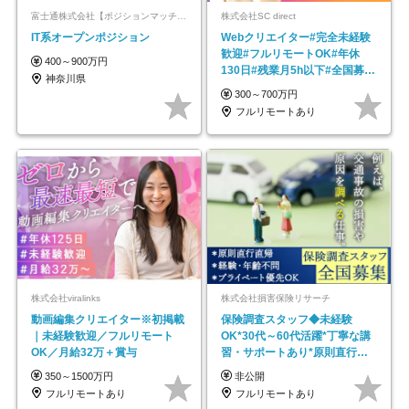
富士通株式会社【ポジションマッチ登録】
株式会社SC direct
IT系オープンポジション
Webクリエイター#完全未経験
歓迎#フルリモートOK#年休
400～900万円
130日#残業月5h以下#全国募集
神奈川県
#最大1年の研修
300～700万円
フルリモートあり
株式会社viralinks
株式会社損害保険リサーチ
動画編集クリエイター※初掲載
保険調査スタッフ◆未経験
｜未経験歓迎／フルリモート
OK*30代～60代活躍*丁寧な講
OK／月給32万＋賞与
習・サポートあり*原則直行直
帰／全国募集・業務委託
350～1500万円
非公開
フルリモートあり
フルリモートあり