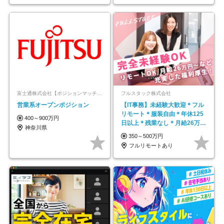
富士通株式会社【ポジションマッチ登録】
フルスタック株式会社
営業系オープンポジション
【IT事務】未経験大歓迎＊フル
リモート＊服装自由＊年休125
400～900万円
日以上＊残業なし＊月給26万円
神奈川県
以上
350～500万円
フルリモートあり