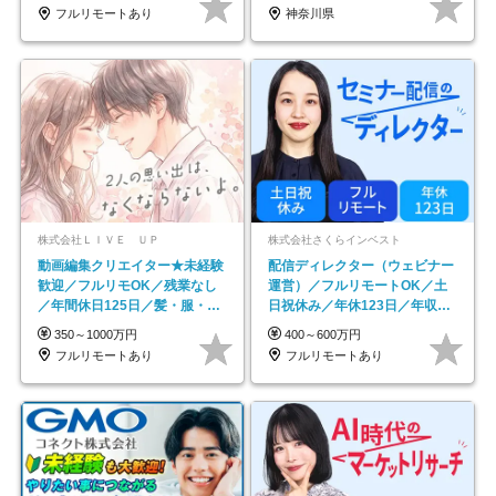
フルリモートあり
神奈川県
株式会社ＬＩＶＥ ＵＰ
株式会社さくらインベスト
動画編集クリエイター★未経験
配信ディレクター（ウェビナー
歓迎／フルリモOK／残業なし
運営）／フルリモートOK／土
／年間休日125日／髪・服・ネ
日祝休み／年休123日／年収
イル自由／研修充実で安心
600万円可
350～1000万円
400～600万円
フルリモートあり
フルリモートあり