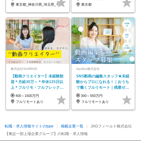
東京都_神奈川県_埼玉県_千葉県_大阪府…
東京都
株式会社SUNRISE
Apollon株式会社
【動画クリエイター】未経験歓
SNS動画の編集スタッフ★未経
迎＊月給30万～＊年休125日以
験からプロになれる！｜おうち
上＊フルリモ・フルフレックス
で働くフルリモート｜残業ゼロ
◆10名の採用が決定◆
で18時退勤◎
400～1500万円
300～550万円
フルリモートあり
フルリモートあり
転職・求人情報サイトのtype
掲載企業一覧
JAGフィールド株式会社
【東証一部上場企業グループ】の転職・求人情報