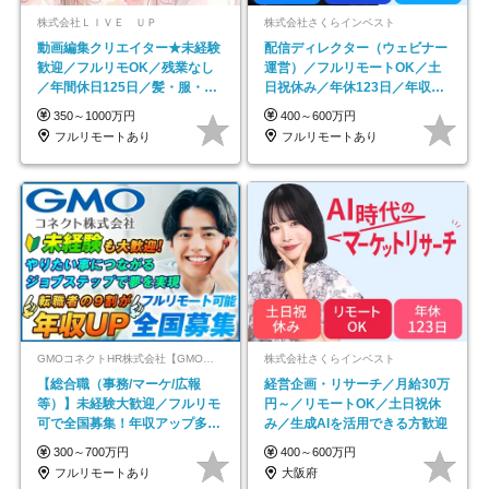
株式会社ＬＩＶＥ ＵＰ
株式会社さくらインベスト
動画編集クリエイター★未経験
配信ディレクター（ウェビナー
歓迎／フルリモOK／残業なし
運営）／フルリモートOK／土
／年間休日125日／髪・服・ネ
日祝休み／年休123日／年収
イル自由／研修充実で安心
600万円可
350～1000万円
400～600万円
フルリモートあり
フルリモートあり
GMOコネクトHR株式会社【GMOインターネットグループ】
株式会社さくらインベスト
【総合職（事務/マーケ/広報
経営企画・リサーチ／月給30万
等）】未経験大歓迎／フルリモ
円～／リモートOK／土日祝休
可で全国募集！年収アップ多数
み／生成AIを活用できる方歓迎
★年休最大130日★
300～700万円
400～600万円
フルリモートあり
大阪府