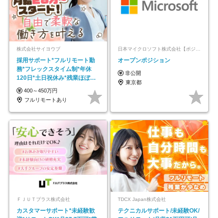
株式会社サイヨウブ
日本マイクロソフト株式会社【ポジションマッチ登録】
採用サポート*フルリモート勤
オープンポジション
務*フレックスタイム制*年休
非公開
120日*土日祝休み*残業ほぼな
東京都
し*育児中社員8割以上
400～450万円
フルリモートあり
ＦＪＵＴプラス株式会社
TDCX Japan株式会社
カスタマーサポート*未経験歓
テクニカルサポート/未経験OK/