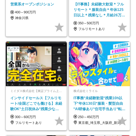
営業系オープンポジション
【IT事務】未経験大歓迎＊フル
リモート＊服装自由＊年休125
400～900万円
日以上＊残業なし＊月給26万円
神奈川県
以上
350～500万円
フルリモートあり
ミイダス株式会社【東証プライム上場パーソルグループ】
株式会社ミライル
インサイドセールス【フルリモ
IT事務*未経験歓迎*残業10h以
ート/全国どこでも働ける】未経
下*年休130日*服装・髪型自由
験OK*土日祝休み*残業少なめ*
*AI研修あり*住宅手当あり*転勤
在宅勤務手当あり
なし
300～600万円
250～450万円
フルリモートあり
東京都_埼玉県_大阪府_新潟県_福岡県