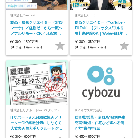
株式会社One feat.
株式会社ＯＬＣ
動画・映像クリエイター（SNS
動画クリエイター（YouTube・
マーケ）／経験ゼロから一流へ
TikTok）【フレックス/フルリ
／フルリモートOK／月給30万
モ】未経験OK｜Web研修1年間
円～／年休130日以上
｜副業OK
300～1500万円
300～350万円
フルリモートあり
フルリモートあり
株式会社リクルートR&Dスタッフィング【リクルートグループ】
サイボウズ株式会社
ITサポート★未経験歓迎★フリ
総合職/営業・企画系*福利厚生
ーターOK!経歴は気にしなくて
充実*時短・在宅など選べる働
大丈夫★超大手リクルートグル
き方*賞与年2回
ープの正社員/sg
300～600万円
450～850万円