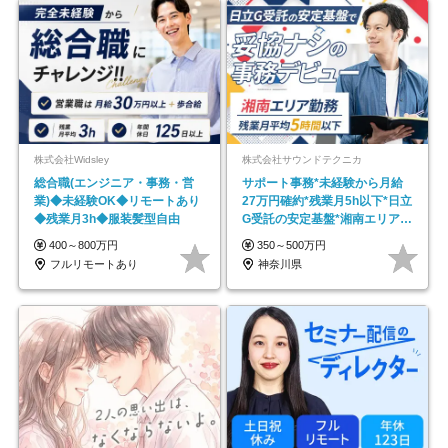
株式会社Widsley
株式会社サウンドテクニカ
総合職(エンジニア・事務・営
サポート事務*未経験から月給
業)◆未経験OK◆リモートあり
27万円確約*残業月5h以下*日立
◆残業月3h◆服装髪型自由
G受託の安定基盤*湘南エリア勤
務
400～800万円
350～500万円
フルリモートあり
神奈川県