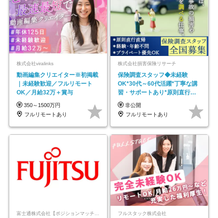
株式会社viralinks
株式会社損害保険リサーチ
動画編集クリエイター※初掲載
保険調査スタッフ◆未経験
｜未経験歓迎／フルリモート
OK*30代～60代活躍*丁寧な講
OK／月給32万＋賞与
習・サポートあり*原則直行直
帰／全国募集・業務委託
350～1500万円
非公開
フルリモートあり
フルリモートあり
富士通株式会社【ポジションマッチ登録】
フルスタック株式会社