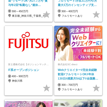
迎*リモートOK*月27.7万可*賞
フルリモート/月収31万円可/月
与年2回*転勤なし*連休
最大3万のインセンティブ支給/
OK/ZE010232
平均年齢33歳
300～450万円
300～400万円
東京都_神奈川県_千葉県_大阪府_愛知県…
フルリモートあり
富士通株式会社【ポジションマッチ登録】
株式会社SC direct
IT系オープンポジション
Webクリエイター#完全未経験
歓迎#フルリモートOK#年休
400～900万円
130日#残業月5h以下#全国募集
神奈川県
#最大1年の研修
300～700万円
フルリモートあり