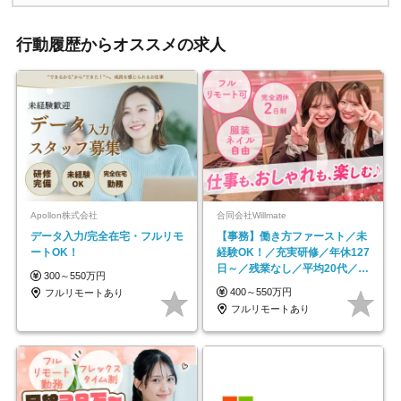
行動履歴からオススメの求人
Apollon株式会社
合同会社Willmate
データ入力/完全在宅・フルリモ
【事務】働き方ファースト／未
ートOK！
経験OK！／充実研修／年休127
日～／残業なし／平均20代／リ
300～550万円
モートOK
400～550万円
フルリモートあり
フルリモートあり