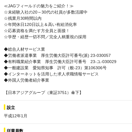
≪JAGフィールドの魅力をご紹介！≫
☆未経験入社の20～30代の社員が多数活躍中
☆残業月30時間以内
☆年間休日120日以上＆高い有給消化率
☆応募資格を満たす方全員と面接！
☆学歴・経歴一切不問／完全人柄重視の採用
◆総合人材サービス業
◆労働者派遣事業 厚生労働大臣許可番号(派) 23-030057
◆有料職業紹介事業 厚生労働大臣許可番号 23-ユ-030029
◆一般建設業 愛知県知事 許可（般-23）第106306号
◆インターネットを活用した求人求職情報サービス
◆外国人労働者紹介事業
【日本アジアグループ（東証3751）傘下】
設立
平成12年1月
従業員数