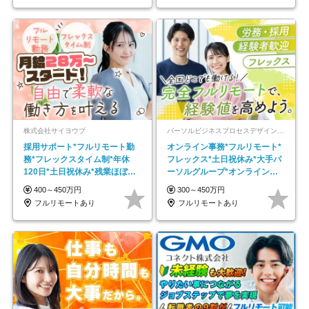
株式会社サイヨウブ
パーソルビジネスプロセスデザイン株式会社 事業開発本部
採用サポート*フルリモート勤
オンライン事務*フルリモート*
務*フレックスタイム制*年休
フレックス*土日祝休み*大手パ
120日*土日祝休み*残業ほぼな
ーソルグループ*オンライン面
し*育児中社員8割以上
接*30～40代活躍中
400～450万円
300～450万円
フルリモートあり
フルリモートあり