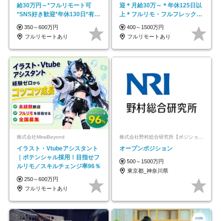
給30万円～*フルリモート可
迎＊月給30万～＊年休125日以
*SNS好き歓迎*年休130日*有休
上＊フルリモ・フルフレックス
取得率100%
◆10名の採用が決定◆
350～600万円
400～1500万円
フルリモートあり
フルリモートあり
株式会社MiraiBeyond
株式会社野村総合研究所【ポジションマッチ登録】
イラスト・Vtubeアシスタント
オープンポジション
｜ポテンシャル採用！目指せフ
500～1500万円
ルリモ／スキルチェンジ率96％
東京都_神奈川県
250～600万円
フルリモートあり