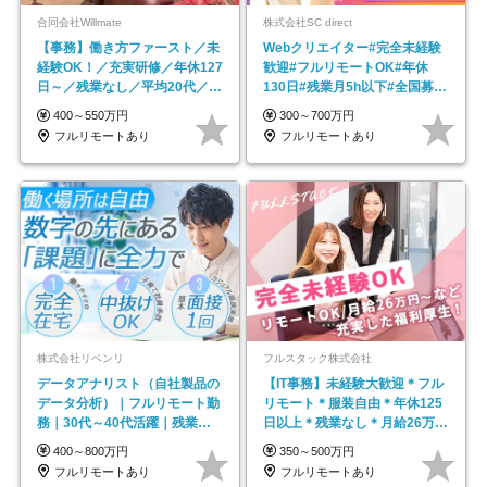
合同会社Willmate
株式会社SC direct
【事務】働き方ファースト／未
Webクリエイター#完全未経験
経験OK！／充実研修／年休127
歓迎#フルリモートOK#年休
日～／残業なし／平均20代／リ
130日#残業月5h以下#全国募集
モートOK
#最大1年の研修
400～550万円
300～700万円
フルリモートあり
フルリモートあり
株式会社リベンリ
フルスタック株式会社
データアナリスト（自社製品の
【IT事務】未経験大歓迎＊フル
データ分析）｜フルリモート勤
リモート＊服装自由＊年休125
務｜30代～40代活躍｜残業少
日以上＊残業なし＊月給26万円
なめ｜子育て社員多数活躍
以上
400～800万円
350～500万円
フルリモートあり
フルリモートあり