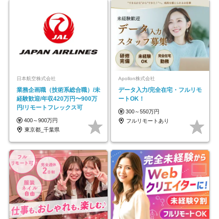
日本航空株式会社
Apollon株式会社
業務企画職（技術系総合職）/未
データ入力/完全在宅・フルリモ
経験歓迎/年収420万円〜900万
ートOK！
円/リモートフレックス可
300～550万円
400～900万円
フルリモートあり
東京都_千葉県