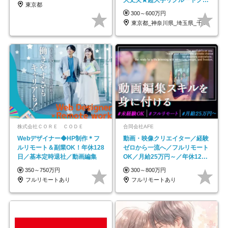
東京都
ープの正社員/sg
300～600万円
東京都_神奈川県_埼玉県_千葉県_大阪府…
株式会社ＣＯＲＥ ＣＯＤＥ
合同会社AFE
Webデザイナー◆HP制作＊フ
動画・映像クリエイター／経験
ルリモート＆副業OK！年休128
ゼロから一流へ／フルリモート
日／基本定時退社／動画編集
OK／月給25万円～／年休125
日以上
350～750万円
300～800万円
フルリモートあり
フルリモートあり