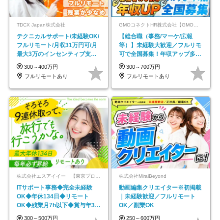
TDCX Japan株式会社
GMOコネクトHR株式会社【GMOインターネットグループ】
テクニカルサポート/未経験OK/
【総合職（事務/マーケ/広報
フルリモート/月収31万円可/月
等）】未経験大歓迎／フルリモ
最大3万のインセンティブ支給/
可で全国募集！年収アップ多数
平均年齢33歳
★年休最大130日★
300～400万円
300～700万円
フルリモートあり
フルリモートあり
株式会社エスアイイー 【東京プロマーケット上場】
株式会社MiraiBeyond
ITサポート事務◆完全未経験
動画編集クリエイター※初掲載
OK◆年休134日◆リモート
｜未経験歓迎／フルリモート
OK◆残業月7h以下◆賞与年3回
OK／副業OK
◆5年目まで必ず昇給
300～500万円
250～600万円