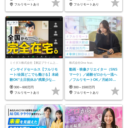
フルリモートあり
フルリモートあり
ミイダス株式会社【東証プライム上場パーソルグループ】
株式会社One feat.
インサイドセールス【フルリモ
動画・映像クリエイター（SNS
ート/全国どこでも働ける】未経
マーケ）／経験ゼロから一流へ
験OK*土日祝休み*残業少なめ*
／フルリモートOK／月給30万
在宅勤務手当あり
円～／年休130日以上
300～600万円
300～1500万円
フルリモートあり
フルリモートあり