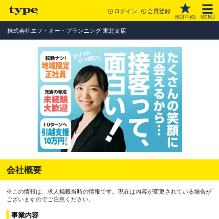
ログイン
会員登録
検討中(
0
)
MENU
株式会社エフ・オー・プランニング 東北支店
会社概要
※この情報は、求人掲載当時の情報です。現在は内容が変更されている場合が
ございますのでご注意ください。
事業内容