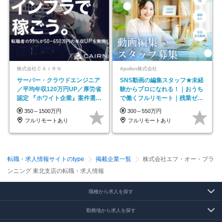
株式会社ＣＡＩＲＮ
Apollon株式会社
サーバー・クラウドエンジニア
SNS動画の編集スタッフ★未経
／平均年収120万円UP／厚労省
験からプロになれる！｜おうち
認定 『ホワイト企業』案件選択
で働くフルリモート｜残業ゼロ
制度／年休129日
で18時退勤◎
350～1500万円
300～550万円
フルリモートあり
フルリモートあり
転職・求人情報サイトのtype
掲載企業一覧
株式会社エフ・オー・プラ
ンニング 東北支店の転職・求人情報
職種から求人を探す
勤務地から求人を探す