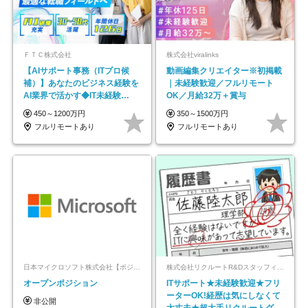
ＦＴＣ株式会社
株式会社viralinks
【AIサポート事務（ITプロ候
動画編集クリエイター※初掲載
補）】あなたのビジネス経験を
｜未経験歓迎／フルリモート
AI業界で活かす◆IT未経験
OK／月給32万＋賞与
OK◆目指せるコンサル
450～1200万円
350～1500万円
フルリモートあり
フルリモートあり
日本マイクロソフト株式会社【ポジションマッチ登録】
株式会社リクルートR&Dスタッフィング【リクルートグループ】
オープンポジション
ITサポート★未経験歓迎★フリ
ーターOK!経歴は気にしなくて
非公開
大丈夫★超大手リクルートグル