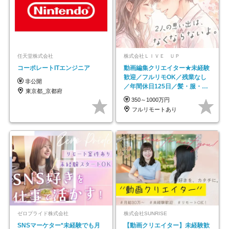
任天堂株式会社
株式会社ＬＩＶＥ ＵＰ
コーポレートITエンジニア
動画編集クリエイター★未経験
歓迎／フルリモOK／残業なし
非公開
／年間休日125日／髪・服・ネ
東京都_京都府
イル自由／研修充実で安心
350～1000万円
フルリモートあり
ゼロプライド株式会社
株式会社SUNRISE
SNSマーケター*未経験でも月
【動画クリエイター】未経験歓