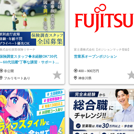
株式会社損害保険リサーチ
富士通株式会社【ポジションマッチ登録】
保険調査スタッフ◆未経験OK*30代
営業系オープンポジション
～60代活躍*丁寧な講習・サポートあ
り*原則直行直帰／全国募集・業務委
非公開
400～900万円
託
フルリモートあり
神奈川県