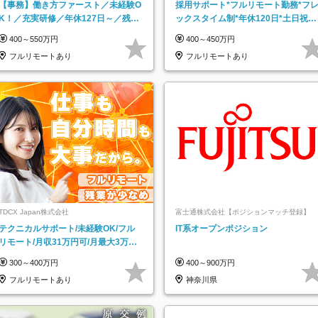
【事務】働き方ファースト／未経験O
採用サポート*フルリモート勤務*フ
K！／充実研修／年休127日～／残業
ックスタイム制*年休120日*土日祝休
なし／平均20代／リモートOK
み*残業ほぼなし*育児中社員8割以上
400～550万円
400～450万円
フルリモートあり
フルリモートあり
TDCX Japan株式会社
富士通株式会社【ポジションマッチ登録】
テクニカルサポート/未経験OK/フル
IT系オープンポジション
リモート/月収31万円可/月最大3万の
インセンティブ支給/平均年齢33歳
300～400万円
400～900万円
フルリモートあり
神奈川県