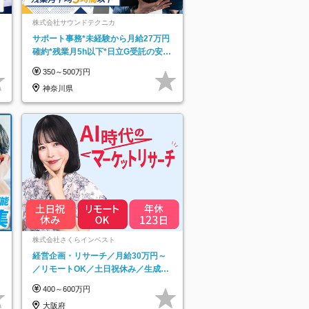
株式会社サウンドテクニカ
サポート事務*未経験から月給27万円
確約*残業月5h以下*日立G受託の安定
基盤*湘南エリア勤務
350～500万円
神奈川県
ネ
株式会社さくらインベスト
経営企画・リサーチ／月給30万円～
／リモートOK／土日祝休み／生成AI
を活用できる方歓迎
400～600万円
大阪府