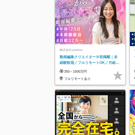
株式会社viralinks
動画編集クリエイター※初掲載｜未
経験歓迎／フルリモートOK／月給32
万＋賞与
350～1500万円
フルリモートあり