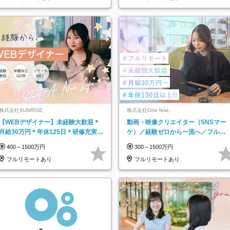
株式会社SUNRISE
株式会社One feat.
【WEBデザイナー】未経験大歓迎＊
動画・映像クリエイター（SNSマー
月給30万円＊年休125日＊研修充実＊
ケ）／経験ゼロから一流へ／フルリ
フルリモ＊フルフレックス＊
モートOK／月給30万円～／年休130
400～1500万円
300～1500万円
日以上
フルリモートあり
フルリモートあり