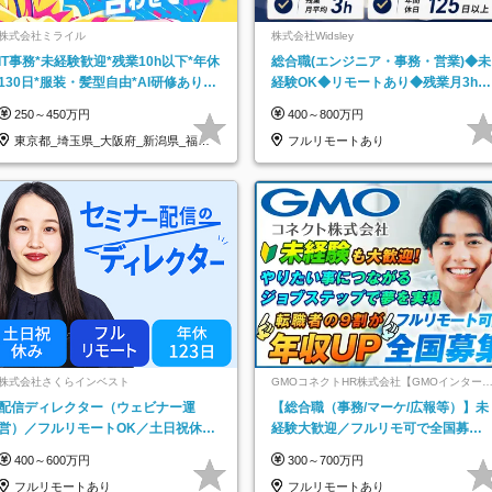
株式会社ミライル
株式会社Widsley
IT事務*未経験歓迎*残業10h以下*年休
総合職(エンジニア・事務・営業)◆未
130日*服装・髪型自由*AI研修あり*
経験OK◆リモートあり◆残業月3h◆
住宅手当あり*転勤なし
服装髪型自由
250～450万円
400～800万円
東京都_埼玉県_大阪府_新潟県_福岡
フルリモートあり
県
株式会社さくらインベスト
GMOコネクトHR株式会社【GMOインター
ットグループ】
配信ディレクター（ウェビナー運
【総合職（事務/マーケ/広報等）】未
営）／フルリモートOK／土日祝休み
経験大歓迎／フルリモ可で全国募
／年休123日／年収600万円可
集！年収アップ多数★年休最大130日
400～600万円
300～700万円
★
フルリモートあり
フルリモートあり