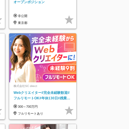
レ
オープンポジション
非公開
東京都
株式会社SC direct
Webクリエイター#完全未経験歓迎#
フルリモートOK#年休130日#残業月
5h以下#全国募集#最大1年の研修
300～700万円
フルリモートあり