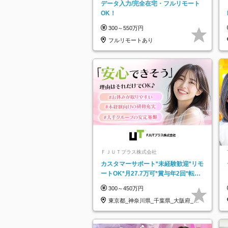
データ入力/完全在宅・フルリモート
OK！
300～550万円
フルリモートあり
ＦＪＵＴプラス株式会社
カスタマーサポート*未経験歓迎*リモ
ートOK*月27.7万可*賞与年2回*転勤
なし*連休OK/ZE010232
300～450万円
東京都_神奈川県_千葉県_大阪府_愛
知県…