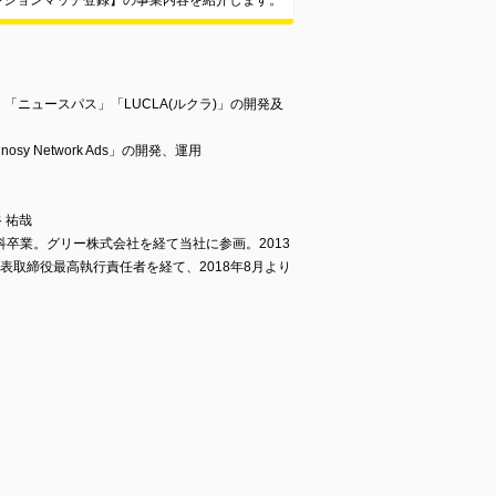
ポジションマッチ登録】の事業内容を紹介します。
「ニュースパス」「LUCLA(ルクラ)」の開発及
osy Network Ads」の開発、運用
 祐哉
卒業。グリー株式会社を経て当社に参画。2013
代表取締役最高執行責任者を経て、2018年8月より