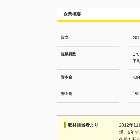
企業概要
設立
20
従業員数
17
平均
資本金
4,
売上高
15
取材担当者より
2012年
場、5年で
今後も新