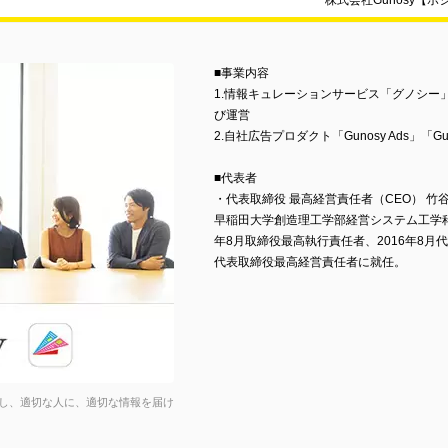
株式会社Gunosy【
■事業内容
1.情報キュレーションサービス「グノシー」
び運営
2.自社広告プロダクト「Gunosy Ads」「Gun
■代表者
・代表取締役 最高経営責任者（CEO） 竹谷
早稲田大学創造理工学部経営システム工学科
年8月取締役最高執行責任者、2016年8月
代表取締役最高経営責任者に就任。
し、適切な人に、適切な情報を届け