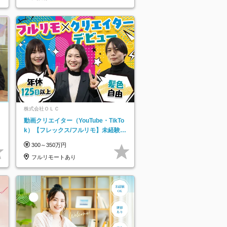
株式会社ＯＬＣ
動画クリエイター（YouTube・TikTo
k）【フレックス/フルリモ】未経験O
K｜Web研修1年間｜副業OK
300～350万円
フルリモートあり