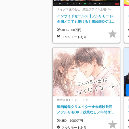
ミイダス株式会社【東証プライム上場パーソ
ルグループ】
インサイドセールス【フルリモート/
全国どこでも働ける】未経験OK*土日
祝休み*残業少なめ*在宅勤務手当あり
300～600万円
フルリモートあり
株式会社ＬＩＶＥ ＵＰ
動画編集クリエイター★未経験歓迎
／フルリモOK／残業なし／年間休日
125日／髪・服・ネイル自由／研修充
350～1000万円
実で安心
フルリモートあり