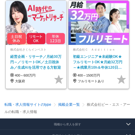
株式会社さくらインベスト
株式会社Ｃ Ａｄｄｉｔｉｏｎ
経営企画・リサーチ／月給30万
初級エンジニア★未経験OK★
円～／リモートOK／土日祝休
フルリモートOK★月給32万円
み／生成AIを活用できる方歓迎
～★残業月10h＆年休120日以
上★副業可
400～600万円
400～1500万円
大阪府
フルリモートあり
転職・求人情報サイトのtype
掲載企業一覧
株式会社ビー・エス・アー
ルの転職・求人情報
職種から求人を探す