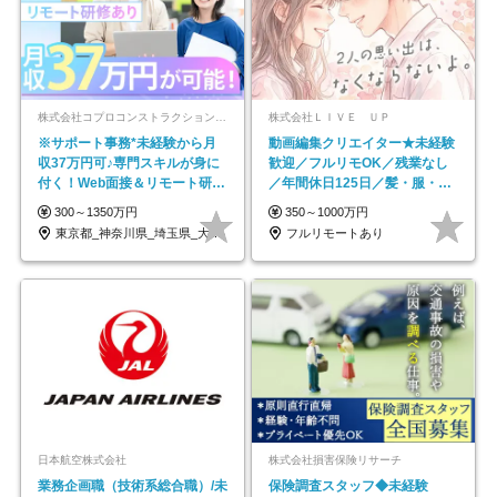
株式会社コプロコンストラクション【東証プライム上場コプロ・ホールディングス子会社】
株式会社ＬＩＶＥ ＵＰ
※サポート事務*未経験から月
動画編集クリエイター★未経験
収37万円可♪専門スキルが身に
歓迎／フルリモOK／残業なし
付く！Web面接＆リモート研修
／年間休日125日／髪・服・ネ
も充実♪/a
イル自由／研修充実で安心
300～1350万円
350～1000万円
東京都_神奈川県_埼玉県_大阪府_愛知県…
フルリモートあり
日本航空株式会社
株式会社損害保険リサーチ
業務企画職（技術系総合職）/未
保険調査スタッフ◆未経験