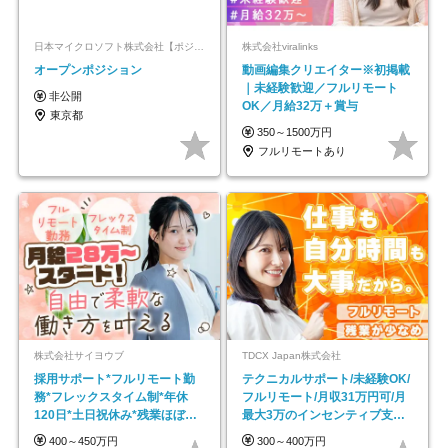
日本マイクロソフト株式会社【ポジションマッチ登録】
株式会社viralinks
オープンポジション
動画編集クリエイター※初掲載
｜未経験歓迎／フルリモート
非公開
OK／月給32万＋賞与
東京都
350～1500万円
フルリモートあり
株式会社サイヨウブ
TDCX Japan株式会社
採用サポート*フルリモート勤
テクニカルサポート/未経験OK/
務*フレックスタイム制*年休
フルリモート/月収31万円可/月
120日*土日祝休み*残業ほぼな
最大3万のインセンティブ支給/
し*育児中社員8割以上
平均年齢33歳
400～450万円
300～400万円