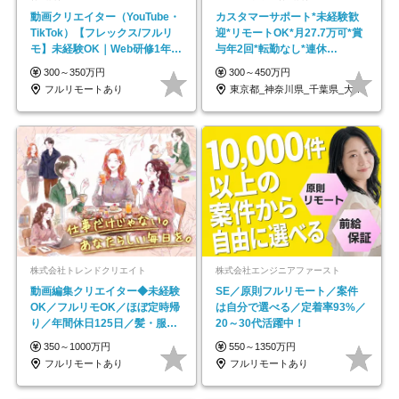
動画クリエイター（YouTube・
カスタマーサポート*未経験歓
TikTok）【フレックス/フルリ
迎*リモートOK*月27.7万可*賞
モ】未経験OK｜Web研修1年間
与年2回*転勤なし*連休
｜副業OK
OK/ZE010232
300～350万円
300～450万円
フルリモートあり
東京都_神奈川県_千葉県_大阪府_愛知県…
株式会社トレンドクリエイト
株式会社エンジニアファースト
動画編集クリエイター◆未経験
SE／原則フルリモート／案件
OK／フルリモOK／ほぼ定時帰
は自分で選べる／定着率93%／
り／年間休日125日／髪・服・
20～30代活躍中！
ネイル自由／副業OK
350～1000万円
550～1350万円
フルリモートあり
フルリモートあり