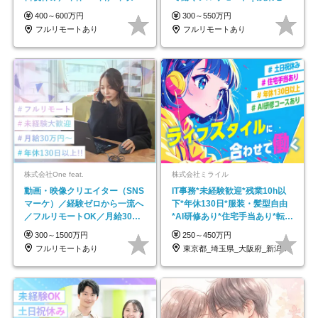
600万円可
で18時退勤◎
400～600万円
300～550万円
フルリモートあり
フルリモートあり
株式会社One feat.
株式会社ミライル
動画・映像クリエイター（SNS
IT事務*未経験歓迎*残業10h以
マーケ）／経験ゼロから一流へ
下*年休130日*服装・髪型自由
／フルリモートOK／月給30万
*AI研修あり*住宅手当あり*転勤
円～／年休130日以上
なし
300～1500万円
250～450万円
フルリモートあり
東京都_埼玉県_大阪府_新潟県_福岡県