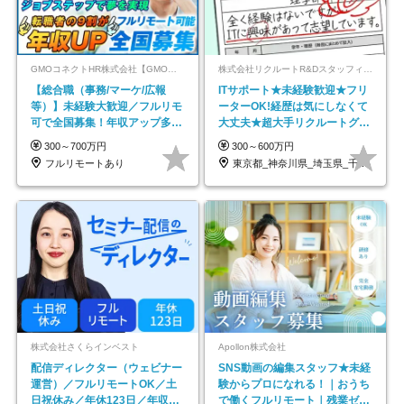
GMOコネクトHR株式会社【GMOインターネットグループ】
株式会社リクルートR&Dスタッフィング【リクルートグループ】
【総合職（事務/マーケ/広報
ITサポート★未経験歓迎★フリ
等）】未経験大歓迎／フルリモ
ーターOK!経歴は気にしなくて
可で全国募集！年収アップ多数
大丈夫★超大手リクルートグル
★年休最大130日★
ープの正社員/sg
300～700万円
300～600万円
フルリモートあり
東京都_神奈川県_埼玉県_千葉県_大阪府…
株式会社さくらインベスト
Apollon株式会社
配信ディレクター（ウェビナー
SNS動画の編集スタッフ★未経
運営）／フルリモートOK／土
験からプロになれる！｜おうち
日祝休み／年休123日／年収
で働くフルリモート｜残業ゼロ