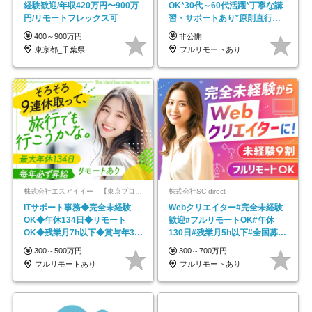
経験歓迎/年収420万円〜900万
OK*30代～60代活躍*丁寧な講
円/リモートフレックス可
習・サポートあり*原則直行直
帰／全国募集・業務委託
400～900万円
非公開
東京都_千葉県
フルリモートあり
株式会社エスアイイー 【東京プロマーケット上場】
株式会社SC direct
ITサポート事務◆完全未経験
Webクリエイター#完全未経験
OK◆年休134日◆リモート
歓迎#フルリモートOK#年休
OK◆残業月7h以下◆賞与年3回
130日#残業月5h以下#全国募集
◆5年目まで必ず昇給
#最大1年の研修
300～500万円
300～700万円
フルリモートあり
フルリモートあり