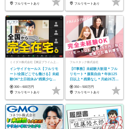
フルリモートあり
フルリモートあり
ミイダス株式会社【東証プライム上場パーソルグループ】
フルスタック株式会社
インサイドセールス【フルリモ
【IT事務】未経験大歓迎＊フル
ート/全国どこでも働ける】未経
リモート＊服装自由＊年休125
験OK*土日祝休み*残業少なめ*
日以上＊残業なし＊月給26万円
在宅勤務手当あり
以上
300～600万円
350～500万円
フルリモートあり
フルリモートあり