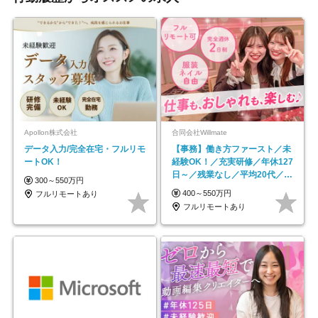
Apollon株式会社
合同会社Willmate
データ入力/完全在宅・フルリモ
【事務】働き方ファースト／未
ートOK！
経験OK！／充実研修／年休127
日～／残業なし／平均20代／リ
300～550万円
モートOK
400～550万円
フルリモートあり
フルリモートあり