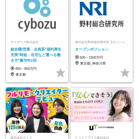
サイボウズ株式会社
株式会社野村総合研究所【ポジションマッチ登録】
総合職/営業・企画系*福利厚生
オープンポジション
充実*時短・在宅など選べる働
500～1500万円
き方*賞与年2回
東京都_神奈川県
450～850万円
東京都
株式会社ＯＬＣ
ＦＪＵＴプラス株式会社