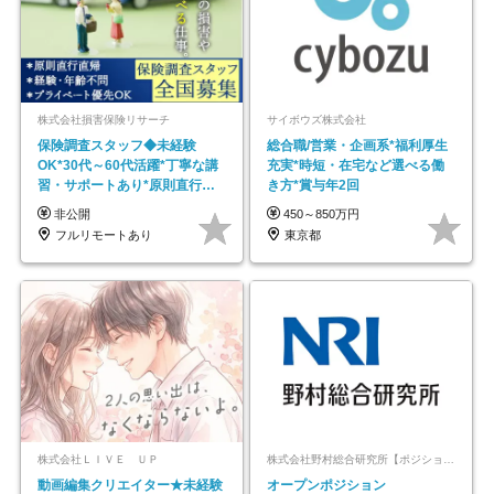
株式会社損害保険リサーチ
サイボウズ株式会社
保険調査スタッフ◆未経験
総合職/営業・企画系*福利厚生
OK*30代～60代活躍*丁寧な講
充実*時短・在宅など選べる働
習・サポートあり*原則直行直
き方*賞与年2回
帰／全国募集・業務委託
非公開
450～850万円
フルリモートあり
東京都
株式会社ＬＩＶＥ ＵＰ
株式会社野村総合研究所【ポジションマッチ登録】
動画編集クリエイター★未経験
オープンポジション