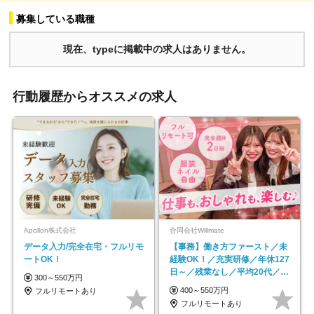
募集している職種
現在、typeに掲載中の求人はありません。
行動履歴からオススメの求人
Apollon株式会社
合同会社Willmate
データ入力/完全在宅・フルリモ
【事務】働き方ファースト／未
ートOK！
経験OK！／充実研修／年休127
日～／残業なし／平均20代／リ
300～550万円
モートOK
400～550万円
フルリモートあり
フルリモートあり