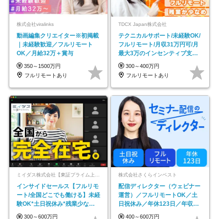
株式会社viralinks
TDCX Japan株式会社
動画編集クリエイター※初掲載
テクニカルサポート/未経験OK/
｜未経験歓迎／フルリモート
フルリモート/月収31万円可/月
OK／月給32万＋賞与
最大3万のインセンティブ支給/
平均年齢33歳
350～1500万円
300～400万円
フルリモートあり
フルリモートあり
ミイダス株式会社【東証プライム上場パーソルグループ】
株式会社さくらインベスト
インサイドセールス【フルリモ
配信ディレクター（ウェビナー
ート/全国どこでも働ける】未経
運営）／フルリモートOK／土
験OK*土日祝休み*残業少なめ*
日祝休み／年休123日／年収
在宅勤務手当あり
600万円可
300～600万円
400～600万円