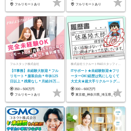
フルリモートあり
フルリモートあり
フルスタック株式会社
株式会社リクルートR&Dスタッフィング【リクルートグループ】
【IT事務】未経験大歓迎＊フル
ITサポート★未経験歓迎★フリ
リモート＊服装自由＊年休125
ーターOK!経歴は気にしなくて
日以上＊残業なし＊月給26万円
大丈夫★超大手リクルートグル
以上
ープの正社員/sg
350～500万円
300～600万円
フルリモートあり
東京都_神奈川県_埼玉県_千葉県_大阪府…