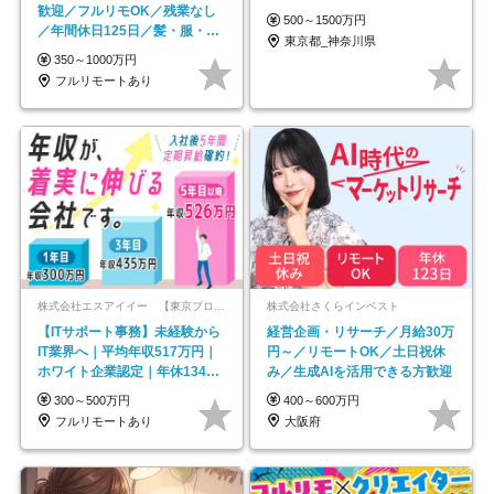
歓迎／フルリモOK／残業なし
500～1500万円
／年間休日125日／髪・服・ネ
東京都_神奈川県
イル自由／研修充実で安心
350～1000万円
フルリモートあり
株式会社エスアイイー 【東京プロマーケット上場】
株式会社さくらインベスト
【ITサポート事務】未経験から
経営企画・リサーチ／月給30万
IT業界へ｜平均年収517万円｜
円～／リモートOK／土日祝休
ホワイト企業認定｜年休134日
み／生成AIを活用できる方歓迎
｜リモートOK
300～500万円
400～600万円
フルリモートあり
大阪府