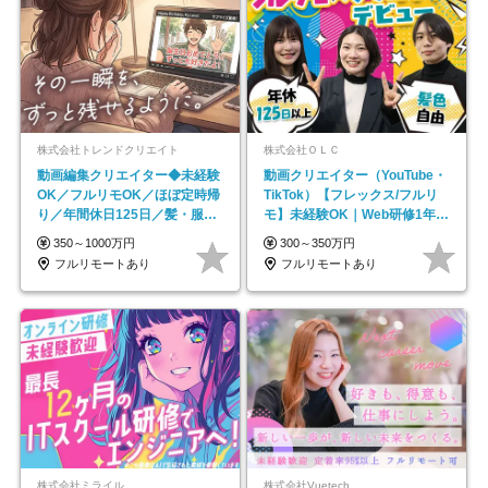
株式会社トレンドクリエイト
株式会社ＯＬＣ
動画編集クリエイター◆未経験
動画クリエイター（YouTube・
OK／フルリモOK／ほぼ定時帰
TikTok）【フレックス/フルリ
り／年間休日125日／髪・服・
モ】未経験OK｜Web研修1年間
ネイル自由／副業OK
｜副業OK
350～1000万円
300～350万円
フルリモートあり
フルリモートあり
株式会社ミライル
株式会社Vuetech