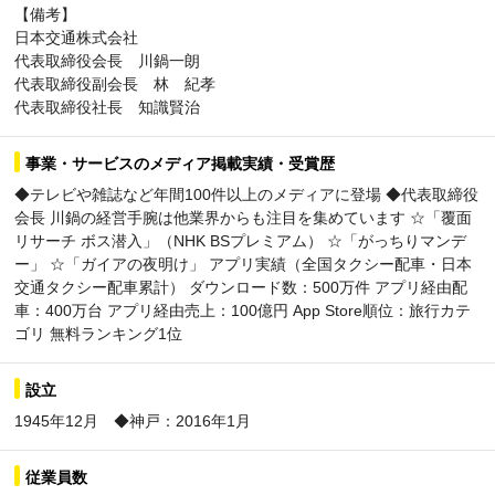
【備考】
日本交通株式会社
代表取締役会長 川鍋一朗
代表取締役副会長 林 紀孝
代表取締役社長 知識賢治
事業・サービスのメディア掲載実績・受賞歴
◆テレビや雑誌など年間100件以上のメディアに登場 ◆代表取締役
会長 川鍋の経営手腕は他業界からも注目を集めています ☆「覆面
リサーチ ボス潜入」（NHK BSプレミアム） ☆「がっちりマンデ
ー」 ☆「ガイアの夜明け」 アプリ実績（全国タクシー配車・日本
交通タクシー配車累計） ダウンロード数：500万件 アプリ経由配
車：400万台 アプリ経由売上：100億円 App Store順位：旅行カテ
ゴリ 無料ランキング1位
設立
1945年12月 ◆神戸：2016年1月
従業員数