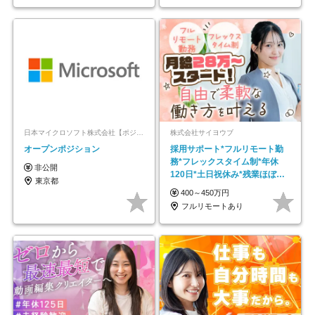
日本マイクロソフト株式会社【ポジションマッチ登録】
株式会社サイヨウブ
オープンポジション
採用サポート*フルリモート勤
務*フレックスタイム制*年休
非公開
120日*土日祝休み*残業ほぼな
東京都
し*育児中社員8割以上
400～450万円
フルリモートあり