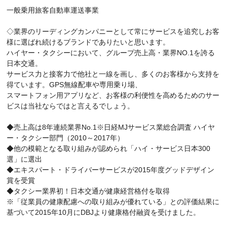
一般乗用旅客自動車運送事業
◇業界のリーディングカンパニーとして常にサービスを追究しお客
様に選ばれ続けるブランドでありたいと思います。
ハイヤー・タクシーにおいて、グループ売上高・業界NO.1を誇る
日本交通。
サービス力と接客力で他社と一線を画し、多くのお客様から支持を
得ています。GPS無線配車や専用乗り場、
スマートフォン用アプリなど、お客様の利便性を高めるためのサー
ビスは当社ならではと言えるでしょう。
◆売上高は8年連続業界No.1※日経MJサービス業総合調査 ハイヤ
ー・タクシー部門（2010～2017年）
◆他の模範となる取り組みが認められ「ハイ・サービス日本300
選」に選出
◆エキスパート・ドライバーサービスが2015年度グッドデザイン
賞を受賞
◆タクシー業界初！日本交通が健康経営格付を取得
※「従業員の健康配慮への取り組みが優れている」との評価結果に
基づいて2015年10月にDBJより健康格付融資を受けました。