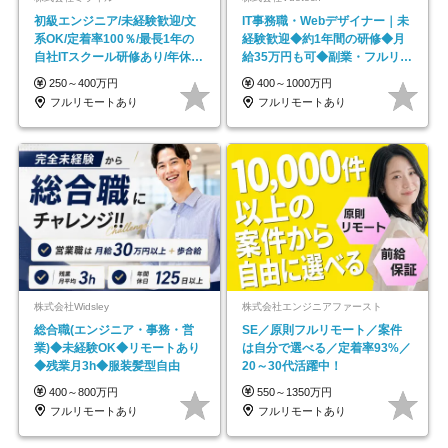
初級エンジニア/未経験歓迎/文
IT事務職・Webデザイナー｜未
系OK/定着率100％/最長1年の
経験歓迎◆約1年間の研修◆月
自社ITスクール研修あり/年休
給35万円も可◆副業・フルリモ
130日
ート可◆年休126日
250～400万円
400～1000万円
フルリモートあり
フルリモートあり
株式会社Widsley
株式会社エンジニアファースト
総合職(エンジニア・事務・営
SE／原則フルリモート／案件
業)◆未経験OK◆リモートあり
は自分で選べる／定着率93%／
◆残業月3h◆服装髪型自由
20～30代活躍中！
400～800万円
550～1350万円
フルリモートあり
フルリモートあり