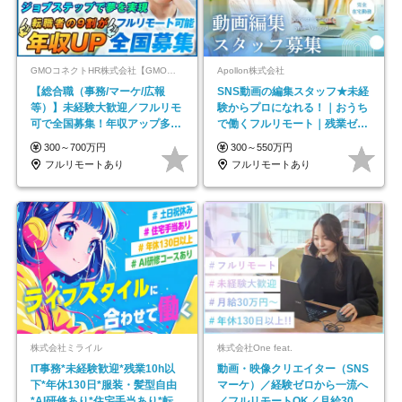
GMOコネクトHR株式会社【GMOインターネットグループ】
Apollon株式会社
【総合職（事務/マーケ/広報
SNS動画の編集スタッフ★未経
等）】未経験大歓迎／フルリモ
験からプロになれる！｜おうち
可で全国募集！年収アップ多数
で働くフルリモート｜残業ゼロ
★年休最大130日★
で18時退勤◎
300～700万円
300～550万円
フルリモートあり
フルリモートあり
株式会社ミライル
株式会社One feat.
IT事務*未経験歓迎*残業10h以
動画・映像クリエイター（SNS
下*年休130日*服装・髪型自由
マーケ）／経験ゼロから一流へ
*AI研修あり*住宅手当あり*転勤
／フルリモートOK／月給30万