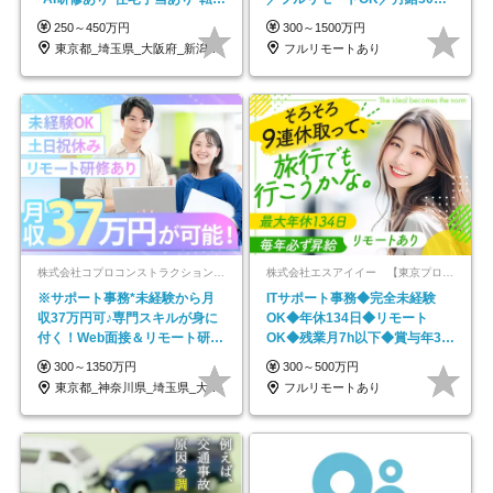
なし
円～／年休130日以上
250～450万円
300～1500万円
東京都_埼玉県_大阪府_新潟県_福岡県
フルリモートあり
株式会社コプロコンストラクション【東証プライム上場コプロ・ホールディングス子会社】
株式会社エスアイイー 【東京プロマーケット上場】
※サポート事務*未経験から月
ITサポート事務◆完全未経験
収37万円可♪専門スキルが身に
OK◆年休134日◆リモート
付く！Web面接＆リモート研修
OK◆残業月7h以下◆賞与年3回
も充実♪/a
◆5年目まで必ず昇給
300～1350万円
300～500万円
東京都_神奈川県_埼玉県_大阪府_愛知県…
フルリモートあり