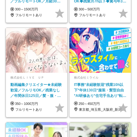
／フルリモートOK／月給30万
OK◆残業月7h以下◆賞与年3回
円～／年休130日以上
◆5年目まで必ず昇給
300～1500万円
300～500万円
フルリモートあり
フルリモートあり
株式会社ＬＩＶＥ ＵＰ
株式会社ミライル
動画編集クリエイター★未経験
IT事務*未経験歓迎*残業10h以
歓迎／フルリモOK／残業なし
下*年休130日*服装・髪型自由
／年間休日125日／髪・服・ネ
*AI研修あり*住宅手当あり*転勤
イル自由／研修充実で安心
なし
350～1000万円
250～450万円
フルリモートあり
東京都_埼玉県_大阪府_新潟県_福岡県