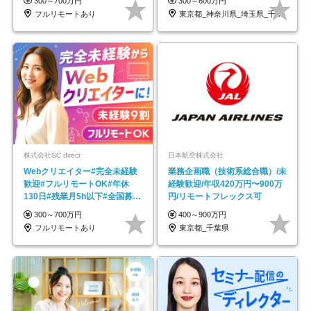
300～700万円
300～600万円
フルリモートあり
東京都_神奈川県_埼玉県_千葉県_大阪府…
株式会社SC direct
日本航空株式会社
Webクリエイター#完全未経験
業務企画職（技術系総合職）/未
歓迎#フルリモートOK#年休
経験歓迎/年収420万円〜900万
130日#残業月5h以下#全国募集
円/リモートフレックス可
#最大1年の研修
300～700万円
400～900万円
フルリモートあり
東京都_千葉県