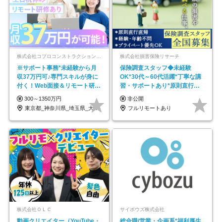
株式会社コプロコンストラクション【東証プライム上場コプロ・ホールディングス子会社】
株式会社損害保険リサーチ
※サポート事務*未経験から月
保険調査スタッフ◆未経験
収37万円可♪専門スキルが身に
OK*30代～60代活躍*丁寧な講
付く！Web面接＆リモート研修
習・サポートあり*原則直行直
も充実♪/a
帰／全国募集・業務委託
300～1350万円
非公開
東京都_神奈川県_埼玉県_大阪府_愛知県…
フルリモートあり
株式会社ＯＬＣ
サイボウズ株式会社
動画クリエイター（YouTube・
総合職/営業・企画系*福利厚生