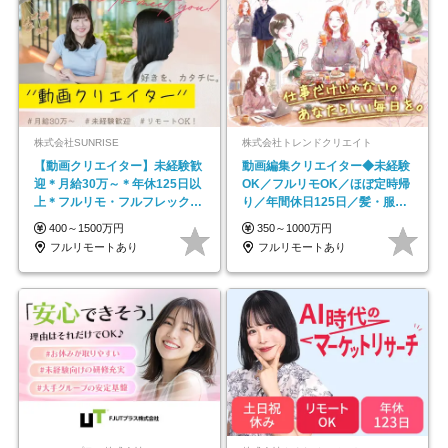
株式会社SUNRISE
株式会社トレンドクリエイト
【動画クリエイター】未経験歓
動画編集クリエイター◆未経験
迎＊月給30万～＊年休125日以
OK／フルリモOK／ほぼ定時帰
上＊フルリモ・フルフレックス
り／年間休日125日／髪・服・
◆10名の採用が決定◆
ネイル自由／副業OK
400～1500万円
350～1000万円
フルリモートあり
フルリモートあり