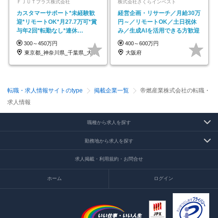
ＦＪＵＴプラス株式会社
株式会社さくらインベスト
カスタマーサポート*未経験歓
経営企画・リサーチ／月給30万
迎*リモートOK*月27.7万可*賞
円～／リモートOK／土日祝休
与年2回*転勤なし*連休
み／生成AIを活用できる方歓迎
OK/ZE010232
300～450万円
400～600万円
東京都_神奈川県_千葉県_大阪府_愛知県…
大阪府
転職・求人情報サイトのtype
掲載企業一覧
帝燃産業株式会社の転職・
求人情報
職種から求人を探す
勤務地から求人を探す
求人掲載・利用規約・お問合せ
ホーム
ログイン