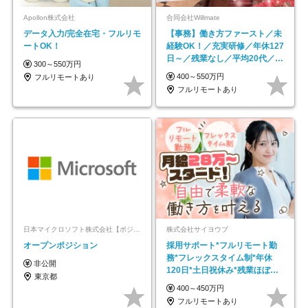
Apollon株式会社
合同会社Willmate
データ入力/完全在宅・フルリモ
【事務】働き方ファースト／未
ートOK！
経験OK！／充実研修／年休127
日～／残業なし／平均20代／リ
300～550万円
モートOK
400～550万円
フルリモートあり
フルリモートあり
日本マイクロソフト株式会社【ポジションマッチ登録】
株式会社サイヨウブ
オープンポジション
採用サポート*フルリモート勤
務*フレックスタイム制*年休
非公開
120日*土日祝休み*残業ほぼな
東京都
し*育児中社員8割以上
400～450万円
フルリモートあり