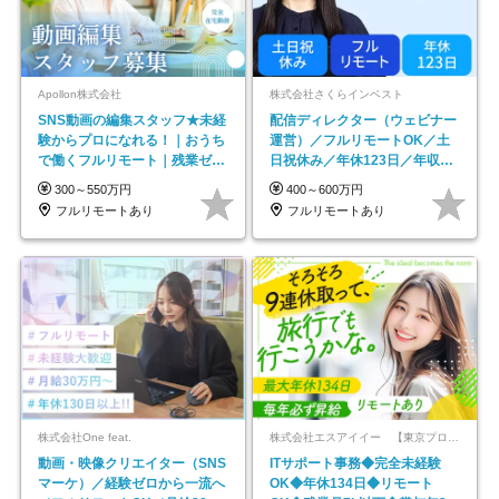
Apollon株式会社
株式会社さくらインベスト
SNS動画の編集スタッフ★未経
配信ディレクター（ウェビナー
験からプロになれる！｜おうち
運営）／フルリモートOK／土
で働くフルリモート｜残業ゼロ
日祝休み／年休123日／年収
で18時退勤◎
600万円可
300～550万円
400～600万円
フルリモートあり
フルリモートあり
株式会社One feat.
株式会社エスアイイー 【東京プロマーケット上場】
動画・映像クリエイター（SNS
ITサポート事務◆完全未経験
マーケ）／経験ゼロから一流へ
OK◆年休134日◆リモート