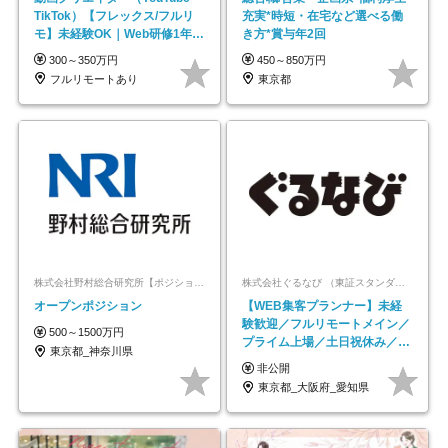
TikTok）【フレックス/フルリ
充実*時短・在宅など選べる働
モ】未経験OK｜Web研修1年間
き方*賞与年2回
｜副業OK
300～350万円
450～850万円
フルリモートあり
東京都
株式会社野村総合研究所【ポジションマッチ登録】
株式会社ぐるなび （東証スタンダード上場）
オープンポジション
【WEB集客プランナー】未経
験歓迎／フルリモートメイン／
500～1500万円
プライム上場／土日祝休み／東
東京都_神奈川県
京・大阪・名古屋
非公開
東京都_大阪府_愛知県