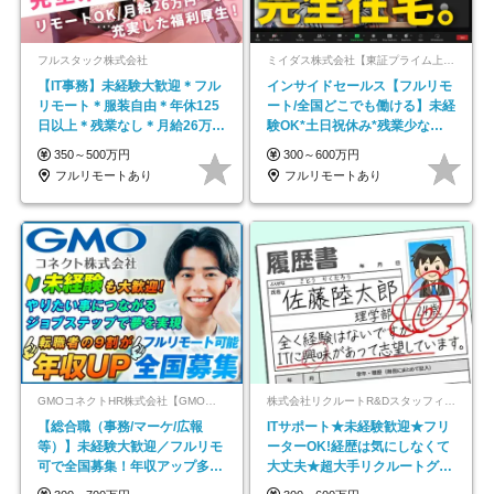
フルスタック株式会社
ミイダス株式会社【東証プライム上場パーソルグループ】
【IT事務】未経験大歓迎＊フル
インサイドセールス【フルリモ
リモート＊服装自由＊年休125
ート/全国どこでも働ける】未経
日以上＊残業なし＊月給26万円
験OK*土日祝休み*残業少なめ*
以上
在宅勤務手当あり
350～500万円
300～600万円
フルリモートあり
フルリモートあり
GMOコネクトHR株式会社【GMOインターネットグループ】
株式会社リクルートR&Dスタッフィング【リクルートグループ】
【総合職（事務/マーケ/広報
ITサポート★未経験歓迎★フリ
等）】未経験大歓迎／フルリモ
ーターOK!経歴は気にしなくて
可で全国募集！年収アップ多数
大丈夫★超大手リクルートグル
★年休最大130日★
ープの正社員/sg