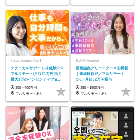
TDCX Japan株式会社
株式会社viralinks
テクニカルサポート/未経験OK/
動画編集クリエイター※初掲載
フルリモート/月収31万円可/月
｜未経験歓迎／フルリモート
最大3万のインセンティブ支給/
OK／月給32万＋賞与
平均年齢33歳
300～400万円
350～1500万円
フルリモートあり
フルリモートあり