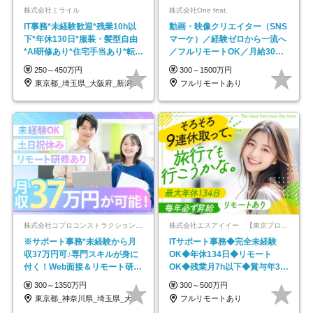
株式会社ミライル
株式会社One feat.
IT事務*未経験歓迎*残業10h以
動画・映像クリエイター（SNS
下*年休130日*服装・髪型自由
マーケ）／経験ゼロから一流へ
*AI研修あり*住宅手当あり*転勤
／フルリモートOK／月給30万
なし
円～／年休130日以上
250～450万円
300～1500万円
東京都_埼玉県_大阪府_新潟県_福岡県
フルリモートあり
株式会社コプロコンストラクション【東証プライム上場コプロ・ホールディングス子会社】
株式会社エスアイイー 【東京プロマーケット上場】
※サポート事務*未経験から月
ITサポート事務◆完全未経験
収37万円可♪専門スキルが身に
OK◆年休134日◆リモート
付く！Web面接＆リモート研修
OK◆残業月7h以下◆賞与年3回
も充実♪/a
◆5年目まで必ず昇給
300～1350万円
300～500万円
東京都_神奈川県_埼玉県_大阪府_愛知県…
フルリモートあり