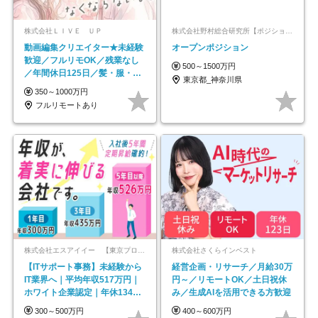
株式会社ＬＩＶＥ ＵＰ
株式会社野村総合研究所【ポジションマッチ登録】
動画編集クリエイター★未経験
オープンポジション
歓迎／フルリモOK／残業なし
500～1500万円
／年間休日125日／髪・服・ネ
東京都_神奈川県
イル自由／研修充実で安心
350～1000万円
フルリモートあり
株式会社エスアイイー 【東京プロマーケット上場】
株式会社さくらインベスト
【ITサポート事務】未経験から
経営企画・リサーチ／月給30万
IT業界へ｜平均年収517万円｜
円～／リモートOK／土日祝休
ホワイト企業認定｜年休134日
み／生成AIを活用できる方歓迎
｜リモートOK
300～500万円
400～600万円