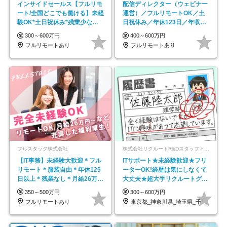
インサイドセールス【フルリモ
配信ディレクター（ウェビナー
ート/全国どこでも働ける】未経
運営）／フルリモートOK／土
験OK*土日祝休み*残業少なめ*
日祝休み／年休123日／年収
在宅勤務手当あり
600万円可
300～600万円
400～600万円
フルリモートあり
フルリモートあり
フルスタック株式会社
株式会社リクルートR&Dスタッフィング【リクルートグループ】
【IT事務】未経験大歓迎＊フル
ITサポート★未経験歓迎★フリ
リモート＊服装自由＊年休125
ーターOK!経歴は気にしなくて
日以上＊残業なし＊月給26万円
大丈夫★超大手リクルートグル
以上
ープの正社員/sg
350～500万円
300～600万円
フルリモートあり
東京都_神奈川県_埼玉県_千葉県_大阪府…