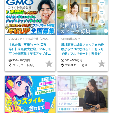
GMOコネクトHR株式会社【GMOインターネットグループ】
Apollon株式会社
【総合職（事務/マーケ/広報
SNS動画の編集スタッフ★未経
等）】未経験大歓迎／フルリモ
験からプロになれる！｜おうち
可で全国募集！年収アップ多数
で働くフルリモート｜残業ゼロ
★年休最大130日★
で18時退勤◎
300～700万円
300～550万円
フルリモートあり
フルリモートあり