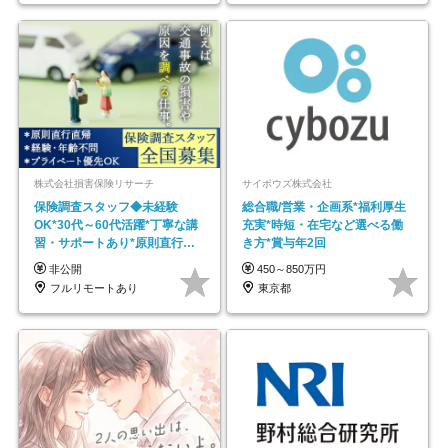
株式会社損害保険リサーチ
サイボウズ株式会社
保険調査スタッフ◆未経験
総合職/営業・企画系*福利厚生
OK*30代～60代活躍*丁寧な講
充実*時短・在宅など選べる働
習・サポートあり*原則直行直
き方*賞与年2回
帰／全国募集・業務委託
非公開
450～850万円
フルリモートあり
東京都