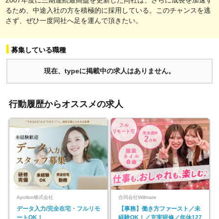
るため、中途入社の方を積極的に採用している。このチャンスを逃
さず、ぜひ一度同社へ足を運んで頂きたい。
募集している職種
現在、typeに掲載中の求人はありません。
行動履歴からオススメの求人
Apollon株式会社
合同会社Willmate
データ入力/完全在宅・フルリモ
【事務】働き方ファースト／未
ートOK！
経験OK！／充実研修／年休127