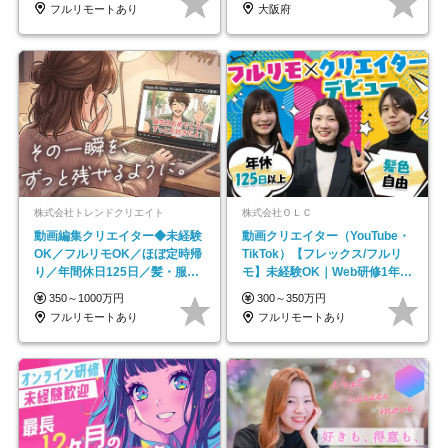
フルリモートあり
大阪府
株式会社トレンドクリエイト
株式会社ＯＬＣ
動画編集クリエイター◆未経験
動画クリエイター（YouTube・
OK／フルリモOK／ほぼ定時帰
TikTok）【フレックス/フルリ
り／年間休日125日／髪・服・
モ】未経験OK｜Web研修1年間
ネイル自由／副業OK
｜副業OK
350～1000万円
300～350万円
フルリモートあり
フルリモートあり