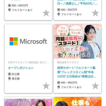
日～／残業なし／平均20代／リ
300～550万円
モートOK
400～550万円
フルリモートあり
フルリモートあり
日本マイクロソフト株式会社【ポジションマッチ登録】
株式会社サイヨウブ
オープンポジション
採用サポート*フルリモート勤
務*フレックスタイム制*年休
非公開
120日*土日祝休み*残業ほぼな
東京都
し*育児中社員8割以上
400～450万円
フルリモートあり