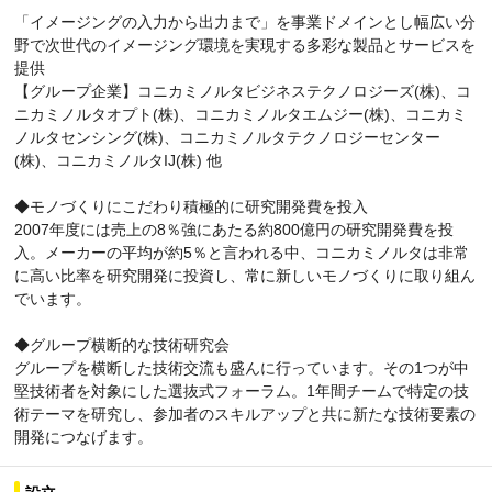
「イメージングの入力から出力まで」を事業ドメインとし幅広い分
野で次世代のイメージング環境を実現する多彩な製品とサービスを
提供
【グループ企業】コニカミノルタビジネステクノロジーズ(株)、コ
ニカミノルタオプト(株)、コニカミノルタエムジー(株)、コニカミ
ノルタセンシング(株)、コニカミノルタテクノロジーセンター
(株)、コニカミノルタIJ(株) 他
◆モノづくりにこだわり積極的に研究開発費を投入
2007年度には売上の8％強にあたる約800億円の研究開発費を投
入。メーカーの平均が約5％と言われる中、コニカミノルタは非常
に高い比率を研究開発に投資し、常に新しいモノづくりに取り組ん
でいます。
◆グループ横断的な技術研究会
グループを横断した技術交流も盛んに行っています。その1つが中
堅技術者を対象にした選抜式フォーラム。1年間チームで特定の技
術テーマを研究し、参加者のスキルアップと共に新たな技術要素の
開発につなげます。