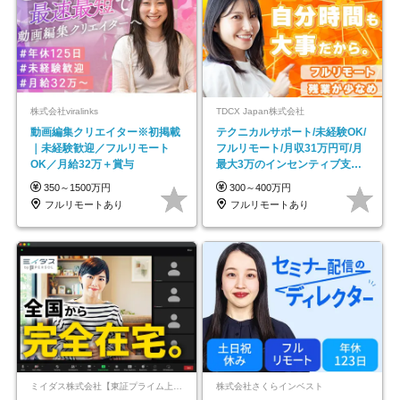
株式会社viralinks
TDCX Japan株式会社
動画編集クリエイター※初掲載
テクニカルサポート/未経験OK/
｜未経験歓迎／フルリモート
フルリモート/月収31万円可/月
OK／月給32万＋賞与
最大3万のインセンティブ支給/
平均年齢33歳
350～1500万円
300～400万円
フルリモートあり
フルリモートあり
ミイダス株式会社【東証プライム上場パーソルグループ】
株式会社さくらインベスト