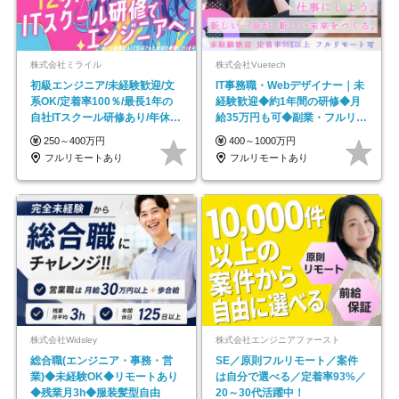
株式会社ミライル
株式会社Vuetech
初級エンジニア/未経験歓迎/文
IT事務職・Webデザイナー｜未
系OK/定着率100％/最長1年の
経験歓迎◆約1年間の研修◆月
自社ITスクール研修あり/年休
給35万円も可◆副業・フルリモ
130日
ート可◆年休126日
250～400万円
400～1000万円
フルリモートあり
フルリモートあり
株式会社Widsley
株式会社エンジニアファースト
総合職(エンジニア・事務・営
SE／原則フルリモート／案件
業)◆未経験OK◆リモートあり
は自分で選べる／定着率93%／
◆残業月3h◆服装髪型自由
20～30代活躍中！