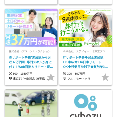
株式会社コプロコンストラクション【東証プライム上場コプロ・ホールディングス子会社】
株式会社エスアイイー 【東京プロマーケット上場】
※サポート事務*未経験から月
ITサポート事務◆完全未経験
収37万円可♪専門スキルが身に
OK◆年休134日◆リモート
付く！Web面接＆リモート研修
OK◆残業月7h以下◆賞与年3回
も充実♪/a
◆5年目まで必ず昇給
300～1350万円
300～500万円
東京都_神奈川県_埼玉県_大阪府_愛知県…
フルリモートあり