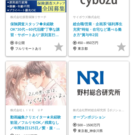
株式会社損害保険リサーチ
サイボウズ株式会社
保険調査スタッフ◆未経験
総合職/営業・企画系*福利厚生
OK*30代～60代活躍*丁寧な講
充実*時短・在宅など選べる働
習・サポートあり*原則直行直
き方*賞与年2回
帰／全国募集・業務委託
非公開
450～850万円
フルリモートあり
東京都
株式会社ＬＩＶＥ ＵＰ
株式会社野村総合研究所【ポジションマッチ登録】
動画編集クリエイター★未経験
オープンポジション
歓迎／フルリモOK／残業なし
500～1500万円
／年間休日125日／髪・服・ネ
東京都_神奈川県
イル自由／研修充実で安心