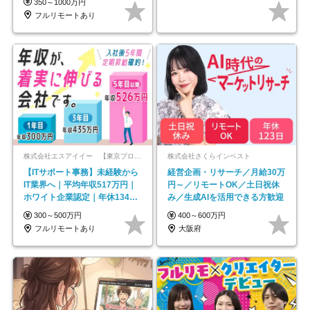
350～1000万円
フルリモートあり
株式会社エスアイイー 【東京プロマーケット上場】
株式会社さくらインベスト
【ITサポート事務】未経験から
経営企画・リサーチ／月給30万
IT業界へ｜平均年収517万円｜
円～／リモートOK／土日祝休
ホワイト企業認定｜年休134日
み／生成AIを活用できる方歓迎
｜リモートOK
300～500万円
400～600万円
フルリモートあり
大阪府