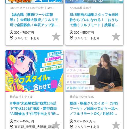
GMOコネクトHR株式会社【GMOインターネットグループ】
Apollon株式会社
【総合職（事務/マーケ/広報
SNS動画の編集スタッフ★未経
等）】未経験大歓迎／フルリモ
験からプロになれる！｜おうち
可で全国募集！年収アップ多数
で働くフルリモート｜残業ゼロ
★年休最大130日★
で18時退勤◎
300～700万円
300～550万円
フルリモートあり
フルリモートあり
株式会社ミライル
株式会社One feat.
IT事務*未経験歓迎*残業10h以
動画・映像クリエイター（SNS
下*年休130日*服装・髪型自由
マーケ）／経験ゼロから一流へ
*AI研修あり*住宅手当あり*転勤
／フルリモートOK／月給30万
なし
円～／年休130日以上
250～450万円
300～1500万円
東京都_埼玉県_大阪府_新潟県_福岡県
フルリモートあり