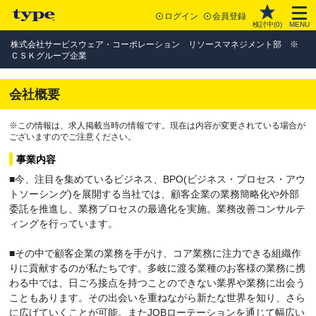
ログイン
会員登録
検討中(
0
)
MENU
株式会社サービスウェア・コーポレーション リソースマネジメント部 ※
ＣＳＫグループ企業
会社概要
※この情報は、求人掲載当時の情報です。現在は内容が変更されている場合が
ございますのでご注意ください。
事業内容
■今、注目を集めているビジネス、BPO(ビジネス・プロセス・アウ
トソーシング)を展開する当社では、顧客企業の業務簡略化や外部
委託を推進し、業務プロセスの最適化を実施。業務改善コンサルテ
ィングを行っています。
■その中で顧客企業の業務を手がけ、コア業務に注力できる組織作
りに貢献するのが私たちです。多岐に渡る業種のお客様の業務に携
わる中では、日ごろ接点を持つことのできない業界や業務に出会う
こともあります。その出会いを重ねながら新たな世界を知り、さら
に広げていくことが可能。またJOBローテーションを通じて幅広い