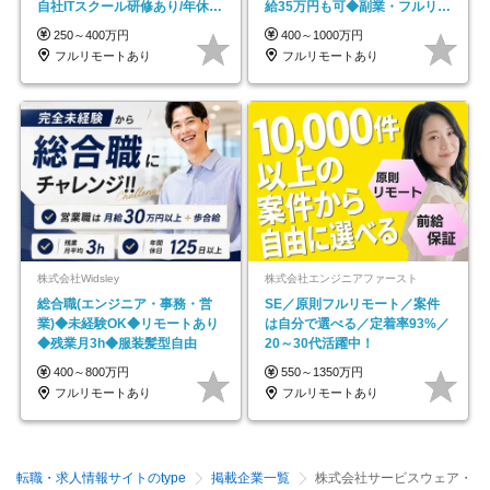
自社ITスクール研修あり/年休
給35万円も可◆副業・フルリモ
130日
ート可◆年休126日
250～400万円
400～1000万円
フルリモートあり
フルリモートあり
株式会社Widsley
株式会社エンジニアファースト
総合職(エンジニア・事務・営
SE／原則フルリモート／案件
業)◆未経験OK◆リモートあり
は自分で選べる／定着率93%／
◆残業月3h◆服装髪型自由
20～30代活躍中！
400～800万円
550～1350万円
フルリモートあり
フルリモートあり
転職・求人情報サイトのtype
掲載企業一覧
株式会社サービスウェア・