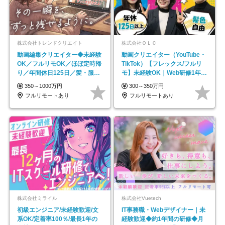
株式会社トレンドクリエイト
株式会社ＯＬＣ
動画編集クリエイター◆未経験
動画クリエイター（YouTube・
OK／フルリモOK／ほぼ定時帰
TikTok）【フレックス/フルリ
り／年間休日125日／髪・服・
モ】未経験OK｜Web研修1年間
ネイル自由／副業OK
｜副業OK
350～1000万円
300～350万円
フルリモートあり
フルリモートあり
株式会社ミライル
株式会社Vuetech
初級エンジニア/未経験歓迎/文
IT事務職・Webデザイナー｜未
系OK/定着率100％/最長1年の
経験歓迎◆約1年間の研修◆月