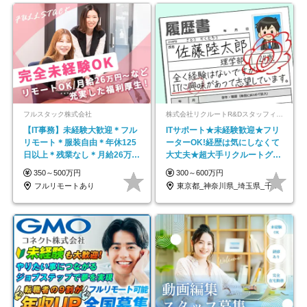
フルスタック株式会社
株式会社リクルートR&Dスタッフィング【リクルートグループ】
【IT事務】未経験大歓迎＊フル
ITサポート★未経験歓迎★フリ
リモート＊服装自由＊年休125
ーターOK!経歴は気にしなくて
日以上＊残業なし＊月給26万円
大丈夫★超大手リクルートグル
以上
ープの正社員/sg
350～500万円
300～600万円
フルリモートあり
東京都_神奈川県_埼玉県_千葉県_大阪府…