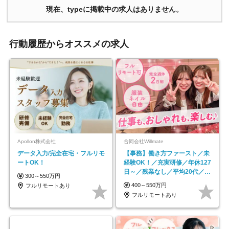
現在、typeに掲載中の求人はありません。
行動履歴からオススメの求人
Apollon株式会社
合同会社Willmate
データ入力/完全在宅・フルリモ
【事務】働き方ファースト／未
ートOK！
経験OK！／充実研修／年休127
日～／残業なし／平均20代／リ
300～550万円
モートOK
400～550万円
フルリモートあり
フルリモートあり