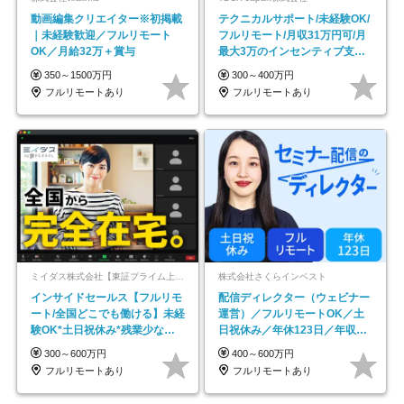
動画編集クリエイター※初掲載
テクニカルサポート/未経験OK/
｜未経験歓迎／フルリモート
フルリモート/月収31万円可/月
OK／月給32万＋賞与
最大3万のインセンティブ支給/
平均年齢33歳
350～1500万円
300～400万円
フルリモートあり
フルリモートあり
ミイダス株式会社【東証プライム上場パーソルグループ】
株式会社さくらインベスト
インサイドセールス【フルリモ
配信ディレクター（ウェビナー
ート/全国どこでも働ける】未経
運営）／フルリモートOK／土
験OK*土日祝休み*残業少なめ*
日祝休み／年休123日／年収
在宅勤務手当あり
600万円可
300～600万円
400～600万円
フルリモートあり
フルリモートあり