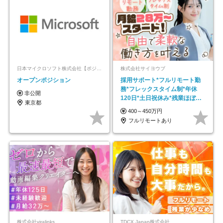
日本マイクロソフト株式会社【ポジションマッチ登録】
株式会社サイヨウブ
オープンポジション
採用サポート*フルリモート勤
務*フレックスタイム制*年休
非公開
120日*土日祝休み*残業ほぼな
東京都
し*育児中社員8割以上
400～450万円
フルリモートあり
株式会社viralinks
TDCX Japan株式会社