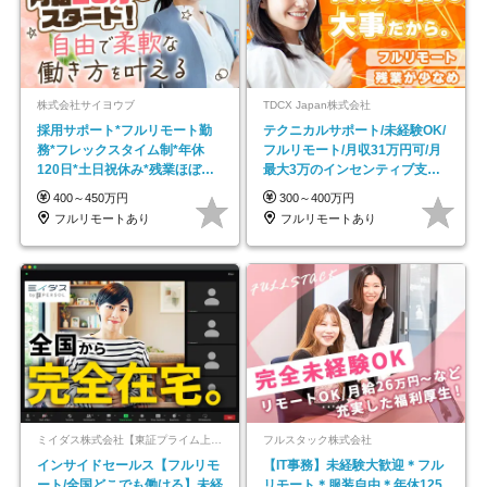
株式会社サイヨウブ
TDCX Japan株式会社
採用サポート*フルリモート勤
テクニカルサポート/未経験OK/
務*フレックスタイム制*年休
フルリモート/月収31万円可/月
120日*土日祝休み*残業ほぼな
最大3万のインセンティブ支給/
し*育児中社員8割以上
平均年齢33歳
400～450万円
300～400万円
フルリモートあり
フルリモートあり
ミイダス株式会社【東証プライム上場パーソルグループ】
フルスタック株式会社
インサイドセールス【フルリモ
【IT事務】未経験大歓迎＊フル
ート/全国どこでも働ける】未経
リモート＊服装自由＊年休125