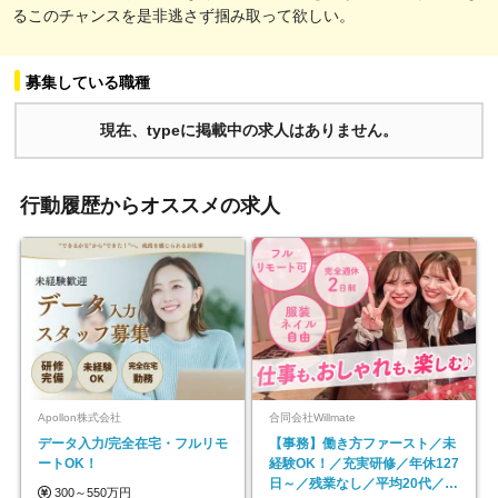
るこのチャンスを是非逃さず掴み取って欲しい。
募集している職種
現在、typeに掲載中の求人はありません。
行動履歴からオススメの求人
Apollon株式会社
合同会社Willmate
データ入力/完全在宅・フルリモ
【事務】働き方ファースト／未
ートOK！
経験OK！／充実研修／年休127
日～／残業なし／平均20代／リ
300～550万円