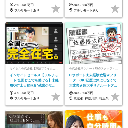
ックス制
で18時退勤◎
250～500万円
300～550万円
フルリモートあり
フルリモートあり
ミイダス株式会社【東証プライム上場パーソルグループ】
株式会社リクルートR&Dスタッフィング【リクルートグループ】
インサイドセールス【フルリモ
ITサポート★未経験歓迎★フリ
ート/全国どこでも働ける】未経
ーターOK!経歴は気にしなくて
験OK*土日祝休み*残業少なめ*
大丈夫★超大手リクルートグル
在宅勤務手当あり
ープの正社員/sg
300～600万円
300～600万円
フルリモートあり
東京都_神奈川県_埼玉県_千葉県_大阪府…