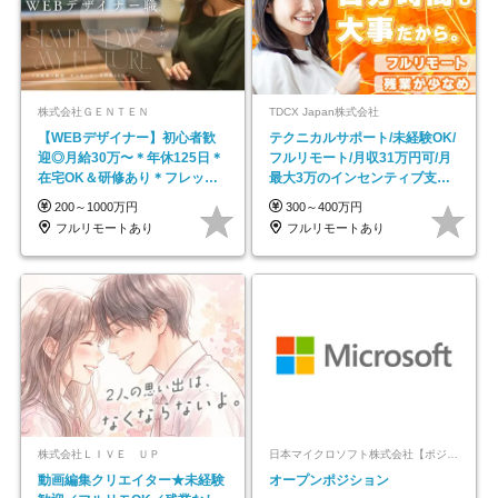
株式会社ＧＥＮＴＥＮ
TDCX Japan株式会社
【WEBデザイナー】初⼼者歓
テクニカルサポート/未経験OK/
迎◎⽉給30万〜＊年休125⽇＊
フルリモート/月収31万円可/月
在宅OK＆研修あり＊フレック
最大3万のインセンティブ支給/
ス
平均年齢33歳
200～1000万円
300～400万円
フルリモートあり
フルリモートあり
株式会社ＬＩＶＥ ＵＰ
日本マイクロソフト株式会社【ポジションマッチ登録】
動画編集クリエイター★未経験
オープンポジション