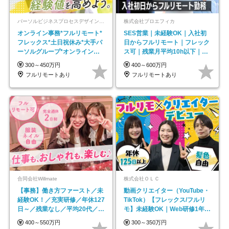
パーソルビジネスプロセスデザイン株式会社 事業開発本部
株式会社プロエフィカ
オンライン事務*フルリモート*
SES営業｜未経験OK｜入社初
フレックス*土日祝休み*大手パ
日からフルリモート｜フレック
ーソルグループ*オンライン面
ス可｜残業月平均10h以下｜事
接*30～40代活躍中
業立ち上げメンバー
300～450万円
400～600万円
フルリモートあり
フルリモートあり
合同会社Willmate
株式会社ＯＬＣ
【事務】働き方ファースト／未
動画クリエイター（YouTube・
経験OK！／充実研修／年休127
TikTok）【フレックス/フルリ
日～／残業なし／平均20代／リ
モ】未経験OK｜Web研修1年間
モートOK
｜副業OK
400～550万円
300～350万円