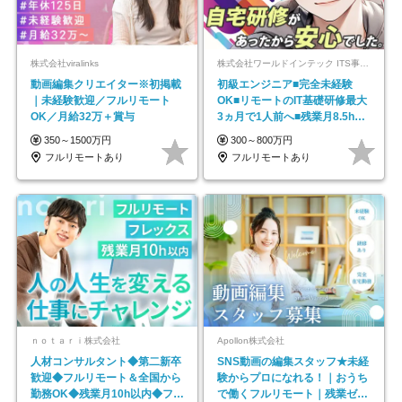
株式会社viralinks
株式会社ワールドインテック ITS事業部【東証プライム上場グループ】
動画編集クリエイター※初掲載
初級エンジニア■完全未経験
｜未経験歓迎／フルリモート
OK■リモートのIT基礎研修最大
OK／月給32万＋賞与
3ヵ月で1人前へ■残業月8.5h■
安定基盤/STR
350～1500万円
300～800万円
フルリモートあり
フルリモートあり
ｎｏｔａｒｉ株式会社
Apollon株式会社
人材コンサルタント◆第二新卒
SNS動画の編集スタッフ★未経
歓迎◆フルリモート＆全国から
験からプロになれる！｜おうち
勤務OK◆残業月10h以内◆フレ
で働くフルリモート｜残業ゼロ