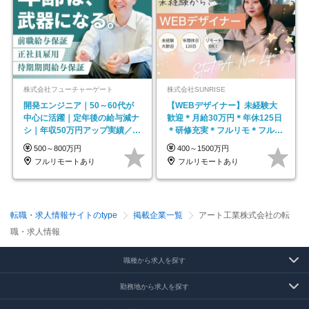
株式会社フューチャーゲート
株式会社SUNRISE
開発エンジニア｜50～60代が
【WEBデザイナー】未経験大
中心に活躍｜定年後の給与減ナ
歓迎＊月給30万円＊年休125日
シ｜年収50万円アップ実績／昇
＊研修充実＊フルリモ＊フルフ
給率92％（直近3年）
レックス＊
500～800万円
400～1500万円
フルリモートあり
フルリモートあり
転職・求人情報サイトのtype
掲載企業一覧
アート工業株式会社の転
職・求人情報
職種から求人を探す
勤務地から求人を探す