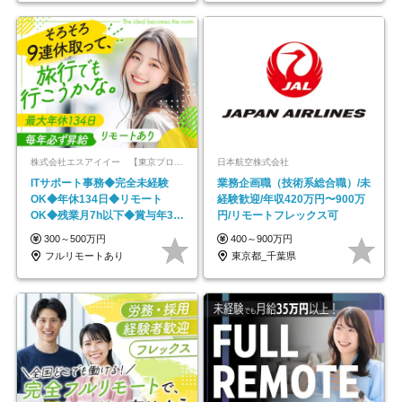
株式会社エスアイイー 【東京プロマーケット上場】
日本航空株式会社
ITサポート事務◆完全未経験
業務企画職（技術系総合職）/未
OK◆年休134日◆リモート
経験歓迎/年収420万円〜900万
OK◆残業月7h以下◆賞与年3回
円/リモートフレックス可
◆5年目まで必ず昇給
300～500万円
400～900万円
フルリモートあり
東京都_千葉県