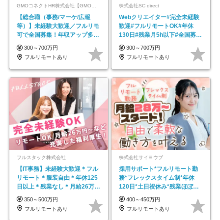
GMOコネクトHR株式会社【GMOインターネットグループ】
株式会社SC direct
【総合職（事務/マーケ/広報
Webクリエイター#完全未経験
等）】未経験大歓迎／フルリモ
歓迎#フルリモートOK#年休
可で全国募集！年収アップ多数
130日#残業月5h以下#全国募集
★年休最大130日★
#最大1年の研修
300～700万円
300～700万円
フルリモートあり
フルリモートあり
フルスタック株式会社
株式会社サイヨウブ
【IT事務】未経験大歓迎＊フル
採用サポート*フルリモート勤
リモート＊服装自由＊年休125
務*フレックスタイム制*年休
日以上＊残業なし＊月給26万円
120日*土日祝休み*残業ほぼな
以上
し*育児中社員8割以上
350～500万円
400～450万円
フルリモートあり
フルリモートあり