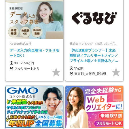
Apollon株式会社
株式会社ぐるなび （東証スタンダード上場）
データ入力/完全在宅・フルリモ
【WEB集客プランナー】未経
ートOK！
験歓迎／フルリモートメイン／
プライム上場／土日祝休み／東
300～550万円
京・大阪・名古屋
非公開
フルリモートあり
東京都_大阪府_愛知県