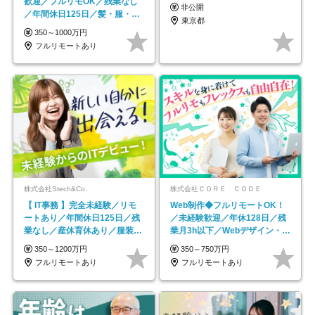
歓迎／フルリモOK／残業なし
非公開
／年間休日125日／髪・服・ネ
東京都
イル自由／研修充実で安心
350～1000万円
フルリモートあり
株式会社Stech&Co.
株式会社ＣＯＲＥ ＣＯＤＥ
【 IT事務 】完全未経験／リモ
Web制作◆フルリモートOK！
ートあり／年間休日125日／残
／未経験歓迎／年休128日／残
業なし／産休育休あり／服装・
業月3h以下／Webデザイン・
髪型自由／毎年昇給
ECサイトやHP制作
350～1200万円
350～750万円
フルリモートあり
フルリモートあり