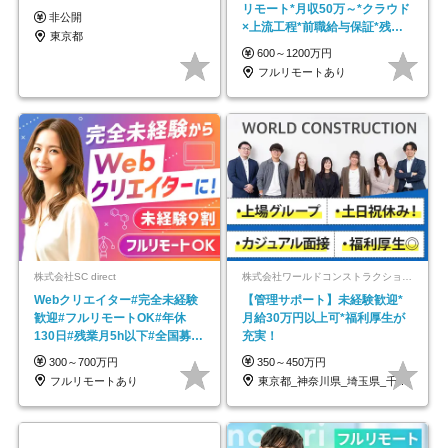
リモート*月収50万～*クラウド
非公開
×上流工程*前職給与保証*残業
東京都
月9.8h
600～1200万円
フルリモートあり
株式会社SC direct
株式会社ワールドコンストラクション 【東証一部】 (ワールドホールディングス・グループ)
Webクリエイター#完全未経験
【管理サポート】未経験歓迎*
歓迎#フルリモートOK#年休
月給30万円以上可*福利厚生が
130日#残業月5h以下#全国募集
充実！
#最大1年の研修
300～700万円
350～450万円
フルリモートあり
東京都_神奈川県_埼玉県_千葉県_大阪府…