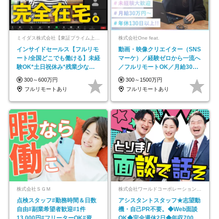
ミイダス株式会社【東証プライム上場パーソルグループ】
株式会社One feat.
インサイドセールス【フルリモ
動画・映像クリエイター（SNS
ート/全国どこでも働ける】未経
マーケ）／経験ゼロから一流へ
験OK*土日祝休み*残業少なめ*
／フルリモートOK／月給30万
在宅勤務手当あり
円～／年休130日以上
300～600万円
300～1500万円
フルリモートあり
フルリモートあり
株式会社ＳＧＭ
株式会社ワールドコーポレーション 採用事業部【上場グループ】
点検スタッフ#勤務時間＆日数
アシスタントスタッフ★志望動
自由#副業希望者歓迎#1件
機・自己PR不要。◆Web面談
13,000円#フリーターOK#資格
OK◆完全週休2日◆年収700万