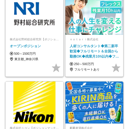
株式会社野村総合研究所【ポジションマッチ登録】
ｎｏｔａｒｉ株式会社
オープンポジション
人材コンサルタント◆第二新卒
歓迎◆フルリモート＆全国から
500～1500万円
勤務OK◆残業月10h以内◆フレ
東京都_神奈川県
ックス制
250～500万円
フルリモートあり
株式会社ニコン【ポジションマッチ登録】
麒麟麦酒株式会社