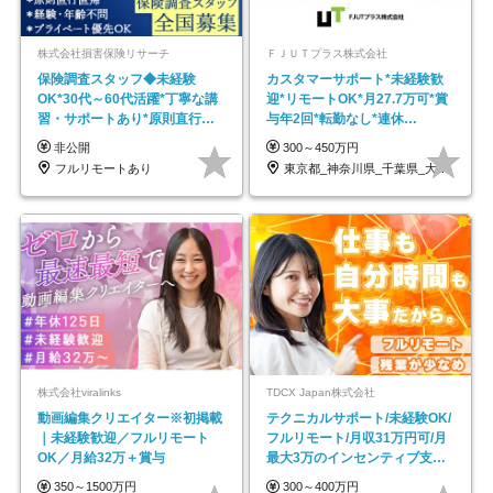
株式会社損害保険リサーチ
ＦＪＵＴプラス株式会社
保険調査スタッフ◆未経験
カスタマーサポート*未経験歓
OK*30代～60代活躍*丁寧な講
迎*リモートOK*月27.7万可*賞
習・サポートあり*原則直行直
与年2回*転勤なし*連休
帰／全国募集・業務委託
OK/ZE010232
非公開
300～450万円
フルリモートあり
東京都_神奈川県_千葉県_大阪府_愛知県…
株式会社viralinks
TDCX Japan株式会社
動画編集クリエイター※初掲載
テクニカルサポート/未経験OK/
｜未経験歓迎／フルリモート
フルリモート/月収31万円可/月
OK／月給32万＋賞与
最大3万のインセンティブ支給/
平均年齢33歳
350～1500万円
300～400万円