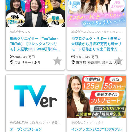
株式会社ＯＬＣ
株式会社コプロコンストラクション【東証プライム上場コプロ・ホールディングス子会社】
動画クリエイター（YouTube・
※プロジェクトサポート事務☆
TikTok）【フレックス/フルリ
未経験から月収37万円も可☆リ
モ】未経験OK｜Web研修1年間
モート研修あり☆土日祝休☆20
｜副業OK
代～30代活躍/b
300～350万円
300～1350万円
フルリモートあり
東京都_神奈川県_埼玉県_大阪府_愛知県…
株式会社TVer【ポジションマッチ登録】
株式会社Ｃｒａｎｅ＆Ｉ
オープンポジション
インフラエンジニア*100％フル