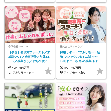
合同会社Willmate
株式会社サイヨウブ
【事務】働き方ファースト／未
採用サポート*フルリモート勤
経験OK！／充実研修／年休127
務*フレックスタイム制*年休
日～／残業なし／平均20代／リ
120日*土日祝休み*残業ほぼな
モートOK
し*育児中社員8割以上
400～550万円
400～450万円
フルリモートあり
フルリモートあり