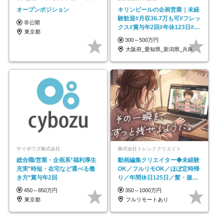
オープンポジション
キリンビールの企画営業｜未経
験歓迎#月収36.7万も可#フレッ
非公開
クス#賞与年2回#年休123日#完
東京都
全週休2日制
300～500万円
大阪府_愛知県_新潟県_兵庫県_福岡県
サイボウズ株式会社
株式会社トレンドクリエイト
総合職/営業・企画系*福利厚生
動画編集クリエイター◆未経験
充実*時短・在宅など選べる働
OK／フルリモOK／ほぼ定時帰
き方*賞与年2回
り／年間休日125日／髪・服・
ネイル自由／副業OK
450～850万円
350～1000万円
東京都
フルリモートあり