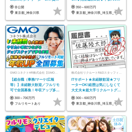
スキル不要
円可/p13
非公開
350～600万円
東京都_神奈川県
東京都_神奈川県_埼玉県_千葉県_大阪府…
GMOコネクトHR株式会社【GMOインターネットグループ】
株式会社リクルートR&Dスタッフィング【リクルートグループ】
【総合職（事務/マーケ/広報
ITサポート★未経験歓迎★フリ
等）】未経験大歓迎／フルリモ
ーターOK!経歴は気にしなくて
可で全国募集！年収アップ多数
大丈夫★超大手リクルートグル
★年休最大130日★
ープの正社員/sg
300～700万円
300～600万円
フルリモートあり
東京都_神奈川県_埼玉県_千葉県_大阪府…