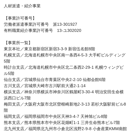
人材派遣・紹介事業
【事業許可番号】
労働者派遣事業許可番号 派13-301927
有料職業紹介事業許可番号 13-ユ302020
【事業所一覧】
東京本社／東京都新宿区新宿3-3-9 新宿伍名館8階
札幌支店／北海道札幌市中央区南一条西4-5-3 大手町ビルディング
5階
時計台支店／北海道札幌市中央区北二条西2-29-1 札幌ウィングビ
ル5階
仙台支店／宮城県仙台市青葉区中央2-2-10 仙都会館6階
古川支店／宮城県大崎市古川駅前大通2-1-14
横浜支店／神奈川県横浜市神奈川区鶴屋町3-30-4 明治安田生命横
浜西口ビル7階
梅田支店／大阪府大阪市北区曽根崎新地2-3-13 若杉大阪駅前ビル8
階
福岡支店／福岡県福岡市中央区天神3-4-7 天神旭ビル8階
熊本支店／熊本県熊本市中央区花畑町1-1 三井生命熊本ビル7階
北九州支店／福岡県北九州市小倉北区浅野2-9-8 小倉産業KMM南館