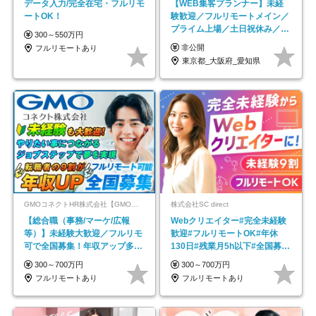
データ入力/完全在宅・フルリモ
【WEB集客プランナー】未経
ートOK！
験歓迎／フルリモートメイン／
プライム上場／土日祝休み／東
300～550万円
京・大阪・名古屋
非公開
フルリモートあり
東京都_大阪府_愛知県
GMOコネクトHR株式会社【GMOインターネットグループ】
株式会社SC direct
【総合職（事務/マーケ/広報
Webクリエイター#完全未経験
等）】未経験大歓迎／フルリモ
歓迎#フルリモートOK#年休
可で全国募集！年収アップ多数
130日#残業月5h以下#全国募集
★年休最大130日★
#最大1年の研修
300～700万円
300～700万円
フルリモートあり
フルリモートあり