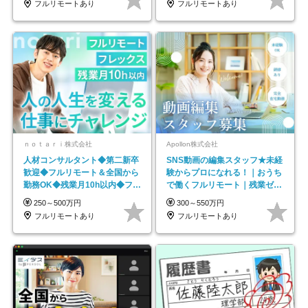
フルリモートあり
フルリモートあり
ｎｏｔａｒｉ株式会社
Apollon株式会社
人材コンサルタント◆第二新卒
SNS動画の編集スタッフ★未経
歓迎◆フルリモート＆全国から
験からプロになれる！｜おうち
勤務OK◆残業月10h以内◆フレ
で働くフルリモート｜残業ゼロ
ックス制
で18時退勤◎
250～500万円
300～550万円
フルリモートあり
フルリモートあり