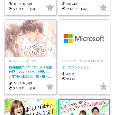
ス
平均年齢33歳
200～1000万円
300～400万円
フルリモートあり
フルリモートあり
株式会社ＬＩＶＥ ＵＰ
日本マイクロソフト株式会社【ポジションマッチ登録】
動画編集クリエイター★未経験
オープンポジション
歓迎／フルリモOK／残業なし
非公開
／年間休日125日／髪・服・ネ
東京都
イル自由／研修充実で安心
350～1000万円
フルリモートあり