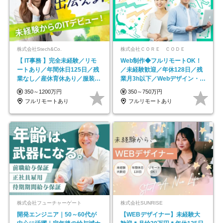
株式会社Stech&Co.
株式会社ＣＯＲＥ ＣＯＤＥ
【 IT事務 】完全未経験／リモ
Web制作◆フルリモートOK！
ートあり／年間休日125日／残
／未経験歓迎／年休128日／残
業なし／産休育休あり／服装・
業月3h以下／Webデザイン・
髪型自由／毎年昇給
ECサイトやHP制作
350～1200万円
350～750万円
フルリモートあり
フルリモートあり
株式会社フューチャーゲート
株式会社SUNRISE
開発エンジニア｜50～60代が
【WEBデザイナー】未経験大