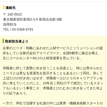
連絡先
〒 160-0022
東京都新宿区新宿3-3-9 新宿伍名館 8階
採用担当
TEL / 03-5368-8781
取材担当者より
企業のニーズ・戦略にあわせた人材サービスとソリューションの提
供をしている株式会社アスペイワーク。全国9都市に拠点を構え、
主にコールセンター向けの人材派遣業を営んでいる。
求職者に対して真摯に向き合うことを信条とし、時には寄せられた
ニーズとは異なる派遣先を提示することもあるという同社。決して
上辺だけの付き合いはせず、求職者一人ひとりのキャリアプランを
共に考えていくとのこと。10年近く同社の下で就労しているスタッ
フもいるという事実こそ、求職者とひたむきに向き合ってきた何よ
りの証であろう。
一方で、同社で活躍する社員の中には業界・職種未経験スタートの