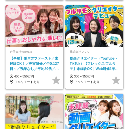
合同会社Willmate
株式会社ＯＬＣ
【事務】働き方ファースト／未
動画クリエイター（YouTube・
経験OK！／充実研修／年休127
TikTok）【フレックス/フルリ
日～／残業なし／平均20代／リ
モ】未経験OK｜Web研修1年間
モートOK
｜副業OK
400～550万円
300～350万円
フルリモートあり
フルリモートあり