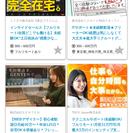
ミイダス株式会社【東証プライム上場パーソルグループ】
株式会社リクルートR&Dスタッフィング【リクルートグループ】
インサイドセールス【フルリモ
ITサポート★未経験歓迎★フリ
ート/全国どこでも働ける】未経
ーターOK!経歴は気にしなくて
験OK*土日祝休み*残業少なめ*
大丈夫★超大手リクルートグル
在宅勤務手当あり
ープの正社員/sg
300～600万円
300～600万円
フルリモートあり
東京都_神奈川県_埼玉県_千葉県_大阪府…
株式会社ＧＥＮＴＥＮ
TDCX Japan株式会社
【WEBデザイナー】初⼼者歓
テクニカルサポート/未経験OK/
迎◎⽉給30万〜＊年休125⽇＊
フルリモート/月収31万円可/月
在宅OK＆研修あり＊フレック
最大3万のインセンティブ支給/