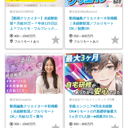
株式会社SUNRISE
株式会社MiraiBeyond
【動画クリエイター】未経験歓
動画編集クリエイター※初掲載
迎＊月給30万～＊年休125日以
｜未経験歓迎／フルリモート
上＊フルリモ・フルフレックス
OK／副業OK
◆10名の採用が決定◆
400～1500万円
250～600万円
フルリモートあり
フルリモートあり
株式会社viralinks
株式会社ワールドインテック ITS事業部【東証プライム上場グループ】
動画編集クリエイター※初掲載
初級エンジニア■完全未経験
｜未経験歓迎／フルリモート
OK■リモートのIT基礎研修最大
OK／月給32万＋賞与
3ヵ月で1人前へ■残業月8.5h■
安定基盤/STR
350～1500万円
300～800万円