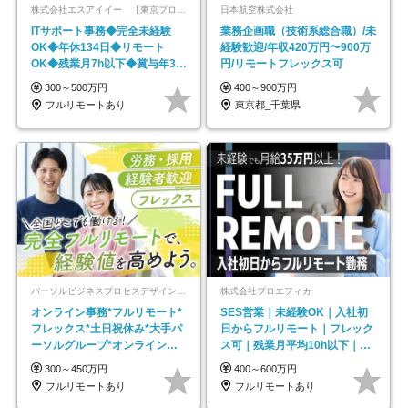
株式会社エスアイイー 【東京プロマーケット上場】
日本航空株式会社
ITサポート事務◆完全未経験
業務企画職（技術系総合職）/未
OK◆年休134日◆リモート
経験歓迎/年収420万円〜900万
OK◆残業月7h以下◆賞与年3回
円/リモートフレックス可
◆5年目まで必ず昇給
300～500万円
400～900万円
フルリモートあり
東京都_千葉県
パーソルビジネスプロセスデザイン株式会社 事業開発本部
株式会社プロエフィカ
オンライン事務*フルリモート*
SES営業｜未経験OK｜入社初
フレックス*土日祝休み*大手パ
日からフルリモート｜フレック
ーソルグループ*オンライン面
ス可｜残業月平均10h以下｜事
接*30～40代活躍中
業立ち上げメンバー
300～450万円
400～600万円
フルリモートあり
フルリモートあり