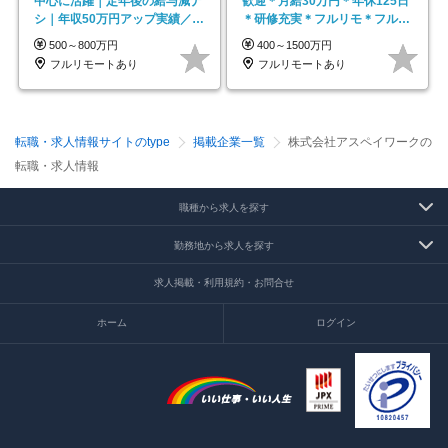
中心に活躍｜定年後の給与減ナ
歓迎＊月給30万円＊年休125日
シ｜年収50万円アップ実績／昇
＊研修充実＊フルリモ＊フルフ
給率92％（直近3年）
レックス＊
500～800万円
400～1500万円
フルリモートあり
フルリモートあり
転職・求人情報サイトのtype
掲載企業一覧
株式会社アスペイワークの
転職・求人情報
職種から求人を探す
勤務地から求人を探す
求人掲載・利用規約・お問合せ
ホーム
ログイン