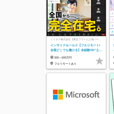
ミイダス株式会社【東証プライム上場パーソ
ルグループ】
インサイドセールス【フルリモート/
全国どこでも働ける】未経験OK*土日
祝休み*残業少なめ*在宅勤務手当あり
300～600万円
フルリモートあり