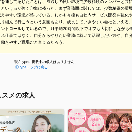
材を通して感じたことは、風通しの良い環境で少数精鋭のメンバーと共
るという点が強く印象に残った。まず業務面に関しては、少数精鋭の環
えやすい環境が整っている。しかも今後も自社内サービス開発を強化や、
取り組んで行こうという意図もあり、成長していきやすい会社といえる
コントロールしているので、月平均20時間以下でオフも大切にしながら
され仕事ではなく、自分からやりたい業務に就いて活躍したい方や、自
も働きやすい職場だと言えるだろう。
現在typeに掲載中の求人はありません。
typeトップに戻る
ススメの求人