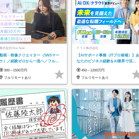
株式会社One feat.
ＦＴＣ株式会社
動画・映像クリエイター（SNSマー
【AIサポート事務（ITプロ候補）】
ケ）／経験ゼロから一流へ／フルリ
なたのビジネス経験をAI業界で活か
モートOK／月給30万円～／年休130
す◆IT未経験OK◆目指せるコンサル
300～1500万円
450～1200万円
日以上
フルリモートあり
フルリモートあり