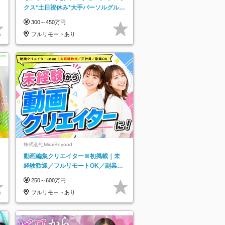
クス*土日祝休み*大手パーソルグルー
プ*オンライン面接*30～40代活躍中
300～450万円
フルリモートあり
株式会社MiraiBeyond
動画編集クリエイター※初掲載｜未
経験歓迎／フルリモートOK／副業O
K
250～600万円
フルリモートあり