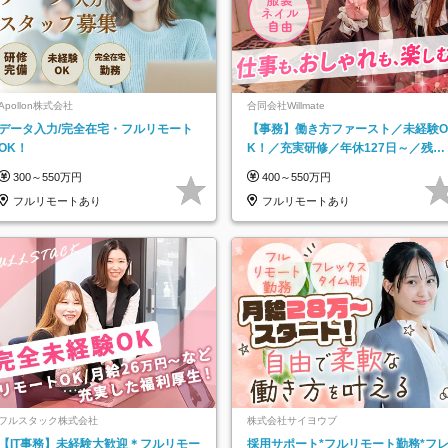
Apollon株式会社
合同会社Willmate
データ入力/完全在宅・フルリモート
【事務】働き方ファースト／未経験O
OK！
K！／充実研修／年休127日～／残業
なし／平均20代／リモートOK
300～550万円
400～550万円
フルリモートあり
フルリモートあり
フルスタック株式会社
株式会社サイヨウブ
【IT事務】未経験大歓迎＊フルリモー
採用サポート*フルリモート勤務*フ