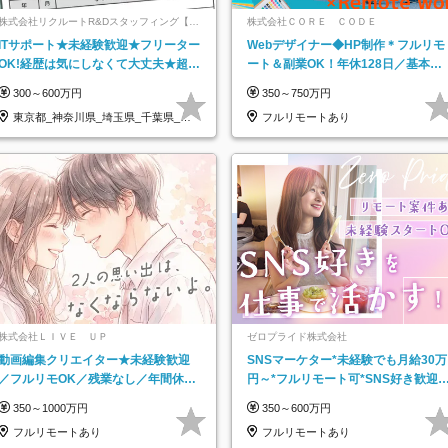
株式会社リクルートR&Dスタッフィング【リ
株式会社ＣＯＲＥ ＣＯＤＥ
クルートグループ】
ITサポート★未経験歓迎★フリーター
Webデザイナー◆HP制作＊フルリモ
OK!経歴は気にしなくて大丈夫★超大
ート＆副業OK！年休128日／基本定
手リクルートグループの正社員/sg
時退社／動画編集
300～600万円
350～750万円
東京都_神奈川県_埼玉県_千葉県_大
フルリモートあり
阪府…
株式会社ＬＩＶＥ ＵＰ
ゼロプライド株式会社
動画編集クリエイター★未経験歓迎
SNSマーケター*未経験でも月給30万
／フルリモOK／残業なし／年間休日
円～*フルリモート可*SNS好き歓迎*
125日／髪・服・ネイル自由／研修充
年休130日*有休取得率100%
350～1000万円
350～600万円
実で安心
フルリモートあり
フルリモートあり