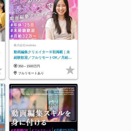
株式会社viralinks
あ
動画編集クリエイター※初掲載｜未
経験歓迎／フルリモートOK／月給32
万＋賞与
350～1500万円
フルリモートあり