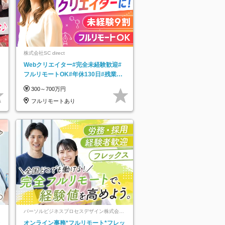
株式会社SC direct
Webクリエイター#完全未経験歓迎#
フルリモートOK#年休130日#残業月
5h以下#全国募集#最大1年の研修
300～700万円
フルリモートあり
パーソルビジネスプロセスデザイン株式会
社 事業開発本部
レ
オンライン事務*フルリモート*フレッ