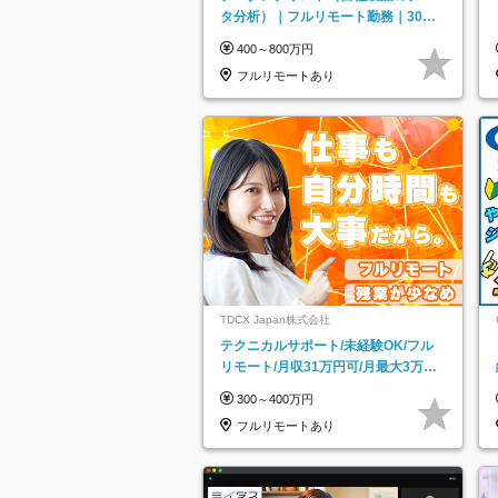
タ分析）｜フルリモート勤務｜30代
～40代活躍｜残業少なめ｜子育て社
400～800万円
員多数活躍
フルリモートあり
TDCX Japan株式会社
テクニカルサポート/未経験OK/フル
リモート/月収31万円可/月最大3万の
インセンティブ支給/平均年齢33歳
300～400万円
フルリモートあり