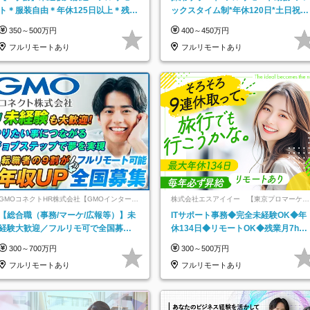
ト＊服装自由＊年休125日以上＊残業
ックスタイム制*年休120日*土日祝休
なし＊月給26万円以上
み*残業ほぼなし*育児中社員8割以上
350～500万円
400～450万円
フルリモートあり
フルリモートあり
GMOコネクトHR株式会社【GMOインターネ
株式会社エスアイイー 【東京プロマーケッ
ットグループ】
ト上場】
【総合職（事務/マーケ/広報等）】未
ITサポート事務◆完全未経験OK◆年
経験大歓迎／フルリモ可で全国募
休134日◆リモートOK◆残業月7h以
集！年収アップ多数★年休最大130日
下◆賞与年3回◆5年目まで必ず昇給
300～700万円
300～500万円
★
フルリモートあり
フルリモートあり