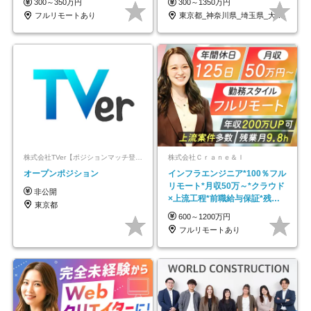
300～350万円
300～1350万円
フルリモートあり
東京都_神奈川県_埼玉県_大阪府_愛知県…
株式会社TVer【ポジションマッチ登録】
株式会社Ｃｒａｎｅ＆Ｉ
オープンポジション
インフラエンジニア*100％フル
リモート*月収50万～*クラウド
非公開
×上流工程*前職給与保証*残業
東京都
月9.8h
600～1200万円
フルリモートあり