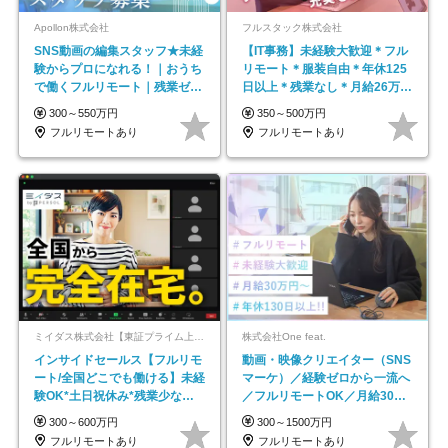
Apollon株式会社
フルスタック株式会社
SNS動画の編集スタッフ★未経
【IT事務】未経験大歓迎＊フル
験からプロになれる！｜おうち
リモート＊服装自由＊年休125
で働くフルリモート｜残業ゼロ
日以上＊残業なし＊月給26万円
で18時退勤◎
以上
300～550万円
350～500万円
フルリモートあり
フルリモートあり
ミイダス株式会社【東証プライム上場パーソルグループ】
株式会社One feat.
インサイドセールス【フルリモ
動画・映像クリエイター（SNS
ート/全国どこでも働ける】未経
マーケ）／経験ゼロから一流へ
験OK*土日祝休み*残業少なめ*
／フルリモートOK／月給30万
在宅勤務手当あり
円～／年休130日以上
300～600万円
300～1500万円
フルリモートあり
フルリモートあり