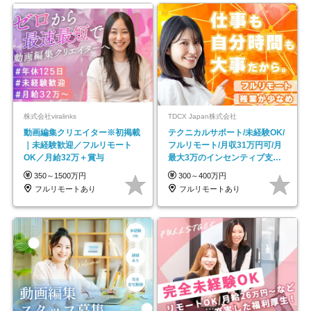
株式会社viralinks
TDCX Japan株式会社
動画編集クリエイター※初掲載
テクニカルサポート/未経験OK/
｜未経験歓迎／フルリモート
フルリモート/月収31万円可/月
OK／月給32万＋賞与
最大3万のインセンティブ支給/
平均年齢33歳
350～1500万円
300～400万円
フルリモートあり
フルリモートあり