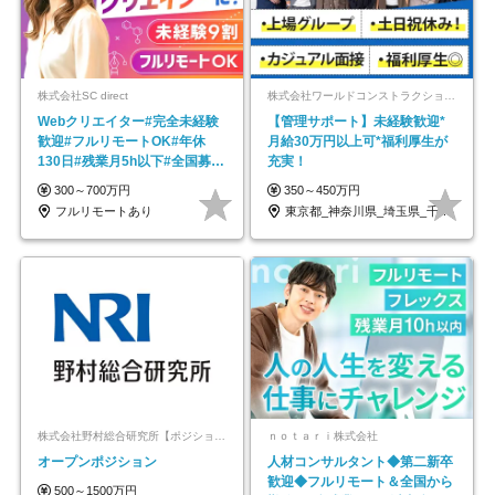
株式会社SC direct
株式会社ワールドコンストラクション 【東証一部】 (ワールドホールディングス・グループ)
Webクリエイター#完全未経験
【管理サポート】未経験歓迎*
歓迎#フルリモートOK#年休
月給30万円以上可*福利厚生が
130日#残業月5h以下#全国募集
充実！
#最大1年の研修
300～700万円
350～450万円
フルリモートあり
東京都_神奈川県_埼玉県_千葉県_大阪府…
株式会社野村総合研究所【ポジションマッチ登録】
ｎｏｔａｒｉ株式会社
オープンポジション
人材コンサルタント◆第二新卒
歓迎◆フルリモート＆全国から
500～1500万円