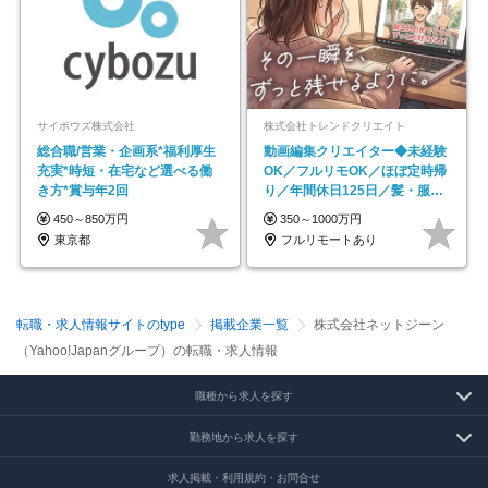
サイボウズ株式会社
株式会社トレンドクリエイト
総合職/営業・企画系*福利厚生
動画編集クリエイター◆未経験
充実*時短・在宅など選べる働
OK／フルリモOK／ほぼ定時帰
き方*賞与年2回
り／年間休日125日／髪・服・
ネイル自由／副業OK
450～850万円
350～1000万円
東京都
フルリモートあり
転職・求人情報サイトのtype
掲載企業一覧
株式会社ネットジーン
（Yahoo!Japanグループ）の転職・求人情報
職種から求人を探す
勤務地から求人を探す
求人掲載・利用規約・お問合せ