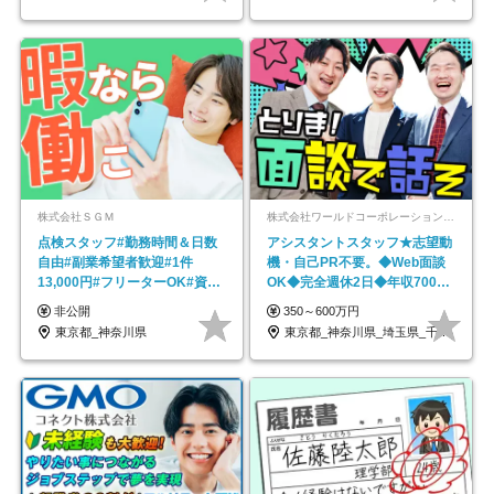
株式会社ＳＧＭ
株式会社ワールドコーポレーション 採用事業部【上場グループ】
点検スタッフ#勤務時間＆日数
アシスタントスタッフ★志望動
自由#副業希望者歓迎#1件
機・自己PR不要。◆Web面談
13,000円#フリーターOK#資格
OK◆完全週休2日◆年収700万
スキル不要
円可/p13
非公開
350～600万円
東京都_神奈川県
東京都_神奈川県_埼玉県_千葉県_大阪府…