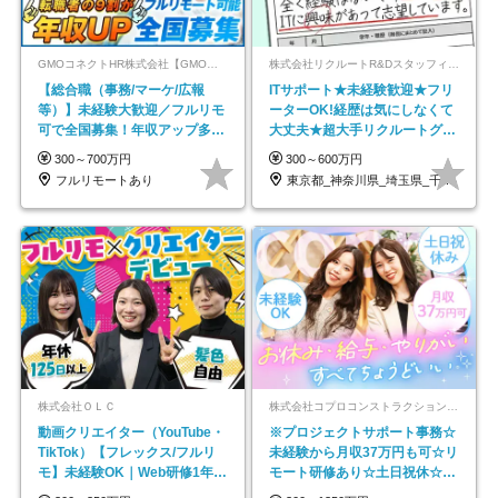
GMOコネクトHR株式会社【GMOインターネットグループ】
株式会社リクルートR&Dスタッフィング【リクルートグループ】
【総合職（事務/マーケ/広報
ITサポート★未経験歓迎★フリ
等）】未経験大歓迎／フルリモ
ーターOK!経歴は気にしなくて
可で全国募集！年収アップ多数
大丈夫★超大手リクルートグル
★年休最大130日★
ープの正社員/sg
300～700万円
300～600万円
フルリモートあり
東京都_神奈川県_埼玉県_千葉県_大阪府…
株式会社ＯＬＣ
株式会社コプロコンストラクション【東証プライム上場コプロ・ホールディングス子会社】
動画クリエイター（YouTube・
※プロジェクトサポート事務☆
TikTok）【フレックス/フルリ
未経験から月収37万円も可☆リ
モ】未経験OK｜Web研修1年間
モート研修あり☆土日祝休☆20
｜副業OK
代～30代活躍/b