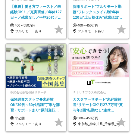
【事務】働き方ファースト／未
採用サポート*フルリモート勤
経験OK！／充実研修／年休127
務*フレックスタイム制*年休
日～／残業なし／平均20代／リ
120日*土日祝休み*残業ほぼな
モートOK
し*育児中社員8割以上
400～550万円
400～450万円
フルリモートあり
フルリモートあり
株式会社損害保険リサーチ
ＦＪＵＴプラス株式会社
保険調査スタッフ◆未経験
カスタマーサポート*未経験歓
OK*30代～60代活躍*丁寧な講
迎*リモートOK*月27.7万可*賞
習・サポートあり*原則直行直
与年2回*転勤なし*連休
帰／全国募集・業務委託
OK/ZE010232
非公開
300～450万円
フルリモートあり
東京都_神奈川県_千葉県_大阪府_愛知県…