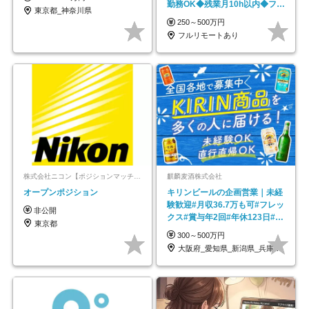
勤務OK◆残業月10h以内◆フレ
東京都_神奈川県
ックス制
250～500万円
フルリモートあり
株式会社ニコン【ポジションマッチ登録】
麒麟麦酒株式会社
オープンポジション
キリンビールの企画営業｜未経
験歓迎#月収36.7万も可#フレッ
非公開
クス#賞与年2回#年休123日#完
東京都
全週休2日制
300～500万円
大阪府_愛知県_新潟県_兵庫県_福岡県