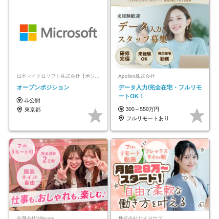
日本マイクロソフト株式会社【ポジションマッチ登録】
Apollon株式会社
オープンポジション
データ入力/完全在宅・フルリモ
ートOK！
非公開
300～550万円
東京都
フルリモートあり
合同会社Willmate
株式会社サイヨウブ