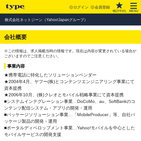
ログイン
会員登録
検討中(
0
)
MENU
株式会社ネットジーン（Yahoo!Japanグループ）
会社概要
※この情報は、求人掲載当時の情報です。現在は内容が変更されている場合が
ございますのでご注意ください。
事業内容
★携帯電話に特化したソリューションベンダー
★2004年4月、ヤフー(株)とコンテンツエンジニアリング事業にて
資本提携
★2006年10月、(株)クレオとモバイル戦略事業にて資本提携
■システムインテグレーション事業…DoCoMo、au、SoftBankのコ
ンテンツ配信システム・アプリの開発・運用
■パッケージソリューション事業…「MobileProducer」等、自社パ
ッケージ製品の開発・運用
■ポータルディベロップメント事業…Yahoo!モバイルを中心とした
モバイルサービスの開発支援