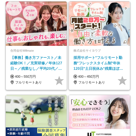
合同会社Willmate
株式会社サイヨウブ
【事務】働き方ファースト／未
採用サポート*フルリモート勤
経験OK！／充実研修／年休127
務*フレックスタイム制*年休
日～／残業なし／平均20代／リ
120日*土日祝休み*残業ほぼな
モートOK
し*育児中社員8割以上
400～550万円
400～450万円
フルリモートあり
フルリモートあり