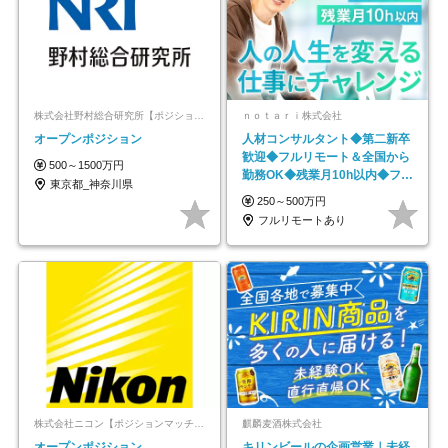
株式会社野村総合研究所【ポジションマッチ登録】
ｎｏｔａｒｉ株式会社
オープンポジション
人材コンサルタント◆第二新卒
歓迎◆フルリモート＆全国から
500～1500万円
勤務OK◆残業月10h以内◆フレ
東京都_神奈川県
ックス制
250～500万円
フルリモートあり
株式会社ニコン【ポジションマッチ登録】
麒麟麦酒株式会社
オープンポジション
キリンビールの企画営業｜未経