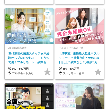
Apollon株式会社
フルスタック株式会社
SNS動画の編集スタッフ★未経
【IT事務】未経験大歓迎＊フル
験からプロになれる！｜おうち
リモート＊服装自由＊年休125
で働くフルリモート｜残業ゼロ
日以上＊残業なし＊月給26万円
で18時退勤◎
以上
300～550万円
350～500万円
フルリモートあり
フルリモートあり