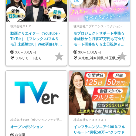
株式会社ＯＬＣ
株式会社コプロコンストラクション【東証プライム上場コプロ・ホールディングス子会社】
動画クリエイター（YouTube・
※プロジェクトサポート事務☆
TikTok）【フレックス/フルリ
未経験から月収37万円も可☆リ
モ】未経験OK｜Web研修1年間
モート研修あり☆土日祝休☆20
｜副業OK
代～30代活躍/b
300～350万円
300～1350万円
フルリモートあり
東京都_神奈川県_埼玉県_大阪府_愛知県…
株式会社TVer【ポジションマッチ登録】
株式会社Ｃｒａｎｅ＆Ｉ
オープンポジション
インフラエンジニア*100％フル
リモート*月収50万～*クラウド
非公開