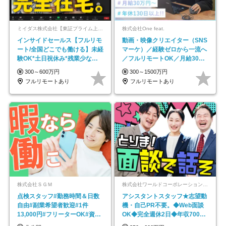
ミイダス株式会社【東証プライム上場パーソルグループ】
株式会社One feat.
インサイドセールス【フルリモ
動画・映像クリエイター（SNS
ート/全国どこでも働ける】未経
マーケ）／経験ゼロから一流へ
験OK*土日祝休み*残業少なめ*
／フルリモートOK／月給30万
在宅勤務手当あり
円～／年休130日以上
300～600万円
300～1500万円
フルリモートあり
フルリモートあり
株式会社ＳＧＭ
株式会社ワールドコーポレーション 採用事業部【上場グループ】
点検スタッフ#勤務時間＆日数
アシスタントスタッフ★志望動
自由#副業希望者歓迎#1件
機・自己PR不要。◆Web面談
13,000円#フリーターOK#資格
OK◆完全週休2日◆年収700万
スキル不要
円可/p13