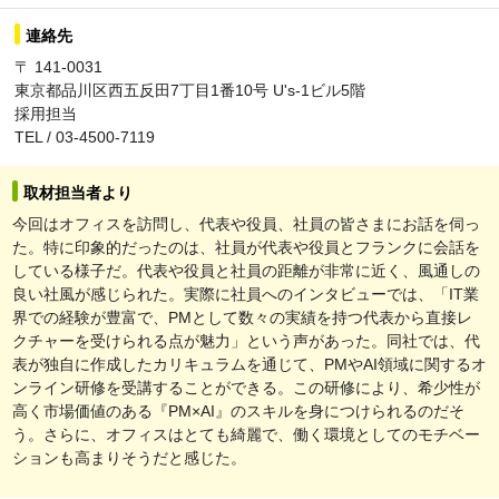
連絡先
〒 141-0031
東京都品川区西五反田7丁目1番10号 U's-1ビル5階
採用担当
TEL / 03-4500-7119
取材担当者より
今回はオフィスを訪問し、代表や役員、社員の皆さまにお話を伺っ
た。特に印象的だったのは、社員が代表や役員とフランクに会話を
している様子だ。代表や役員と社員の距離が非常に近く、風通しの
良い社風が感じられた。実際に社員へのインタビューでは、「IT業
界での経験が豊富で、PMとして数々の実績を持つ代表から直接レ
クチャーを受けられる点が魅力」という声があった。同社では、代
表が独自に作成したカリキュラムを通じて、PMやAI領域に関するオ
ンライン研修を受講することができる。この研修により、希少性が
高く市場価値のある『PM×AI』のスキルを身につけられるのだそ
う。さらに、オフィスはとても綺麗で、働く環境としてのモチベー
ションも高まりそうだと感じた。