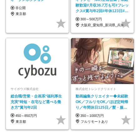
験歓迎#月収36.7万も可#フレッ
非公開
クス#賞与年2回#年休123日#完
東京都
全週休2日制
300～500万円
大阪府_愛知県_新潟県_兵庫県_福岡県
サイボウズ株式会社
株式会社トレンドクリエイト
総合職/営業・企画系*福利厚生
動画編集クリエイター◆未経験
充実*時短・在宅など選べる働
OK／フルリモOK／ほぼ定時帰
き方*賞与年2回
り／年間休日125日／髪・服・
ネイル自由／副業OK
450～850万円
350～1000万円
東京都
フルリモートあり