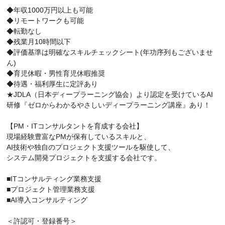
◆年収1000万円以上も可能
◆リモートワークも可能
◆転勤なし
◆残業月10時間以下
◆評価基準は明確なスキルチェックシート(年功序列もございませ
ん)
◆育児休暇・男性育児休暇推奨
◆待遇・福利厚生に定評あり
★JDLA（日本ディープラーニング協会）より認定を受けているAI
研修『ゼロからわかるやさしいディープラーニング講座』あり！
【PM・ITコンサルタントを育成する会社】
現場経験豊富なPMが保有しているスキルと、
AI技術や独自のプロジェクト支援ツールを駆使して、
システム開発プロジェクトを支援する会社です。
■ITコンサルティング業務支援
■プロジェクト管理業務支援
■AI導入コンサルティング
＜許認可・登録番号＞