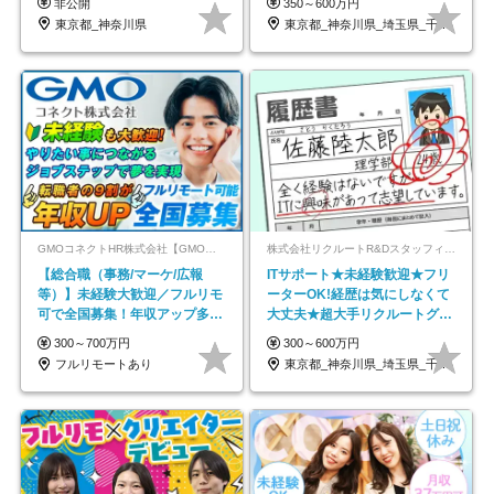
非公開
350～600万円
東京都_神奈川県
東京都_神奈川県_埼玉県_千葉県_大阪府…
GMOコネクトHR株式会社【GMOインターネットグループ】
株式会社リクルートR&Dスタッフィング【リクルートグループ】
【総合職（事務/マーケ/広報
ITサポート★未経験歓迎★フリ
等）】未経験大歓迎／フルリモ
ーターOK!経歴は気にしなくて
可で全国募集！年収アップ多数
大丈夫★超大手リクルートグル
★年休最大130日★
ープの正社員/sg
300～700万円
300～600万円
フルリモートあり
東京都_神奈川県_埼玉県_千葉県_大阪府…