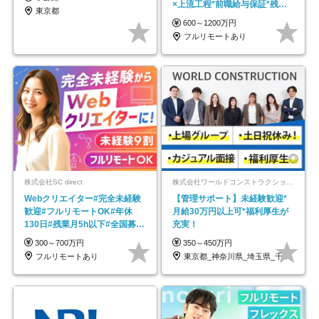
×上流工程*前職給与保証*残業
東京都
月9.8h
600～1200万円
フルリモートあり
株式会社SC direct
株式会社ワールドコンストラクション 【東証一部】 (ワールドホールディングス・グループ)
Webクリエイター#完全未経験
【管理サポート】未経験歓迎*
歓迎#フルリモートOK#年休
月給30万円以上可*福利厚生が
130日#残業月5h以下#全国募集
充実！
#最大1年の研修
300～700万円
350～450万円
フルリモートあり
東京都_神奈川県_埼玉県_千葉県_大阪府…