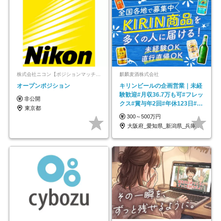
株式会社ニコン【ポジションマッチ登録】
麒麟麦酒株式会社
オープンポジション
キリンビールの企画営業｜未経
験歓迎#月収36.7万も可#フレッ
非公開
クス#賞与年2回#年休123日#完
東京都
全週休2日制
300～500万円
大阪府_愛知県_新潟県_兵庫県_福岡県