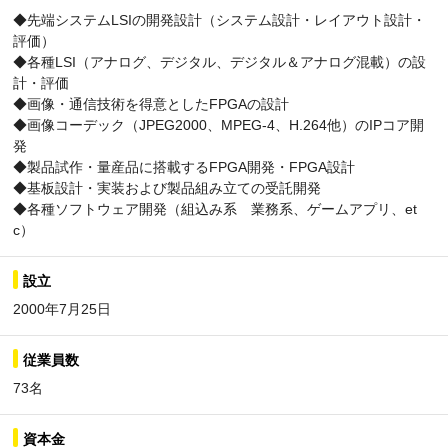
◆先端システムLSIの開発設計（システム設計・レイアウト設計・
評価）
◆各種LSI（アナログ、デジタル、デジタル＆アナログ混載）の設
計・評価
◆画像・通信技術を得意としたFPGAの設計
◆画像コーデック（JPEG2000、MPEG-4、H.264他）のIPコア開
発
◆製品試作・量産品に搭載するFPGA開発・FPGA設計
◆基板設計・実装および製品組み立ての受託開発
◆各種ソフトウェア開発（組込み系 業務系、ゲームアプリ、et
c）
設立
2000年7月25日
従業員数
73名
資本金