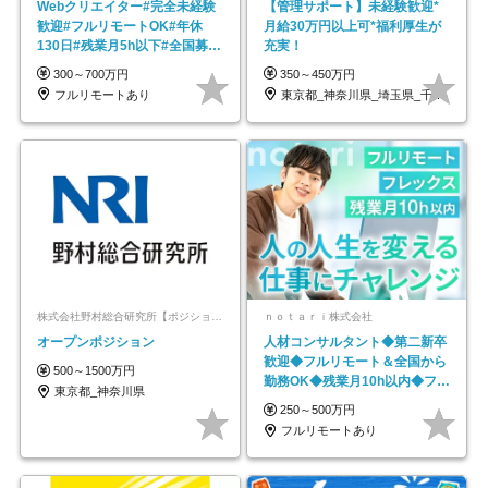
Webクリエイター#完全未経験
【管理サポート】未経験歓迎*
歓迎#フルリモートOK#年休
月給30万円以上可*福利厚生が
130日#残業月5h以下#全国募集
充実！
#最大1年の研修
300～700万円
350～450万円
フルリモートあり
東京都_神奈川県_埼玉県_千葉県_大阪府…
株式会社野村総合研究所【ポジションマッチ登録】
ｎｏｔａｒｉ株式会社
オープンポジション
人材コンサルタント◆第二新卒
歓迎◆フルリモート＆全国から
500～1500万円
勤務OK◆残業月10h以内◆フレ
東京都_神奈川県
ックス制
250～500万円
フルリモートあり