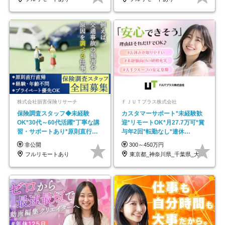
株式会社損害保険リサーチ
ＦＪＵＴプラス株式会社
保険調査スタッフ◆未経験
カスタマーサポート*未経験歓
OK*30代～60代活躍*丁寧な講
迎*リモートOK*月27.7万可*賞
習・サポートあり*原則直行直
与年2回*転勤なし*連休
帰／全国募集・業務委託
OK/ZE010232
非公開
300～450万円
フルリモートあり
東京都_神奈川県_千葉県_大阪府_愛知県…