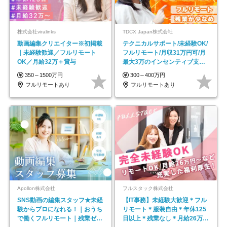
株式会社viralinks
TDCX Japan株式会社
動画編集クリエイター※初掲載
テクニカルサポート/未経験OK/
｜未経験歓迎／フルリモート
フルリモート/月収31万円可/月
OK／月給32万＋賞与
最大3万のインセンティブ支給/
平均年齢33歳
350～1500万円
300～400万円
フルリモートあり
フルリモートあり
Apollon株式会社
フルスタック株式会社
SNS動画の編集スタッフ★未経
【IT事務】未経験大歓迎＊フル
験からプロになれる！｜おうち
リモート＊服装自由＊年休125
で働くフルリモート｜残業ゼロ
日以上＊残業なし＊月給26万円