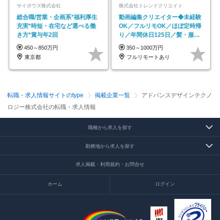
サイボウズ株式会社
株式会社トレンドクリエイト
総合職/営業・企画系*福利厚生
動画編集クリエイター◆未経験
充実*時短・在宅など選べる働
OK／フルリモOK／ほぼ定時帰
き方*賞与年2回
り／年間休日125日／髪・服・
ネイル自由／副業OK
450～850万円
350～1000万円
東京都
フルリモートあり
転職・求人情報サイトのtype
掲載企業一覧
アドバンスデザインテクノ
ロジー株式会社の転職・求人情報
職種から求人を探す
勤務地から求人を探す
求人掲載・利用規約・お問合せ
ホーム
ログイン