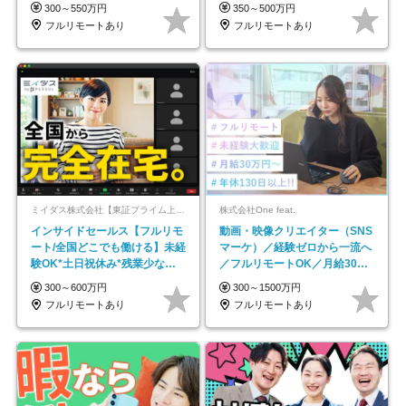
で18時退勤◎
以上
300～550万円
350～500万円
フルリモートあり
フルリモートあり
ミイダス株式会社【東証プライム上場パーソルグループ】
株式会社One feat.
インサイドセールス【フルリモ
動画・映像クリエイター（SNS
ート/全国どこでも働ける】未経
マーケ）／経験ゼロから一流へ
験OK*土日祝休み*残業少なめ*
／フルリモートOK／月給30万
在宅勤務手当あり
円～／年休130日以上
300～600万円
300～1500万円
フルリモートあり
フルリモートあり