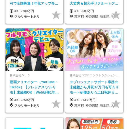
可で全国募集！年収アップ多数
大丈夫★超大手リクルートグル
★年休最大130日★
ープの正社員/sg
300～700万円
300～600万円
フルリモートあり
東京都_神奈川県_埼玉県_千葉県_大阪府…
株式会社ＯＬＣ
株式会社コプロコンストラクション【東証プライム上場コプロ・ホールディングス子会社】
動画クリエイター（YouTube・
※プロジェクトサポート事務☆
TikTok）【フレックス/フルリ
未経験から月収37万円も可☆リ
モ】未経験OK｜Web研修1年間
モート研修あり☆土日祝休☆20
｜副業OK
代～30代活躍/b
300～350万円
300～1350万円
フルリモートあり
東京都_神奈川県_埼玉県_大阪府_愛知県…