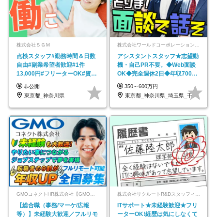
株式会社ＳＧＭ
株式会社ワールドコーポレーション 採用事業部【上場グループ】
点検スタッフ#勤務時間＆日数
アシスタントスタッフ★志望動
自由#副業希望者歓迎#1件
機・自己PR不要。◆Web面談
13,000円#フリーターOK#資格
OK◆完全週休2日◆年収700万
スキル不要
円可/p13
非公開
350～600万円
東京都_神奈川県
東京都_神奈川県_埼玉県_千葉県_大阪府…
GMOコネクトHR株式会社【GMOインターネットグループ】
株式会社リクルートR&Dスタッフィング【リクルートグループ】
【総合職（事務/マーケ/広報
ITサポート★未経験歓迎★フリ
等）】未経験大歓迎／フルリモ
ーターOK!経歴は気にしなくて