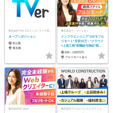
株式会社TVer【ポジションマッチ登録】
株式会社Ｃｒａｎｅ＆Ｉ
オープンポジション
インフラエンジニア*100％フル
リモート*月収50万～*クラウド
非公開
×上流工程*前職給与保証*残業
東京都
月9.8h
600～1200万円
フルリモートあり
株式会社SC direct
株式会社ワールドコンストラクション 【東証一部】 (ワールドホールディングス・グループ)