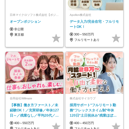
日本マイクロソフト株式会社【ポジションマッチ登録】
Apollon株式会社
オープンポジション
データ入力/完全在宅・フルリモ
ートOK！
非公開
300～550万円
東京都
フルリモートあり
合同会社Willmate
株式会社サイヨウブ
【事務】働き方ファースト／未
採用サポート*フルリモート勤
経験OK！／充実研修／年休127
務*フレックスタイム制*年休
日～／残業なし／平均20代／リ
120日*土日祝休み*残業ほぼな
モートOK
し*育児中社員8割以上
400～550万円
400～450万円
フルリモートあり
フルリモートあり