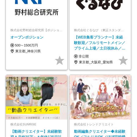
株式会社野村総合研究所【ポジションマッチ登録】
株式会社ぐるなび （東証スタンダード上場）
オープンポジション
【WEB集客プランナー】未経
験歓迎／フルリモートメイン／
500～1500万円
プライム上場／土日祝休み／東
東京都_神奈川県
京・大阪・名古屋
非公開
東京都_大阪府_愛知県
株式会社SUNRISE
株式会社トレンドクリエイト
【動画クリエイター】未経験歓
動画編集クリエイター◆未経験