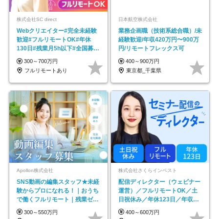
株式会社SC direct
日本航空株式会社
Webクリエイター#完全未経験
業務企画職（技術系総合職）/未
歓迎#フルリモートOK#年休
経験歓迎/年収420万円〜900万
130日#残業月5h以下#全国募集
円/リモートフレックス可
#最大1年の研修
300～700万円
400～900万円
フルリモートあり
東京都_千葉県
Apollon株式会社
株式会社さくらインベスト
SNS動画の編集スタッフ★未経
配信ディレクター（ウェビナー
験からプロになれる！｜おうち
運営）／フルリモートOK／土
で働くフルリモート｜残業ゼロ
日祝休み／年休123日／年収
で18時退勤◎
600万円可
300～550万円
400～600万円