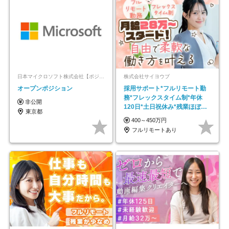
日本マイクロソフト株式会社【ポジションマッチ登録】
株式会社サイヨウブ
オープンポジション
採用サポート*フルリモート勤
務*フレックスタイム制*年休
非公開
120日*土日祝休み*残業ほぼな
東京都
し*育児中社員8割以上
400～450万円
フルリモートあり