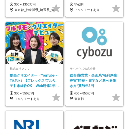
も充実♪/a
帰／全国募集・業務委託
300～1350万円
非公開
東京都_神奈川県_埼玉県_大阪府_愛知県…
フルリモートあり
株式会社ＯＬＣ
サイボウズ株式会社
動画クリエイター（YouTube・
総合職/営業・企画系*福利厚生
TikTok）【フレックス/フルリ
充実*時短・在宅など選べる働
モ】未経験OK｜Web研修1年間
き方*賞与年2回
｜副業OK
300～350万円
450～850万円
フルリモートあり
東京都