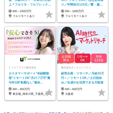
迎＊月給30万～＊年休125日以
OK／フルリモOK／ほぼ定時帰
上＊フルリモ・フルフレックス
り／年間休日125日／髪・服・
◆10名の採用が決定◆
ネイル自由／副業OK
400～1500万円
350～1000万円
フルリモートあり
フルリモートあり
ＦＪＵＴプラス株式会社
株式会社さくらインベスト
カスタマーサポート*未経験歓
経営企画・リサーチ／月給30万
迎*リモートOK*月27.7万可*賞
円～／リモートOK／土日祝休
与年2回*転勤なし*連休
み／生成AIを活用できる方歓迎
OK/ZE010232
300～450万円
400～600万円
東京都_神奈川県_千葉県_大阪府_愛知県…
大阪府