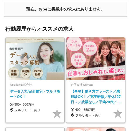
現在、typeに掲載中の求人はありません。
行動履歴からオススメの求人
Apollon株式会社
合同会社Willmate
データ入力/完全在宅・フルリモ
【事務】働き方ファースト／未
ートOK！
経験OK！／充実研修／年休127
日～／残業なし／平均20代／リ
300～550万円
モートOK
400～550万円
フルリモートあり
フルリモートあり