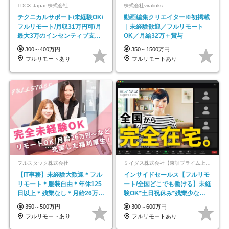
TDCX Japan株式会社
株式会社viralinks
テクニカルサポート/未経験OK/
動画編集クリエイター※初掲載
フルリモート/月収31万円可/月
｜未経験歓迎／フルリモート
最大3万のインセンティブ支給/
OK／月給32万＋賞与
平均年齢33歳
300～400万円
350～1500万円
フルリモートあり
フルリモートあり
フルスタック株式会社
ミイダス株式会社【東証プライム上場パーソルグループ】
【IT事務】未経験大歓迎＊フル
インサイドセールス【フルリモ
リモート＊服装自由＊年休125
ート/全国どこでも働ける】未経
日以上＊残業なし＊月給26万円
験OK*土日祝休み*残業少なめ*
以上
在宅勤務手当あり
350～500万円
300～600万円
フルリモートあり
フルリモートあり