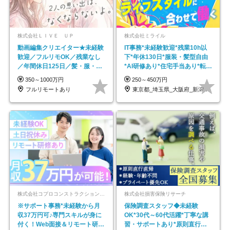
株式会社ＬＩＶＥ ＵＰ
株式会社ミライル
動画編集クリエイター★未経験
IT事務*未経験歓迎*残業10h以
歓迎／フルリモOK／残業なし
下*年休130日*服装・髪型自由
／年間休日125日／髪・服・ネ
*AI研修あり*住宅手当あり*転勤
イル自由／研修充実で安心
なし
350～1000万円
250～450万円
フルリモートあり
東京都_埼玉県_大阪府_新潟県_福岡県
株式会社コプロコンストラクション【東証プライム上場コプロ・ホールディングス子会社】
株式会社損害保険リサーチ
※サポート事務*未経験から月
保険調査スタッフ◆未経験
収37万円可♪専門スキルが身に
OK*30代～60代活躍*丁寧な講
付く！Web面接＆リモート研修
習・サポートあり*原則直行直