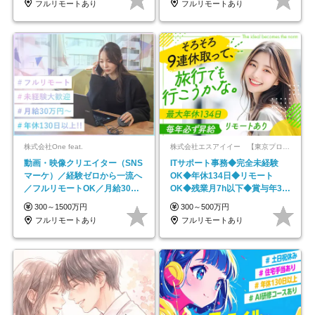
フルリモートあり
フルリモートあり
株式会社One feat.
株式会社エスアイイー 【東京プロマーケット上場】
動画・映像クリエイター（SNS
ITサポート事務◆完全未経験
マーケ）／経験ゼロから一流へ
OK◆年休134日◆リモート
／フルリモートOK／月給30万
OK◆残業月7h以下◆賞与年3回
円～／年休130日以上
◆5年目まで必ず昇給
300～1500万円
300～500万円
フルリモートあり
フルリモートあり