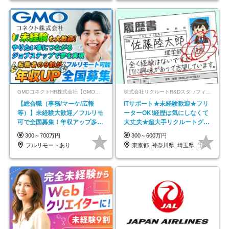
GMOコネクトHR株式会社【GMOインターネットグループ】
株式会社リクルートR&Dスタッフィング【リクルートグループ】
【総合職（事務/マーケ/広報
ITサポート★未経験歓迎★フリ
等）】未経験大歓迎／フルリモ
ーターOK!経歴は気にしなくて
可で全国募集！年収アップ多数
大丈夫★超大手リクルートグル
★年休最大130日★
ープの正社員/sg
300～700万円
300～600万円
フルリモートあり
東京都_神奈川県_埼玉県_千葉県_大阪府…