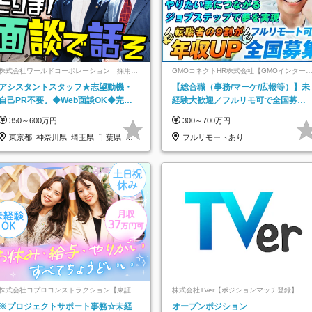
株式会社ワールドコーポレーション 採用事
GMOコネクトHR株式会社【GMOインター
業部【上場グループ】
ットグループ】
アシスタントスタッフ★志望動機・
【総合職（事務/マーケ/広報等）】未
自己PR不要。◆Web面談OK◆完全
経験大歓迎／フルリモ可で全国募
週休2日◆年収700万円可/p13
集！年収アップ多数★年休最大130日
350～600万円
300～700万円
★
東京都_神奈川県_埼玉県_千葉県_大
フルリモートあり
阪府…
株式会社コプロコンストラクション【東証プ
株式会社TVer【ポジションマッチ登録】
ライム上場コプロ・ホールディングス子会
※プロジェクトサポート事務☆未経
オープンポジション
社】