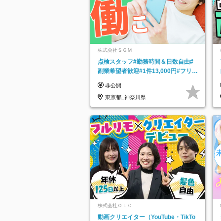
株式会社ＳＧＭ
点検スタッフ#勤務時間＆日数自由#
副業希望者歓迎#1件13,000円#フリー
ターOK#資格スキル不要
非公開
東京都_神奈川県
株式会社ＯＬＣ
動画クリエイター（YouTube・TikTo