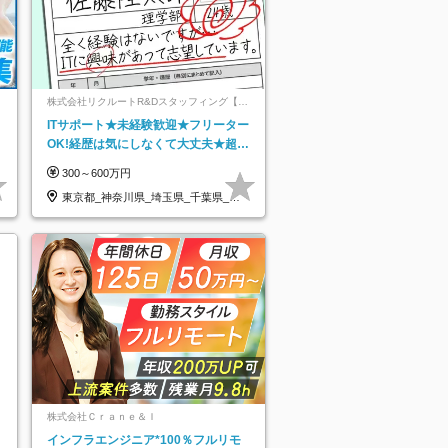
ネ
株式会社リクルートR&Dスタッフィング【リ
クルートグループ】
ITサポート★未経験歓迎★フリーター
OK!経歴は気にしなくて大丈夫★超大
手リクルートグループの正社員/sg
300～600万円
東京都_神奈川県_埼玉県_千葉県_大
阪府…
株式会社Ｃｒａｎｅ＆Ｉ
インフラエンジニア*100％フルリモ