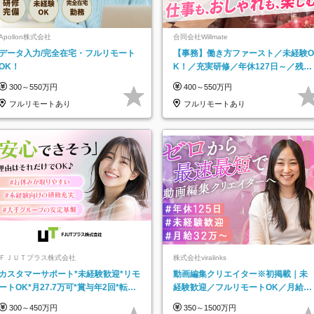
Apollon株式会社
合同会社Willmate
データ入力/完全在宅・フルリモート
【事務】働き方ファースト／未経験O
OK！
K！／充実研修／年休127日～／残業
なし／平均20代／リモートOK
300～550万円
400～550万円
フルリモートあり
フルリモートあり
ＦＪＵＴプラス株式会社
株式会社viralinks
カスタマーサポート*未経験歓迎*リモ
動画編集クリエイター※初掲載｜未
ートOK*月27.7万可*賞与年2回*転勤
経験歓迎／フルリモートOK／月給32
なし*連休OK/ZE010232
万＋賞与
300～450万円
350～1500万円