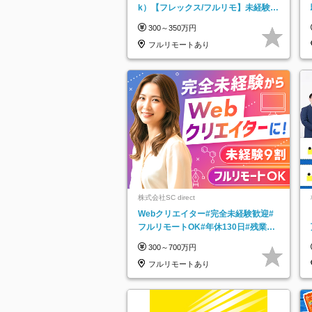
k）【フレックス/フルリモ】未経験O
K｜Web研修1年間｜副業OK
300～350万円
フルリモートあり
株式会社SC direct
Webクリエイター#完全未経験歓迎#
フルリモートOK#年休130日#残業月
5h以下#全国募集#最大1年の研修
300～700万円
フルリモートあり