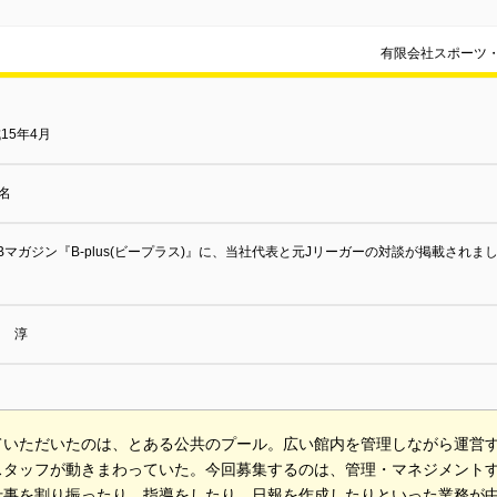
有限会社スポーツ
15年4月
0名
Bマガジン『B-plus(ビープラス)』に、当社代表と元Jリーガーの対談が掲載さ
。
山 淳
ていただいたのは、とある公共のプール。広い館内を管理しながら運営
スタッフが動きまわっていた。今回募集するのは、管理・マネジメント
仕事を割り振ったり、指導をしたり、日報を作成したりといった業務が