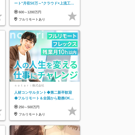
ート*月収50万～*クラウド×上流工程
*前職給与保証*残業月9.8h
600～1200万円
フルリモートあり
ｎｏｔａｒｉ株式会社
人材コンサルタント◆第二新卒歓迎
◆フルリモート＆全国から勤務OK◆
残業月10h以内◆フレックス制
250～500万円
フルリモートあり