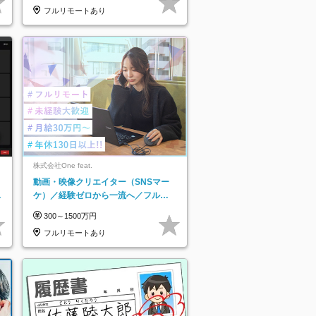
フルリモートあり
株式会社One feat.
動画・映像クリエイター（SNSマー
日
ケ）／経験ゼロから一流へ／フルリ
り
モートOK／月給30万円～／年休130
300～1500万円
日以上
フルリモートあり