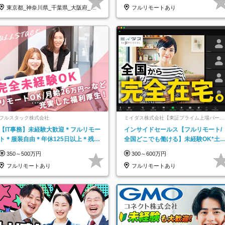
東京都_神奈川県_千葉県_大阪府_愛
フルリモートあり
知県…
フルスタック株式会社
ミイダス株式会社【東証プライム上場パーソ
ルグループ】
【IT事務】未経験大歓迎＊フルリモー
インサイドセールス【フルリモート/
ト＊服装自由＊年休125日以上＊残業
全国どこでも働ける】未経験OK*土
なし＊月給26万円以上
祝休み*残業少なめ*在宅勤務手当あ
350～500万円
300～600万円
フルリモートあり
フルリモートあり