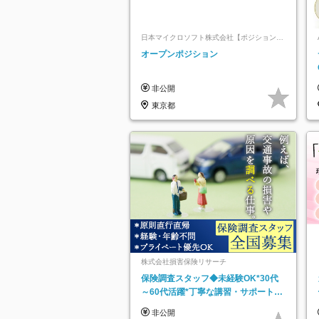
日本マイクロソフト株式会社【ポジションマ
ッチ登録】
オープンポジション
非公開
東京都
株式会社損害保険リサーチ
保険調査スタッフ◆未経験OK*30代
～60代活躍*丁寧な講習・サポートあ
り*原則直行直帰／全国募集・業務委
非公開
託