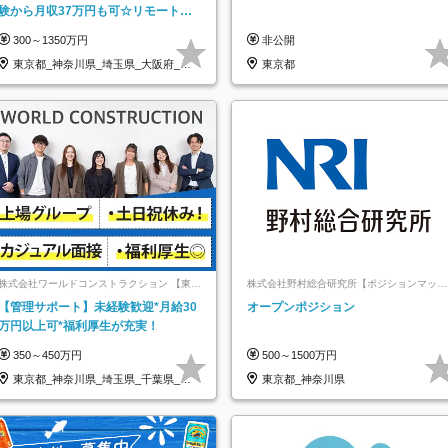
験から月収37万円も可☆リモート研
修あり☆土日祝休☆20代～30代活躍/
300～1350万円
非公開
b
東京都_神奈川県_埼玉県_大阪府_愛
東京都
知県…
株式会社ワールドコンストラクション 【東証
株式会社野村総合研究所【ポジションマッチ
一部】 (ワールドホールディングス・グルー
登録】
【管理サポート】未経験歓迎*月給30
オープンポジション
プ)
万円以上可*福利厚生が充実！
350～450万円
500～1500万円
東京都_神奈川県_埼玉県_千葉県_大
東京都_神奈川県
阪府…