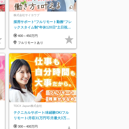
株式会社サイヨウブ
採用サポート*フルリモート勤務*フレ
ックスタイム制*年休120日*土日祝休
み*残業ほぼなし*育児中社員8割以上
400～450万円
フルリモートあり
TDCX Japan株式会社
テクニカルサポート/未経験OK/フル
リモート/月収31万円可/月最大3万の
インセンティブ支給/平均年齢33歳
300～400万円