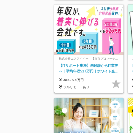
株式会社エスアイイー 【東京プロマーケッ
ト上場】
【ITサポート事務】未経験からIT業界
へ｜平均年収517万円｜ホワイト企業
認定｜年休134日｜リモートOK
300～500万円
フルリモートあり