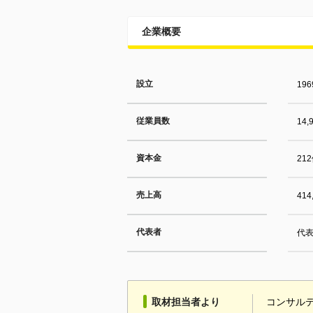
企業概要
設立
19
従業員数
14
資本金
21
売上高
41
代表者
代表
取材担当者より
コンサルテ