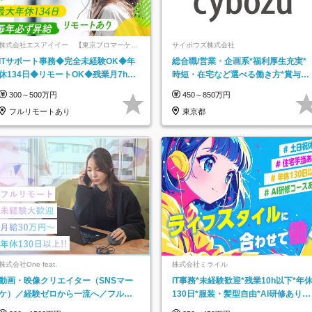
株式会社エスアイイー 【東京プロマーケッ
サイボウズ株式会社
ト上場】
ITサポート事務◆完全未経験OK◆年
総合職/営業・企画系*福利厚生充実*
休134日◆リモートOK◆残業月7h以
時短・在宅など選べる働き方*賞与年
下◆賞与年3回◆5年目まで必ず昇給
2回
300～500万円
450～850万円
フルリモートあり
東京都
株式会社One feat.
株式会社ミライル
動画・映像クリエイター（SNSマー
IT事務*未経験歓迎*残業10h以下*年
ケ）／経験ゼロから一流へ／フルリ
130日*服装・髪型自由*AI研修あり*
モートOK／月給30万円～／年休130
住宅手当あり*転勤なし