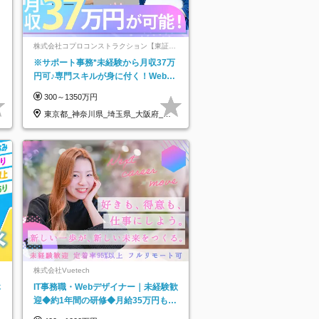
株式会社コプロコンストラクション【東証プ
ライム上場コプロ・ホールディングス子会
※サポート事務*未経験から月収37万
社】
円可♪専門スキルが身に付く！Web面
接＆リモート研修も充実♪/a
300～1350万円
東京都_神奈川県_埼玉県_大阪府_愛
知県…
株式会社Vuetech
休
IT事務職・Webデザイナー｜未経験歓
迎◆約1年間の研修◆月給35万円も可
◆副業・フルリモート可◆年休126日