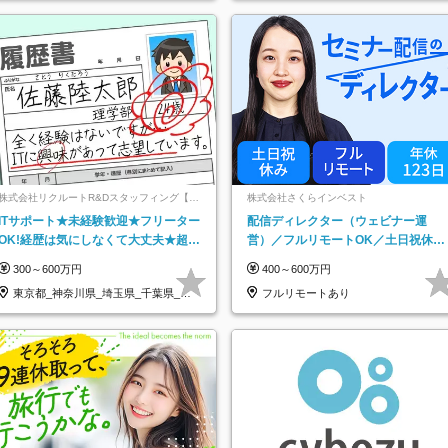
株式会社リクルートR&Dスタッフィング【リ
株式会社さくらインベスト
クルートグループ】
ITサポート★未経験歓迎★フリーター
配信ディレクター（ウェビナー運
OK!経歴は気にしなくて大丈夫★超大
営）／フルリモートOK／土日祝休み
手リクルートグループの正社員/sg
／年休123日／年収600万円可
300～600万円
400～600万円
東京都_神奈川県_埼玉県_千葉県_大
フルリモートあり
阪府…