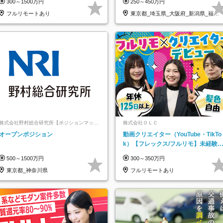
300～1500万円
250～450万円
日以上
フルリモートあり
東京都_埼玉県_大阪府_新潟県_福岡
県
株式会社野村総合研究所【ポジションマッチ
株式会社ＯＬＣ
登録】
オープンポジション
動画クリエイター（YouTube・TikTo
k）【フレックス/フルリモ】未経験O
K｜Web研修1年間｜副業OK
500～1500万円
300～350万円
東京都_神奈川県
フルリモートあり