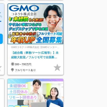
GMOコネクトHR株式会社【GMOインターネ
ットグループ】
【総合職（事務/マーケ/広報等）】未
経験大歓迎／フルリモ可で全国募
集！年収アップ多数★年休最大130日
300～700万円
★
フルリモートあり