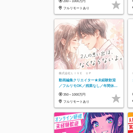
200～1000万円
フルリモートあり
株式会社ＬＩＶＥ ＵＰ
動画編集クリエイター★未経験歓迎
／フルリモOK／残業なし／年間休日
125日／髪・服・ネイル自由／研修充
350～1000万円
実で安心
フルリモートあり