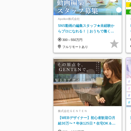
Apollon株式会社
SNS動画の編集スタッフ★未経験か
らプロになれる！｜おうちで働くフ
ルリモート｜残業ゼロで18時退勤◎
300～550万円
フルリモートあり
株式会社ＧＥＮＴＥＮ
【WEBデザイナー】初⼼者歓迎◎⽉
給30万〜＊年休125⽇＊在宅OK＆研
修あり＊フレックス