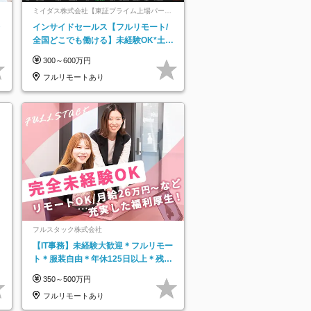
ミイダス株式会社【東証プライム上場パーソ
ルグループ】
レ
インサイドセールス【フルリモート/
全国どこでも働ける】未経験OK*土日
祝休み*残業少なめ*在宅勤務手当あり
300～600万円
フルリモートあり
フルスタック株式会社
【IT事務】未経験大歓迎＊フルリモー
ト＊服装自由＊年休125日以上＊残業
なし＊月給26万円以上
350～500万円
フルリモートあり