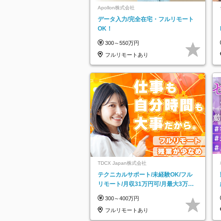
Apollon株式会社
データ入力/完全在宅・フルリモート
OK！
300～550万円
フルリモートあり
TDCX Japan株式会社
テクニカルサポート/未経験OK/フル
リモート/月収31万円可/月最大3万の
インセンティブ支給/平均年齢33歳
300～400万円
フルリモートあり