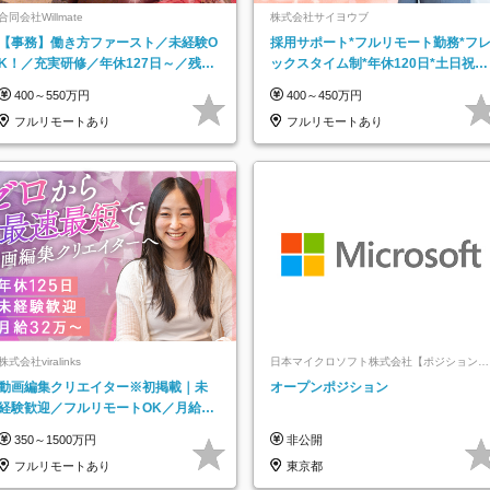
合同会社Willmate
株式会社サイヨウブ
【事務】働き方ファースト／未経験O
採用サポート*フルリモート勤務*フ
K！／充実研修／年休127日～／残業
ックスタイム制*年休120日*土日祝休
なし／平均20代／リモートOK
み*残業ほぼなし*育児中社員8割以上
400～550万円
400～450万円
フルリモートあり
フルリモートあり
株式会社viralinks
日本マイクロソフト株式会社【ポジションマ
ッチ登録】
動画編集クリエイター※初掲載｜未
オープンポジション
経験歓迎／フルリモートOK／月給32
万＋賞与
350～1500万円
非公開
フルリモートあり
東京都