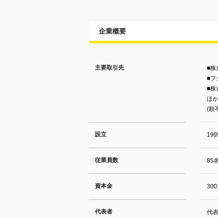
企業概要
主要取引先
■
■フ
■
ほ
(順
設立
19
従業員数
85
資本金
30
代表者
代表