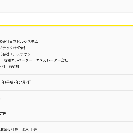
株式会社日立ビルシステム
ジテック株式会社
株式会社エルステック
か、各種エレベーター・エスカレーター会社
不同・敬称略)
95年(平成7年)7月7日
名
0万円
取締役社長 水木 千尋