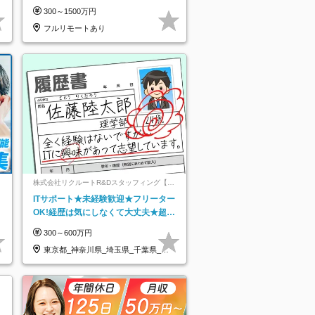
り
モートOK／月給30万円～／年休130
300～1500万円
日以上
フルリモートあり
ネ
株式会社リクルートR&Dスタッフィング【リ
クルートグループ】
ITサポート★未経験歓迎★フリーター
OK!経歴は気にしなくて大丈夫★超大
手リクルートグループの正社員/sg
300～600万円
東京都_神奈川県_埼玉県_千葉県_大
阪府…