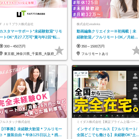
ＦＪＵＴプラス株式会社
株式会社viralinks
カスタマーサポート*未経験歓迎*リモ
動画編集クリエイター※初掲載｜未
ートOK*月27.7万可*賞与年2回*転勤
経験歓迎／フルリモートOK／月給32
なし*連休OK/ZE010232
万＋賞与
300～450万円
350～1500万円
東京都_神奈川県_千葉県_大阪府_愛
フルリモートあり
知県…
フルスタック株式会社
ミイダス株式会社【東証プライム上場パーソ
ルグループ】
【IT事務】未経験大歓迎＊フルリモー
インサイドセールス【フルリモート/
ト＊服装自由＊年休125日以上＊残業
全国どこでも働ける】未経験OK*土