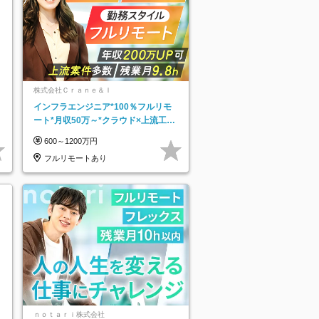
株式会社Ｃｒａｎｅ＆Ｉ
インフラエンジニア*100％フルリモ
ート*月収50万～*クラウド×上流工程
*前職給与保証*残業月9.8h
600～1200万円
フルリモートあり
ｎｏｔａｒｉ株式会社