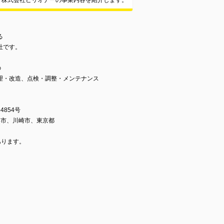
株式会社ビリオナーの事業内容を紹介します。
る
社です。
の
理・改造、点検・調整・メンテナンス
4854号
浜市、川崎市、東京都
あります。