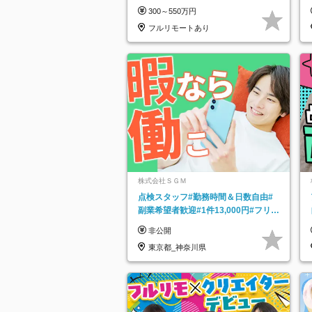
ルリモート｜残業ゼロで18時退勤◎
300～550万円
フルリモートあり
株式会社ＳＧＭ
点検スタッフ#勤務時間＆日数自由#
副業希望者歓迎#1件13,000円#フリー
ターOK#資格スキル不要
非公開
東京都_神奈川県