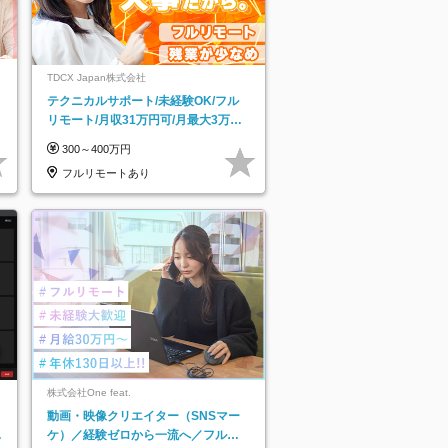
TDCX Japan株式会社
テクニカルサポート/未経験OK/フル
リモート/月収31万円可/月最大3万の
インセンティブ支給/平均年齢33歳
300～400万円
フルリモートあり
株式会社One feat.
動画・映像クリエイター（SNSマー
日
ケ）／経験ゼロから一流へ／フルリ