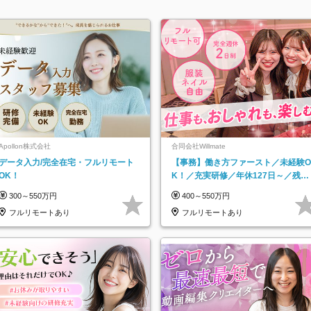
Apollon株式会社
合同会社Willmate
データ入力/完全在宅・フルリモート
【事務】働き方ファースト／未経験O
OK！
K！／充実研修／年休127日～／残業
なし／平均20代／リモートOK
300～550万円
400～550万円
フルリモートあり
フルリモートあり