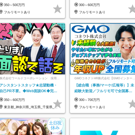
なし＊月給26万円以上
祝休み*残業少なめ*在宅勤務手当あ
350～500万円
300～600万円
フルリモートあり
フルリモートあり
株式会社ワールドコーポレーション 採用事
GMOコネクトHR株式会社【GMOインター
業部【上場グループ】
ットグループ】
アシスタントスタッフ★志望動機・
【総合職（事務/マーケ/広報等）】未
自己PR不要。◆Web面談OK◆完全
経験大歓迎／フルリモ可で全国募
週休2日◆年収700万円可/p13
集！年収アップ多数★年休最大130日
350～600万円
300～700万円
★
東京都_神奈川県_埼玉県_千葉県_大
フルリモートあり
阪府…