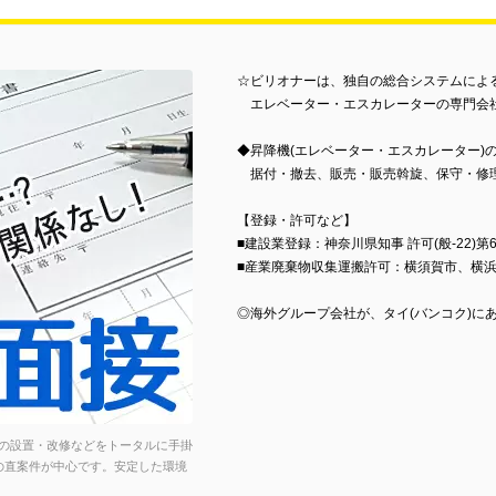
☆ビリオナーは、独自の総合システムによ
エレベーター・エスカレーターの専門会
◆昇降機(エレベーター・エスカレーター)
据付・撤去、販売・販売斡旋、保守・修
【登録・許可など】
■建設業登録：神奈川県知事 許可(般-22)第6
■産業廃棄物収集運搬許可：横須賀市、横
◎海外グループ会社が、タイ(バンコク)に
の設置・改修などをトータルに手掛
の直案件が中心です。安定した環境