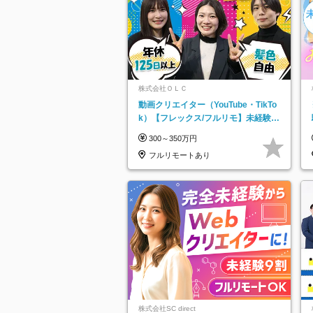
株式会社ＯＬＣ
動画クリエイター（YouTube・TikTo
k）【フレックス/フルリモ】未経験O
K｜Web研修1年間｜副業OK
300～350万円
フルリモートあり
株式会社SC direct