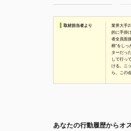
取材担当者より
業界大手
的に手掛
者全員面
柄”をし
ターだっ
して行っ
ける。ニ
ら、この
あなたの行動履歴からオ