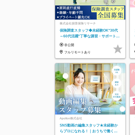
株式会社損害保険リサーチ
保険調査スタッフ◆未経験OK*30代
～60代活躍*丁寧な講習・サポートあ
り*原則直行直帰／全国募集・業務委
非公開
託
フルリモートあり
Apollon株式会社
SNS動画の編集スタッフ★未経験か
らプロになれる！｜おうちで働くフ