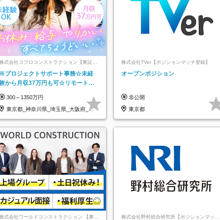
株式会社コプロコンストラクション【東証プ
株式会社TVer【ポジションマッチ登録】
ライム上場コプロ・ホールディングス子会
※プロジェクトサポート事務☆未経
オープンポジション
社】
験から月収37万円も可☆リモート研
修あり☆土日祝休☆20代～30代活躍/
300～1350万円
非公開
b
東京都_神奈川県_埼玉県_大阪府_愛
東京都
知県…
株式会社ワールドコンストラクション 【東証
株式会社野村総合研究所【ポジションマッチ