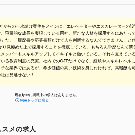
2社からの一次請け案件をメインに、エレベーターやエスカレーターの設
け、飛躍的な成長を実現している同社。新たな人材を採用するにあたっ
接」だ。「履歴書や応募書類だけで人を判断するなんてできません」と代
っかり見極めた上で採用することを徹底している。もちろん学歴なんて関
たメンバーもスキルアップしてイキイキと働いている。それを支えてい
ている教育制度の充実。社内でのOJTだけでなく、経験やスキルレベル
ッチな業界ではあるが、希少価値の高い技術を身に付ければ、高報酬も
会社は見逃せない！
現在typeに掲載中の求人はありません。
typeトップに戻る
ススメの求人