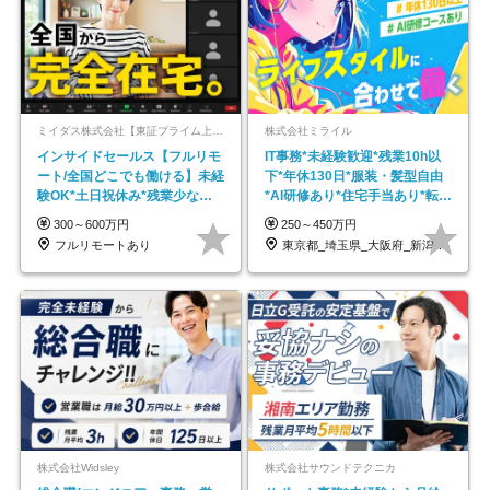
ミイダス株式会社【東証プライム上場パーソルグループ】
株式会社ミライル
インサイドセールス【フルリモ
IT事務*未経験歓迎*残業10h以
ート/全国どこでも働ける】未経
下*年休130日*服装・髪型自由
験OK*土日祝休み*残業少なめ*
*AI研修あり*住宅手当あり*転勤
在宅勤務手当あり
なし
300～600万円
250～450万円
フルリモートあり
東京都_埼玉県_大阪府_新潟県_福岡県
株式会社Widsley
株式会社サウンドテクニカ