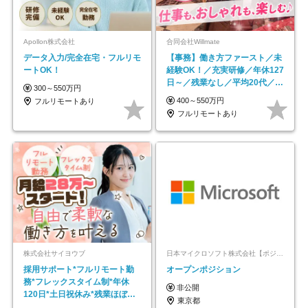
Apollon株式会社
合同会社Willmate
データ入力/完全在宅・フルリモ
【事務】働き方ファースト／未
ートOK！
経験OK！／充実研修／年休127
日～／残業なし／平均20代／リ
300～550万円
モートOK
400～550万円
フルリモートあり
フルリモートあり
株式会社サイヨウブ
日本マイクロソフト株式会社【ポジションマッチ登録】
採用サポート*フルリモート勤
オープンポジション
務*フレックスタイム制*年休
非公開
120日*土日祝休み*残業ほぼな
東京都
し*育児中社員8割以上