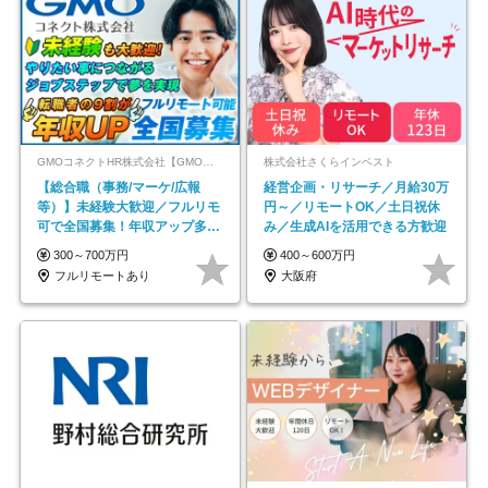
GMOコネクトHR株式会社【GMOインターネットグループ】
株式会社さくらインベスト
【総合職（事務/マーケ/広報
経営企画・リサーチ／月給30万
等）】未経験大歓迎／フルリモ
円～／リモートOK／土日祝休
可で全国募集！年収アップ多数
み／生成AIを活用できる方歓迎
★年休最大130日★
300～700万円
400～600万円
フルリモートあり
大阪府