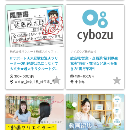
株式会社リクルートR&Dスタッフィング【リクルートグループ】
サイボウズ株式会社
ITサポート★未経験歓迎★フリ
総合職/営業・企画系*福利厚生
ーターOK!経歴は気にしなくて
充実*時短・在宅など選べる働
大丈夫★超大手リクルートグル
き方*賞与年2回
ープの正社員/sg
300～600万円
450～850万円
東京都_神奈川県_埼玉県_千葉県_大阪府…
東京都