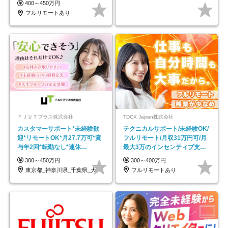
400～450万円
フルリモートあり
ＦＪＵＴプラス株式会社
TDCX Japan株式会社
カスタマーサポート*未経験歓
テクニカルサポート/未経験OK/
迎*リモートOK*月27.7万可*賞
フルリモート/月収31万円可/月
与年2回*転勤なし*連休
最大3万のインセンティブ支給/
OK/ZE010232
平均年齢33歳
300～450万円
300～400万円
東京都_神奈川県_千葉県_大阪府_愛知県…
フルリモートあり