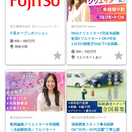
富士通株式会社【ポジションマッチ登録】
株式会社SC direct
IT系オープンポジション
Webクリエイター#完全未経験
歓迎#フルリモートOK#年休
400～900万円
130日#残業月5h以下#全国募集
神奈川県
#最大1年の研修
300～700万円
フルリモートあり
株式会社viralinks
株式会社損害保険リサーチ
動画編集クリエイター※初掲載
保険調査スタッフ◆未経験
｜未経験歓迎／フルリモート
OK*30代～60代活躍*丁寧な講