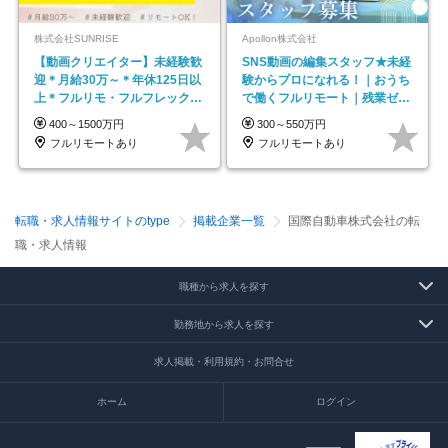
株式会社SUNRISE
Apollon株式会社
【動画クリエイター】未経験歓
SNS動画の編集スタッフ★未経
迎＊月給30万～＊年休125日以
験からプロになれる！｜おうち
上＊フルリモ・フルフレックス
で働くフルリモート｜残業ゼロ
◆10名の採用が決定◆
で18時退勤◎
400～1500万円
300～550万円
フルリモートあり
フルリモートあり
転職・求人情報サイトのtype
掲載企業一覧
国際自動車株式会社の転
職・求人情報
職種から求人を探す
勤務地から求人を探す
求人掲載・利用規約・お問合せ
ホーム
ログイン