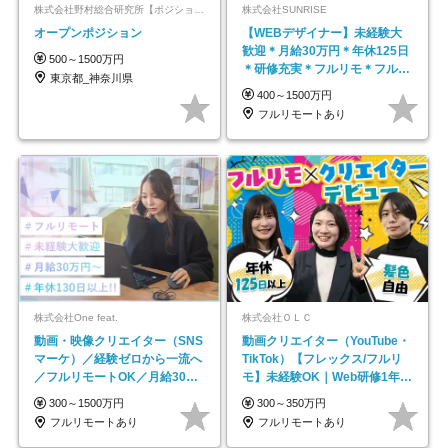
株式会社野村総合研究所【ポジションマッチ登録】
株式会社SUNRISE
オープンポジション
【WEBデザイナー】未経験大
歓迎＊月給30万円＊年休125日
500～1500万円
＊研修充実＊フルリモ＊フルフ
東京都_神奈川県
レックス＊
400～1500万円
フルリモートあり
株式会社One feat.
株式会社ＯＬＣ
動画・映像クリエイター（SNS
動画クリエイター（YouTube・
マーケ）／経験ゼロから一流へ
TikTok）【フレックス/フルリ
／フルリモートOK／月給30万
モ】未経験OK｜Web研修1年間
円～／年休130日以上
｜副業OK
300～1500万円
300～350万円
フルリモートあり
フルリモートあり