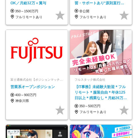
OK／月給32万＋賞与
習・サポートあり*原則直行直
帰／全国募集・業務委託
350～1500万円
非公開
フルリモートあり
フルリモートあり
富士通株式会社【ポジションマッチ登録】
フルスタック株式会社
営業系オープンポジション
【IT事務】未経験大歓迎＊フル
リモート＊服装自由＊年休125
400～900万円
日以上＊残業なし＊月給26万円
神奈川県
以上
350～500万円
フルリモートあり