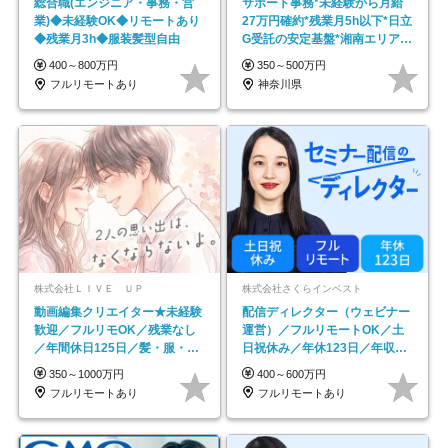
総合職(エンジニア・事務・営
サポート事務*未経験から月給
業)◆未経験OK◆リモートあり
27万円確約*残業月5h以下*日立
◆残業月3h◆服装髪型自由
G受託の安定基盤*湘南エリア勤
務
400～800万円
350～500万円
フルリモートあり
神奈川県
株式会社ＬＩＶＥ ＵＰ
株式会社さくらインベスト
動画編集クリエイター★未経験
配信ディレクター（ウェビナー
歓迎／フルリモOK／残業なし
運営）／フルリモートOK／土
／年間休日125日／髪・服・ネ
日祝休み／年休123日／年収
イル自由／研修充実で安心
600万円可
350～1000万円
400～600万円
フルリモートあり
フルリモートあり