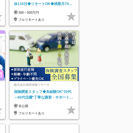
休134日◆リモートOK◆残業月7h以
下◆賞与年3回◆5年目まで必ず昇給
300～500万円
フルリモートあり
株式会社損害保険リサーチ
保険調査スタッフ◆未経験OK*30代
～60代活躍*丁寧な講習・サポートあ
り*原則直行直帰／全国募集・業務委
非公開
託
フルリモートあり