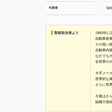
代表者
保
取材担当者より
1960年
自動車産業
その高い
自動車内
なかでも
全世界の
大手メー
世界的な
さらに世
今後はさ
組織力強