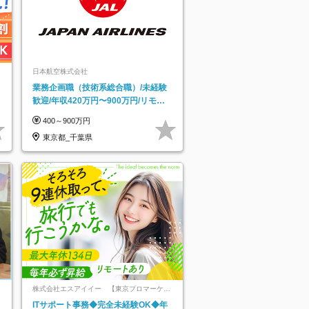
日本航空株式会社
業務企画職（技術系総合職）/未経験
歓迎/年収420万円〜900万円/リモー
トフレックス可
400～900万円
東京都_千葉県
株式会社エスアイイー 【東京プロマーケッ
ト上場】
ITサポート事務◆完全未経験OK◆年