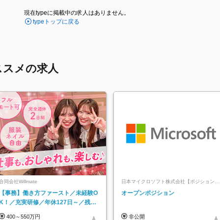
現在typeに掲載中の求人はありません。
typeトップに戻る
ススメの求人
合同会社Willmate
日本マイクロソフト株式会社【ポジションマ
ッチ登録】
【事務】働き方ファースト／未経験O
オープンポジション
K！／充実研修／年休127日～／残業
なし／平均20代／リモートOK
400～550万円
非公開