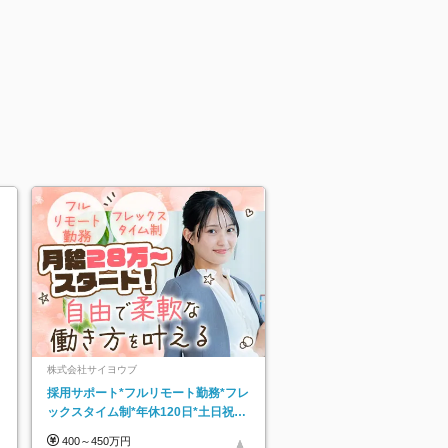
株式会社サイヨウブ
採用サポート*フルリモート勤務*フレ
ックスタイム制*年休120日*土日祝休
み*残業ほぼなし*育児中社員8割以上
400～450万円