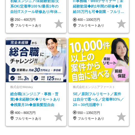
初級エンジニア/未経験歓迎/文
IT事務職・Webデザイナー｜未
系OK/定着率100％/最長1年の
経験歓迎◆約1年間の研修◆月
自社ITスクール研修あり/年休
給35万円も可◆副業・フルリモ
130日
ート可◆年休126日
250～400万円
400～1000万円
フルリモートあり
フルリモートあり
株式会社Widsley
株式会社エンジニアファースト
総合職(エンジニア・事務・営
SE／原則フルリモート／案件
業)◆未経験OK◆リモートあり
は自分で選べる／定着率93%／
◆残業月3h◆服装髪型自由
20～30代活躍中！
400～800万円
550～1350万円
フルリモートあり
フルリモートあり