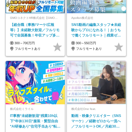
GMOコネクトHR株式会社【GMOインターネットグループ】
Apollon株式会社
【総合職（事務/マーケ/広報
SNS動画の編集スタッフ★未経
等）】未経験大歓迎／フルリモ
験からプロになれる！｜おうち
可で全国募集！年収アップ多数
で働くフルリモート｜残業ゼロ
★年休最大130日★
で18時退勤◎
300～700万円
300～550万円
フルリモートあり
フルリモートあり
株式会社ミライル
株式会社One feat.
IT事務*未経験歓迎*残業10h以
動画・映像クリエイター（SNS
下*年休130日*服装・髪型自由
マーケ）／経験ゼロから一流へ
*AI研修あり*住宅手当あり*転勤
／フルリモートOK／月給30万
なし
円～／年休130日以上