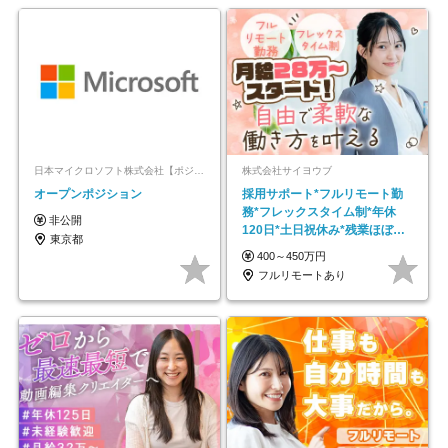
日本マイクロソフト株式会社【ポジションマッチ登録】
株式会社サイヨウブ
オープンポジション
採用サポート*フルリモート勤
務*フレックスタイム制*年休
非公開
120日*土日祝休み*残業ほぼな
東京都
し*育児中社員8割以上
400～450万円
フルリモートあり