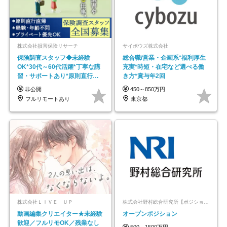
株式会社損害保険リサーチ
サイボウズ株式会社
保険調査スタッフ◆未経験
総合職/営業・企画系*福利厚生
OK*30代～60代活躍*丁寧な講
充実*時短・在宅など選べる働
習・サポートあり*原則直行直
き方*賞与年2回
帰／全国募集・業務委託
非公開
450～850万円
フルリモートあり
東京都
株式会社ＬＩＶＥ ＵＰ
株式会社野村総合研究所【ポジションマッチ登録】
動画編集クリエイター★未経験
オープンポジション
歓迎／フルリモOK／残業なし