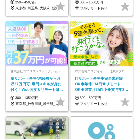
250～450万円
300～1500万円
東京都_埼玉県_大阪府_新潟県_福岡県
フルリモートあり
株式会社コプロコンストラクション【東証プライム上場コプロ・ホールディングス子会社】
株式会社エスアイイー 【東京プロマーケット上場】
※サポート事務*未経験から月
ITサポート事務◆完全未経験
収37万円可♪専門スキルが身に
OK◆年休134日◆リモート
付く！Web面接＆リモート研修
OK◆残業月7h以下◆賞与年3回
も充実♪/a
◆5年目まで必ず昇給
300～1350万円
300～500万円
東京都_神奈川県_埼玉県_大阪府_愛知県…
フルリモートあり