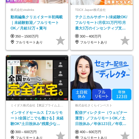
株式会社viralinks
TDCX Japan株式会社
動画編集クリエイター※初掲載
テクニカルサポート/未経験OK/
｜未経験歓迎／フルリモート
フルリモート/月収31万円可/月
OK／月給32万＋賞与
最大3万のインセンティブ支給/
平均年齢33歳
350～1500万円
300～400万円
フルリモートあり
フルリモートあり
ミイダス株式会社【東証プライム上場パーソルグループ】
株式会社さくらインベスト
インサイドセールス【フルリモ
配信ディレクター（ウェビナー
ート/全国どこでも働ける】未経
運営）／フルリモートOK／土
験OK*土日祝休み*残業少なめ*
日祝休み／年休123日／年収
在宅勤務手当あり
600万円可
300～600万円
400～600万円
フルリモートあり
フルリモートあり