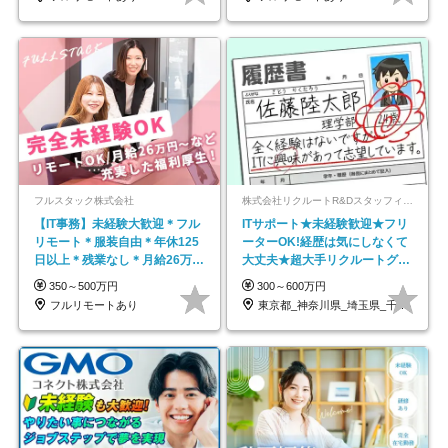
フルスタック株式会社
株式会社リクルートR&Dスタッフィング【リクルートグループ】
【IT事務】未経験大歓迎＊フル
ITサポート★未経験歓迎★フリ
リモート＊服装自由＊年休125
ーターOK!経歴は気にしなくて
日以上＊残業なし＊月給26万円
大丈夫★超大手リクルートグル
以上
ープの正社員/sg
350～500万円
300～600万円
フルリモートあり
東京都_神奈川県_埼玉県_千葉県_大阪府…