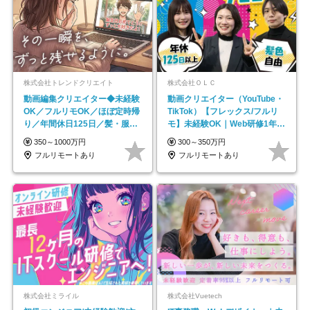
株式会社トレンドクリエイト
株式会社ＯＬＣ
動画編集クリエイター◆未経験
動画クリエイター（YouTube・
OK／フルリモOK／ほぼ定時帰
TikTok）【フレックス/フルリ
り／年間休日125日／髪・服・
モ】未経験OK｜Web研修1年間
ネイル自由／副業OK
｜副業OK
350～1000万円
300～350万円
フルリモートあり
フルリモートあり
株式会社ミライル
株式会社Vuetech