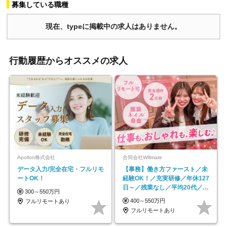
募集している職種
現在、typeに掲載中の求人はありません。
行動履歴からオススメの求人
Apollon株式会社
合同会社Willmate
データ入力/完全在宅・フルリモ
【事務】働き方ファースト／未
ートOK！
経験OK！／充実研修／年休127
日～／残業なし／平均20代／リ
300～550万円
モートOK
400～550万円
フルリモートあり
フルリモートあり