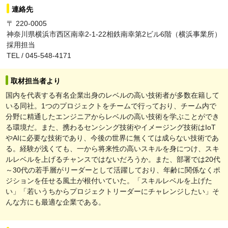
連絡先
〒 220-0005
神奈川県横浜市西区南幸2-1-22相鉄南幸第2ビル6階（横浜事業所）
採用担当
TEL / 045-548-4171
取材担当者より
国内を代表する有名企業出身のレベルの高い技術者が多数在籍して
いる同社。1つのプロジェクトをチームで行っており、チーム内で
分野に精通したエンジニアからレベルの高い技術を学ぶことができ
る環境だ。また、携わるセンシング技術やイメージング技術はIoT
やAIに必要な技術であり、今後の世界に無くては成らない技術であ
る。経験が浅くても、一から将来性の高いスキルを身につけ、スキ
ルレベルを上げるチャンスではないだろうか。また、部署では20代
～30代の若手層がリーダーとして活躍しており、年齢に関係なくポ
ジションを任せる風土が根付いていた。「スキルレベルを上げた
い」「若いうちからプロジェクトリーダーにチャレンジしたい」そ
んな方にも最適な企業である。