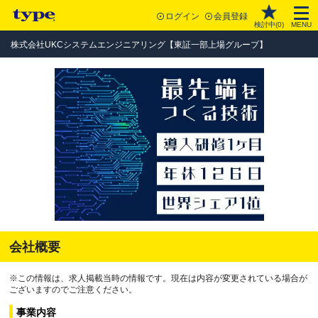
ログイン
会員登録
検討中(
0
)
MENU
株式会社UKCシステムエンジニアリング【東証一部上場グループ】
会社概要
※この情報は、求人掲載当時の情報です。現在は内容が変更されている場合が
ございますのでご注意ください。
事業内容