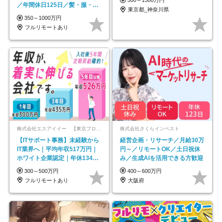
500～1500万円
／年間休日125日／髪・服・ネ
東京都_神奈川県
イル自由／研修充実で安心
350～1000万円
フルリモートあり
株式会社エスアイイー 【東京プロマーケット上場】
株式会社さくらインベスト
【ITサポート事務】未経験から
経営企画・リサーチ／月給30万
IT業界へ｜平均年収517万円｜
円～／リモートOK／土日祝休
ホワイト企業認定｜年休134日
み／生成AIを活用できる方歓迎
｜リモートOK
300～500万円
400～600万円
フルリモートあり
大阪府