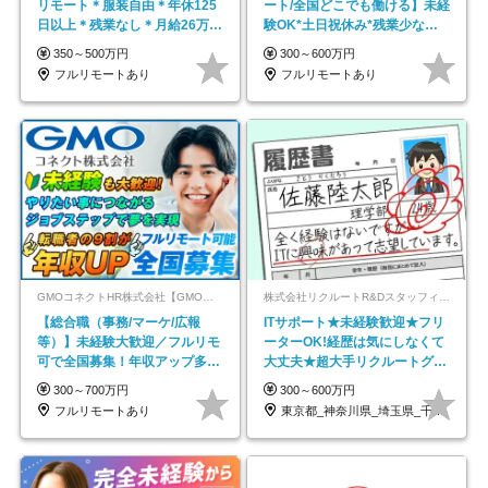
リモート＊服装自由＊年休125
ート/全国どこでも働ける】未経
日以上＊残業なし＊月給26万円
験OK*土日祝休み*残業少なめ*
以上
在宅勤務手当あり
350～500万円
300～600万円
フルリモートあり
フルリモートあり
GMOコネクトHR株式会社【GMOインターネットグループ】
株式会社リクルートR&Dスタッフィング【リクルートグループ】
【総合職（事務/マーケ/広報
ITサポート★未経験歓迎★フリ
等）】未経験大歓迎／フルリモ
ーターOK!経歴は気にしなくて
可で全国募集！年収アップ多数
大丈夫★超大手リクルートグル
★年休最大130日★
ープの正社員/sg
300～700万円
300～600万円
フルリモートあり
東京都_神奈川県_埼玉県_千葉県_大阪府…