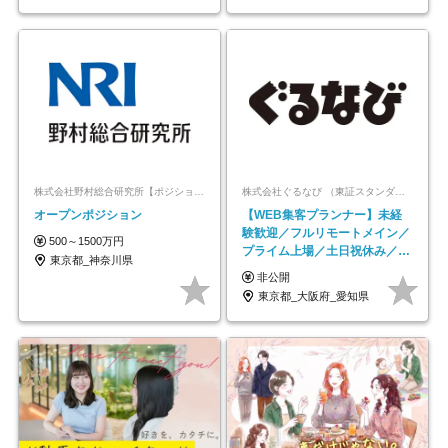
株式会社野村総合研究所【ポジションマッチ登録】
株式会社ぐるなび （東証スタンダード上場）
オープンポジション
【WEB集客プランナー】未経
験歓迎／フルリモートメイン／
500～1500万円
プライム上場／土日祝休み／東
東京都_神奈川県
京・大阪・名古屋
非公開
東京都_大阪府_愛知県