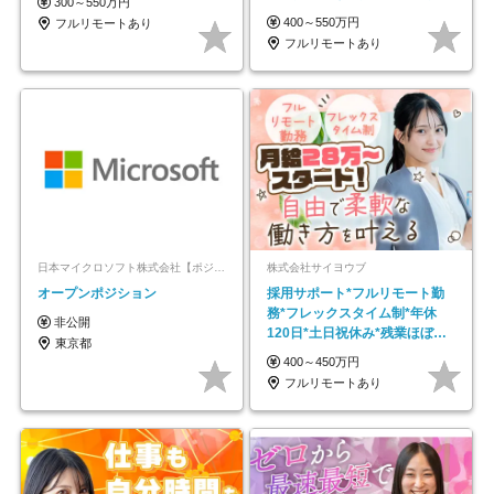
300～550万円
モートOK
400～550万円
フルリモートあり
フルリモートあり
日本マイクロソフト株式会社【ポジションマッチ登録】
株式会社サイヨウブ
オープンポジション
採用サポート*フルリモート勤
務*フレックスタイム制*年休
非公開
120日*土日祝休み*残業ほぼな
東京都
し*育児中社員8割以上
400～450万円
フルリモートあり