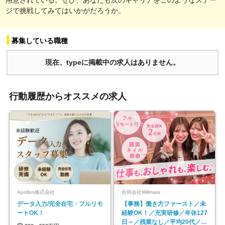
ジで挑戦してみてはいかがだろうか。
募集している職種
現在、typeに掲載中の求人はありません。
行動履歴からオススメの求人
Apollon株式会社
合同会社Willmate
データ入力/完全在宅・フルリモ
【事務】働き方ファースト／未
ートOK！
経験OK！／充実研修／年休127
日～／残業なし／平均20代／リ