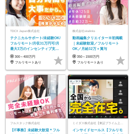
TDCX Japan株式会社
株式会社viralinks
テクニカルサポート/未経験OK/
動画編集クリエイター※初掲載
フルリモート/月収31万円可/月
｜未経験歓迎／フルリモート
最大3万のインセンティブ支給/
OK／月給32万＋賞与
平均年齢33歳
300～400万円
350～1500万円
フルリモートあり
フルリモートあり
フルスタック株式会社
ミイダス株式会社【東証プライム上場パーソルグループ】
【IT事務】未経験大歓迎＊フル
インサイドセールス【フルリモ