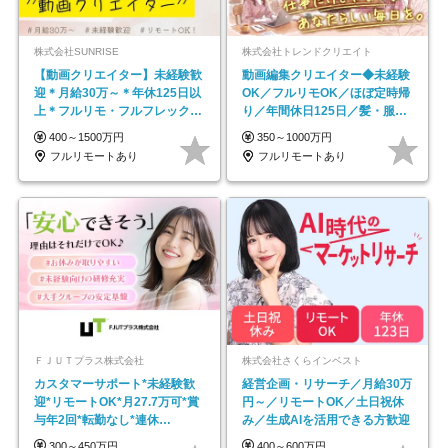
株式会社SUNRISE
株式会社トレンドクリエイト
【動画クリエイター】未経験歓
動画編集クリエイター◆未経験
迎＊月給30万～＊年休125日以
OK／フルリモOK／ほぼ定時帰
上＊フルリモ・フルフレックス
り／年間休日125日／髪・服・
◆10名の採用が決定◆
ネイル自由／副業OK
400～1500万円
350～1000万円
フルリモートあり
フルリモートあり
ＦＪＵＴプラス株式会社
株式会社さくらインベスト
カスタマーサポート*未経験歓
経営企画・リサーチ／月給30万
迎*リモートOK*月27.7万可*賞
円～／リモートOK／土日祝休
与年2回*転勤なし*連休
み／生成AIを活用できる方歓迎
OK/ZE010232
300～450万円
400～600万円