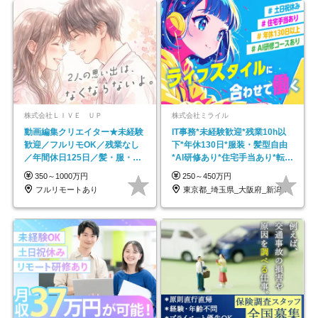
株式会社ＬＩＶＥ ＵＰ
株式会社ミライル
動画編集クリエイター★未経験
IT事務*未経験歓迎*残業10h以
歓迎／フルリモOK／残業なし
下*年休130日*服装・髪型自由
／年間休日125日／髪・服・ネ
*AI研修あり*住宅手当あり*転勤
イル自由／研修充実で安心
なし
350～1000万円
250～450万円
フルリモートあり
東京都_埼玉県_大阪府_新潟県_福岡県