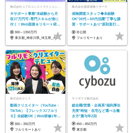
株式会社コプロコンストラクション【東証プライム上場コプロ・ホールディングス子会社】
株式会社損害保険リサーチ
※サポート事務*未経験から月
保険調査スタッフ◆未経験
収37万円可♪専門スキルが身に
OK*30代～60代活躍*丁寧な講
付く！Web面接＆リモート研修
習・サポートあり*原則直行直
も充実♪/a
帰／全国募集・業務委託
300～1350万円
非公開
東京都_神奈川県_埼玉県_大阪府_愛知県…
フルリモートあり
株式会社ＯＬＣ
サイボウズ株式会社
動画クリエイター（YouTube・
総合職/営業・企画系*福利厚生
TikTok）【フレックス/フルリ
充実*時短・在宅など選べる働
モ】未経験OK｜Web研修1年間
き方*賞与年2回
｜副業OK
300～350万円
450～850万円
フルリモートあり
東京都