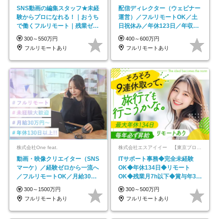
SNS動画の編集スタッフ★未経
配信ディレクター（ウェビナー
験からプロになれる！｜おうち
運営）／フルリモートOK／土
で働くフルリモート｜残業ゼロ
日祝休み／年休123日／年収
で18時退勤◎
600万円可
300～550万円
400～600万円
フルリモートあり
フルリモートあり
株式会社One feat.
株式会社エスアイイー 【東京プロマーケット上場】
動画・映像クリエイター（SNS
ITサポート事務◆完全未経験
マーケ）／経験ゼロから一流へ
OK◆年休134日◆リモート
／フルリモートOK／月給30万
OK◆残業月7h以下◆賞与年3回
円～／年休130日以上
◆5年目まで必ず昇給
300～1500万円
300～500万円
フルリモートあり
フルリモートあり