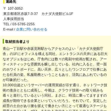
連絡先
〒 107-0052
東京都港区赤坂7-3-37 カナダ大使館ビル1F
人事採用担当
TEL / 03-5785-2255
E-mail /
企業に問い合わせる
取材担当者より
青山一丁目駅や赤坂見附駅からアクセスのよい「カナダ大使館庁
舎」の1Fにオフィスを構える同社。エントランスの天井にある巨大
なオブジェをはじめ、庁舎内には数々の彫刻や絵画が配され、アー
ティスティックな雰囲気を醸し出している。社内に入ると、壁一面
のホワイトボードに、高い天井、広々としたワンフロアで仕事にあ
たる社員の姿。私服勤務ということもあり、活気にあふれているの
が印象的だった。
10,000台超というサーバーの運用実績が示す通り、ネットワーク技
術の進歩とともに成長し、今後は、クラウド技術への取り組みも
着々と進行しているという同社。まさに、時流に乗ってますますの
成長が期待できる企業といっていいだろう。それでいて、安定した
経営の土台があり腰を据えて働きたい方にとって最適なステージも
用意されている。ぜひ、あなたも次のキャリアをこのようなステー