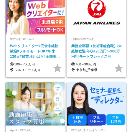
株式会社SC direct
日本航空株式会社
Webクリエイター#完全未経験
業務企画職（技術系総合職）/未
歓迎#フルリモートOK#年休
経験歓迎/年収420万円〜900万
130日#残業月5h以下#全国募集
円/リモートフレックス可
#最大1年の研修
300～700万円
400～900万円
フルリモートあり
東京都_千葉県
Apollon株式会社
株式会社さくらインベスト