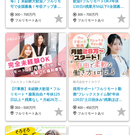
等）】未経験大歓迎／フルリモ
歓迎#フルリモートOK#年休
可で全国募集！年収アップ多数
130日#残業月5h以下#全国募集
★年休最大130日★
#最大1年の研修
300～700万円
300～700万円
フルリモートあり
フルリモートあり
フルスタック株式会社
株式会社サイヨウブ
【IT事務】未経験大歓迎＊フル
採用サポート*フルリモート勤
リモート＊服装自由＊年休125
務*フレックスタイム制*年休
日以上＊残業なし＊月給26万円
120日*土日祝休み*残業ほぼな
以上
し*育児中社員8割以上
350～500万円
400～450万円
フルリモートあり
フルリモートあり