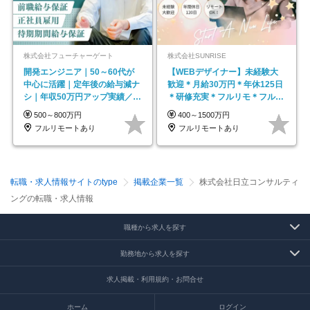
株式会社フューチャーゲート
株式会社SUNRISE
開発エンジニア｜50～60代が
【WEBデザイナー】未経験大
中心に活躍｜定年後の給与減ナ
歓迎＊月給30万円＊年休125日
シ｜年収50万円アップ実績／昇
＊研修充実＊フルリモ＊フルフ
給率92％（直近3年）
レックス＊
500～800万円
400～1500万円
フルリモートあり
フルリモートあり
転職・求人情報サイトのtype
掲載企業一覧
株式会社日立コンサルティ
ングの転職・求人情報
職種から求人を探す
勤務地から求人を探す
求人掲載・利用規約・お問合せ
ホーム
ログイン