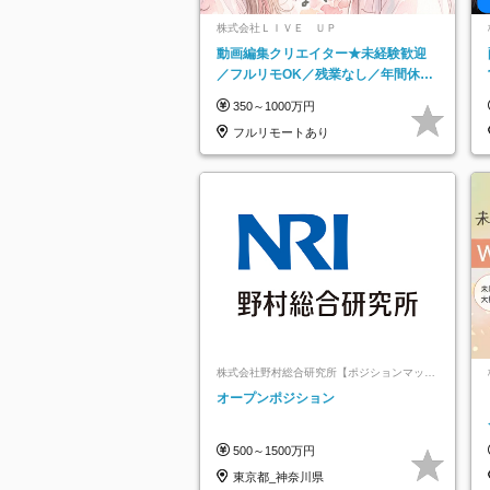
株式会社ＬＩＶＥ ＵＰ
動画編集クリエイター★未経験歓迎
／フルリモOK／残業なし／年間休日
125日／髪・服・ネイル自由／研修充
350～1000万円
実で安心
フルリモートあり
株式会社野村総合研究所【ポジションマッチ
登録】
オープンポジション
500～1500万円
東京都_神奈川県