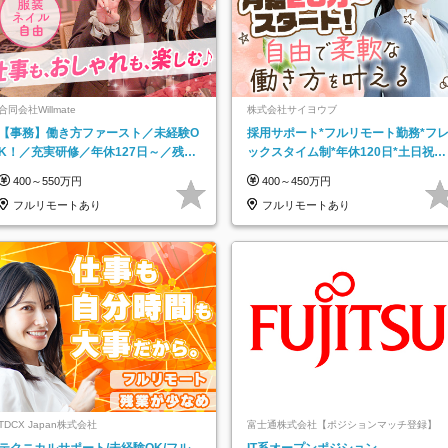
合同会社Willmate
株式会社サイヨウブ
【事務】働き方ファースト／未経験O
採用サポート*フルリモート勤務*フ
K！／充実研修／年休127日～／残業
ックスタイム制*年休120日*土日祝休
なし／平均20代／リモートOK
み*残業ほぼなし*育児中社員8割以上
400～550万円
400～450万円
フルリモートあり
フルリモートあり
TDCX Japan株式会社
富士通株式会社【ポジションマッチ登録】
テクニカルサポート/未経験OK/フル
IT系オープンポジション