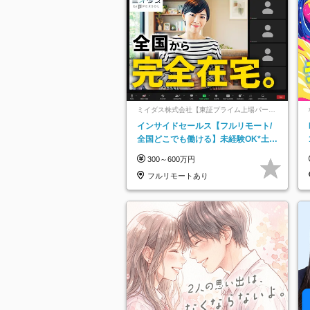
ミイダス株式会社【東証プライム上場パーソ
ルグループ】
インサイドセールス【フルリモート/
全国どこでも働ける】未経験OK*土日
祝休み*残業少なめ*在宅勤務手当あり
300～600万円
フルリモートあり