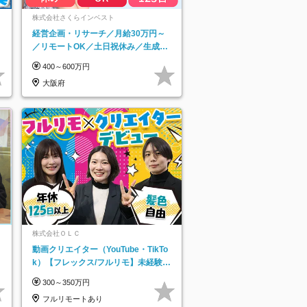
ネ
株式会社さくらインベスト
経営企画・リサーチ／月給30万円～
／リモートOK／土日祝休み／生成AI
を活用できる方歓迎
400～600万円
大阪府
株式会社ＯＬＣ
動画クリエイター（YouTube・TikTo
k）【フレックス/フルリモ】未経験O
K｜Web研修1年間｜副業OK
300～350万円
フルリモートあり