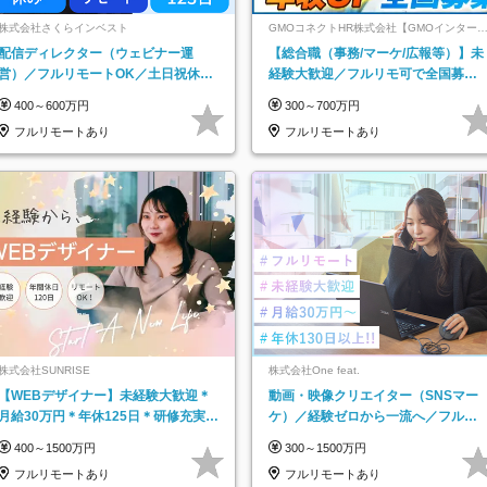
株式会社さくらインベスト
GMOコネクトHR株式会社【GMOインター
ットグループ】
配信ディレクター（ウェビナー運
【総合職（事務/マーケ/広報等）】未
営）／フルリモートOK／土日祝休み
経験大歓迎／フルリモ可で全国募
／年休123日／年収600万円可
集！年収アップ多数★年休最大130日
400～600万円
300～700万円
★
フルリモートあり
フルリモートあり
株式会社SUNRISE
株式会社One feat.
【WEBデザイナー】未経験大歓迎＊
動画・映像クリエイター（SNSマー
月給30万円＊年休125日＊研修充実＊
ケ）／経験ゼロから一流へ／フルリ
フルリモ＊フルフレックス＊
モートOK／月給30万円～／年休130
400～1500万円
300～1500万円
日以上
フルリモートあり
フルリモートあり