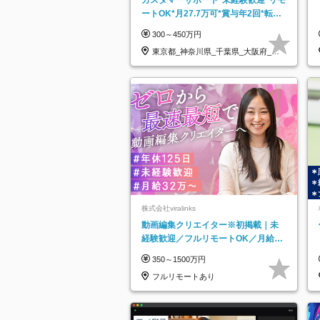
ートOK*月27.7万可*賞与年2回*転勤
なし*連休OK/ZE010232
300～450万円
東京都_神奈川県_千葉県_大阪府_愛
知県…
株式会社viralinks
動画編集クリエイター※初掲載｜未
経験歓迎／フルリモートOK／月給32
万＋賞与
350～1500万円
フルリモートあり