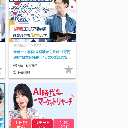
株式会社サウンドテクニカ
サポート事務*未経験から月給27万円
確約*残業月5h以下*日立G受託の安定
基盤*湘南エリア勤務
350～500万円
神奈川県