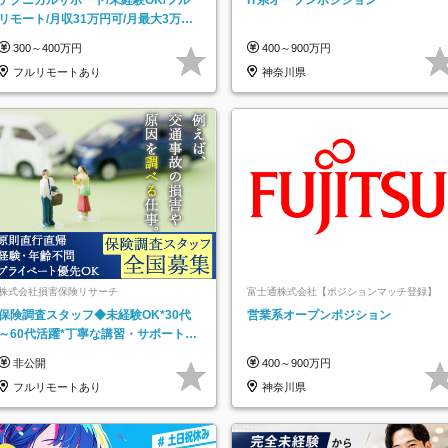
リモート/月収31万円可/月最大3万の
インセンティブ支給/平均年齢33歳
300～400万円
400～900万円
フルリモートあり
神奈川県
株式会社損害保険リサーチ
富士通株式会社【ポジションマッチ登録】
保険調査スタッフ◆未経験OK*30代
営業系オープンポジション
～60代活躍*丁寧な講習・サポートあ
り*原則直行直帰／全国募集・業務委
非公開
400～900万円
託
フルリモートあり
神奈川県