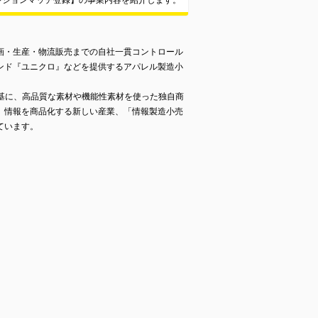
ジションマッチ登録】の事業内容を紹介します。
画・生産・物流販売までの自社一貫コントロール
ンド『ユニクロ』などを提供するアパレル製造小
トを基に、高品質な素材や機能性素材を使った独自商
。情報を商品化する新しい産業、「情報製造小売
ています。