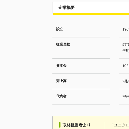
企業概要
設立
19
従業員数
5万
平均
資本金
10
売上高
2兆
代表者
柳井
取材担当者より
「ユニク