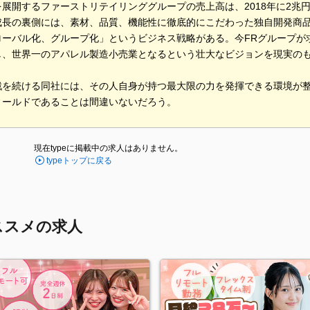
展開するファーストリテイリンググループの売上高は、2018年に2兆
成長の裏側には、素材、品質、機能性に徹底的にこだわった独自開発商
ローバル化、グループ化」というビジネス戦略がある。今FRグループが
し、世界一のアパレル製造小売業となるという壮大なビジョンを現実の
戦を続ける同社には、その人自身が持つ最大限の力を発揮できる環境が
ィールドであることは間違いないだろう。
現在typeに掲載中の求人はありません。
typeトップに戻る
ススメの求人