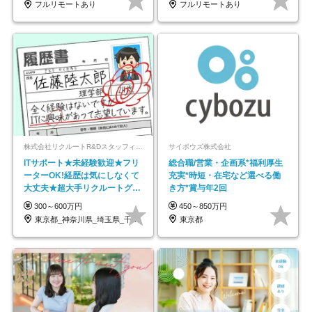
フルリモートあり
フルリモートあり
株式会社リクルートR&Dスタッフィング【リクルートグループ】
サイボウズ株式会社
ITサポート★未経験歓迎★フリ
総合職/営業・企画系*福利厚生
ーターOK!経歴は気にしなくて
充実*時短・在宅など選べる働
大丈夫★超大手リクルートグル
き方*賞与年2回
ープの正社員/sg
300～600万円
450～850万円
東京都_神奈川県_埼玉県_千葉県_大阪府…
東京都