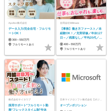
Apollon株式会社
合同会社Willmate
データ入力/完全在宅・フルリモ
【事務】働き方ファースト／未
ートOK！
経験OK！／充実研修／年休127
日～／残業なし／平均20代／リ
300～550万円
モートOK
400～550万円
フルリモートあり
フルリモートあり
株式会社サイヨウブ
日本マイクロソフト株式会社【ポジションマッチ登録】
採用サポート*フルリモート勤
オープンポジション
務*フレックスタイム制*年休