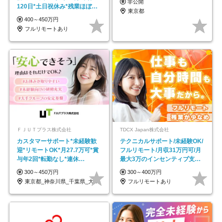
非公開
120日*土日祝休み*残業ほぼな
東京都
し*育児中社員8割以上
400～450万円
フルリモートあり
ＦＪＵＴプラス株式会社
TDCX Japan株式会社
カスタマーサポート*未経験歓
テクニカルサポート/未経験OK/
迎*リモートOK*月27.7万可*賞
フルリモート/月収31万円可/月
与年2回*転勤なし*連休
最大3万のインセンティブ支給/
OK/ZE010232
平均年齢33歳
300～450万円
300～400万円
東京都_神奈川県_千葉県_大阪府_愛知県…
フルリモートあり