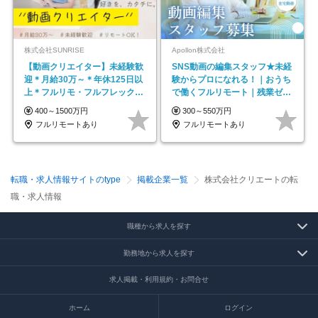
株式会社SUNRISE
Apollon株式会社
【動画クリエイター】未経験歓
SNS動画の編集スタッフ★未経
迎＊月給30万～＊年休125日以
験からプロになれる！｜おうち
上＊フルリモ・フルフレックス
で働くフルリモート｜残業ゼロ
◆10名の採用が決定◆
で18時退勤◎
400～1500万円
300～550万円
フルリモートあり
フルリモートあり
転職・求人情報サイトのtype
掲載企業一覧
株式会社クリエートの転
職・求人情報
職種から求人を探す
勤務地から求人を探す
求人掲載・利用規約・お問合せ
ホーム
ログイン