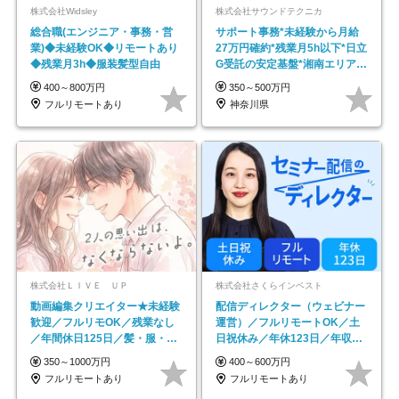
株式会社Widsley
株式会社サウンドテクニカ
総合職(エンジニア・事務・営
サポート事務*未経験から月給
業)◆未経験OK◆リモートあり
27万円確約*残業月5h以下*日立
◆残業月3h◆服装髪型自由
G受託の安定基盤*湘南エリア勤
務
400～800万円
350～500万円
フルリモートあり
神奈川県
株式会社ＬＩＶＥ ＵＰ
株式会社さくらインベスト
動画編集クリエイター★未経験
配信ディレクター（ウェビナー
歓迎／フルリモOK／残業なし
運営）／フルリモートOK／土
／年間休日125日／髪・服・ネ
日祝休み／年休123日／年収
イル自由／研修充実で安心
600万円可
350～1000万円
400～600万円
フルリモートあり
フルリモートあり