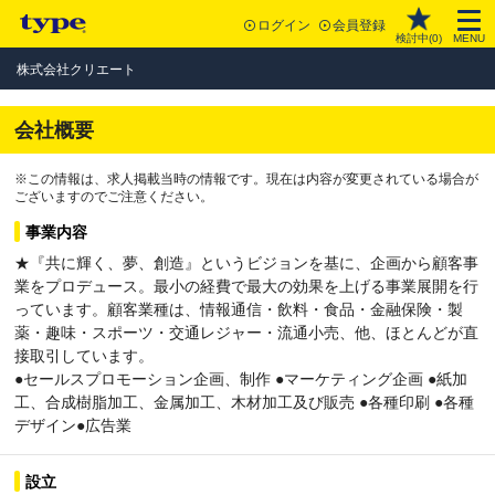
ログイン
会員登録
検討中(
0
)
MENU
株式会社クリエート
会社概要
※この情報は、求人掲載当時の情報です。現在は内容が変更されている場合が
ございますのでご注意ください。
事業内容
★『共に輝く、夢、創造』というビジョンを基に、企画から顧客事
業をプロデュース。最小の経費で最大の効果を上げる事業展開を行
っています。顧客業種は、情報通信・飲料・食品・金融保険・製
薬・趣味・スポーツ・交通レジャー・流通小売、他、ほとんどが直
接取引しています。
●セールスプロモーション企画、制作 ●マーケティング企画 ●紙加
工、合成樹脂加工、金属加工、木材加工及び販売 ●各種印刷 ●各種
デザイン●広告業
設立