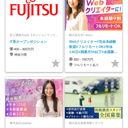
富士通株式会社【ポジションマッチ登録】
株式会社SC direct
IT系オープンポジション
Webクリエイター#完全未経験
歓迎#フルリモートOK#年休
400～900万円
130日#残業月5h以下#全国募集
神奈川県
#最大1年の研修
300～700万円
フルリモートあり
株式会社viralinks
株式会社損害保険リサーチ