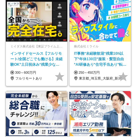
ミイダス株式会社【東証プライム上場パーソルグループ】
株式会社ミライル
インサイドセールス【フルリモ
IT事務*未経験歓迎*残業10h以
ート/全国どこでも働ける】未経
下*年休130日*服装・髪型自由
験OK*土日祝休み*残業少なめ*
*AI研修あり*住宅手当あり*転勤
在宅勤務手当あり
なし
300～600万円
250～450万円
フルリモートあり
東京都_埼玉県_大阪府_新潟県_福岡県