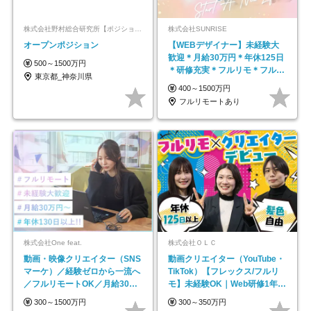
株式会社野村総合研究所【ポジションマッチ登録】
株式会社SUNRISE
オープンポジション
【WEBデザイナー】未経験大
歓迎＊月給30万円＊年休125日
500～1500万円
＊研修充実＊フルリモ＊フルフ
東京都_神奈川県
レックス＊
400～1500万円
フルリモートあり
株式会社One feat.
株式会社ＯＬＣ
動画・映像クリエイター（SNS
動画クリエイター（YouTube・
マーケ）／経験ゼロから一流へ
TikTok）【フレックス/フルリ
／フルリモートOK／月給30万
モ】未経験OK｜Web研修1年間
円～／年休130日以上
｜副業OK
300～1500万円
300～350万円