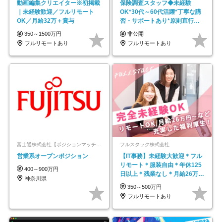
動画編集クリエイター※初掲載
保険調査スタッフ◆未経験
｜未経験歓迎／フルリモート
OK*30代～60代活躍*丁寧な講
OK／月給32万＋賞与
習・サポートあり*原則直行直
帰／全国募集・業務委託
350～1500万円
非公開
フルリモートあり
フルリモートあり
富士通株式会社【ポジションマッチ登録】
フルスタック株式会社
営業系オープンポジション
【IT事務】未経験大歓迎＊フル
リモート＊服装自由＊年休125
400～900万円
日以上＊残業なし＊月給26万円
神奈川県
以上
350～500万円
フルリモートあり