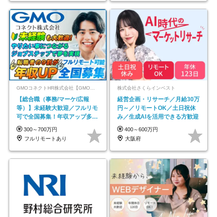
GMOコネクトHR株式会社【GMOインターネットグループ】
株式会社さくらインベスト
【総合職（事務/マーケ/広報
経営企画・リサーチ／月給30万
等）】未経験大歓迎／フルリモ
円～／リモートOK／土日祝休
可で全国募集！年収アップ多数
み／生成AIを活用できる方歓迎
★年休最大130日★
300～700万円
400～600万円
フルリモートあり
大阪府