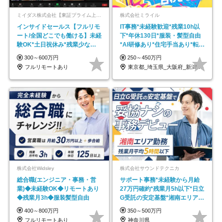
ミイダス株式会社【東証プライム上場パーソルグループ】
株式会社ミライル
インサイドセールス【フルリモ
IT事務*未経験歓迎*残業10h以
ート/全国どこでも働ける】未経
下*年休130日*服装・髪型自由
験OK*土日祝休み*残業少なめ*
*AI研修あり*住宅手当あり*転勤
在宅勤務手当あり
なし
300～600万円
250～450万円
フルリモートあり
東京都_埼玉県_大阪府_新潟県_福岡県
株式会社Widsley
株式会社サウンドテクニカ
総合職(エンジニア・事務・営
サポート事務*未経験から月給
業)◆未経験OK◆リモートあり
27万円確約*残業月5h以下*日立
◆残業月3h◆服装髪型自由
G受託の安定基盤*湘南エリア勤
務
400～800万円
350～500万円
フルリモートあり
神奈川県