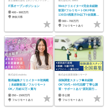
富士通株式会社【ポジションマッチ登録】
株式会社SC direct
IT系オープンポジション
Webクリエイター#完全未経験
歓迎#フルリモートOK#年休
400～900万円
130日#残業月5h以下#全国募集
神奈川県
#最大1年の研修
300～700万円
フルリモートあり
株式会社viralinks
株式会社損害保険リサーチ
動画編集クリエイター※初掲載
保険調査スタッフ◆未経験
｜未経験歓迎／フルリモート
OK*30代～60代活躍*丁寧な講
OK／月給32万＋賞与
習・サポートあり*原則直行直
帰／全国募集・業務委託
350～1500万円
非公開
フルリモートあり
フルリモートあり