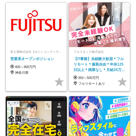
富士通株式会社【ポジションマッチ登録】
フルスタック株式会社
営業系オープンポジション
【IT事務】未経験大歓迎＊フル
リモート＊服装自由＊年休125
400～900万円
日以上＊残業なし＊月給26万円
神奈川県
以上
350～500万円
フルリモートあり