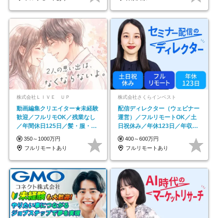
株式会社ＬＩＶＥ ＵＰ
株式会社さくらインベスト
動画編集クリエイター★未経験
配信ディレクター（ウェビナー
歓迎／フルリモOK／残業なし
運営）／フルリモートOK／土
／年間休日125日／髪・服・ネ
日祝休み／年休123日／年収
イル自由／研修充実で安心
600万円可
350～1000万円
400～600万円
フルリモートあり
フルリモートあり