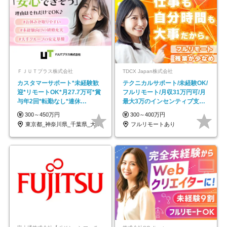
ＦＪＵＴプラス株式会社
TDCX Japan株式会社
カスタマーサポート*未経験歓
テクニカルサポート/未経験OK/
迎*リモートOK*月27.7万可*賞
フルリモート/月収31万円可/月
与年2回*転勤なし*連休
最大3万のインセンティブ支給/
OK/ZE010232
平均年齢33歳
300～450万円
300～400万円
東京都_神奈川県_千葉県_大阪府_愛知県…
フルリモートあり