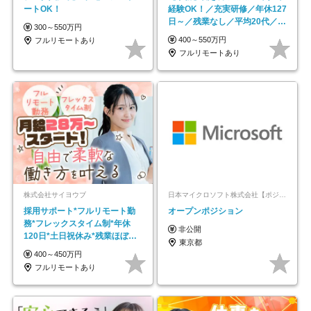
ートOK！
経験OK！／充実研修／年休127
日～／残業なし／平均20代／リ
300～550万円
モートOK
400～550万円
フルリモートあり
フルリモートあり
株式会社サイヨウブ
日本マイクロソフト株式会社【ポジションマッチ登録】
採用サポート*フルリモート勤
オープンポジション
務*フレックスタイム制*年休
非公開
120日*土日祝休み*残業ほぼな
東京都
し*育児中社員8割以上
400～450万円
フルリモートあり