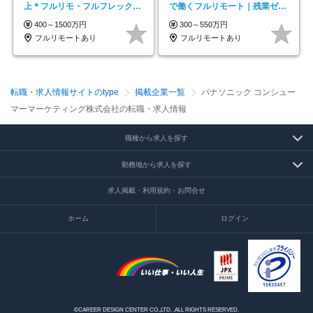
上＊フルリモ・フルフレックス
で働くフルリモート｜残業ゼロ
◆10名の採用が決定◆
で18時退勤◎
400～1500万円
300～550万円
フルリモートあり
フルリモートあり
転職・求人情報サイトのtype
掲載企業一覧
パナソニック コンシュー
マーマーケティング株式会社の転職・求人情報
職種から求人を探す
勤務地から求人を探す
求人掲載・利用規約・お問合せ
ホーム
ログイン
©CAREER DESIGN CENTER CO.,LTD. .ALL RIGHTS RESERVED.