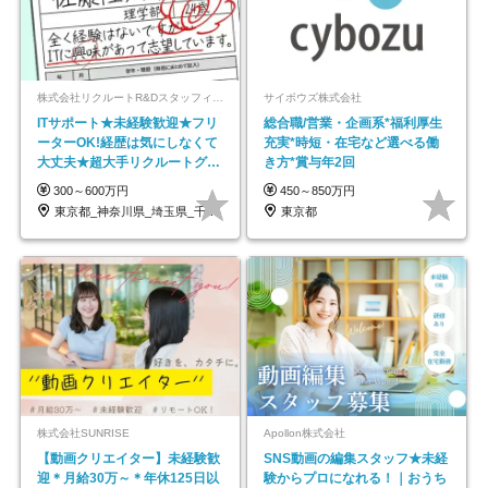
株式会社リクルートR&Dスタッフィング【リクルートグループ】
サイボウズ株式会社
ITサポート★未経験歓迎★フリ
総合職/営業・企画系*福利厚生
ーターOK!経歴は気にしなくて
充実*時短・在宅など選べる働
大丈夫★超大手リクルートグル
き方*賞与年2回
ープの正社員/sg
300～600万円
450～850万円
東京都_神奈川県_埼玉県_千葉県_大阪府…
東京都
株式会社SUNRISE
Apollon株式会社
【動画クリエイター】未経験歓
SNS動画の編集スタッフ★未経
迎＊月給30万～＊年休125日以
験からプロになれる！｜おうち