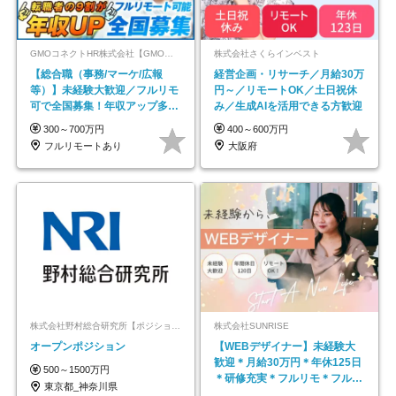
GMOコネクトHR株式会社【GMOインターネットグループ】
株式会社さくらインベスト
【総合職（事務/マーケ/広報
経営企画・リサーチ／月給30万
等）】未経験大歓迎／フルリモ
円～／リモートOK／土日祝休
可で全国募集！年収アップ多数
み／生成AIを活用できる方歓迎
★年休最大130日★
300～700万円
400～600万円
フルリモートあり
大阪府
株式会社野村総合研究所【ポジションマッチ登録】
株式会社SUNRISE
オープンポジション
【WEBデザイナー】未経験大
歓迎＊月給30万円＊年休125日
500～1500万円
＊研修充実＊フルリモ＊フルフ
東京都_神奈川県
レックス＊