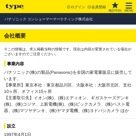
ログイン
会員登録
検討中(
0
)
MENU
パナソニック コンシューマーマーケティング株式会社
会社概要
※この情報は、求人掲載当時の情報です。現在は内容が変更されている場合が
ございますのでご注意ください。
事業内容
パナソニック(株)の製品(Panasonic)を全国の家電量販店に販売して
います。
【事業所】東京本社：東京都品川区、大阪本社：大阪市北区、支社
10ヶ所、オフィス15ヶ所
【主要取引先】イオン(株)、(株)エディオン、ギガスケーズデンキ
(株)、(株)コジマ、上新電機(株)、(株)ビックカメラ、(株)ベスト電
器、(株)マツヤデンキ、(株)ヤマダ電機、(株)ヨドバシカメラ ほか
設立
1997年4月1日