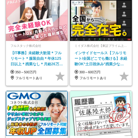
フルスタック株式会社
ミイダス株式会社【東証プライム上場パーソルグループ】
【IT事務】未経験大歓迎＊フル
インサイドセールス【フルリモ
リモート＊服装自由＊年休125
ート/全国どこでも働ける】未経
日以上＊残業なし＊月給26万円
験OK*土日祝休み*残業少なめ*
以上
在宅勤務手当あり
350～500万円
300～600万円
フルリモートあり
フルリモートあり