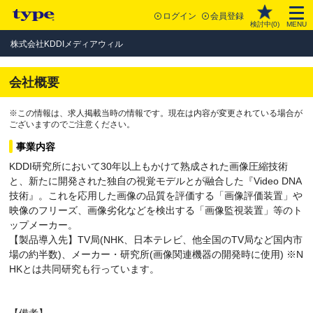
ログイン
会員登録
検討中(
0
)
MENU
株式会社KDDIメディアウィル
会社概要
※この情報は、求人掲載当時の情報です。現在は内容が変更されている場合が
ございますのでご注意ください。
事業内容
KDDI研究所において30年以上もかけて熟成された画像圧縮技術
と、新たに開発された独自の視覚モデルとが融合した『Video DNA
技術』。これを応用した画像の品質を評価する「画像評価装置」や
映像のフリーズ、画像劣化などを検出する「画像監視装置」等のト
ップメーカー。
【製品導入先】TV局(NHK、日本テレビ、他全国のTV局など国内市
場の約半数)、メーカー・研究所(画像関連機器の開発時に使用) ※N
HKとは共同研究も行っています。