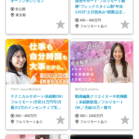
オープンポジション
採用サポート*フルリモート勤
務*フレックスタイム制*年休
非公開
120日*土日祝休み*残業ほぼな
東京都
し*育児中社員8割以上
400～450万円
フルリモートあり
TDCX Japan株式会社
株式会社viralinks
テクニカルサポート/未経験OK/
動画編集クリエイター※初掲載
フルリモート/月収31万円可/月
｜未経験歓迎／フルリモート
最大3万のインセンティブ支給/
OK／月給32万＋賞与
平均年齢33歳
300～400万円
350～1500万円
フルリモートあり
フルリモートあり