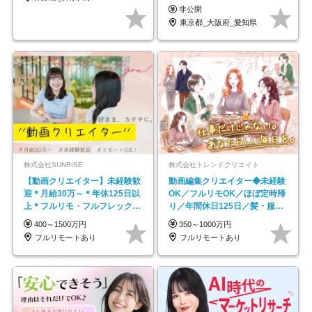
京・大阪・名古屋
非公開
東京都_大阪府_愛知県
株式会社SUNRISE
株式会社トレンドクリエイト
【動画クリエイター】未経験歓
動画編集クリエイター◆未経験
迎＊月給30万～＊年休125日以
OK／フルリモOK／ほぼ定時帰
上＊フルリモ・フルフレックス
り／年間休日125日／髪・服・
◆10名の採用が決定◆
ネイル自由／副業OK
400～1500万円
350～1000万円
フルリモートあり
フルリモートあり