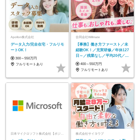
Apollon株式会社
合同会社Willmate
データ入力/完全在宅・フルリモ
【事務】働き方ファースト／未
ートOK！
経験OK！／充実研修／年休127
日～／残業なし／平均20代／リ
300～550万円
モートOK
400～550万円
フルリモートあり
フルリモートあり
日本マイクロソフト株式会社【ポジションマッチ登録】
株式会社サイヨウブ