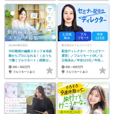
Apollon株式会社
株式会社さくらインベスト
SNS動画の編集スタッフ★未経
配信ディレクター（ウェビナー
験からプロになれる！｜おうち
運営）／フルリモートOK／土
で働くフルリモート｜残業ゼロ
日祝休み／年休123日／年収
で18時退勤◎
600万円可
300～550万円
400～600万円
フルリモートあり
フルリモートあり