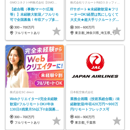
GMOコネクトHR株式会社【GMOインターネットグループ】
株式会社リクルートR&Dスタッフィング【リクルートグループ】
【総合職（事務/マーケ/広報
ITサポート★未経験歓迎★フリ
等）】未経験大歓迎／フルリモ
ーターOK!経歴は気にしなくて
可で全国募集！年収アップ多数
大丈夫★超大手リクルートグル
★年休最大130日★
ープの正社員/sg
300～700万円
300～600万円
フルリモートあり
東京都_神奈川県_埼玉県_千葉県_大阪府…
株式会社SC direct
日本航空株式会社
Webクリエイター#完全未経験
業務企画職（技術系総合職）/未
歓迎#フルリモートOK#年休
経験歓迎/年収420万円〜900万
130日#残業月5h以下#全国募集
円/リモートフレックス可
#最大1年の研修
300～700万円
400～900万円
フルリモートあり
東京都_千葉県