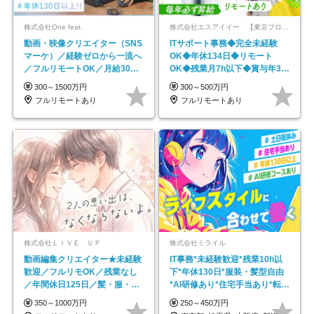
株式会社One feat.
株式会社エスアイイー 【東京プロマーケット上場】
動画・映像クリエイター（SNS
ITサポート事務◆完全未経験
マーケ）／経験ゼロから一流へ
OK◆年休134日◆リモート
／フルリモートOK／月給30万
OK◆残業月7h以下◆賞与年3回
円～／年休130日以上
◆5年目まで必ず昇給
300～1500万円
300～500万円
フルリモートあり
フルリモートあり
株式会社ＬＩＶＥ ＵＰ
株式会社ミライル
動画編集クリエイター★未経験
IT事務*未経験歓迎*残業10h以
歓迎／フルリモOK／残業なし
下*年休130日*服装・髪型自由
／年間休日125日／髪・服・ネ
*AI研修あり*住宅手当あり*転勤
イル自由／研修充実で安心
なし
350～1000万円
250～450万円