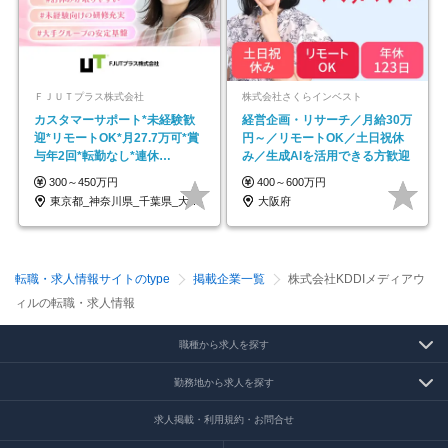
ＦＪＵＴプラス株式会社
株式会社さくらインベスト
カスタマーサポート*未経験歓
経営企画・リサーチ／月給30万
迎*リモートOK*月27.7万可*賞
円～／リモートOK／土日祝休
与年2回*転勤なし*連休
み／生成AIを活用できる方歓迎
OK/ZE010232
300～450万円
400～600万円
東京都_神奈川県_千葉県_大阪府_愛知県…
大阪府
転職・求人情報サイトのtype
掲載企業一覧
株式会社KDDIメディアウ
ィルの転職・求人情報
職種から求人を探す
勤務地から求人を探す
求人掲載・利用規約・お問合せ