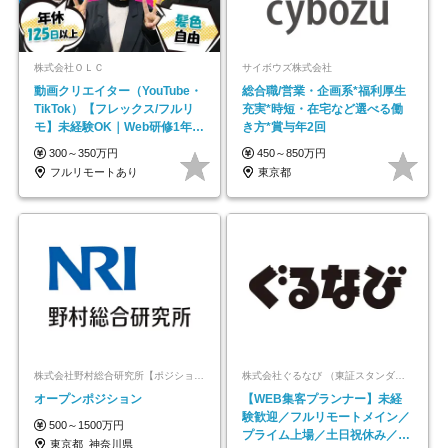
株式会社ＯＬＣ
サイボウズ株式会社
動画クリエイター（YouTube・
総合職/営業・企画系*福利厚生
TikTok）【フレックス/フルリ
充実*時短・在宅など選べる働
モ】未経験OK｜Web研修1年間
き方*賞与年2回
｜副業OK
300～350万円
450～850万円
フルリモートあり
東京都
株式会社野村総合研究所【ポジションマッチ登録】
株式会社ぐるなび （東証スタンダード上場）
オープンポジション
【WEB集客プランナー】未経
験歓迎／フルリモートメイン／
500～1500万円
プライム上場／土日祝休み／東
東京都_神奈川県