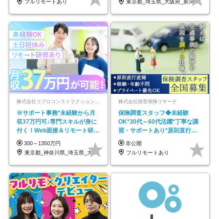
フルリモートあり
東京都_埼玉県_大阪府_新潟県_福岡県
株式会社コプロコンストラクション【東証プライム上場コプロ・ホールディングス子会社】
株式会社損害保険リサーチ
※サポート事務*未経験から月
保険調査スタッフ◆未経験
収37万円可♪専門スキルが身に
OK*30代～60代活躍*丁寧な講
付く！Web面接＆リモート研修
習・サポートあり*原則直行直
も充実♪/a
帰／全国募集・業務委託
300～1350万円
非公開
東京都_神奈川県_埼玉県_大阪府_愛知県…
フルリモートあり