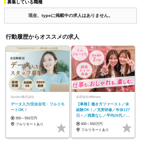
募集している職種
現在、typeに掲載中の求人はありません。
行動履歴からオススメの求人
Apollon株式会社
合同会社Willmate
データ入力/完全在宅・フルリモ
【事務】働き方ファースト／未
ートOK！
経験OK！／充実研修／年休127
日～／残業なし／平均20代／リ
300～550万円
モートOK
400～550万円
フルリモートあり
フルリモートあり