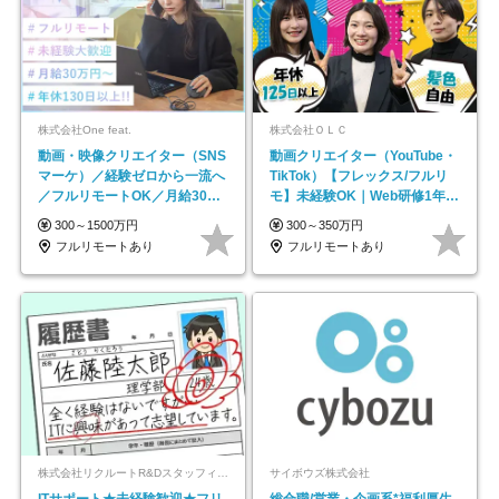
株式会社One feat.
株式会社ＯＬＣ
動画・映像クリエイター（SNS
動画クリエイター（YouTube・
マーケ）／経験ゼロから一流へ
TikTok）【フレックス/フルリ
／フルリモートOK／月給30万
モ】未経験OK｜Web研修1年間
円～／年休130日以上
｜副業OK
300～1500万円
300～350万円
フルリモートあり
フルリモートあり
株式会社リクルートR&Dスタッフィング【リクルートグループ】
サイボウズ株式会社