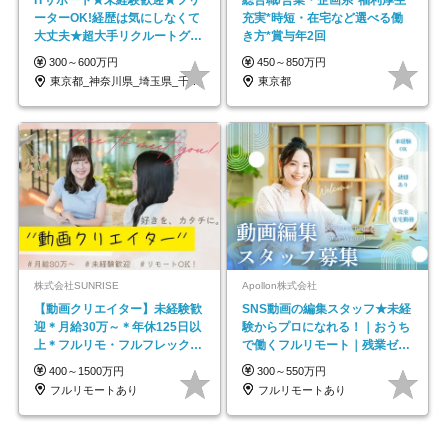
ITサポート★未経験歓迎★フリ
総合職/営業・企画系*福利厚生
ーターOK!経歴は気にしなくて
充実*時短・在宅など選べる働
大丈夫★超大手リクルートグル
き方*賞与年2回
ープの正社員/sg
300～600万円
450～850万円
東京都_神奈川県_埼玉県_千葉県_大阪府…
東京都
株式会社SUNRISE
Apollon株式会社
【動画クリエイター】未経験歓
SNS動画の編集スタッフ★未経
迎＊月給30万～＊年休125日以
験からプロになれる！｜おうち
上＊フルリモ・フルフレックス
で働くフルリモート｜残業ゼロ
◆10名の採用が決定◆
で18時退勤◎
400～1500万円
300～550万円
フルリモートあり
フルリモートあり