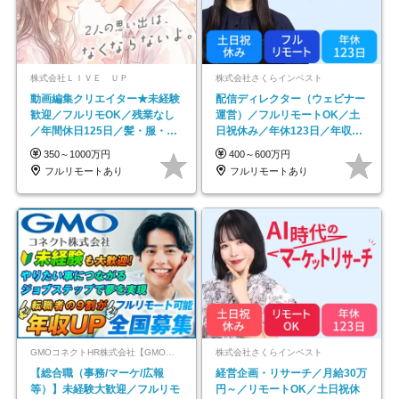
株式会社ＬＩＶＥ ＵＰ
株式会社さくらインベスト
動画編集クリエイター★未経験
配信ディレクター（ウェビナー
歓迎／フルリモOK／残業なし
運営）／フルリモートOK／土
／年間休日125日／髪・服・ネ
日祝休み／年休123日／年収
イル自由／研修充実で安心
600万円可
350～1000万円
400～600万円
フルリモートあり
フルリモートあり
GMOコネクトHR株式会社【GMOインターネットグループ】
株式会社さくらインベスト
【総合職（事務/マーケ/広報
経営企画・リサーチ／月給30万
等）】未経験大歓迎／フルリモ
円～／リモートOK／土日祝休