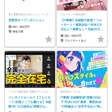
富士通株式会社【ポジションマッチ登録】
フルスタック株式会社
営業系オープンポジション
【IT事務】未経験大歓迎＊フル
リモート＊服装自由＊年休125
400～900万円
日以上＊残業なし＊月給26万円
神奈川県
以上
350～500万円
フルリモートあり
ミイダス株式会社【東証プライム上場パーソルグループ】
株式会社ミライル
インサイドセールス【フルリモ
IT事務*未経験歓迎*残業10h以
ート/全国どこでも働ける】未経
下*年休130日*服装・髪型自由
験OK*土日祝休み*残業少なめ*
*AI研修あり*住宅手当あり*転勤
在宅勤務手当あり
なし