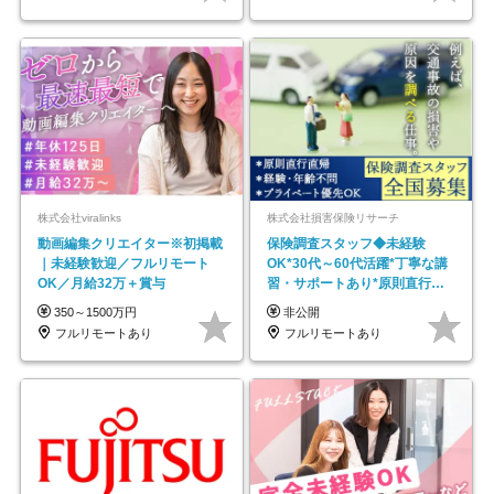
株式会社viralinks
株式会社損害保険リサーチ
動画編集クリエイター※初掲載
保険調査スタッフ◆未経験
｜未経験歓迎／フルリモート
OK*30代～60代活躍*丁寧な講
OK／月給32万＋賞与
習・サポートあり*原則直行直
帰／全国募集・業務委託
350～1500万円
非公開
フルリモートあり
フルリモートあり