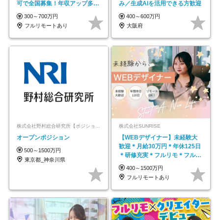
可で全国募集！年収アップ多数
み／生成AIを活用できる方歓迎
★年休最大130日★
300～700万円
400～600万円
フルリモートあり
大阪府
株式会社野村総合研究所【ポジションマッチ登録】
株式会社SUNRISE
オープンポジション
【WEBデザイナー】未経験大
歓迎＊月給30万円＊年休125日
500～1500万円
＊研修充実＊フルリモ＊フルフ
東京都_神奈川県
レックス＊
400～1500万円
フルリモートあり