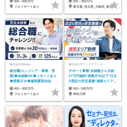
300～600万円
250～450万円
フルリモートあり
東京都_埼玉県_大阪府_新潟県_福岡県
株式会社Widsley
株式会社サウンドテクニカ
総合職(エンジニア・事務・営
サポート事務*未経験から月給
業)◆未経験OK◆リモートあり
27万円確約*残業月5h以下*日立
◆残業月3h◆服装髪型自由
G受託の安定基盤*湘南エリア勤
務
400～800万円
350～500万円
フルリモートあり
神奈川県