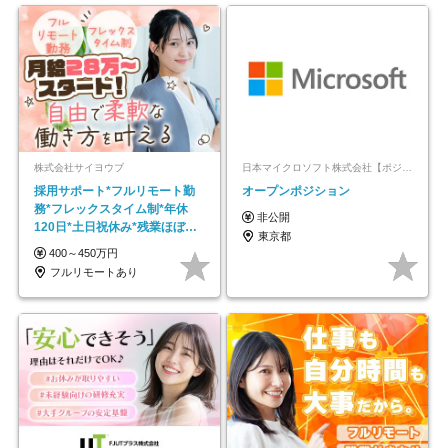
株式会社サイヨウブ
日本マイクロソフト株式会社【ポジションマッチ登録】
採用サポート*フルリモート勤
オープンポジション
務*フレックスタイム制*年休
非公開
120日*土日祝休み*残業ほぼな
東京都
し*育児中社員8割以上
400～450万円
フルリモートあり