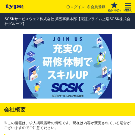
ログイン
会員登録
検討中(
0
)
MENU
SCSKサービスウェア株式会社 第五事業本部【東証プライム上場SCSK株式会
社グループ】
会社概要
※この情報は、求人掲載当時の情報です。現在は内容が変更されている場合が
ございますのでご注意ください。