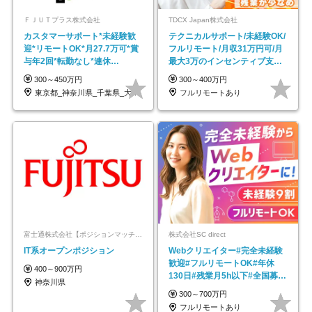
ＦＪＵＴプラス株式会社
TDCX Japan株式会社
カスタマーサポート*未経験歓
テクニカルサポート/未経験OK/
迎*リモートOK*月27.7万可*賞
フルリモート/月収31万円可/月
与年2回*転勤なし*連休
最大3万のインセンティブ支給/
OK/ZE010232
平均年齢33歳
300～450万円
300～400万円
東京都_神奈川県_千葉県_大阪府_愛知県…
フルリモートあり
富士通株式会社【ポジションマッチ登録】
株式会社SC direct
IT系オープンポジション
Webクリエイター#完全未経験
歓迎#フルリモートOK#年休
400～900万円
130日#残業月5h以下#全国募集
神奈川県
#最大1年の研修
300～700万円
フルリモートあり