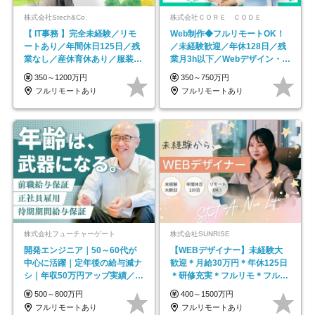
株式会社Stech&Co.
株式会社ＣＯＲＥ ＣＯＤＥ
【 IT事務 】完全未経験／リモ
Web制作◆フルリモートOK！
ートあり／年間休日125日／残
／未経験歓迎／年休128日／残
業なし／産休育休あり／服装・
業月3h以下／Webデザイン・
髪型自由／毎年昇給
ECサイトやHP制作
350～1200万円
350～750万円
フルリモートあり
フルリモートあり
株式会社フューチャーゲート
株式会社SUNRISE
開発エンジニア｜50～60代が
【WEBデザイナー】未経験大
中心に活躍｜定年後の給与減ナ
歓迎＊月給30万円＊年休125日
シ｜年収50万円アップ実績／昇
＊研修充実＊フルリモ＊フルフ
給率92％（直近3年）
レックス＊
500～800万円
400～1500万円
フルリモートあり
フルリモートあり