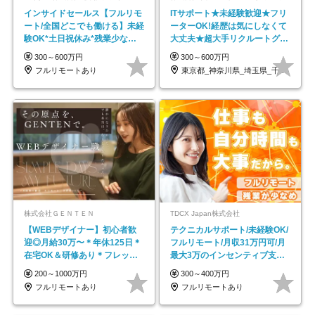
インサイドセールス【フルリモ
ITサポート★未経験歓迎★フリ
ート/全国どこでも働ける】未経
ーターOK!経歴は気にしなくて
験OK*土日祝休み*残業少なめ*
大丈夫★超大手リクルートグル
在宅勤務手当あり
ープの正社員/sg
300～600万円
300～600万円
フルリモートあり
東京都_神奈川県_埼玉県_千葉県_大阪府…
株式会社ＧＥＮＴＥＮ
TDCX Japan株式会社
【WEBデザイナー】初⼼者歓
テクニカルサポート/未経験OK/
迎◎⽉給30万〜＊年休125⽇＊
フルリモート/月収31万円可/月
在宅OK＆研修あり＊フレック
最大3万のインセンティブ支給/
ス
平均年齢33歳
200～1000万円
300～400万円
フルリモートあり
フルリモートあり