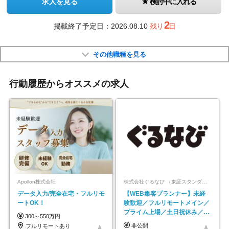
求人を見る
検討中に入れる
2
掲載終了予定日：2026.08.10
残り
日
その他職種を見る
行動履歴からオススメの求人
Apollon株式会社
株式会社ぐるなび （東証スタンダード上場）
データ入力/完全在宅・フルリモ
【WEB集客プランナー】未経
ートOK！
験歓迎／フルリモートメイン／
プライム上場／土日祝休み／東
300～550万円
京・大阪・名古屋
非公開
フルリモートあり