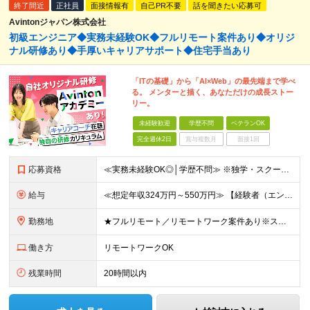
終了間近
正社員
面接情報有
自己PR不要
話を聞きたい応募可
Avintonジャパン株式会社
初級エンジニア◆実務未経験OK◆フルリモート案件あり◆オリジ
ナル研修あり◆手厚いキャリアサポート◆住宅手当あり
「ITの基礎」から「AI×Web」の最先端まで学べ
る。 メンターと描く、あなただけの成長ストー
リー。
未経験歓迎
学歴不問
ベテランOK
完全週休2日
賞与複数月
面接1回
応募資格
≪実務未経験OK◎│学歴不問≫ ※独学・スクール・資格学習など何らかのIT学習経験がある方を想定しています ★独学からスタートし、コンビニ店長からエンジニアになった人 ★インフラ構築→アプリ開発へのキャリアチェンジを実現した人 ★世界で活躍するためにエンジニアを目指し、実際にインドの会社に転職した人 など 色々な先輩たちが当社を選んでくれました。 様々な経歴の彼・彼女たちの共通点は、学ぶことに積極的で、好奇心旺盛ということ！ エンジニアの仕事を楽しみたいというあなたの想いをぜひお聞かせください◎
給与
≪想定年収324万円～550万円≫ 【経験者（エンジニア経験1年ほどの方を想定）】 月給30万円～＋各種手当 ※上記は固定残業代（30時間分／57,000円）を含みます。固定残業代は時間外労働の有無にかかわらず支給。30時間を超える時間外労働は割増支給。 【未経験者】 月給25万円〜＋各種手当 ※上記は固定残業代（30時間分／47,500円）を含みます。固定残業代は時間外労働の有無にかかわらず支給。30時間を超える時間外労働は割増支給。 ※試用期間6ヵ月間(その間の給与・待遇に差異なし)
勤務地
★フルリモート／リモートワーク案件あり※スキル・案件状況による ★転勤なし／UIターン歓迎 ●勤務先 横浜本社オフィスまたはプロジェクト拠点 (横浜市、川崎市など神奈川県内) ●横浜本社 神奈川県横浜市西区花咲町7丁目150 ウエインズ＆イッセイ横浜ビル4階 ※入社後のトレーニングは本社 またはリモートで実施します。 (変更の範囲)上記を除く当社関連勤務地
働き方
リモートワークOK
残業時間
20時間以内