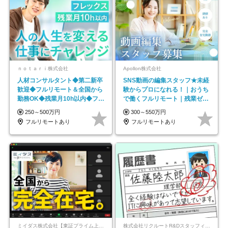
ｎｏｔａｒｉ株式会社
Apollon株式会社
人材コンサルタント◆第二新卒
SNS動画の編集スタッフ★未経
歓迎◆フルリモート＆全国から
験からプロになれる！｜おうち
勤務OK◆残業月10h以内◆フレ
で働くフルリモート｜残業ゼロ
ックス制
で18時退勤◎
250～500万円
300～550万円
フルリモートあり
フルリモートあり
ミイダス株式会社【東証プライム上場パーソルグループ】
株式会社リクルートR&Dスタッフィング【リクルートグループ】