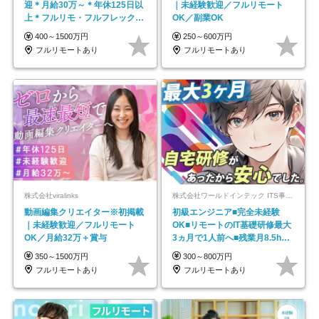
迎＊月給30万～＊年休125日以
｜未経験歓迎／フルリモート
上＊フルリモ・フルフレックス
OK／副業OK
◆10名の採用が決定◆
400～1500万円
250～600万円
フルリモートあり
フルリモートあり
株式会社viralinks
株式会社ワールドインテック ITS事業部【東証プライム上場グループ】
動画編集クリエイター※初掲載
初級エンジニア■完全未経験
｜未経験歓迎／フルリモート
OK■リモートのIT基礎研修最大
OK／月給32万＋賞与
3ヵ月で1人前へ■残業月8.5h■
安定基盤/STR
350～1500万円
300～800万円
フルリモートあり
フルリモートあり