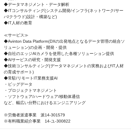
◆データマネジメント・データ解析
◆ITコンサルティング(システム開発/インフラ(ネットワーク/サー
バ/クラウド)設計・構築など)
◆IT人材の教育
≪サービス≫
◆Avinton Data Platform(DXの出発地点となるデータ管理の統合ソ
リューション)の企画・開発・提供
◆自社のエッジAIカメラを使用した各種ソリューション提供
◆AIサービスの研究・開発支援
◆技術コンサルティング(データマネジメントの実務およびIT人材
の育成サポート)
◆常駐/リモートIT業務支援AI
・ビッグデータ
・プロジェクトマネジメント
・ソフトウェア/ハードウェア/移動体通信
など、幅広い分野におけるエンジニアリング
※労働者派遣事業 派14-301579
※有料職業紹介事業 14-ユ-300822