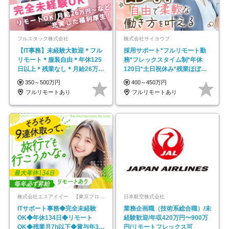
フルスタック株式会社
株式会社サイヨウブ
【IT事務】未経験大歓迎＊フル
採用サポート*フルリモート勤
リモート＊服装自由＊年休125
務*フレックスタイム制*年休
日以上＊残業なし＊月給26万円
120日*土日祝休み*残業ほぼな
以上
し*育児中社員8割以上
350～500万円
400～450万円
フルリモートあり
フルリモートあり
株式会社エスアイイー 【東京プロマーケット上場】
日本航空株式会社
ITサポート事務◆完全未経験
業務企画職（技術系総合職）/未
OK◆年休134日◆リモート
経験歓迎/年収420万円〜900万
OK◆残業月7h以下◆賞与年3回
円/リモートフレックス可