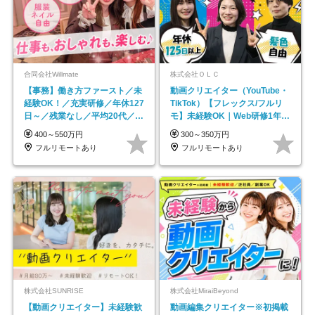
合同会社Willmate
株式会社ＯＬＣ
【事務】働き方ファースト／未
動画クリエイター（YouTube・
経験OK！／充実研修／年休127
TikTok）【フレックス/フルリ
日～／残業なし／平均20代／リ
モ】未経験OK｜Web研修1年間
モートOK
｜副業OK
400～550万円
300～350万円
フルリモートあり
フルリモートあり
株式会社SUNRISE
株式会社MiraiBeyond
【動画クリエイター】未経験歓
動画編集クリエイター※初掲載