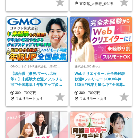
東京都_大阪府_愛知県
GMOコネクトHR株式会社【GMOインターネットグループ】
株式会社SC direct
【総合職（事務/マーケ/広報
Webクリエイター#完全未経験
等）】未経験大歓迎／フルリモ
歓迎#フルリモートOK#年休
可で全国募集！年収アップ多数
130日#残業月5h以下#全国募集
★年休最大130日★
#最大1年の研修
300～700万円
300～700万円
フルリモートあり
フルリモートあり