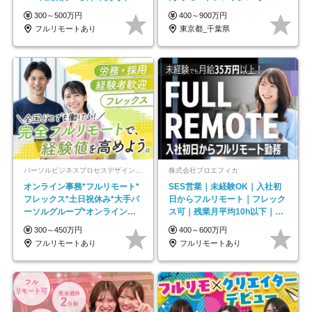
◆5年目まで必ず昇給
300～500万円
400～900万円
フルリモートあり
東京都_千葉県
パーソルビジネスプロセスデザイン株式会社 事業開発本部
株式会社プロエフィカ
オンライン事務*フルリモート*
SES営業｜未経験OK｜入社初
フレックス*土日祝休み*大手パ
日からフルリモート｜フレック
ーソルグループ*オンライン面
ス可｜残業月平均10h以下｜事
接*30～40代活躍中
業立ち上げメンバー
300～450万円
400～600万円
フルリモートあり
フルリモートあり