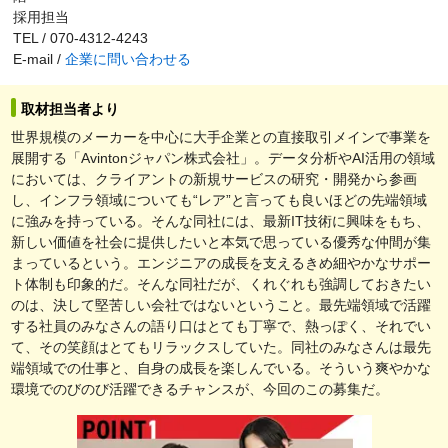
採用担当
TEL / 070-4312-4243
E-mail /
企業に問い合わせる
取材担当者より
世界規模のメーカーを中心に大手企業との直接取引メインで事業を
展開する「Avintonジャパン株式会社」。データ分析やAI活用の領域
においては、クライアントの新規サービスの研究・開発から参画
し、インフラ領域についても“レア”と言っても良いほどの先端領域
に強みを持っている。そんな同社には、最新IT技術に興味をもち、
新しい価値を社会に提供したいと本気で思っている優秀な仲間が集
まっているという。エンジニアの成長を支えるきめ細やかなサポー
ト体制も印象的だ。そんな同社だが、くれぐれも強調しておきたい
のは、決して堅苦しい会社ではないということ。最先端領域で活躍
する社員のみなさんの語り口はとても丁寧で、熱っぽく、それでい
て、その笑顔はとてもリラックスしていた。同社のみなさんは最先
端領域での仕事と、自身の成長を楽しんでいる。そういう爽やかな
環境でのびのび活躍できるチャンスが、今回のこの募集だ。