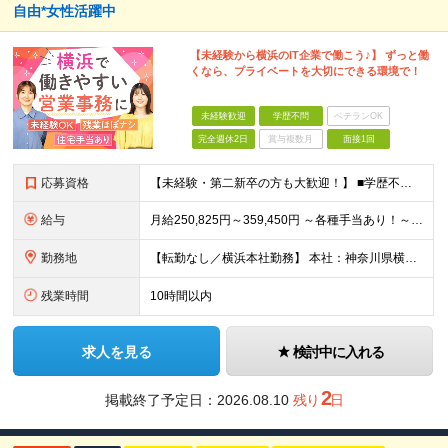
自由*女性活躍中
【未経験から横浜のIT企業で働こう♪】 ずっと働
くなら、プライベートを大切にできる環境で！
未経験歓迎
学歴不問
ベテランOK
完全週休2日
賞与複数月
面接1回
応募資格
【未経験・第二新卒の方も大歓迎！】 ■学歴不問 ■PCを使用した業務経験がある方（メール、データ入力など） ■Google Workspace（スプレッドシート、ドキュメント等）に抵抗がない方 ＼こんな方にピッタリの環境です♪／ ◎横浜でずっと長く働き続けたい方 ◎プライベートの時間もしっかり大切にしたい方 ◎誰かをサポートすることにやりがいを感じる方 ◎明るく前向きに業務に取り組める方 ◎ワークライフバランスの整った環境で働きたい方
給与
月給250,825円～359,450円 ～各種手当あり！～ ☆通勤手当（月2万5,000円まで） ☆住宅手当（月1万5,000円／一人暮らしの20代限定） ☆出張手当 ☆職能手当 ※固定残業代（47,625円～68,250円/月30時間分）を含みます。超過分は別途支給いたします。 ※営業事務・総務経験や業務適性を考慮の上、当社規定により決定します。 ※試用期間6ヶ月あり（試用期間中の待遇、条件に差異はありません）
勤務地
【転勤なし／横浜本社勤務】 本社：神奈川県横浜市西区花咲町7-150 ウエインズ＆イッセイ横浜ビル4F ※(変更の範囲)上記を除く当社関連勤務地
残業時間
10時間以内
求人を見る
検討中に入れる
2
掲載終了予定日：2026.08.10
残り
日