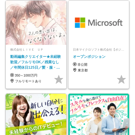
株式会社ＬＩＶＥ ＵＰ
日本マイクロソフト株式会社【ポジションマッチ登録】
動画編集クリエイター★未経験
オープンポジション
歓迎／フルリモOK／残業なし
非公開
／年間休日125日／髪・服・ネ
東京都
イル自由／研修充実で安心
350～1000万円
フルリモートあり