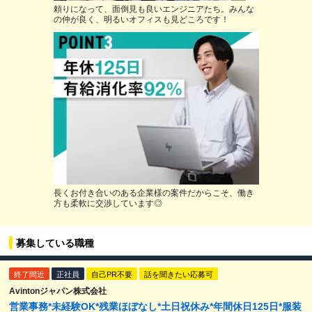
頼りになって、面倒見も良いエンジニアたち。みんな
の仲が良く、明るいオフィスも見どころです！
長くお付き合いのある企業様の案件だからこそ、働き
方も柔軟に交渉しています◎
募集している職種
終了間近
正社員
自己PR不要
話を聞きたい応募可
Avintonジャパン株式会社
営業事務*未経験OK*残業ほぼなし*土日祝休み*年間休日125日*服装