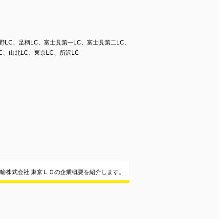
LC、足柄LC、富士見第一LC、富士見第二LC、
C、山北LC、東京LC、所沢LC
輸株式会社 東京ＬＣの企業概要を紹介します。