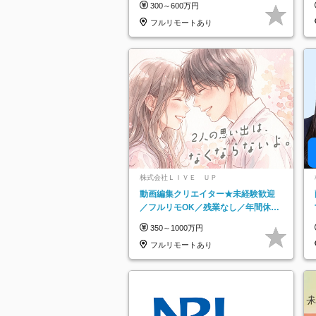
300～600万円
フルリモートあり
株式会社ＬＩＶＥ ＵＰ
動画編集クリエイター★未経験歓迎
／フルリモOK／残業なし／年間休日
125日／髪・服・ネイル自由／研修充
350～1000万円
実で安心
フルリモートあり