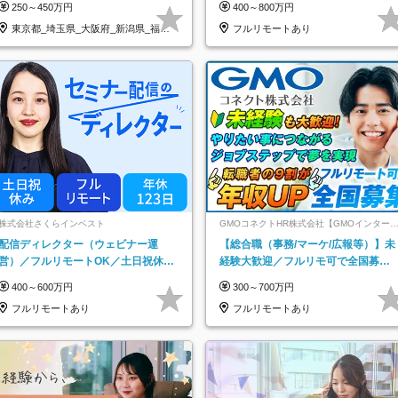
250～450万円
400～800万円
東京都_埼玉県_大阪府_新潟県_福岡
フルリモートあり
県
株式会社さくらインベスト
GMOコネクトHR株式会社【GMOインター
ットグループ】
配信ディレクター（ウェビナー運
【総合職（事務/マーケ/広報等）】未
営）／フルリモートOK／土日祝休み
経験大歓迎／フルリモ可で全国募
／年休123日／年収600万円可
集！年収アップ多数★年休最大130日
400～600万円
300～700万円
★
フルリモートあり
フルリモートあり