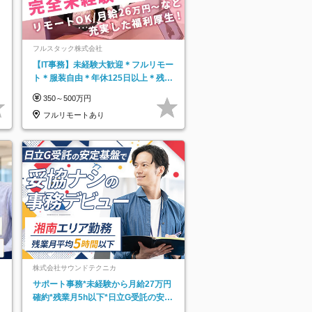
フルスタック株式会社
【IT事務】未経験大歓迎＊フルリモー
ト＊服装自由＊年休125日以上＊残業
なし＊月給26万円以上
350～500万円
フルリモートあり
株式会社サウンドテクニカ
サポート事務*未経験から月給27万円
確約*残業月5h以下*日立G受託の安定
基盤*湘南エリア勤務