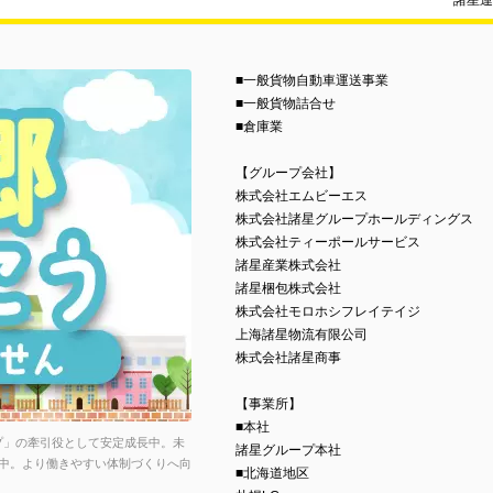
諸星運
■一般貨物自動車運送事業
■一般貨物詰合せ
■倉庫業
【グループ会社】
株式会社エムビーエス
株式会社諸星グループホールディングス
株式会社ティーポールサービス
諸星産業株式会社
諸星梱包株式会社
株式会社モロホシフレイテイジ
上海諸星物流有限公司
株式会社諸星商事
【事業所】
■本社
ープ」の牽引役として安定成長中。未
諸星グループ本社
中。より働きやすい体制づくりへ向
■北海道地区