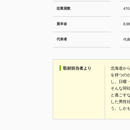
従業員数
47
資本金
8,
代表者
代表
取材担当者より
北海道から
を持つの
し。日曜
そんな同
と過ごす
した男性
う。しか