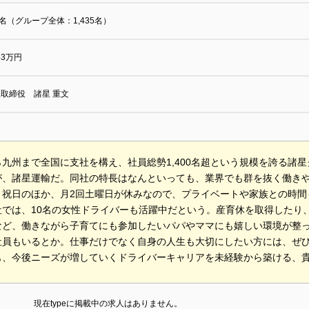
0名（グループ全体：1,435名）
963万円
取締役 諸星 重文
九州まで全国に支社を構え、社員総勢1,400名超という規模を誇る諸
が、諸星運輸だ。同社の特長はなんといっても、業界でも群を抜く働き
・祝日のほか、月2回土曜日が休みなので、プライベートや家族との時間
社では、10名の女性ドライバーも活躍中だという。産育休を取得したり
など、働きながら子育てにも参加したいパパやママにも嬉しい環境が整っ
社員もいるとか。仕事だけでなく自身の人生も大切にしたい方には、ぜ
も、今後ニーズが増していくドライバーキャリアを未経験から築ける、
現在typeに掲載中の求人はありません。