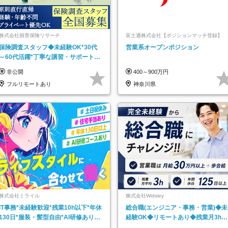
株式会社損害保険リサーチ
富士通株式会社【ポジションマッチ登録】
保険調査スタッフ◆未経験OK*30代
営業系オープンポジション
～60代活躍*丁寧な講習・サポートあ
り*原則直行直帰／全国募集・業務委
非公開
400～900万円
託
フルリモートあり
神奈川県
株式会社ミライル
株式会社Widsley
IT事務*未経験歓迎*残業10h以下*年休
総合職(エンジニア・事務・営業)◆未
130日*服装・髪型自由*AI研修あり*
経験OK◆リモートあり◆残業月3h◆
住宅手当あり*転勤なし
服装髪型自由