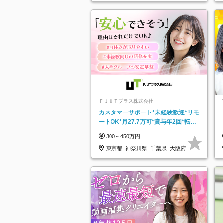
ＦＪＵＴプラス株式会社
カスタマーサポート*未経験歓迎*リモ
ートOK*月27.7万可*賞与年2回*転勤
なし*連休OK/ZE010232
300～450万円
東京都_神奈川県_千葉県_大阪府_愛
知県…