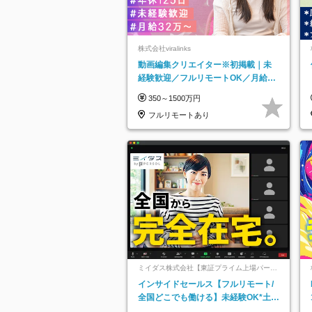
株式会社viralinks
動画編集クリエイター※初掲載｜未
経験歓迎／フルリモートOK／月給32
万＋賞与
350～1500万円
フルリモートあり
ミイダス株式会社【東証プライム上場パーソ
ルグループ】
インサイドセールス【フルリモート/
全国どこでも働ける】未経験OK*土日
祝休み*残業少なめ*在宅勤務手当あり