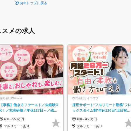
typeトップに戻る
ススメの求人
合同会社Willmate
株式会社サイヨウブ
【事務】働き方ファースト／未経験O
採用サポート*フルリモート勤務*フ
K！／充実研修／年休127日～／残業
ックスタイム制*年休120日*土日祝休
なし／平均20代／リモートOK
み*残業ほぼなし*育児中社員8割以上
400～550万円
400～450万円
フルリモートあり
フルリモートあり