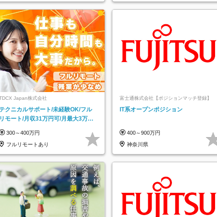
TDCX Japan株式会社
富士通株式会社【ポジションマッチ登録】
テクニカルサポート/未経験OK/フル
IT系オープンポジション
リモート/月収31万円可/月最大3万の
インセンティブ支給/平均年齢33歳
300～400万円
400～900万円
フルリモートあり
神奈川県