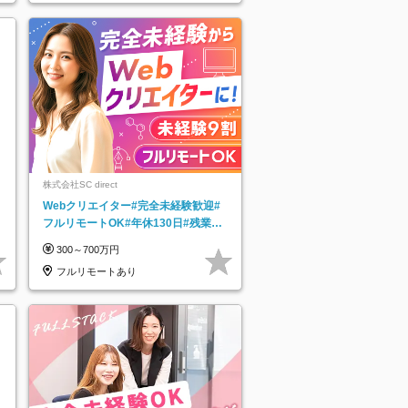
株式会社SC direct
Webクリエイター#完全未経験歓迎#
フルリモートOK#年休130日#残業月
5h以下#全国募集#最大1年の研修
300～700万円
フルリモートあり