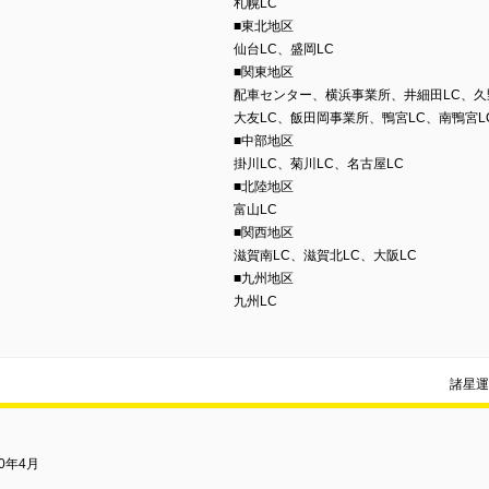
札幌LC
■東北地区
仙台LC、盛岡LC
■関東地区
配車センター、横浜事業所、井細田LC、久野
大友LC、飯田岡事業所、鴨宮LC、南鴨宮L
■中部地区
掛川LC、菊川LC、名古屋LC
■北陸地区
富山LC
■関西地区
滋賀南LC、滋賀北LC、大阪LC
■九州地区
九州LC
諸星運
30年4月