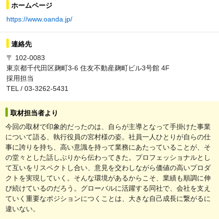
ホームページ
https://www.oanda.jp/
連絡先
〒 102-0083
東京都千代田区麹町3-6 住友不動産麹町ビル3号館 4F
採用担当
TEL / 03-3262-5431
取材担当者より
今回の取材で印象的だったのは、自らが主導となって手掛けた事業
について語る、執行役員の宮村様の姿。社員一人ひとりが自らの仕
事に誇りを持ち、高い意識を持って業務にあたっていることが、そ
の堂々とした話しぶりから伝わってきた。プロフェッショナルとし
て互いをリスペクトし合い、意見を交わしながら価値の高いプロダ
クトを実現していく。そんな環境があるからこそ、業績も順調に伸
び続けているのだろう。グローバルに活躍する同社で、会社を支え
ていく重要なポジションにつくことは、大きな自己成長に繋がるに
違いない。