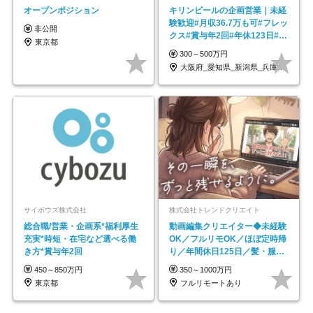
オープンポジション
キリンビールの企画営業｜未経
験歓迎#月収36.7万も可#フレッ
非公開
クス#賞与年2回#年休123日#完
東京都
全週休2日制
300～500万円
大阪府_愛知県_新潟県_兵庫県_福岡県
サイボウズ株式会社
株式会社トレンドクリエイト
総合職/営業・企画系*福利厚生
動画編集クリエイター◆未経験
充実*時短・在宅など選べる働
OK／フルリモOK／ほぼ定時帰
き方*賞与年2回
り／年間休日125日／髪・服・
ネイル自由／副業OK
450～850万円
350～1000万円
東京都
フルリモートあり