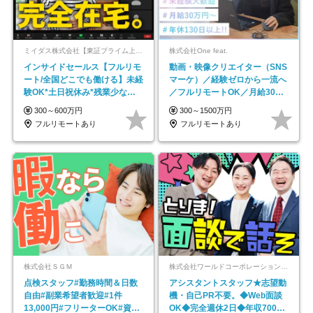
ミイダス株式会社【東証プライム上場パーソルグループ】
株式会社One feat.
インサイドセールス【フルリモ
動画・映像クリエイター（SNS
ート/全国どこでも働ける】未経
マーケ）／経験ゼロから一流へ
験OK*土日祝休み*残業少なめ*
／フルリモートOK／月給30万
在宅勤務手当あり
円～／年休130日以上
300～600万円
300～1500万円
フルリモートあり
フルリモートあり
株式会社ＳＧＭ
株式会社ワールドコーポレーション 採用事業部【上場グループ】
点検スタッフ#勤務時間＆日数
アシスタントスタッフ★志望動
自由#副業希望者歓迎#1件
機・自己PR不要。◆Web面談
13,000円#フリーターOK#資格
OK◆完全週休2日◆年収700万