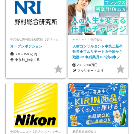
株式会社野村総合研究所【ポジションマッチ登録】
ｎｏｔａｒｉ株式会社
オープンポジション
人材コンサルタント◆第二新卒
歓迎◆フルリモート＆全国から
500～1500万円
勤務OK◆残業月10h以内◆フレ
東京都_神奈川県
ックス制
250～500万円
フルリモートあり
株式会社ニコン【ポジションマッチ登録】
麒麟麦酒株式会社