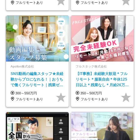
フルリモートあり
フルリモートあり
Apollon株式会社
フルスタック株式会社
SNS動画の編集スタッフ★未経
【IT事務】未経験大歓迎＊フル
験からプロになれる！｜おうち
リモート＊服装自由＊年休125
で働くフルリモート｜残業ゼロ
日以上＊残業なし＊月給26万円
で18時退勤◎
以上
300～550万円
350～500万円
フルリモートあり
フルリモートあり