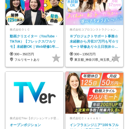
株式会社ＯＬＣ
株式会社コプロコンストラクション【東証プライム上場コプロ・ホールディングス子会社】
動画クリエイター（YouTube・
※プロジェクトサポート事務☆
TikTok）【フレックス/フルリ
未経験から月収37万円も可☆リ
モ】未経験OK｜Web研修1年間
モート研修あり☆土日祝休☆20
｜副業OK
代～30代活躍/b
300～350万円
300～1350万円
フルリモートあり
東京都_神奈川県_埼玉県_大阪府_愛知県…
株式会社TVer【ポジションマッチ登録】
株式会社Ｃｒａｎｅ＆Ｉ
オープンポジション
インフラエンジニア*100％フル