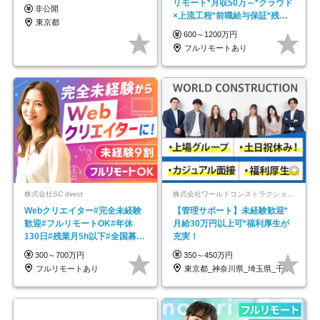
リモート*月収50万～*クラウド
非公開
×上流工程*前職給与保証*残業
東京都
月9.8h
600～1200万円
フルリモートあり
株式会社SC direct
株式会社ワールドコンストラクション 【東証一部】 (ワールドホールディングス・グループ)
Webクリエイター#完全未経験
【管理サポート】未経験歓迎*
歓迎#フルリモートOK#年休
月給30万円以上可*福利厚生が
130日#残業月5h以下#全国募集
充実！
#最大1年の研修
300～700万円
350～450万円
フルリモートあり
東京都_神奈川県_埼玉県_千葉県_大阪府…