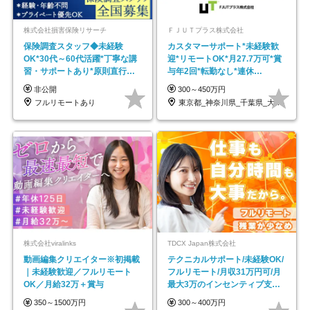
株式会社損害保険リサーチ
ＦＪＵＴプラス株式会社
保険調査スタッフ◆未経験
カスタマーサポート*未経験歓
OK*30代～60代活躍*丁寧な講
迎*リモートOK*月27.7万可*賞
習・サポートあり*原則直行直
与年2回*転勤なし*連休
帰／全国募集・業務委託
OK/ZE010232
非公開
300～450万円
フルリモートあり
東京都_神奈川県_千葉県_大阪府_愛知県…
株式会社viralinks
TDCX Japan株式会社
動画編集クリエイター※初掲載
テクニカルサポート/未経験OK/
｜未経験歓迎／フルリモート
フルリモート/月収31万円可/月
OK／月給32万＋賞与
最大3万のインセンティブ支給/
平均年齢33歳
350～1500万円
300～400万円