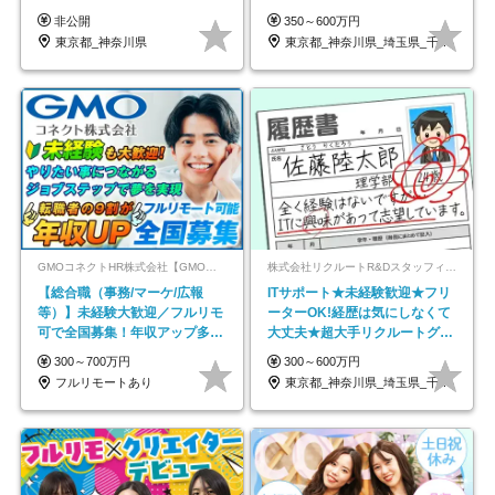
スキル不要
円可/p13
非公開
350～600万円
東京都_神奈川県
東京都_神奈川県_埼玉県_千葉県_大阪府…
GMOコネクトHR株式会社【GMOインターネットグループ】
株式会社リクルートR&Dスタッフィング【リクルートグループ】
【総合職（事務/マーケ/広報
ITサポート★未経験歓迎★フリ
等）】未経験大歓迎／フルリモ
ーターOK!経歴は気にしなくて
可で全国募集！年収アップ多数
大丈夫★超大手リクルートグル
★年休最大130日★
ープの正社員/sg
300～700万円
300～600万円
フルリモートあり
東京都_神奈川県_埼玉県_千葉県_大阪府…