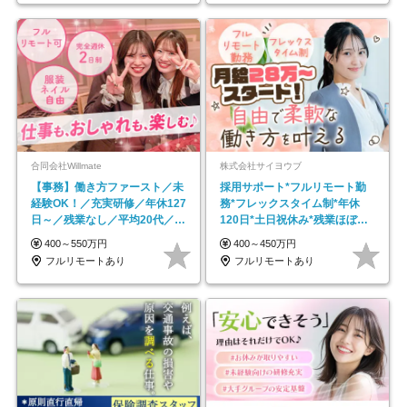
合同会社Willmate
株式会社サイヨウブ
【事務】働き方ファースト／未
採用サポート*フルリモート勤
経験OK！／充実研修／年休127
務*フレックスタイム制*年休
日～／残業なし／平均20代／リ
120日*土日祝休み*残業ほぼな
モートOK
し*育児中社員8割以上
400～550万円
400～450万円
フルリモートあり
フルリモートあり