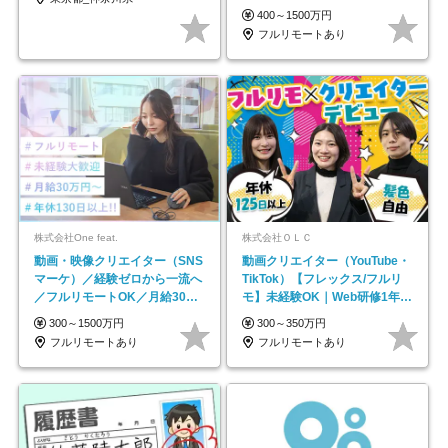
レックス＊
400～1500万円
フルリモートあり
株式会社One feat.
株式会社ＯＬＣ
動画・映像クリエイター（SNS
動画クリエイター（YouTube・
マーケ）／経験ゼロから一流へ
TikTok）【フレックス/フルリ
／フルリモートOK／月給30万
モ】未経験OK｜Web研修1年間
円～／年休130日以上
｜副業OK
300～1500万円
300～350万円
フルリモートあり
フルリモートあり