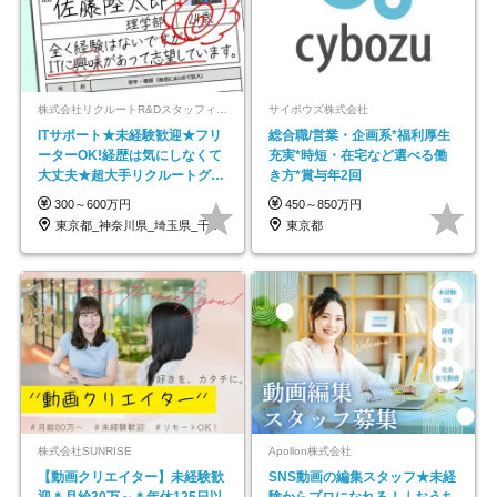
株式会社リクルートR&Dスタッフィング【リクルートグループ】
サイボウズ株式会社
ITサポート★未経験歓迎★フリ
総合職/営業・企画系*福利厚生
ーターOK!経歴は気にしなくて
充実*時短・在宅など選べる働
大丈夫★超大手リクルートグル
き方*賞与年2回
ープの正社員/sg
300～600万円
450～850万円
東京都_神奈川県_埼玉県_千葉県_大阪府…
東京都
株式会社SUNRISE
Apollon株式会社
【動画クリエイター】未経験歓
SNS動画の編集スタッフ★未経