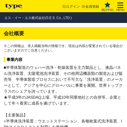
ログイン
会員登録
検討中(
0
)
MENU
エス・イー・エス株式会社(S.E.S. Co., LTD.)
会社概要
※この情報は、求人掲載当時の情報です。現在は内容が変更されている場合が
ございますのでご注意ください。
事業内容
■半導体製造のウェハー洗浄・乾燥装置を主力製品とし、液晶パネ
ル洗浄装置、太陽電池洗浄装置、その他周辺機器類の製造および販
売等 半導体製造プロセスにおいて不可欠な「洗浄装置」のメーカ
ーとして、アジアを中心にグローバルに事業を展開。世界トップク
ラスのシェアを誇っています。
★平成3年のJASDAQ上場、平成10年同業他社との合併等、企業と
して年々着実に成長を遂げています。
【主要製品】
○半導体洗浄装置：ウエットステーション、各種枚葉式洗浄装置、I