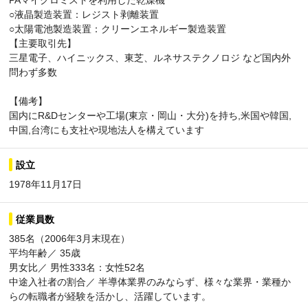
PAマイクロミストを利用した乾燥機
○液晶製造装置：レジスト剥離装置
○太陽電池製造装置：クリーンエネルギー製造装置
【主要取引先】
三星電子、ハイニックス、東芝、ルネサステクノロジ など国内外
問わず多数
【備考】
国内にR&Dセンターや工場(東京・岡山・大分)を持ち,米国や韓国,
中国,台湾にも支社や現地法人を構えています
設立
1978年11月17日
従業員数
385名（2006年3月末現在）
平均年齢／ 35歳
男女比／ 男性333名：女性52名
中途入社者の割合／ 半導体業界のみならず、様々な業界・業種か
らの転職者が経験を活かし、活躍しています。