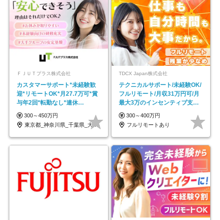
ＦＪＵＴプラス株式会社
TDCX Japan株式会社
カスタマーサポート*未経験歓
テクニカルサポート/未経験OK/
迎*リモートOK*月27.7万可*賞
フルリモート/月収31万円可/月
与年2回*転勤なし*連休
最大3万のインセンティブ支給/
OK/ZE010232
平均年齢33歳
300～450万円
300～400万円
東京都_神奈川県_千葉県_大阪府_愛知県…
フルリモートあり