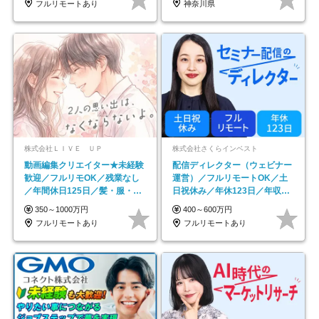
フルリモートあり
神奈川県
株式会社ＬＩＶＥ ＵＰ
株式会社さくらインベスト
動画編集クリエイター★未経験
配信ディレクター（ウェビナー
歓迎／フルリモOK／残業なし
運営）／フルリモートOK／土
／年間休日125日／髪・服・ネ
日祝休み／年休123日／年収
イル自由／研修充実で安心
600万円可
350～1000万円
400～600万円
フルリモートあり
フルリモートあり