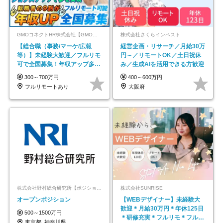
GMOコネクトHR株式会社【GMOインターネットグループ】
株式会社さくらインベスト
【総合職（事務/マーケ/広報
経営企画・リサーチ／月給30万
等）】未経験大歓迎／フルリモ
円～／リモートOK／土日祝休
可で全国募集！年収アップ多数
み／生成AIを活用できる方歓迎
★年休最大130日★
300～700万円
400～600万円
フルリモートあり
大阪府
株式会社野村総合研究所【ポジションマッチ登録】
株式会社SUNRISE
オープンポジション
【WEBデザイナー】未経験大
歓迎＊月給30万円＊年休125日
500～1500万円
＊研修充実＊フルリモ＊フルフ
東京都_神奈川県