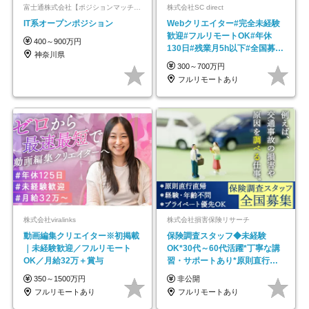
富士通株式会社【ポジションマッチ登録】
株式会社SC direct
IT系オープンポジション
Webクリエイター#完全未経験
歓迎#フルリモートOK#年休
400～900万円
130日#残業月5h以下#全国募集
神奈川県
#最大1年の研修
300～700万円
フルリモートあり
株式会社viralinks
株式会社損害保険リサーチ
動画編集クリエイター※初掲載
保険調査スタッフ◆未経験
｜未経験歓迎／フルリモート
OK*30代～60代活躍*丁寧な講
OK／月給32万＋賞与
習・サポートあり*原則直行直
帰／全国募集・業務委託
350～1500万円
非公開
フルリモートあり
フルリモートあり