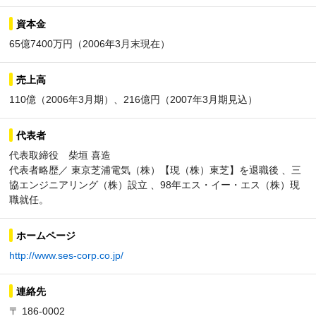
資本金
65億7400万円（2006年3月末現在）
売上高
110億（2006年3月期）、216億円（2007年3月期見込）
代表者
代表取締役 柴垣 喜造
代表者略歴／ 東京芝浦電気（株）【現（株）東芝】を退職後 、三
協エンジニアリング（株）設立 、98年エス・イー・エス（株）現
職就任。
ホームページ
http://www.ses-corp.co.jp/
連絡先
〒 186-0002