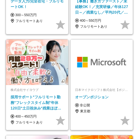
データ入力/完全在宅・フルリモ
【事務】働き方ファースト／未
ートOK！
経験OK！／充実研修／年休127
日～／残業なし／平均20代／リ
300～550万円
モートOK
400～550万円
フルリモートあり
フルリモートあり
株式会社サイヨウブ
日本マイクロソフト株式会社【ポジションマッチ登録】
採用サポート*フルリモート勤
オープンポジション
務*フレックスタイム制*年休
非公開
120日*土日祝休み*残業ほぼな
東京都
し*育児中社員8割以上
400～450万円
フルリモートあり