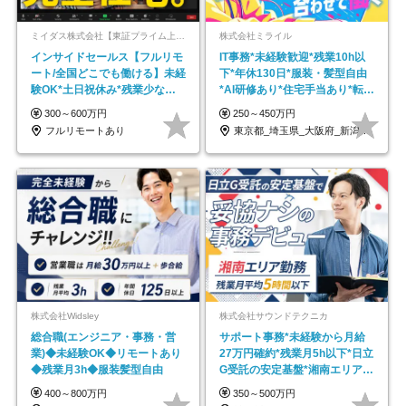
ミイダス株式会社【東証プライム上場パーソルグループ】
株式会社ミライル
インサイドセールス【フルリモ
IT事務*未経験歓迎*残業10h以
ート/全国どこでも働ける】未経
下*年休130日*服装・髪型自由
験OK*土日祝休み*残業少なめ*
*AI研修あり*住宅手当あり*転勤
在宅勤務手当あり
なし
300～600万円
250～450万円
フルリモートあり
東京都_埼玉県_大阪府_新潟県_福岡県
株式会社Widsley
株式会社サウンドテクニカ
総合職(エンジニア・事務・営
サポート事務*未経験から月給
業)◆未経験OK◆リモートあり
27万円確約*残業月5h以下*日立
◆残業月3h◆服装髪型自由
G受託の安定基盤*湘南エリア勤
務
400～800万円
350～500万円