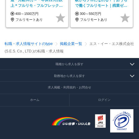
迎＊月給30万～＊年休125日以
験からプロになれる！｜おうち
上＊フルリモ・フルフレックス
で働くフルリモート｜残業ゼロ
◆10名の採用が決定◆
で18時退勤◎
400～1500万円
300～550万円
フルリモートあり
フルリモートあり
転職・求人情報サイトのtype
掲載企業一覧
エス・イー・エス株式会社
(S.E.S. Co., LTD.)の転職・求人情報
職種から求人を探す
勤務地から求人を探す
求人掲載・利用規約・お問合せ
ホーム
ログイン