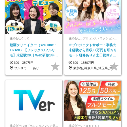
株式会社ＯＬＣ
株式会社コプロコンストラクション【東証プライム上場コプロ・ホールディングス子会社】
動画クリエイター（YouTube・
※プロジェクトサポート事務☆
TikTok）【フレックス/フルリ
未経験から月収37万円も可☆リ
モ】未経験OK｜Web研修1年間
モート研修あり☆土日祝休☆20
｜副業OK
代～30代活躍/b
300～350万円
300～1350万円
フルリモートあり
東京都_神奈川県_埼玉県_大阪府_愛知県…
株式会社TVer【ポジションマッチ登録】
株式会社Ｃｒａｎｅ＆Ｉ