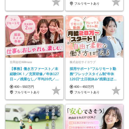
フルリモートあり
合同会社Willmate
株式会社サイヨウブ
【事務】働き方ファースト／未
採用サポート*フルリモート勤
経験OK！／充実研修／年休127
務*フレックスタイム制*年休
日～／残業なし／平均20代／リ
120日*土日祝休み*残業ほぼな
モートOK
し*育児中社員8割以上
400～550万円
400～450万円
フルリモートあり
フルリモートあり