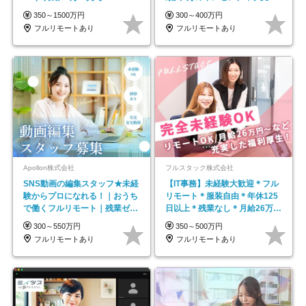
平均年齢33歳
350～1500万円
300～400万円
フルリモートあり
フルリモートあり
Apollon株式会社
フルスタック株式会社
SNS動画の編集スタッフ★未経
【IT事務】未経験大歓迎＊フル
験からプロになれる！｜おうち
リモート＊服装自由＊年休125
で働くフルリモート｜残業ゼロ
日以上＊残業なし＊月給26万円
で18時退勤◎
以上
300～550万円
350～500万円
フルリモートあり
フルリモートあり