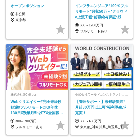
オープンポジション
インフラエンジニア*100％フル
リモート*月収50万～*クラウド
非公開
×上流工程*前職給与保証*残業
東京都
月9.8h
600～1200万円
フルリモートあり
株式会社SC direct
株式会社ワールドコンストラクション 【東証一部】 (ワールドホールディングス・グループ)
Webクリエイター#完全未経験
【管理サポート】未経験歓迎*
歓迎#フルリモートOK#年休
月給30万円以上可*福利厚生が
130日#残業月5h以下#全国募集
充実！
#最大1年の研修
300～700万円
350～450万円
フルリモートあり
東京都_神奈川県_埼玉県_千葉県_大阪府…