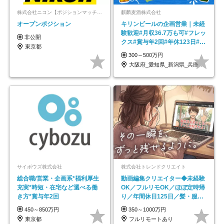
株式会社ニコン【ポジションマッチ登録】
麒麟麦酒株式会社
オープンポジション
キリンビールの企画営業｜未経
験歓迎#月収36.7万も可#フレッ
非公開
クス#賞与年2回#年休123日#完
東京都
全週休2日制
300～500万円
大阪府_愛知県_新潟県_兵庫県_福岡県
サイボウズ株式会社
株式会社トレンドクリエイト
総合職/営業・企画系*福利厚生
動画編集クリエイター◆未経験
充実*時短・在宅など選べる働
OK／フルリモOK／ほぼ定時帰
き方*賞与年2回
り／年間休日125日／髪・服・
ネイル自由／副業OK
450～850万円
350～1000万円
東京都
フルリモートあり