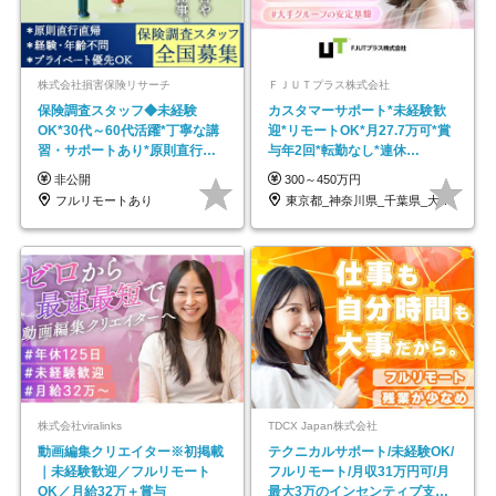
株式会社損害保険リサーチ
ＦＪＵＴプラス株式会社
保険調査スタッフ◆未経験
カスタマーサポート*未経験歓
OK*30代～60代活躍*丁寧な講
迎*リモートOK*月27.7万可*賞
習・サポートあり*原則直行直
与年2回*転勤なし*連休
帰／全国募集・業務委託
OK/ZE010232
非公開
300～450万円
フルリモートあり
東京都_神奈川県_千葉県_大阪府_愛知県…
株式会社viralinks
TDCX Japan株式会社
動画編集クリエイター※初掲載
テクニカルサポート/未経験OK/
｜未経験歓迎／フルリモート
フルリモート/月収31万円可/月
OK／月給32万＋賞与
最大3万のインセンティブ支給/