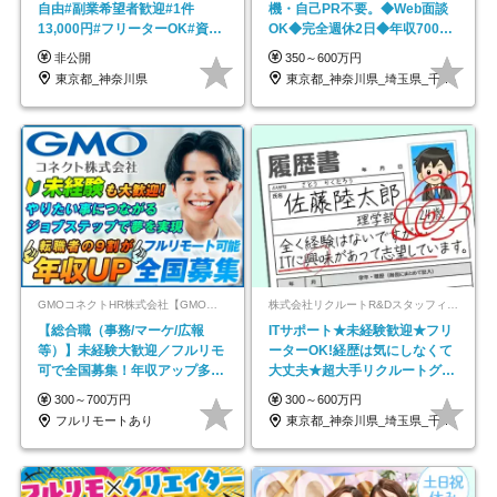
自由#副業希望者歓迎#1件
機・自己PR不要。◆Web面談
13,000円#フリーターOK#資格
OK◆完全週休2日◆年収700万
スキル不要
円可/p13
非公開
350～600万円
東京都_神奈川県
東京都_神奈川県_埼玉県_千葉県_大阪府…
GMOコネクトHR株式会社【GMOインターネットグループ】
株式会社リクルートR&Dスタッフィング【リクルートグループ】
【総合職（事務/マーケ/広報
ITサポート★未経験歓迎★フリ
等）】未経験大歓迎／フルリモ
ーターOK!経歴は気にしなくて
可で全国募集！年収アップ多数
大丈夫★超大手リクルートグル
★年休最大130日★
ープの正社員/sg
300～700万円
300～600万円
フルリモートあり
東京都_神奈川県_埼玉県_千葉県_大阪府…