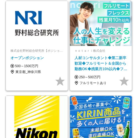
株式会社野村総合研究所【ポジションマッチ登録】
ｎｏｔａｒｉ株式会社
オープンポジション
人材コンサルタント◆第二新卒
歓迎◆フルリモート＆全国から
500～1500万円
勤務OK◆残業月10h以内◆フレ
東京都_神奈川県
ックス制
250～500万円
フルリモートあり