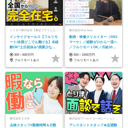
ミイダス株式会社【東証プライム上場パーソルグループ】
株式会社One feat.
インサイドセールス【フルリモ
動画・映像クリエイター（SNS
ート/全国どこでも働ける】未経
マーケ）／経験ゼロから一流へ
験OK*土日祝休み*残業少なめ*
／フルリモートOK／月給30万
在宅勤務手当あり
円～／年休130日以上
300～600万円
300～1500万円
フルリモートあり
フルリモートあり
株式会社ＳＧＭ
株式会社ワールドコーポレーション 採用事業部【上場グループ】
点検スタッフ#勤務時間＆日数
アシスタントスタッフ★志望動