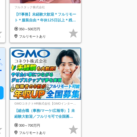
フルスタック株式会社
【IT事務】未経験大歓迎＊フルリモー
ト＊服装自由＊年休125日以上＊残業
なし＊月給26万円以上
350～500万円
フルリモートあり
GMOコネクトHR株式会社【GMOインターネ
ットグループ】
【総合職（事務/マーケ/広報等）】未
経験大歓迎／フルリモ可で全国募
集！年収アップ多数★年休最大130日
300～700万円
★
フルリモートあり