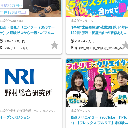
株式会社One feat.
株式会社ミライル
動画・映像クリエイター（SNSマー
IT事務*未経験歓迎*残業10h以下*年
ケ）／経験ゼロから一流へ／フルリ
130日*服装・髪型自由*AI研修あり*
モートOK／月給30万円～／年休130
住宅手当あり*転勤なし
300～1500万円
250～450万円
日以上
フルリモートあり
東京都_埼玉県_大阪府_新潟県_福岡
県
株式会社野村総合研究所【ポジションマッチ
株式会社ＯＬＣ
登録】
オープンポジション
動画クリエイター（YouTube・TikTo
k）【フレックス/フルリモ】未経験O