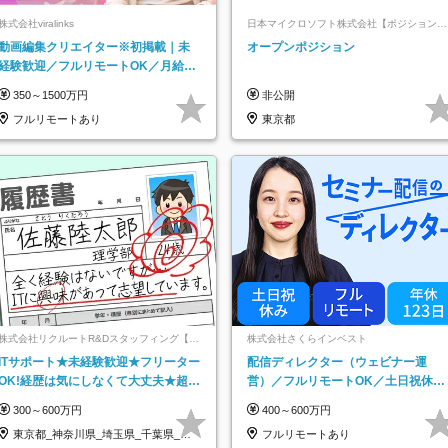
株式会社viralinks
日本マイクロソフト株式会社【ポジションマ
ッチ登録】
動画編集クリエイター※初掲載｜未
オープンポジション
経験歓迎／フルリモートOK／月給32
万＋賞与
350～1500万円
非公開
フルリモートあり
東京都
株式会社リクルートR&Dスタッフィング【リ
株式会社さくらインベスト
クルートグループ】
ITサポート★未経験歓迎★フリーター
配信ディレクター（ウェビナー運
OK!経歴は気にしなくて大丈夫★超大
営）／フルリモートOK／土日祝休み
手リクルートグループの正社員/sg
／年休123日／年収600万円可
300～600万円
400～600万円
東京都_神奈川県_埼玉県_千葉県_大
フルリモートあり