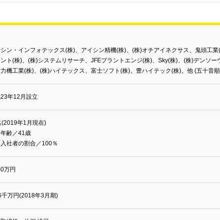
シン・インフォテックス(株)、アイシン精機(株)、(株)オチアイネクサス、鬼頭工業(
ント(株)、(株)システムリサーチ、JFEプラントエンジ(株)、Sky(株)、(株)デンソ
力機工業(株)、(株)ハイテックス、富士ソフト(株)、豊ハイテック(株)、他 (五十音順
23年12月設立
名(2019年1月現在)
年齢／41歳
入社者の割合／100％
000万円
6千万円(2018年3月期)