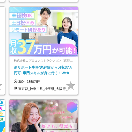
株式会社コプロコンストラクション【東証プ
ライム上場コプロ・ホールディングス子会
※サポート事務*未経験から月収37万
社】
円可♪専門スキルが身に付く！Web面
接＆リモート研修も充実♪/a
300～1350万円
東京都_神奈川県_埼玉県_大阪府_愛
知県…