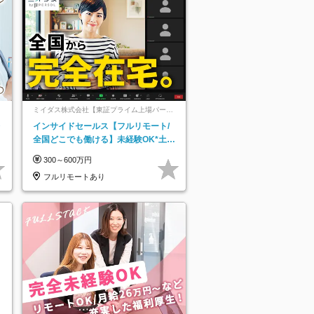
ミイダス株式会社【東証プライム上場パーソ
ルグループ】
レ
インサイドセールス【フルリモート/
全国どこでも働ける】未経験OK*土日
祝休み*残業少なめ*在宅勤務手当あり
300～600万円
フルリモートあり