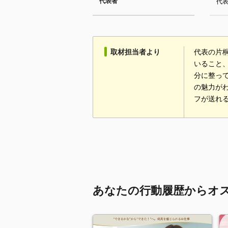
代表者
代表
取材担当者より
代表の片
いること
分に整っ
の魅力が
フが送れ
あなたの行動履歴からオ