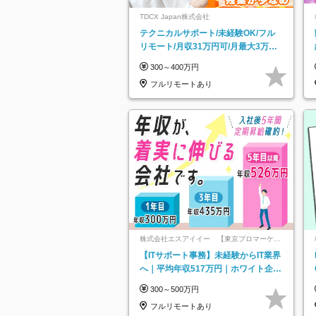
TDCX Japan株式会社
テクニカルサポート/未経験OK/フル
リモート/月収31万円可/月最大3万の
インセンティブ支給/平均年齢33歳
300～400万円
フルリモートあり
株式会社エスアイイー 【東京プロマーケッ
ト上場】
【ITサポート事務】未経験からIT業界
へ｜平均年収517万円｜ホワイト企業
認定｜年休134日｜リモートOK
300～500万円
フルリモートあり