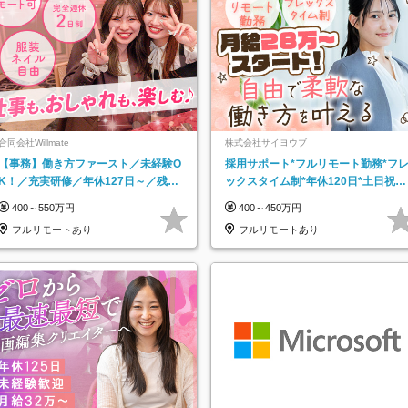
合同会社Willmate
株式会社サイヨウブ
【事務】働き方ファースト／未経験O
採用サポート*フルリモート勤務*フ
K！／充実研修／年休127日～／残業
ックスタイム制*年休120日*土日祝休
なし／平均20代／リモートOK
み*残業ほぼなし*育児中社員8割以上
400～550万円
400～450万円
フルリモートあり
フルリモートあり