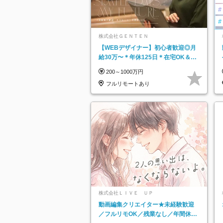
株式会社ＧＥＮＴＥＮ
【WEBデザイナー】初⼼者歓迎◎⽉
給30万〜＊年休125⽇＊在宅OK＆研
修あり＊フレックス
200～1000万円
フルリモートあり
株式会社ＬＩＶＥ ＵＰ
動画編集クリエイター★未経験歓迎
／フルリモOK／残業なし／年間休日