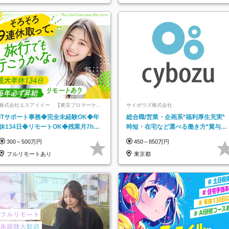
阪府…
株式会社エスアイイー 【東京プロマーケッ
サイボウズ株式会社
ト上場】
ITサポート事務◆完全未経験OK◆年
総合職/営業・企画系*福利厚生充実*
休134日◆リモートOK◆残業月7h以
時短・在宅など選べる働き方*賞与年
下◆賞与年3回◆5年目まで必ず昇給
2回
300～500万円
450～850万円
フルリモートあり
東京都