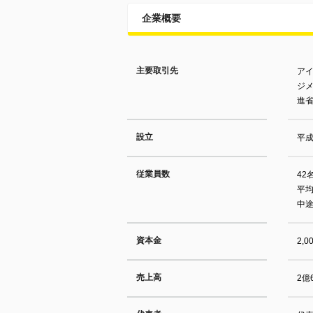
企業概要
主要取引先
アイ
ジメ
進省
設立
平成
従業員数
42
平均
中途
資本金
2,
売上高
2億