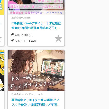
株式会社Vuetech
休
IT事務職・Webデザイナー｜未経験歓
迎◆約1年間の研修◆月給35万円も可
◆副業・フルリモート可◆年休126日
400～1000万円
フルリモートあり
株式会社トレンドクリエイト
動画編集クリエイター◆未経験OK／
フルリモOK／ほぼ定時帰り／年間休