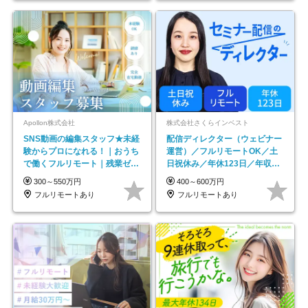
Apollon株式会社
株式会社さくらインベスト
SNS動画の編集スタッフ★未経
配信ディレクター（ウェビナー
験からプロになれる！｜おうち
運営）／フルリモートOK／土
で働くフルリモート｜残業ゼロ
日祝休み／年休123日／年収
で18時退勤◎
600万円可
300～550万円
400～600万円
フルリモートあり
フルリモートあり