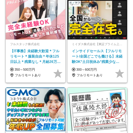
フルスタック株式会社
ミイダス株式会社【東証プライム上場パーソルグループ】
【IT事務】未経験大歓迎＊フル
インサイドセールス【フルリモ
リモート＊服装自由＊年休125
ート/全国どこでも働ける】未経
日以上＊残業なし＊月給26万円
験OK*土日祝休み*残業少なめ*
以上
在宅勤務手当あり
350～500万円
300～600万円
フルリモートあり
フルリモートあり