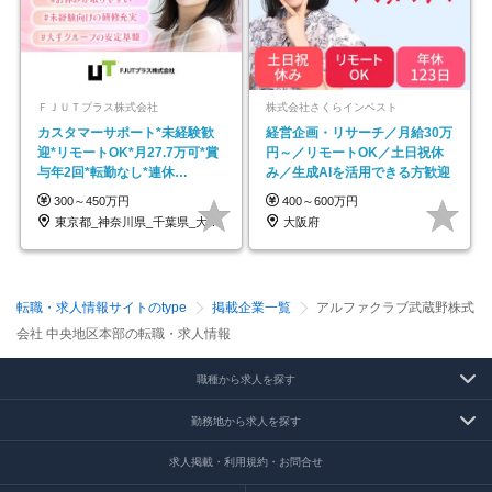
ＦＪＵＴプラス株式会社
株式会社さくらインベスト
カスタマーサポート*未経験歓
経営企画・リサーチ／月給30万
迎*リモートOK*月27.7万可*賞
円～／リモートOK／土日祝休
与年2回*転勤なし*連休
み／生成AIを活用できる方歓迎
OK/ZE010232
300～450万円
400～600万円
東京都_神奈川県_千葉県_大阪府_愛知県…
大阪府
転職・求人情報サイトのtype
掲載企業一覧
アルファクラブ武蔵野株式
会社 中央地区本部の転職・求人情報
職種から求人を探す
勤務地から求人を探す
求人掲載・利用規約・お問合せ