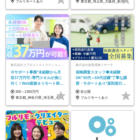
フルリモートあり
東京都_埼玉県_大阪府_新潟県_福岡県
株式会社コプロコンストラクション【東証プライム上場コプロ・ホールディングス子会社】
株式会社損害保険リサーチ
※サポート事務*未経験から月
保険調査スタッフ◆未経験
収37万円可♪専門スキルが身に
OK*30代～60代活躍*丁寧な講
付く！Web面接＆リモート研修
習・サポートあり*原則直行直
も充実♪/a
帰／全国募集・業務委託
300～1350万円
非公開
東京都_神奈川県_埼玉県_大阪府_愛知県…
フルリモートあり