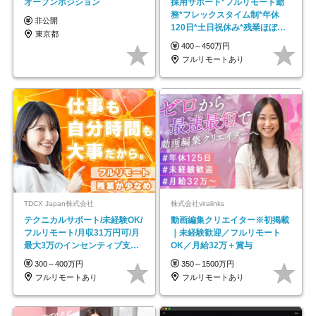
オープンポジション
採用サポート*フルリモート勤
務*フレックスタイム制*年休
非公開
120日*土日祝休み*残業ほぼな
東京都
し*育児中社員8割以上
400～450万円
フルリモートあり
TDCX Japan株式会社
株式会社viralinks
テクニカルサポート/未経験OK/
動画編集クリエイター※初掲載
フルリモート/月収31万円可/月
｜未経験歓迎／フルリモート
最大3万のインセンティブ支給/
OK／月給32万＋賞与
平均年齢33歳
300～400万円
350～1500万円
フルリモートあり
フルリモートあり