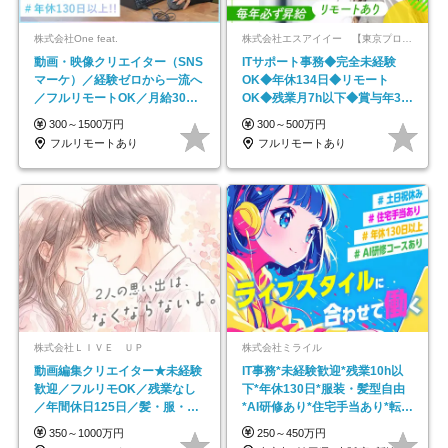
株式会社One feat.
株式会社エスアイイー 【東京プロマーケット上場】
動画・映像クリエイター（SNS
ITサポート事務◆完全未経験
マーケ）／経験ゼロから一流へ
OK◆年休134日◆リモート
／フルリモートOK／月給30万
OK◆残業月7h以下◆賞与年3回
円～／年休130日以上
◆5年目まで必ず昇給
300～1500万円
300～500万円
フルリモートあり
フルリモートあり
株式会社ＬＩＶＥ ＵＰ
株式会社ミライル
動画編集クリエイター★未経験
IT事務*未経験歓迎*残業10h以
歓迎／フルリモOK／残業なし
下*年休130日*服装・髪型自由
／年間休日125日／髪・服・ネ
*AI研修あり*住宅手当あり*転勤
イル自由／研修充実で安心
なし
350～1000万円
250～450万円