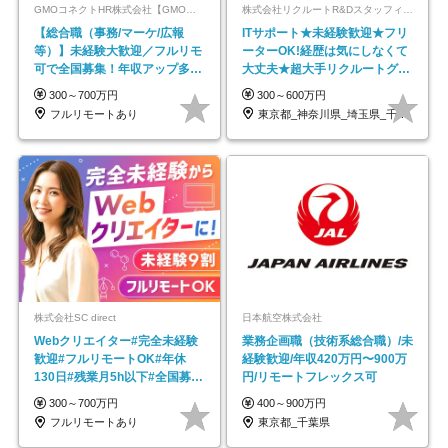
GMOコネクトHR株式会社【GMOインターネットグループ】
株式会社リクルートR&Dスタッフィング【リクルートグループ】
【総合職（事務/マーケ/広報
ITサポート★未経験歓迎★フリ
等）】未経験大歓迎／フルリモ
ーターOK!経歴は気にしなくて
可で全国募集！年収アップ多数
大丈夫★超大手リクルートグル
★年休最大130日★
ープの正社員/sg
300～700万円
300～600万円
フルリモートあり
東京都_神奈川県_埼玉県_千葉県_大阪府…
株式会社SC direct
日本航空株式会社
Webクリエイター#完全未経験
業務企画職（技術系総合職）/未
歓迎#フルリモートOK#年休
経験歓迎/年収420万円〜900万
130日#残業月5h以下#全国募集
円/リモートフレックス可
#最大1年の研修
300～700万円
400～900万円
フルリモートあり
東京都_千葉県