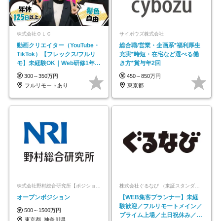
株式会社ＯＬＣ
サイボウズ株式会社
動画クリエイター（YouTube・
総合職/営業・企画系*福利厚生
TikTok）【フレックス/フルリ
充実*時短・在宅など選べる働
モ】未経験OK｜Web研修1年間
き方*賞与年2回
｜副業OK
300～350万円
450～850万円
フルリモートあり
東京都
株式会社野村総合研究所【ポジションマッチ登録】
株式会社ぐるなび （東証スタンダード上場）
オープンポジション
【WEB集客プランナー】未経
験歓迎／フルリモートメイン／
500～1500万円
プライム上場／土日祝休み／東
東京都_神奈川県