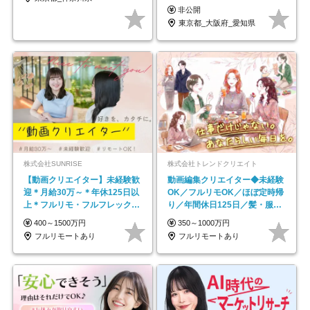
京・大阪・名古屋
非公開
東京都_大阪府_愛知県
株式会社SUNRISE
株式会社トレンドクリエイト
【動画クリエイター】未経験歓
動画編集クリエイター◆未経験
迎＊月給30万～＊年休125日以
OK／フルリモOK／ほぼ定時帰
上＊フルリモ・フルフレックス
り／年間休日125日／髪・服・
◆10名の採用が決定◆
ネイル自由／副業OK
400～1500万円
350～1000万円
フルリモートあり
フルリモートあり