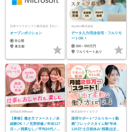
日本マイクロソフト株式会社【ポジションマッチ登録】
Apollon株式会社
オープンポジション
データ入力/完全在宅・フルリモ
ートOK！
非公開
300～550万円
東京都
フルリモートあり
合同会社Willmate
株式会社サイヨウブ
【事務】働き方ファースト／未
採用サポート*フルリモート勤
経験OK！／充実研修／年休127
務*フレックスタイム制*年休
日～／残業なし／平均20代／リ
120日*土日祝休み*残業ほぼな