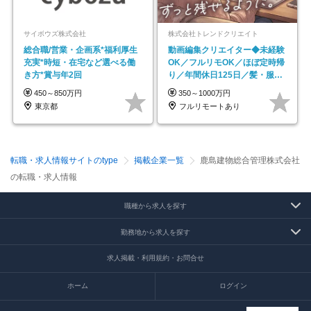
サイボウズ株式会社
株式会社トレンドクリエイト
総合職/営業・企画系*福利厚生
動画編集クリエイター◆未経験
充実*時短・在宅など選べる働
OK／フルリモOK／ほぼ定時帰
き方*賞与年2回
り／年間休日125日／髪・服・
ネイル自由／副業OK
450～850万円
350～1000万円
東京都
フルリモートあり
転職・求人情報サイトのtype
掲載企業一覧
鹿島建物総合管理株式会社
の転職・求人情報
職種から求人を探す
勤務地から求人を探す
求人掲載・利用規約・お問合せ
ホーム
ログイン