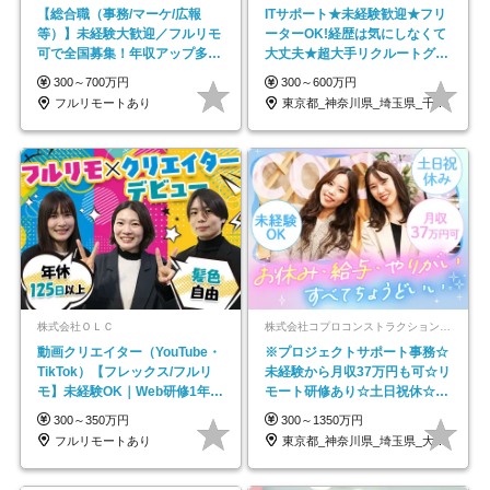
【総合職（事務/マーケ/広報
ITサポート★未経験歓迎★フリ
等）】未経験大歓迎／フルリモ
ーターOK!経歴は気にしなくて
可で全国募集！年収アップ多数
大丈夫★超大手リクルートグル
★年休最大130日★
ープの正社員/sg
300～700万円
300～600万円
フルリモートあり
東京都_神奈川県_埼玉県_千葉県_大阪府…
株式会社ＯＬＣ
株式会社コプロコンストラクション【東証プライム上場コプロ・ホールディングス子会社】
動画クリエイター（YouTube・
※プロジェクトサポート事務☆
TikTok）【フレックス/フルリ
未経験から月収37万円も可☆リ
モ】未経験OK｜Web研修1年間
モート研修あり☆土日祝休☆20
｜副業OK
代～30代活躍/b
300～350万円
300～1350万円
フルリモートあり
東京都_神奈川県_埼玉県_大阪府_愛知県…