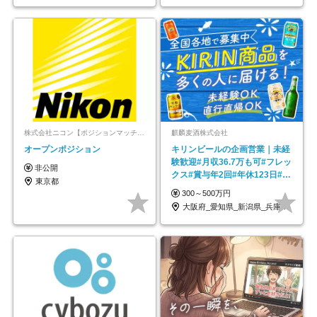
株式会社ニコン【ポジションマッチ登録】
麒麟麦酒株式会社
オープンポジション
キリンビールの企画営業｜未経
験歓迎#月収36.7万も可#フレッ
非公開
クス#賞与年2回#年休123日#完
東京都
全週休2日制
300～500万円
大阪府_愛知県_新潟県_兵庫県_福岡県