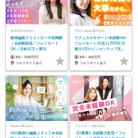
株式会社viralinks
TDCX Japan株式会社
動画編集クリエイター※初掲載
テクニカルサポート/未経験OK/
｜未経験歓迎／フルリモート
フルリモート/月収31万円可/月
OK／月給32万＋賞与
最大3万のインセンティブ支給/
平均年齢33歳
350～1500万円
300～400万円
フルリモートあり
フルリモートあり
Apollon株式会社
フルスタック株式会社
SNS動画の編集スタッフ★未経
【IT事務】未経験大歓迎＊フル