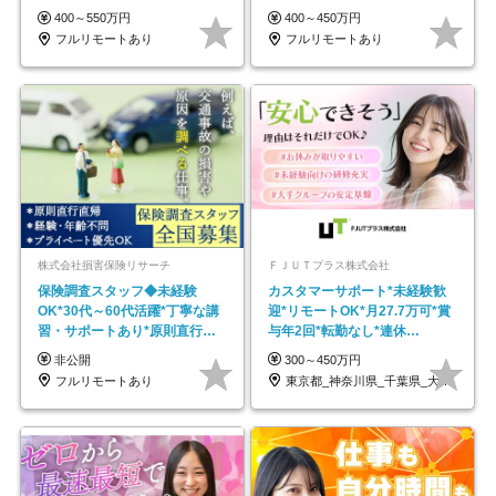
モートOK
し*育児中社員8割以上
400～550万円
400～450万円
フルリモートあり
フルリモートあり
株式会社損害保険リサーチ
ＦＪＵＴプラス株式会社
保険調査スタッフ◆未経験
カスタマーサポート*未経験歓
OK*30代～60代活躍*丁寧な講
迎*リモートOK*月27.7万可*賞
習・サポートあり*原則直行直
与年2回*転勤なし*連休
帰／全国募集・業務委託
OK/ZE010232
非公開
300～450万円
フルリモートあり
東京都_神奈川県_千葉県_大阪府_愛知県…