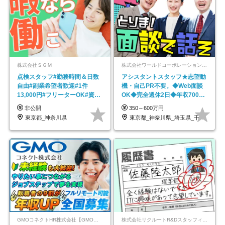
株式会社ＳＧＭ
株式会社ワールドコーポレーション 採用事業部【上場グループ】
点検スタッフ#勤務時間＆日数
アシスタントスタッフ★志望動
自由#副業希望者歓迎#1件
機・自己PR不要。◆Web面談
13,000円#フリーターOK#資格
OK◆完全週休2日◆年収700万
スキル不要
円可/p13
非公開
350～600万円
東京都_神奈川県
東京都_神奈川県_埼玉県_千葉県_大阪府…
GMOコネクトHR株式会社【GMOインターネットグループ】
株式会社リクルートR&Dスタッフィング【リクルートグループ】