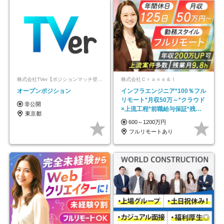
株式会社TVer【ポジションマッチ登録】
株式会社Ｃｒａｎｅ＆Ｉ
オープンポジション
インフラエンジニア*100％フル
リモート*月収50万～*クラウド
非公開
×上流工程*前職給与保証*残業
東京都
月9.8h
600～1200万円
フルリモートあり