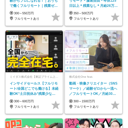
験からプロになれる！｜おうち
リモート＊服装自由＊年休125
で働くフルリモート｜残業ゼロ
日以上＊残業なし＊月給26万円
で18時退勤◎
以上
300～550万円
350～500万円
フルリモートあり
フルリモートあり
ミイダス株式会社【東証プライム上場パーソルグループ】
株式会社One feat.
インサイドセールス【フルリモ
動画・映像クリエイター（SNS
ート/全国どこでも働ける】未経
マーケ）／経験ゼロから一流へ
験OK*土日祝休み*残業少なめ*
／フルリモートOK／月給30万
在宅勤務手当あり
円～／年休130日以上
300～600万円
300～1500万円
フルリモートあり
フルリモートあり