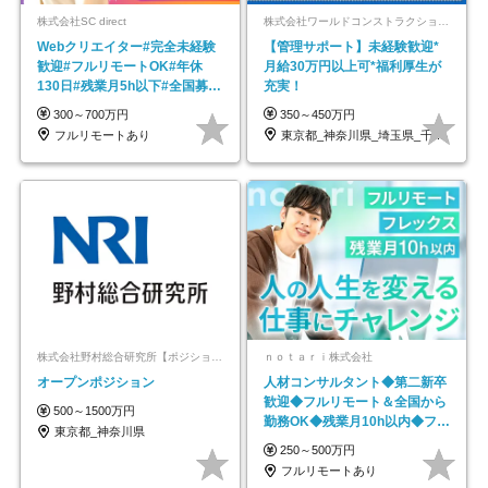
株式会社SC direct
株式会社ワールドコンストラクション 【東証一部】 (ワールドホールディングス・グループ)
Webクリエイター#完全未経験
【管理サポート】未経験歓迎*
歓迎#フルリモートOK#年休
月給30万円以上可*福利厚生が
130日#残業月5h以下#全国募集
充実！
#最大1年の研修
300～700万円
350～450万円
フルリモートあり
東京都_神奈川県_埼玉県_千葉県_大阪府…
株式会社野村総合研究所【ポジションマッチ登録】
ｎｏｔａｒｉ株式会社
オープンポジション
人材コンサルタント◆第二新卒
歓迎◆フルリモート＆全国から
500～1500万円
勤務OK◆残業月10h以内◆フレ
東京都_神奈川県
ックス制
250～500万円
フルリモートあり