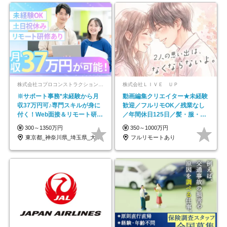
株式会社コプロコンストラクション【東証プライム上場コプロ・ホールディングス子会社】
株式会社ＬＩＶＥ ＵＰ
※サポート事務*未経験から月
動画編集クリエイター★未経験
収37万円可♪専門スキルが身に
歓迎／フルリモOK／残業なし
付く！Web面接＆リモート研修
／年間休日125日／髪・服・ネ
も充実♪/a
イル自由／研修充実で安心
300～1350万円
350～1000万円
東京都_神奈川県_埼玉県_大阪府_愛知県…
フルリモートあり