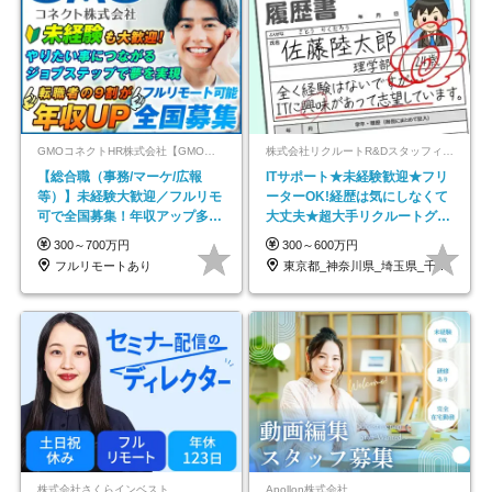
GMOコネクトHR株式会社【GMOインターネットグループ】
株式会社リクルートR&Dスタッフィング【リクルートグループ】
【総合職（事務/マーケ/広報
ITサポート★未経験歓迎★フリ
等）】未経験大歓迎／フルリモ
ーターOK!経歴は気にしなくて
可で全国募集！年収アップ多数
大丈夫★超大手リクルートグル
★年休最大130日★
ープの正社員/sg
300～700万円
300～600万円
フルリモートあり
東京都_神奈川県_埼玉県_千葉県_大阪府…
株式会社さくらインベスト
Apollon株式会社