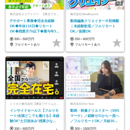
株式会社エスアイイー 【東京プロマーケット上場】
株式会社MiraiBeyond
ITサポート事務◆完全未経験
動画編集クリエイター※初掲載
OK◆年休134日◆リモート
｜未経験歓迎／フルリモート
OK◆残業月7h以下◆賞与年3回
OK／副業OK
◆5年目まで必ず昇給
300～500万円
250～600万円
フルリモートあり
フルリモートあり
ミイダス株式会社【東証プライム上場パーソルグループ】
株式会社One feat.
インサイドセールス【フルリモ
動画・映像クリエイター（SNS
ート/全国どこでも働ける】未経
マーケ）／経験ゼロから一流へ
験OK*土日祝休み*残業少なめ*
／フルリモートOK／月給30万
在宅勤務手当あり
円～／年休130日以上
300～600万円
300～1500万円