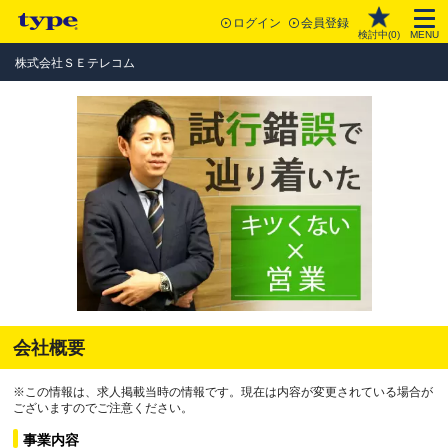
ログイン
会員登録
検討中(
0
)
MENU
株式会社ＳＥテレコム
会社概要
※この情報は、求人掲載当時の情報です。現在は内容が変更されている場合が
ございますのでご注意ください。
事業内容