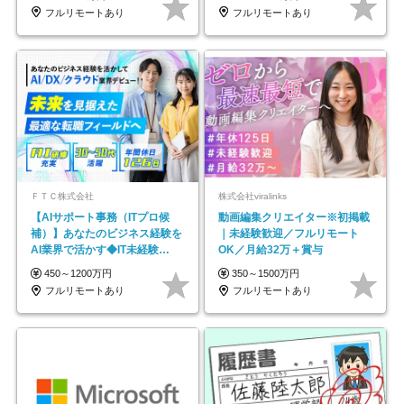
フルリモートあり
フルリモートあり
ＦＴＣ株式会社
株式会社viralinks
【AIサポート事務（ITプロ候
動画編集クリエイター※初掲載
補）】あなたのビジネス経験を
｜未経験歓迎／フルリモート
AI業界で活かす◆IT未経験
OK／月給32万＋賞与
OK◆目指せるコンサル
450～1200万円
350～1500万円
フルリモートあり
フルリモートあり