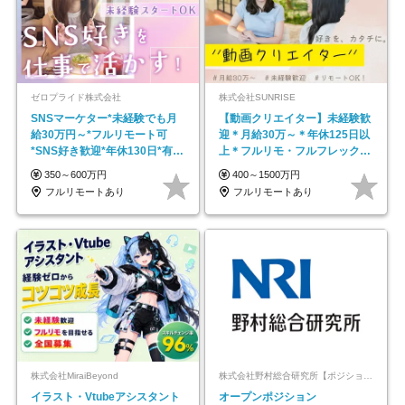
ゼロプライド株式会社
株式会社SUNRISE
SNSマーケター*未経験でも月
【動画クリエイター】未経験歓
給30万円～*フルリモート可
迎＊月給30万～＊年休125日以
*SNS好き歓迎*年休130日*有休
上＊フルリモ・フルフレックス
取得率100%
◆10名の採用が決定◆
350～600万円
400～1500万円
フルリモートあり
フルリモートあり
株式会社MiraiBeyond
株式会社野村総合研究所【ポジションマッチ登録】
イラスト・Vtubeアシスタント
オープンポジション