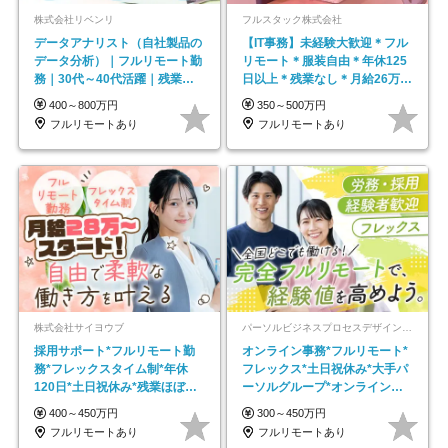
株式会社リベンリ
フルスタック株式会社
データアナリスト（自社製品の
【IT事務】未経験大歓迎＊フル
データ分析）｜フルリモート勤
リモート＊服装自由＊年休125
務｜30代～40代活躍｜残業少
日以上＊残業なし＊月給26万円
なめ｜子育て社員多数活躍
以上
400～800万円
350～500万円
フルリモートあり
フルリモートあり
株式会社サイヨウブ
パーソルビジネスプロセスデザイン株式会社 事業開発本部
採用サポート*フルリモート勤
オンライン事務*フルリモート*
務*フレックスタイム制*年休
フレックス*土日祝休み*大手パ
120日*土日祝休み*残業ほぼな
ーソルグループ*オンライン面
し*育児中社員8割以上
接*30～40代活躍中
400～450万円
300～450万円
フルリモートあり
フルリモートあり