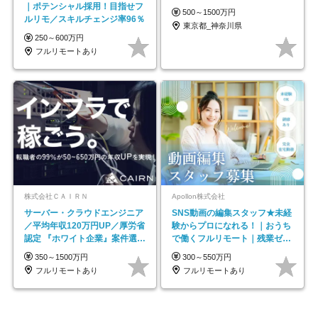
｜ポテンシャル採用！目指せフ
500～1500万円
ルリモ／スキルチェンジ率96％
東京都_神奈川県
250～600万円
フルリモートあり
株式会社ＣＡＩＲＮ
Apollon株式会社
サーバー・クラウドエンジニア
SNS動画の編集スタッフ★未経
／平均年収120万円UP／厚労省
験からプロになれる！｜おうち
認定 『ホワイト企業』案件選択
で働くフルリモート｜残業ゼロ
制度／年休129日
で18時退勤◎
350～1500万円
300～550万円
フルリモートあり
フルリモートあり