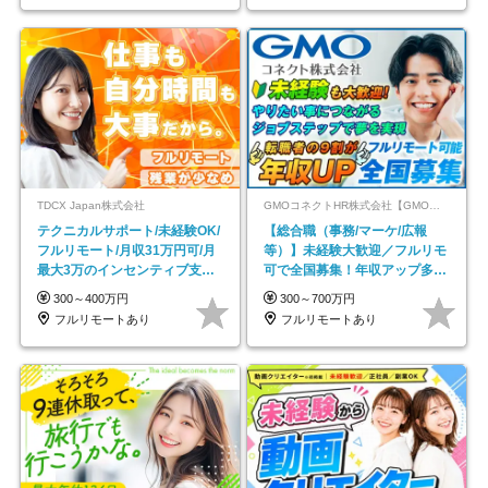
TDCX Japan株式会社
GMOコネクトHR株式会社【GMOインターネットグループ】
テクニカルサポート/未経験OK/
【総合職（事務/マーケ/広報
フルリモート/月収31万円可/月
等）】未経験大歓迎／フルリモ
最大3万のインセンティブ支給/
可で全国募集！年収アップ多数
平均年齢33歳
★年休最大130日★
300～400万円
300～700万円
フルリモートあり
フルリモートあり