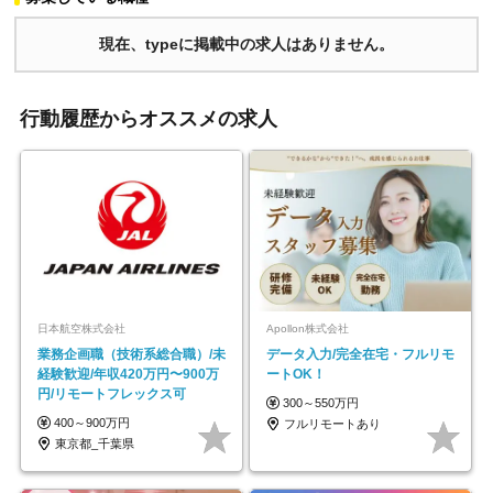
現在、typeに掲載中の求人はありません。
行動履歴からオススメの求人
日本航空株式会社
Apollon株式会社
業務企画職（技術系総合職）/未
データ入力/完全在宅・フルリモ
経験歓迎/年収420万円〜900万
ートOK！
円/リモートフレックス可
300～550万円
400～900万円
フルリモートあり
東京都_千葉県