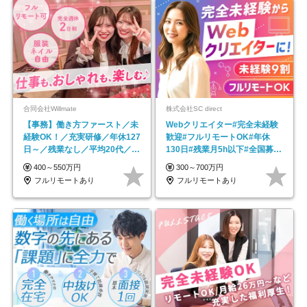
合同会社Willmate
株式会社SC direct
【事務】働き方ファースト／未
Webクリエイター#完全未経験
経験OK！／充実研修／年休127
歓迎#フルリモートOK#年休
日～／残業なし／平均20代／リ
130日#残業月5h以下#全国募集
モートOK
#最大1年の研修
400～550万円
300～700万円
フルリモートあり
フルリモートあり