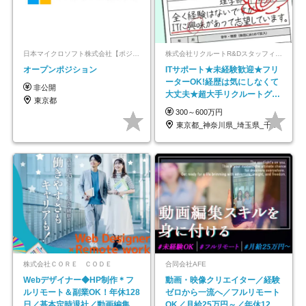
日本マイクロソフト株式会社【ポジションマッチ登録】
株式会社リクルートR&Dスタッフィング【リクルートグループ】
オープンポジション
ITサポート★未経験歓迎★フリ
ーターOK!経歴は気にしなくて
非公開
大丈夫★超大手リクルートグル
東京都
ープの正社員/sg
300～600万円
東京都_神奈川県_埼玉県_千葉県_大阪府…
株式会社ＣＯＲＥ ＣＯＤＥ
合同会社AFE
Webデザイナー◆HP制作＊フ
動画・映像クリエイター／経験
ルリモート＆副業OK！年休128
ゼロから一流へ／フルリモート
日／基本定時退社／動画編集
OK／月給25万円～／年休125