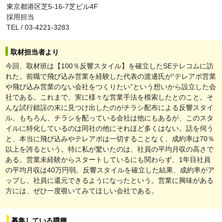
東京都港区芝5-16-7芝ビル4F
採用担当
TEL / 03-4221-3283
取材担当者より
今回、取材班は【100％反響スタイル】を確立したSEテレコムに訪
れた。前職で飛び込み営業を経験した代表の渡邊氏が“テレアポ営業
や飛び込み営業のない会社をつくりたい”という想いから設立した会
社である。これまで、実に様々な営業手法を模索したとのこと。そ
んな試行錯誤の末に見つけ出したのがチラシ配布による反響スタイ
ル。もちろん、チラシを配っている会社は他にもあるが、このスタ
イルに特化しているのは同社の他にそれほど多くはない。話を伺う
と、本当に飛び込みやテレアポは一切することなく、成約率は70％
以上を誇るという。特に私が驚いたのは、社員の平均月収の高さで
ある。営業未経験からスタートしているにも関わらず、1年目社員
の平均月収は40万円弱。反響スタイルを確立した結果、成約率がア
ップし、社員に還元できるようになったという。営業に興味がある
方には、ぜひ一度覗いてみてほしい会社である。
募集している職種