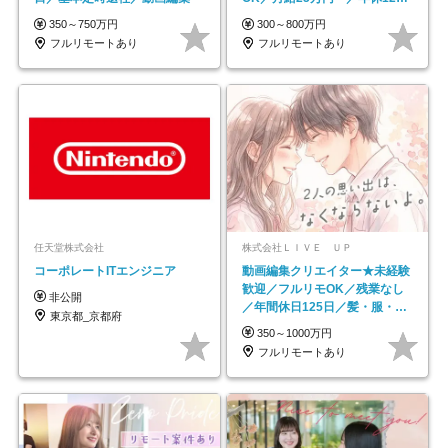
日以上
350～750万円
300～800万円
フルリモートあり
フルリモートあり
任天堂株式会社
株式会社ＬＩＶＥ ＵＰ
コーポレートITエンジニア
動画編集クリエイター★未経験
歓迎／フルリモOK／残業なし
非公開
／年間休日125日／髪・服・ネ
東京都_京都府
イル自由／研修充実で安心
350～1000万円
フルリモートあり