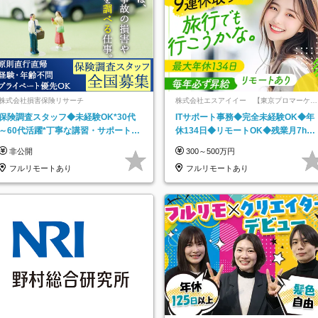
株式会社損害保険リサーチ
株式会社エスアイイー 【東京プロマーケッ
ト上場】
保険調査スタッフ◆未経験OK*30代
ITサポート事務◆完全未経験OK◆年
～60代活躍*丁寧な講習・サポートあ
休134日◆リモートOK◆残業月7h以
り*原則直行直帰／全国募集・業務委
下◆賞与年3回◆5年目まで必ず昇給
非公開
300～500万円
託
フルリモートあり
フルリモートあり