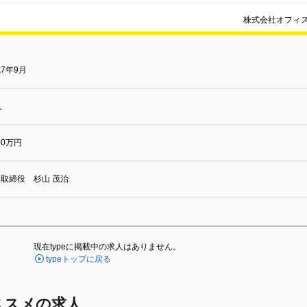
株式会社オフィ
7年9月
人
000万円
取締役 杉山 茂治
現在typeに掲載中の求人はありません。
typeトップに戻る
ススメの求人