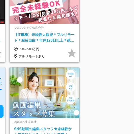
フルスタック株式会社
【IT事務】未経験大歓迎＊フルリモー
日
ト＊服装自由＊年休125日以上＊残業
り
なし＊月給26万円以上
350～500万円
フルリモートあり
Apollon株式会社
SNS動画の編集スタッフ★未経験か