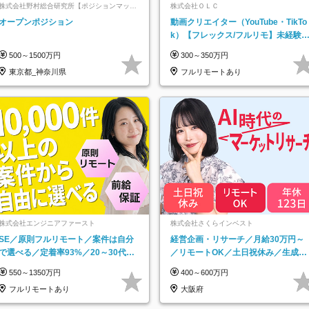
株式会社野村総合研究所【ポジションマッチ
株式会社ＯＬＣ
登録】
オープンポジション
動画クリエイター（YouTube・TikTo
k）【フレックス/フルリモ】未経験O
K｜Web研修1年間｜副業OK
500～1500万円
300～350万円
東京都_神奈川県
フルリモートあり
株式会社エンジニアファースト
株式会社さくらインベスト
SE／原則フルリモート／案件は自分
経営企画・リサーチ／月給30万円～
で選べる／定着率93%／20～30代活
／リモートOK／土日祝休み／生成AI
躍中！
を活用できる方歓迎
550～1350万円
400～600万円
フルリモートあり
大阪府