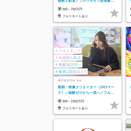
経験大歓迎／フルリモ可で全国募
集！年収アップ多数★年休最大130日
300～700万円
★
フルリモートあり
株式会社One feat.
動画・映像クリエイター（SNSマー
ケ）／経験ゼロから一流へ／フルリ
モートOK／月給30万円～／年休130
300～1500万円
日以上
フルリモートあり