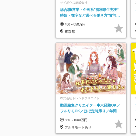
サイボウズ株式会社
総合職/営業・企画系*福利厚生充実*
時短・在宅など選べる働き方*賞与年
2回
450～850万円
東京都
株式会社トレンドクリエイト
動画編集クリエイター◆未経験OK／
フルリモOK／ほぼ定時帰り／年間休
日125日／髪・服・ネイル自由／副業
350～1000万円
OK
フルリモートあり