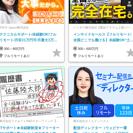
TDCX Japan株式会社
ミイダス株式会社【東証プライム上場パーソ
ルグループ】
テクニカルサポート/未経験OK/フル
インサイドセールス【フルリモート/
リモート/月収31万円可/月最大3万の
全国どこでも働ける】未経験OK*土
インセンティブ支給/平均年齢33歳
祝休み*残業少なめ*在宅勤務手当あ
300～400万円
300～600万円
フルリモートあり
フルリモートあり
株式会社リクルートR&Dスタッフィング【リ
株式会社さくらインベスト
クルートグループ】
ITサポート★未経験歓迎★フリーター
配信ディレクター（ウェビナー運