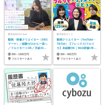
株式会社One feat.
株式会社ＯＬＣ
動画・映像クリエイター（SNS
動画クリエイター（YouTube・
マーケ）／経験ゼロから一流へ
TikTok）【フレックス/フルリ
／フルリモートOK／月給30万
モ】未経験OK｜Web研修1年間
円～／年休130日以上
｜副業OK
300～1500万円
300～350万円
フルリモートあり
フルリモートあり