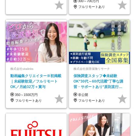
300～700万円
フルリモートあり
株式会社viralinks
株式会社損害保険リサーチ
動画編集クリエイター※初掲載
保険調査スタッフ◆未経験
｜未経験歓迎／フルリモート
OK*30代～60代活躍*丁寧な講
OK／月給32万＋賞与
習・サポートあり*原則直行直
帰／全国募集・業務委託
350～1500万円
非公開
フルリモートあり
フルリモートあり