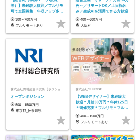
【総合職（事務/マーケ/広報
経営企画・リサーチ／月給30万
等）】未経験大歓迎／フルリモ
円～／リモートOK／土日祝休
可で全国募集！年収アップ多数
み／生成AIを活用できる方歓迎
★年休最大130日★
300～700万円
400～600万円
フルリモートあり
大阪府
株式会社野村総合研究所【ポジションマッチ登録】
株式会社SUNRISE
オープンポジション
【WEBデザイナー】未経験大
歓迎＊月給30万円＊年休125日
500～1500万円
＊研修充実＊フルリモ＊フルフ
東京都_神奈川県
レックス＊
400～1500万円
フルリモートあり