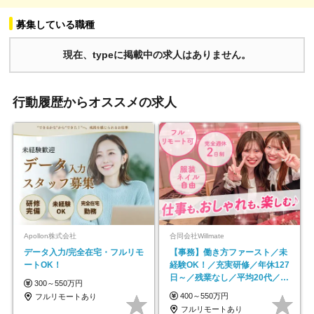
募集している職種
現在、typeに掲載中の求人はありません。
行動履歴からオススメの求人
Apollon株式会社
合同会社Willmate
データ入力/完全在宅・フルリモ
【事務】働き方ファースト／未
ートOK！
経験OK！／充実研修／年休127
日～／残業なし／平均20代／リ
300～550万円
モートOK
400～550万円
フルリモートあり
フルリモートあり