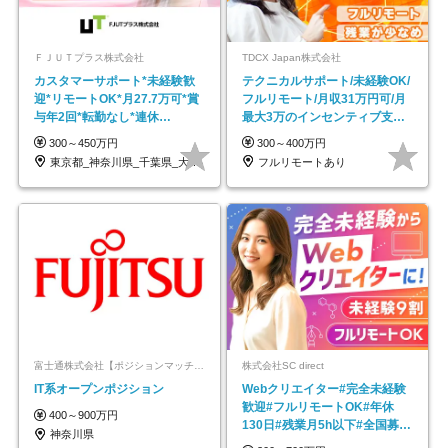
ＦＪＵＴプラス株式会社
TDCX Japan株式会社
カスタマーサポート*未経験歓
テクニカルサポート/未経験OK/
迎*リモートOK*月27.7万可*賞
フルリモート/月収31万円可/月
与年2回*転勤なし*連休
最大3万のインセンティブ支給/
OK/ZE010232
平均年齢33歳
300～450万円
300～400万円
東京都_神奈川県_千葉県_大阪府_愛知県…
フルリモートあり
富士通株式会社【ポジションマッチ登録】
株式会社SC direct
IT系オープンポジション
Webクリエイター#完全未経験
歓迎#フルリモートOK#年休
400～900万円
130日#残業月5h以下#全国募集
神奈川県
#最大1年の研修