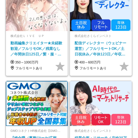
株式会社ＬＩＶＥ ＵＰ
株式会社さくらインベスト
動画編集クリエイター★未経験
配信ディレクター（ウェビナー
歓迎／フルリモOK／残業なし
運営）／フルリモートOK／土
／年間休日125日／髪・服・ネ
日祝休み／年休123日／年収
イル自由／研修充実で安心
600万円可
350～1000万円
400～600万円
フルリモートあり
フルリモートあり
GMOコネクトHR株式会社【GMOインターネットグループ】
株式会社さくらインベスト