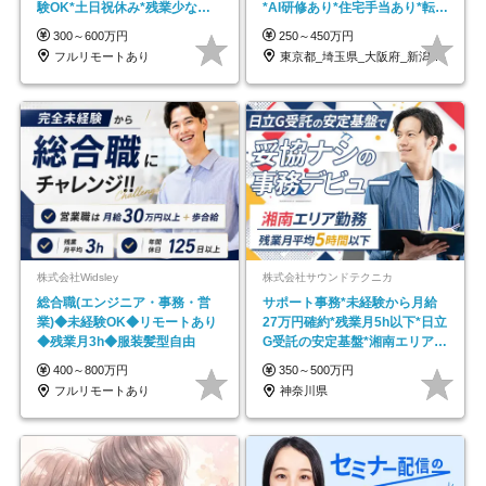
験OK*土日祝休み*残業少なめ*
*AI研修あり*住宅手当あり*転勤
在宅勤務手当あり
なし
300～600万円
250～450万円
フルリモートあり
東京都_埼玉県_大阪府_新潟県_福岡県
株式会社Widsley
株式会社サウンドテクニカ
総合職(エンジニア・事務・営
サポート事務*未経験から月給
業)◆未経験OK◆リモートあり
27万円確約*残業月5h以下*日立
◆残業月3h◆服装髪型自由
G受託の安定基盤*湘南エリア勤
務
400～800万円
350～500万円
フルリモートあり
神奈川県