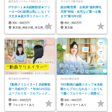
株式会社リクルートR&Dスタッフィング【リクルートグループ】
サイボウズ株式会社
ITサポート★未経験歓迎★フリ
総合職/営業・企画系*福利厚生
ーターOK!経歴は気にしなくて
充実*時短・在宅など選べる働
大丈夫★超大手リクルートグル
き方*賞与年2回
ープの正社員/sg
300～600万円
450～850万円
東京都_神奈川県_埼玉県_千葉県_大阪府…
東京都
株式会社SUNRISE
Apollon株式会社
【動画クリエイター】未経験歓
SNS動画の編集スタッフ★未経
迎＊月給30万～＊年休125日以
験からプロになれる！｜おうち
上＊フルリモ・フルフレックス
で働くフルリモート｜残業ゼロ
◆10名の採用が決定◆
で18時退勤◎
400～1500万円
300～550万円
フルリモートあり
フルリモートあり