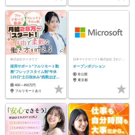
株式会社サイヨウブ
日本マイクロソフト株式会社【ポジションマッチ登録】
採用サポート*フルリモート勤
オープンポジション
務*フレックスタイム制*年休
非公開
120日*土日祝休み*残業ほぼな
東京都
し*育児中社員8割以上
400～450万円
フルリモートあり