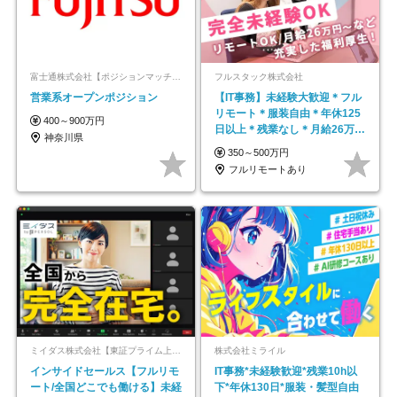
富士通株式会社【ポジションマッチ登録】
フルスタック株式会社
営業系オープンポジション
【IT事務】未経験大歓迎＊フル
リモート＊服装自由＊年休125
400～900万円
日以上＊残業なし＊月給26万円
神奈川県
以上
350～500万円
フルリモートあり
ミイダス株式会社【東証プライム上場パーソルグループ】
株式会社ミライル
インサイドセールス【フルリモ
IT事務*未経験歓迎*残業10h以
ート/全国どこでも働ける】未経
下*年休130日*服装・髪型自由