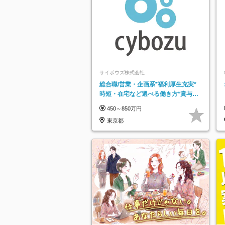
サイボウズ株式会社
総合職/営業・企画系*福利厚生充実*
時短・在宅など選べる働き方*賞与年
2回
450～850万円
東京都