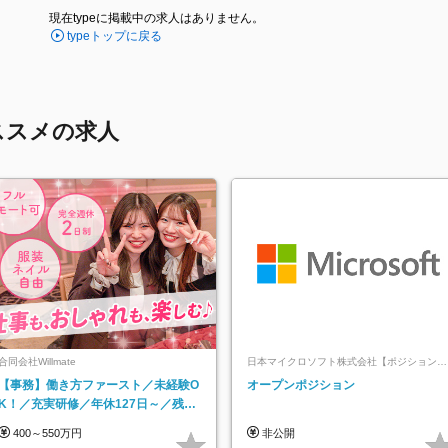
現在typeに掲載中の求人はありません。
typeトップに戻る
ススメの求人
合同会社Willmate
日本マイクロソフト株式会社【ポジションマ
ッチ登録】
【事務】働き方ファースト／未経験O
オープンポジション
K！／充実研修／年休127日～／残業
なし／平均20代／リモートOK
400～550万円
非公開