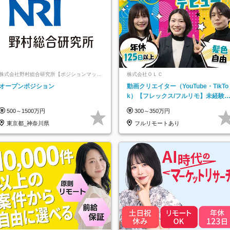
株式会社野村総合研究所【ポジションマッチ
株式会社ＯＬＣ
登録】
オープンポジション
動画クリエイター（YouTube・TikTo
k）【フレックス/フルリモ】未経験O
K｜Web研修1年間｜副業OK
500～1500万円
300～350万円
東京都_神奈川県
フルリモートあり