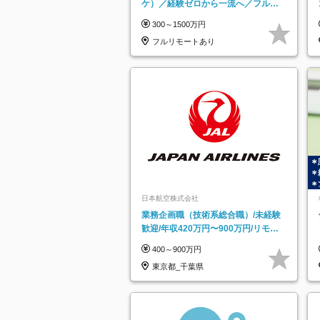
ケ）／経験ゼロから一流へ／フルリ
モートOK／月給30万円～／年休130
300～1500万円
日以上
フルリモートあり
日本航空株式会社
業務企画職（技術系総合職）/未経験
歓迎/年収420万円〜900万円/リモー
トフレックス可
400～900万円
東京都_千葉県