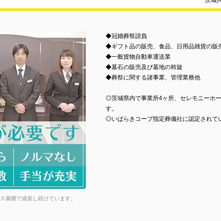
茨城
◆冠婚葬祭請負
◆ギフト品の販売、食品、日用品雑貨の販
◆一般貨物自動車運送業
◆墓石の販売及び墓地の斡旋
◆葬祭に関する諸事業、管理業務他
◎茨城県内で事業所4ヶ所、セレモニーホー
す。
◎いばらきコープ指定葬儀社に認定されて
ビス展開で成長し続けています。