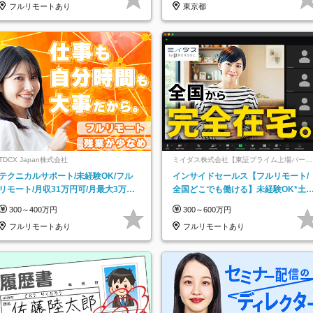
フルリモートあり
東京都
TDCX Japan株式会社
ミイダス株式会社【東証プライム上場パーソ
ルグループ】
テクニカルサポート/未経験OK/フル
インサイドセールス【フルリモート/
リモート/月収31万円可/月最大3万の
全国どこでも働ける】未経験OK*土
インセンティブ支給/平均年齢33歳
祝休み*残業少なめ*在宅勤務手当あ
300～400万円
300～600万円
フルリモートあり
フルリモートあり