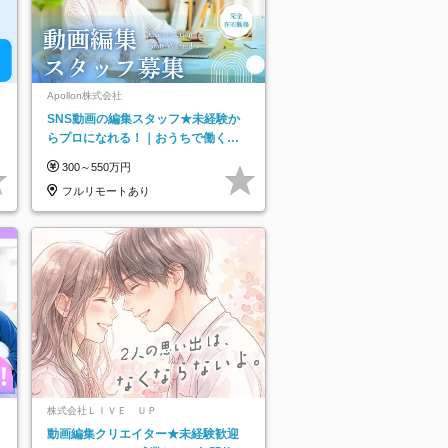
Apollon株式会社
SNS動画の編集スタッフ★未経験か
らプロになれる！｜おうちで働くフ
ルリモート｜残業ゼロで18時退勤◎
300～550万円
フルリモートあり
株式会社ＬＩＶＥ ＵＰ
動画編集クリエイター★未経験歓迎