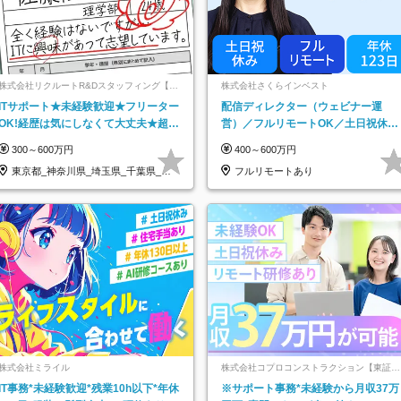
株式会社リクルートR&Dスタッフィング【リ
株式会社さくらインベスト
クルートグループ】
ITサポート★未経験歓迎★フリーター
配信ディレクター（ウェビナー運
OK!経歴は気にしなくて大丈夫★超大
営）／フルリモートOK／土日祝休み
手リクルートグループの正社員/sg
／年休123日／年収600万円可
300～600万円
400～600万円
東京都_神奈川県_埼玉県_千葉県_大
フルリモートあり
阪府…
株式会社ミライル
株式会社コプロコンストラクション【東証プ
ライム上場コプロ・ホールディングス子会
IT事務*未経験歓迎*残業10h以下*年休
※サポート事務*未経験から月収37万
社】