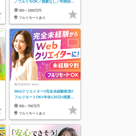
／フルリモOK／残業なし／年間休日
125日／髪・服・ネイル自由／研修充
350～1000万円
実で安心
フルリモートあり
株式会社SC direct
Webクリエイター#完全未経験歓迎#
フルリモートOK#年休130日#残業月
5h以下#全国募集#最大1年の研修
300～700万円
フルリモートあり