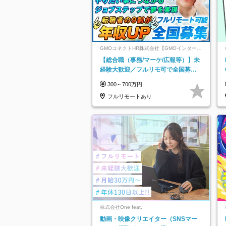
GMOコネクトHR株式会社【GMOインターネ
ットグループ】
【総合職（事務/マーケ/広報等）】未
経験大歓迎／フルリモ可で全国募
集！年収アップ多数★年休最大130日
300～700万円
★
フルリモートあり
株式会社One feat.
動画・映像クリエイター（SNSマー