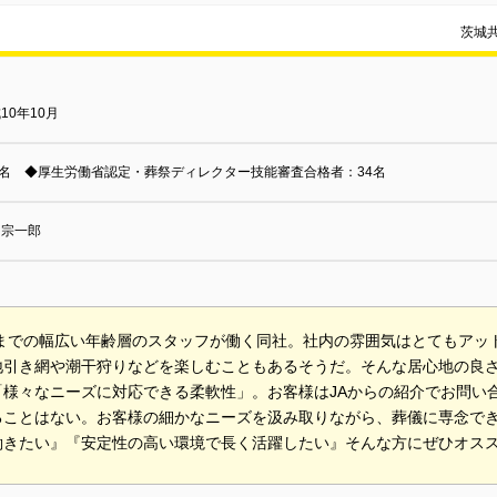
茨城
10年10月
6名 ◆厚生労働省認定・葬祭ディレクター技能審査合格者：34名
田宗一郎
0代までの幅広い年齢層のスタッフが働く同社。社内の雰囲気はとてもア
地引き網や潮干狩りなどを楽しむこともあるそうだ。そんな居心地の良さ
「様々なニーズに対応できる柔軟性」。お客様はJAからの紹介でお問い
ることはない。お客様の細かなニーズを汲み取りながら、葬儀に専念で
働きたい』『安定性の高い環境で長く活躍したい』そんな方にぜひオス