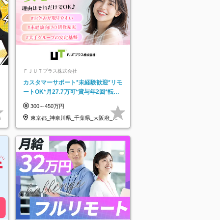
ＦＪＵＴプラス株式会社
カスタマーサポート*未経験歓迎*リモ
ートOK*月27.7万可*賞与年2回*転勤
なし*連休OK/ZE010232
300～450万円
東京都_神奈川県_千葉県_大阪府_愛
知県…