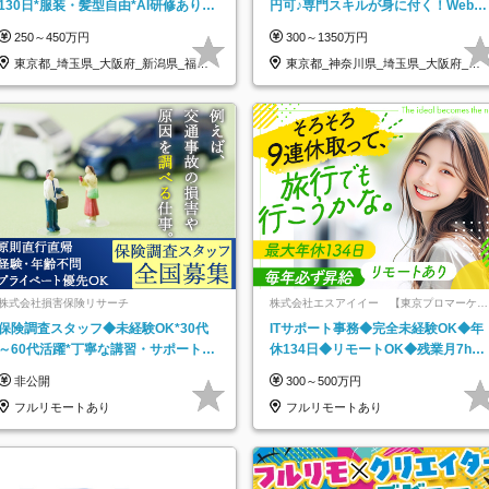
130日*服装・髪型自由*AI研修あり*
円可♪専門スキルが身に付く！Web面
住宅手当あり*転勤なし
接＆リモート研修も充実♪/a
250～450万円
300～1350万円
東京都_埼玉県_大阪府_新潟県_福岡
東京都_神奈川県_埼玉県_大阪府_愛
県
知県…
株式会社損害保険リサーチ
株式会社エスアイイー 【東京プロマーケッ
ト上場】
保険調査スタッフ◆未経験OK*30代
ITサポート事務◆完全未経験OK◆年
～60代活躍*丁寧な講習・サポートあ
休134日◆リモートOK◆残業月7h以
り*原則直行直帰／全国募集・業務委
下◆賞与年3回◆5年目まで必ず昇給
非公開
300～500万円
託
フルリモートあり
フルリモートあり