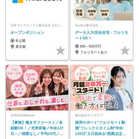
日本マイクロソフト株式会社【ポジションマッチ登録】
Apollon株式会社
オープンポジション
データ入力/完全在宅・フルリモ
ートOK！
非公開
300～550万円
東京都
フルリモートあり
合同会社Willmate
株式会社サイヨウブ
【事務】働き方ファースト／未
採用サポート*フルリモート勤
経験OK！／充実研修／年休127
務*フレックスタイム制*年休
日～／残業なし／平均20代／リ
120日*土日祝休み*残業ほぼな