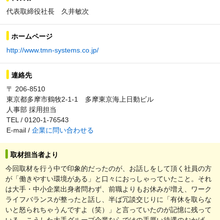
代表取締役社長 久井敏次
ホームページ
http://www.tmn-systems.co.jp/
連絡先
〒 206-8510
東京都多摩市鶴牧2-1-1 多摩東京海上日動ビル
人事部 採用担当
TEL / 0120-1-76543
E-mail /
企業に問い合わせる
取材担当者より
今回取材を行う中で印象的だったのが、お話しをして頂く社員の方
が「働きやすい環境がある」と口々におっしゃっていたこと。それ
は大手・中小企業出身者問わず、前職よりもお休みが増え、ワーク
ライフバランスが整ったと話し、半ば冗談交じりに「有休を取らな
いと怒られちゃうんですよ（笑）」と言っていたのが記憶に残って
いる。こうした大手グループ企業ならではの手厚い待遇のおかげ