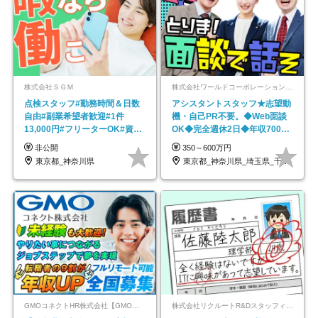
株式会社ＳＧＭ
株式会社ワールドコーポレーション 採用事業部【上場グループ】
点検スタッフ#勤務時間＆日数
アシスタントスタッフ★志望動
自由#副業希望者歓迎#1件
機・自己PR不要。◆Web面談
13,000円#フリーターOK#資格
OK◆完全週休2日◆年収700万
スキル不要
円可/p13
非公開
350～600万円
東京都_神奈川県
東京都_神奈川県_埼玉県_千葉県_大阪府…
GMOコネクトHR株式会社【GMOインターネットグループ】
株式会社リクルートR&Dスタッフィング【リクルートグループ】