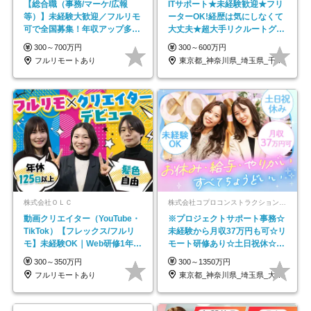
【総合職（事務/マーケ/広報
ITサポート★未経験歓迎★フリ
等）】未経験大歓迎／フルリモ
ーターOK!経歴は気にしなくて
可で全国募集！年収アップ多数
大丈夫★超大手リクルートグル
★年休最大130日★
ープの正社員/sg
300～700万円
300～600万円
フルリモートあり
東京都_神奈川県_埼玉県_千葉県_大阪府…
株式会社ＯＬＣ
株式会社コプロコンストラクション【東証プライム上場コプロ・ホールディングス子会社】
動画クリエイター（YouTube・
※プロジェクトサポート事務☆
TikTok）【フレックス/フルリ
未経験から月収37万円も可☆リ
モ】未経験OK｜Web研修1年間
モート研修あり☆土日祝休☆20
｜副業OK
代～30代活躍/b
300～350万円
300～1350万円
フルリモートあり
東京都_神奈川県_埼玉県_大阪府_愛知県…