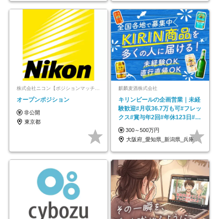
株式会社ニコン【ポジションマッチ登録】
麒麟麦酒株式会社
オープンポジション
キリンビールの企画営業｜未経
験歓迎#月収36.7万も可#フレッ
非公開
クス#賞与年2回#年休123日#完
東京都
全週休2日制
300～500万円
大阪府_愛知県_新潟県_兵庫県_福岡県