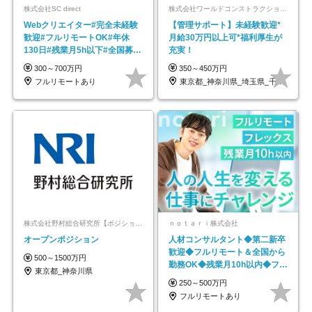
株式会社SC direct
株式会社ワールドコンストラクション 【東証一部】 (ワールドホールディングス・グループ)
Webクリエイター#完全未経験
【管理サポート】未経験歓迎*
歓迎#フルリモートOK#年休
月給30万円以上可*福利厚生が
130日#残業月5h以下#全国募集
充実！
#最大1年の研修
300～700万円
350～450万円
フルリモートあり
東京都_神奈川県_埼玉県_千葉県_大阪府…
株式会社野村総合研究所【ポジションマッチ登録】
ｎｏｔａｒｉ株式会社
オープンポジション
人材コンサルタント◆第二新卒
歓迎◆フルリモート＆全国から
500～1500万円
勤務OK◆残業月10h以内◆フレ
東京都_神奈川県
ックス制
250～500万円
フルリモートあり