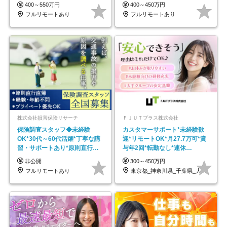
モートOK
し*育児中社員8割以上
400～550万円
400～450万円
フルリモートあり
フルリモートあり
株式会社損害保険リサーチ
ＦＪＵＴプラス株式会社
保険調査スタッフ◆未経験
カスタマーサポート*未経験歓
OK*30代～60代活躍*丁寧な講
迎*リモートOK*月27.7万可*賞
習・サポートあり*原則直行直
与年2回*転勤なし*連休
帰／全国募集・業務委託
OK/ZE010232
非公開
300～450万円
フルリモートあり
東京都_神奈川県_千葉県_大阪府_愛知県…