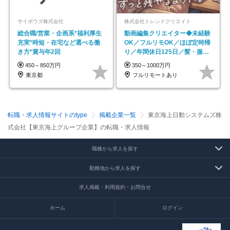
サイボウズ株式会社
株式会社トレンドクリエイト
総合職/営業・企画系*福利厚生
動画編集クリエイター◆未経験
充実*時短・在宅など選べる働
OK／フルリモOK／ほぼ定時帰
き方*賞与年2回
り／年間休日125日／髪・服・
ネイル自由／副業OK
450～850万円
350～1000万円
東京都
フルリモートあり
転職・求人情報サイトのtype
掲載企業一覧
東京海上日動システムズ株
式会社【東京海上グループ企業】の転職・求人情報
職種から求人を探す
勤務地から求人を探す
求人掲載・利用規約・お問合せ
ホーム
ログイン