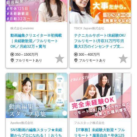
株式会社viralinks
TDCX Japan株式会社
動画編集クリエイター※初掲載
テクニカルサポート/未経験OK/
｜未経験歓迎／フルリモート
フルリモート/月収31万円可/月
OK／月給32万＋賞与
最大3万のインセンティブ支給/
平均年齢33歳
350～1500万円
300～400万円
フルリモートあり
フルリモートあり
Apollon株式会社
フルスタック株式会社
SNS動画の編集スタッフ★未経
【IT事務】未経験大歓迎＊フル
験からプロになれる！｜おうち
リモート＊服装自由＊年休125