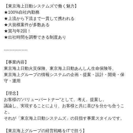
【東京海上日動システムズで働く魅力】
★100%自社内勤務
★上流から下流まで一貫して携われる
★大規模案件が多数ある
★賞与年2回！
★出社時間を調整できる制度あり
----------------
【事業内容】
東京海上日動火災保険、東京海上日動あんしん生命保険等、
東京海上グループの情報システムの企画・提案・設計・開発・保
守・運用
【理念】
お客様の“バリューパートナー”として、考え、提案し、
議論し、実現することにより、お客様と共に喜びを分かち合うこ
と。
それが「東京海上日動システムズ」の目指す事業スタイルです。
【東京海上グループの経営戦略をITで担う】