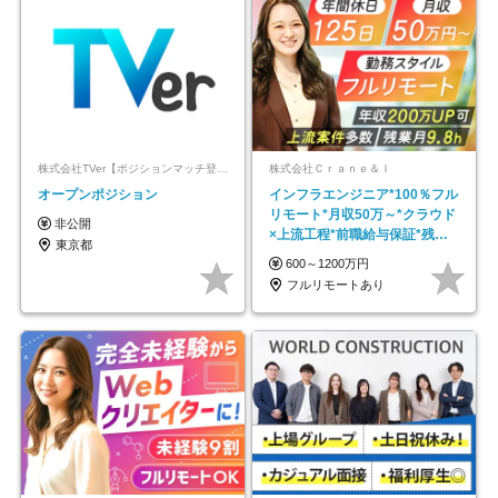
株式会社TVer【ポジションマッチ登録】
株式会社Ｃｒａｎｅ＆Ｉ
オープンポジション
インフラエンジニア*100％フル
リモート*月収50万～*クラウド
非公開
×上流工程*前職給与保証*残業
東京都
月9.8h
600～1200万円
フルリモートあり