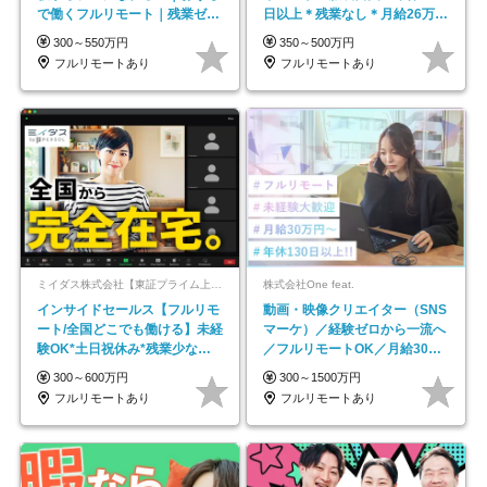
で働くフルリモート｜残業ゼロ
日以上＊残業なし＊月給26万円
で18時退勤◎
以上
300～550万円
350～500万円
フルリモートあり
フルリモートあり
ミイダス株式会社【東証プライム上場パーソルグループ】
株式会社One feat.
インサイドセールス【フルリモ
動画・映像クリエイター（SNS
ート/全国どこでも働ける】未経
マーケ）／経験ゼロから一流へ
験OK*土日祝休み*残業少なめ*
／フルリモートOK／月給30万
在宅勤務手当あり
円～／年休130日以上
300～600万円
300～1500万円
フルリモートあり
フルリモートあり