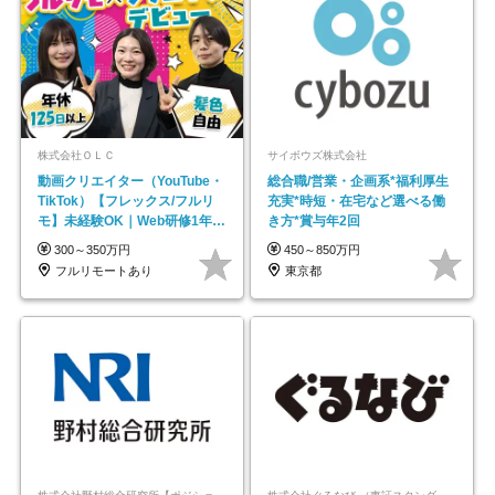
株式会社ＯＬＣ
サイボウズ株式会社
動画クリエイター（YouTube・
総合職/営業・企画系*福利厚生
TikTok）【フレックス/フルリ
充実*時短・在宅など選べる働
モ】未経験OK｜Web研修1年間
き方*賞与年2回
｜副業OK
300～350万円
450～850万円
フルリモートあり
東京都