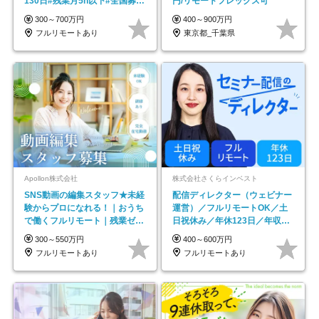
130日#残業月5h以下#全国募集
円/リモートフレックス可
#最大1年の研修
300～700万円
400～900万円
フルリモートあり
東京都_千葉県
Apollon株式会社
株式会社さくらインベスト
SNS動画の編集スタッフ★未経
配信ディレクター（ウェビナー
験からプロになれる！｜おうち
運営）／フルリモートOK／土
で働くフルリモート｜残業ゼロ
日祝休み／年休123日／年収
で18時退勤◎
600万円可
300～550万円
400～600万円
フルリモートあり
フルリモートあり