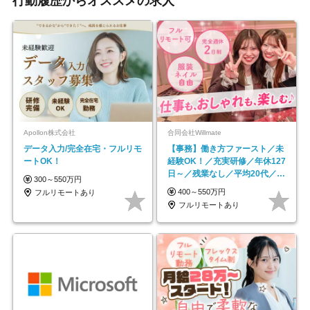
行動履歴からオススメの求人
Apollon株式会社
合同会社Willmate
データ入力/完全在宅・フルリモ
【事務】働き方ファースト／未
ートOK！
経験OK！／充実研修／年休127
日～／残業なし／平均20代／リ
300～550万円
モートOK
400～550万円
フルリモートあり
フルリモートあり