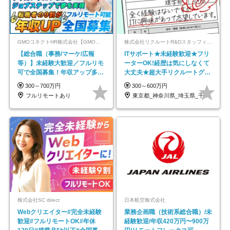
GMOコネクトHR株式会社【GMOインターネットグループ】
株式会社リクルートR&Dスタッフィング【リクルートグループ】
【総合職（事務/マーケ/広報
ITサポート★未経験歓迎★フリ
等）】未経験大歓迎／フルリモ
ーターOK!経歴は気にしなくて
可で全国募集！年収アップ多数
大丈夫★超大手リクルートグル
★年休最大130日★
ープの正社員/sg
300～700万円
300～600万円
フルリモートあり
東京都_神奈川県_埼玉県_千葉県_大阪府…
株式会社SC direct
日本航空株式会社
Webクリエイター#完全未経験
業務企画職（技術系総合職）/未
歓迎#フルリモートOK#年休
経験歓迎/年収420万円〜900万