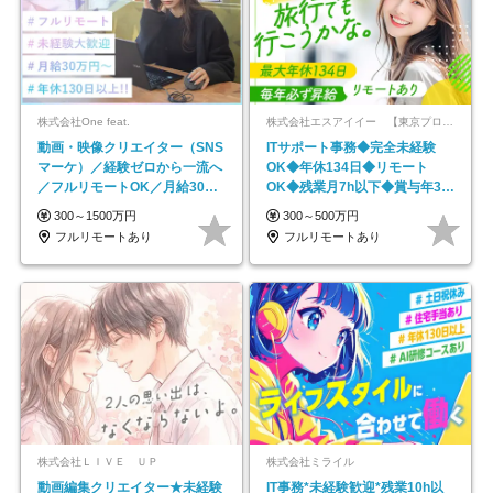
株式会社One feat.
株式会社エスアイイー 【東京プロマーケット上場】
動画・映像クリエイター（SNS
ITサポート事務◆完全未経験
マーケ）／経験ゼロから一流へ
OK◆年休134日◆リモート
／フルリモートOK／月給30万
OK◆残業月7h以下◆賞与年3回
円～／年休130日以上
◆5年目まで必ず昇給
300～1500万円
300～500万円
フルリモートあり
フルリモートあり
株式会社ＬＩＶＥ ＵＰ
株式会社ミライル
動画編集クリエイター★未経験
IT事務*未経験歓迎*残業10h以