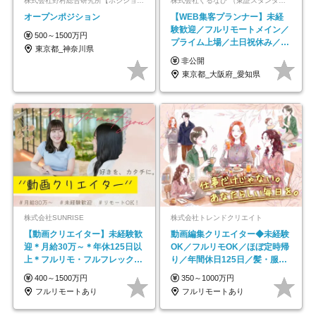
株式会社野村総合研究所【ポジションマッチ登録】
株式会社ぐるなび （東証スタンダード上場）
オープンポジション
【WEB集客プランナー】未経
験歓迎／フルリモートメイン／
500～1500万円
プライム上場／土日祝休み／東
東京都_神奈川県
京・大阪・名古屋
非公開
東京都_大阪府_愛知県
株式会社SUNRISE
株式会社トレンドクリエイト
【動画クリエイター】未経験歓
動画編集クリエイター◆未経験
迎＊月給30万～＊年休125日以
OK／フルリモOK／ほぼ定時帰
上＊フルリモ・フルフレックス
り／年間休日125日／髪・服・
◆10名の採用が決定◆
ネイル自由／副業OK
400～1500万円
350～1000万円
フルリモートあり
フルリモートあり