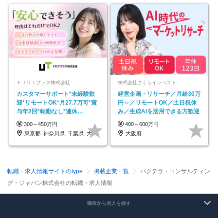
ＦＪＵＴプラス株式会社
株式会社さくらインベスト
カスタマーサポート*未経験歓
経営企画・リサーチ／月給30万
迎*リモートOK*月27.7万可*賞
円～／リモートOK／土日祝休
与年2回*転勤なし*連休
み／生成AIを活用できる方歓迎
OK/ZE010232
300～450万円
400～600万円
東京都_神奈川県_千葉県_大阪府_愛知県…
大阪府
転職・求人情報サイトのtype
掲載企業一覧
パクテラ・コンサルティン
グ・ジャパン株式会社の転職・求人情報
職種から求人を探す