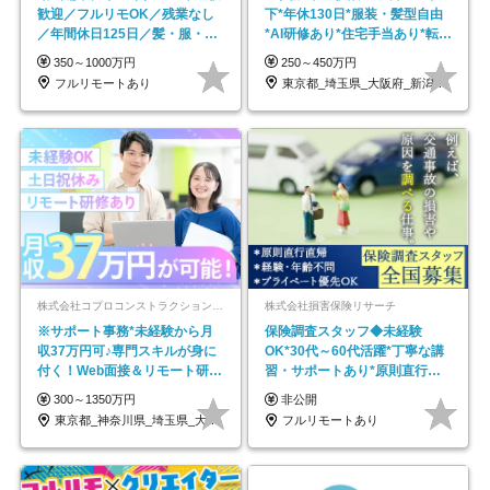
歓迎／フルリモOK／残業なし
下*年休130日*服装・髪型自由
／年間休日125日／髪・服・ネ
*AI研修あり*住宅手当あり*転勤
イル自由／研修充実で安心
なし
350～1000万円
250～450万円
フルリモートあり
東京都_埼玉県_大阪府_新潟県_福岡県
株式会社コプロコンストラクション【東証プライム上場コプロ・ホールディングス子会社】
株式会社損害保険リサーチ
※サポート事務*未経験から月
保険調査スタッフ◆未経験
収37万円可♪専門スキルが身に
OK*30代～60代活躍*丁寧な講
付く！Web面接＆リモート研修
習・サポートあり*原則直行直
も充実♪/a
帰／全国募集・業務委託
300～1350万円
非公開
東京都_神奈川県_埼玉県_大阪府_愛知県…
フルリモートあり