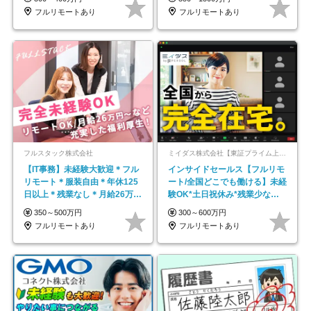
フルリモートあり
フルリモートあり
フルスタック株式会社
ミイダス株式会社【東証プライム上場パーソルグループ】
【IT事務】未経験大歓迎＊フル
インサイドセールス【フルリモ
リモート＊服装自由＊年休125
ート/全国どこでも働ける】未経
日以上＊残業なし＊月給26万円
験OK*土日祝休み*残業少なめ*
以上
在宅勤務手当あり
350～500万円
300～600万円
フルリモートあり
フルリモートあり