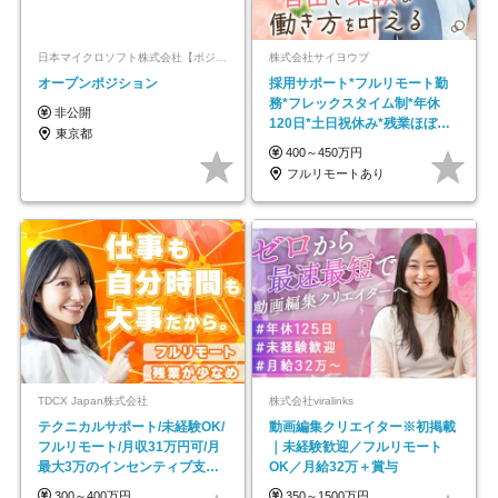
日本マイクロソフト株式会社【ポジションマッチ登録】
株式会社サイヨウブ
オープンポジション
採用サポート*フルリモート勤
務*フレックスタイム制*年休
非公開
120日*土日祝休み*残業ほぼな
東京都
し*育児中社員8割以上
400～450万円
フルリモートあり
TDCX Japan株式会社
株式会社viralinks
テクニカルサポート/未経験OK/
動画編集クリエイター※初掲載
フルリモート/月収31万円可/月
｜未経験歓迎／フルリモート
最大3万のインセンティブ支給/
OK／月給32万＋賞与
平均年齢33歳
300～400万円
350～1500万円