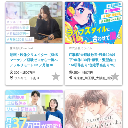
株式会社One feat.
株式会社ミライル
動画・映像クリエイター（SNS
IT事務*未経験歓迎*残業10h以
マーケ）／経験ゼロから一流へ
下*年休130日*服装・髪型自由
／フルリモートOK／月給30万
*AI研修あり*住宅手当あり*転勤
円～／年休130日以上
なし
300～1500万円
250～450万円
フルリモートあり
東京都_埼玉県_大阪府_新潟県_福岡県