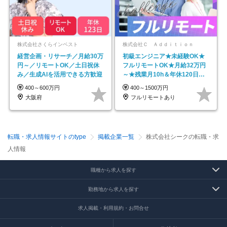
株式会社さくらインベスト
株式会社Ｃ Ａｄｄｉｔｉｏｎ
経営企画・リサーチ／月給30万
初級エンジニア★未経験OK★
円～／リモートOK／土日祝休
フルリモートOK★月給32万円
み／生成AIを活用できる方歓迎
～★残業月10h＆年休120日以
上★副業可
400～600万円
400～1500万円
大阪府
フルリモートあり
転職・求人情報サイトのtype
掲載企業一覧
株式会社シークの転職・求
人情報
職種から求人を探す
勤務地から求人を探す
求人掲載・利用規約・お問合せ