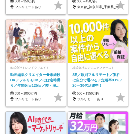
300～350万円
300～450万円
フルリモートあり
東京都_神奈川県_千葉県_大阪府_愛知県…
株式会社トレンドクリエイト
株式会社エンジニアファースト
動画編集クリエイター◆未経験
SE／原則フルリモート／案件
OK／フルリモOK／ほぼ定時帰
は自分で選べる／定着率93%／
り／年間休日125日／髪・服・
20～30代活躍中！
ネイル自由／副業OK
350～1000万円
550～1350万円
フルリモートあり
フルリモートあり