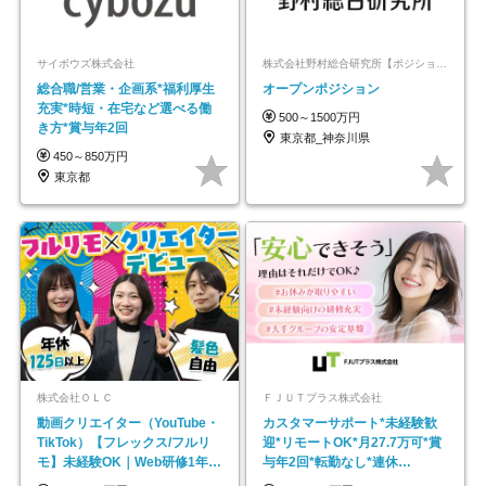
サイボウズ株式会社
株式会社野村総合研究所【ポジションマッチ登録】
総合職/営業・企画系*福利厚生
オープンポジション
充実*時短・在宅など選べる働
500～1500万円
き方*賞与年2回
東京都_神奈川県
450～850万円
東京都
株式会社ＯＬＣ
ＦＪＵＴプラス株式会社
動画クリエイター（YouTube・
カスタマーサポート*未経験歓
TikTok）【フレックス/フルリ
迎*リモートOK*月27.7万可*賞
モ】未経験OK｜Web研修1年間
与年2回*転勤なし*連休
｜副業OK
OK/ZE010232