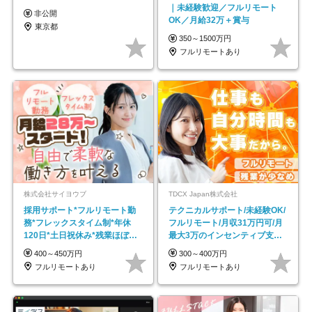
｜未経験歓迎／フルリモート
非公開
OK／月給32万＋賞与
東京都
350～1500万円
フルリモートあり
株式会社サイヨウブ
TDCX Japan株式会社
採用サポート*フルリモート勤
テクニカルサポート/未経験OK/
務*フレックスタイム制*年休
フルリモート/月収31万円可/月
120日*土日祝休み*残業ほぼな
最大3万のインセンティブ支給/
し*育児中社員8割以上
平均年齢33歳
400～450万円
300～400万円
フルリモートあり
フルリモートあり