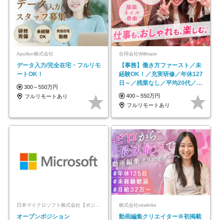
Apollon株式会社
合同会社Willmate
データ入力/完全在宅・フルリモ
【事務】働き方ファースト／未
ートOK！
経験OK！／充実研修／年休127
日～／残業なし／平均20代／リ
300～550万円
モートOK
400～550万円
フルリモートあり
フルリモートあり
日本マイクロソフト株式会社【ポジションマッチ登録】
株式会社viralinks
オープンポジション
動画編集クリエイター※初掲載