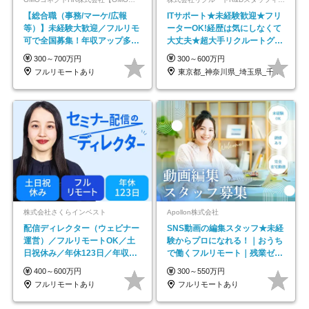
【総合職（事務/マーケ/広報
ITサポート★未経験歓迎★フリ
等）】未経験大歓迎／フルリモ
ーターOK!経歴は気にしなくて
可で全国募集！年収アップ多数
大丈夫★超大手リクルートグル
★年休最大130日★
ープの正社員/sg
300～700万円
300～600万円
フルリモートあり
東京都_神奈川県_埼玉県_千葉県_大阪府…
株式会社さくらインベスト
Apollon株式会社
配信ディレクター（ウェビナー
SNS動画の編集スタッフ★未経
運営）／フルリモートOK／土
験からプロになれる！｜おうち
日祝休み／年休123日／年収
で働くフルリモート｜残業ゼロ
600万円可
で18時退勤◎
400～600万円
300～550万円
フルリモートあり
フルリモートあり