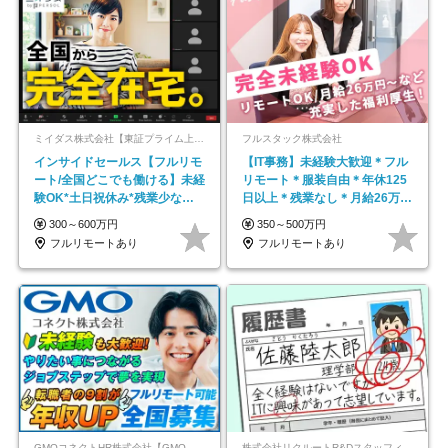
ミイダス株式会社【東証プライム上場パーソルグループ】
フルスタック株式会社
インサイドセールス【フルリモ
【IT事務】未経験大歓迎＊フル
ート/全国どこでも働ける】未経
リモート＊服装自由＊年休125
験OK*土日祝休み*残業少なめ*
日以上＊残業なし＊月給26万円
在宅勤務手当あり
以上
300～600万円
350～500万円
フルリモートあり
フルリモートあり
GMOコネクトHR株式会社【GMOインターネットグループ】
株式会社リクルートR&Dスタッフィング【リクルートグループ】