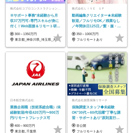
株式会社コプロコンストラクション【東証プライム上場コプロ・ホールディングス子会社】
株式会社ＬＩＶＥ ＵＰ
※サポート事務*未経験から月
動画編集クリエイター★未経験
収37万円可♪専門スキルが身に
歓迎／フルリモOK／残業なし
付く！Web面接＆リモート研修
／年間休日125日／髪・服・ネ
も充実♪/a
イル自由／研修充実で安心
300～1350万円
350～1000万円
東京都_神奈川県_埼玉県_大阪府_愛知県…
フルリモートあり
日本航空株式会社
株式会社損害保険リサーチ
業務企画職（技術系総合職）/未
保険調査スタッフ◆未経験
経験歓迎/年収420万円〜900万
OK*30代～60代活躍*丁寧な講
円/リモートフレックス可
習・サポートあり*原則直行直
帰／全国募集・業務委託
400～900万円
非公開
東京都_千葉県
フルリモートあり