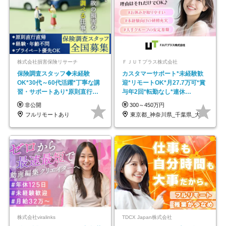
株式会社損害保険リサーチ
ＦＪＵＴプラス株式会社
保険調査スタッフ◆未経験
カスタマーサポート*未経験歓
OK*30代～60代活躍*丁寧な講
迎*リモートOK*月27.7万可*賞
習・サポートあり*原則直行直
与年2回*転勤なし*連休
帰／全国募集・業務委託
OK/ZE010232
非公開
300～450万円
フルリモートあり
東京都_神奈川県_千葉県_大阪府_愛知県…
株式会社viralinks
TDCX Japan株式会社