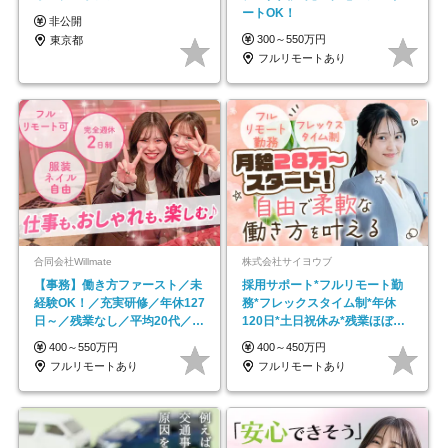
ートOK！
非公開
300～550万円
東京都
フルリモートあり
合同会社Willmate
株式会社サイヨウブ
【事務】働き方ファースト／未
採用サポート*フルリモート勤
経験OK！／充実研修／年休127
務*フレックスタイム制*年休
日～／残業なし／平均20代／リ
120日*土日祝休み*残業ほぼな
モートOK
し*育児中社員8割以上
400～550万円
400～450万円
フルリモートあり
フルリモートあり