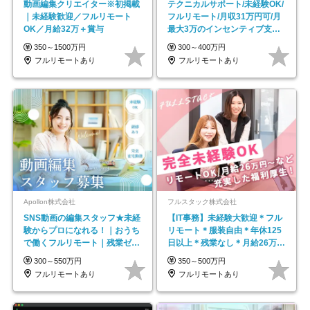
動画編集クリエイター※初掲載
テクニカルサポート/未経験OK/
｜未経験歓迎／フルリモート
フルリモート/月収31万円可/月
OK／月給32万＋賞与
最大3万のインセンティブ支給/
平均年齢33歳
350～1500万円
300～400万円
フルリモートあり
フルリモートあり
Apollon株式会社
フルスタック株式会社
SNS動画の編集スタッフ★未経
【IT事務】未経験大歓迎＊フル
験からプロになれる！｜おうち
リモート＊服装自由＊年休125
で働くフルリモート｜残業ゼロ
日以上＊残業なし＊月給26万円
で18時退勤◎
以上
300～550万円
350～500万円
フルリモートあり
フルリモートあり