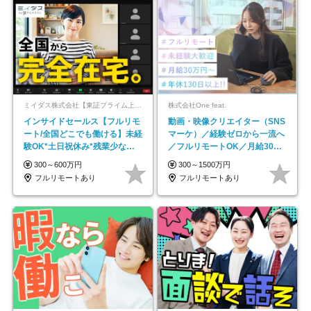
ミイダス株式会社【東証プライム上場パーソルグループ】
株式会社One feat.
インサイドセールス【フルリモ
動画・映像クリエイター（SNS
ート/全国どこでも働ける】未経
マーケ）／経験ゼロから一流へ
験OK*土日祝休み*残業少なめ*
／フルリモートOK／月給30万
在宅勤務手当あり
円～／年休130日以上
300～600万円
300～1500万円
フルリモートあり
フルリモートあり