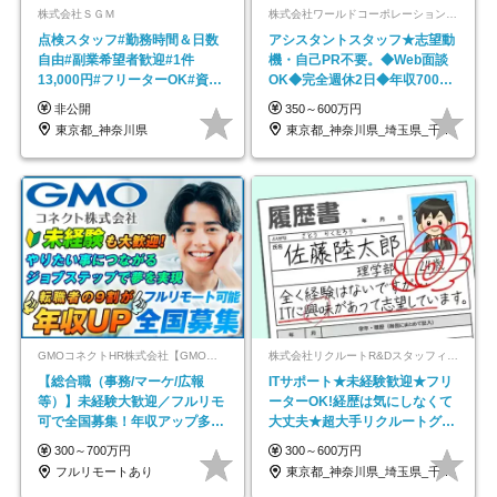
株式会社ＳＧＭ
株式会社ワールドコーポレーション 採用事業部【上場グループ】
点検スタッフ#勤務時間＆日数
アシスタントスタッフ★志望動
自由#副業希望者歓迎#1件
機・自己PR不要。◆Web面談
13,000円#フリーターOK#資格
OK◆完全週休2日◆年収700万
スキル不要
円可/p13
非公開
350～600万円
東京都_神奈川県
東京都_神奈川県_埼玉県_千葉県_大阪府…
GMOコネクトHR株式会社【GMOインターネットグループ】
株式会社リクルートR&Dスタッフィング【リクルートグループ】
【総合職（事務/マーケ/広報
ITサポート★未経験歓迎★フリ
等）】未経験大歓迎／フルリモ
ーターOK!経歴は気にしなくて
可で全国募集！年収アップ多数
大丈夫★超大手リクルートグル
★年休最大130日★
ープの正社員/sg
300～700万円
300～600万円
フルリモートあり
東京都_神奈川県_埼玉県_千葉県_大阪府…