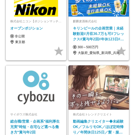
株式会社ニコン【ポジションマッチ登録】
麒麟麦酒株式会社
オープンポジション
キリンビールの企画営業｜未経
験歓迎#月収36.7万も可#フレッ
非公開
クス#賞与年2回#年休123日#完
東京都
全週休2日制
300～500万円
大阪府_愛知県_新潟県_兵庫県_福岡県
サイボウズ株式会社
株式会社トレンドクリエイト
総合職/営業・企画系*福利厚生
動画編集クリエイター◆未経験
充実*時短・在宅など選べる働
OK／フルリモOK／ほぼ定時帰
き方*賞与年2回
り／年間休日125日／髪・服・