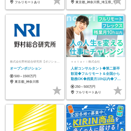
フルリモートあり
東京都_神奈川県_埼玉県_千葉県_大阪府…
株式会社野村総合研究所【ポジションマッチ登録】
ｎｏｔａｒｉ株式会社
オープンポジション
人材コンサルタント◆第二新卒
歓迎◆フルリモート＆全国から
500～1500万円
勤務OK◆残業月10h以内◆フレ
東京都_神奈川県
ックス制
250～500万円
フルリモートあり