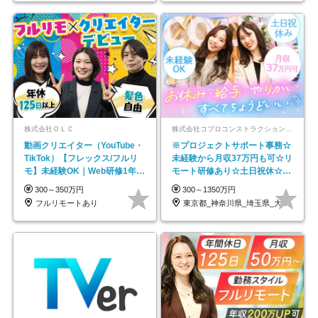
株式会社ＯＬＣ
株式会社コプロコンストラクション【東証プライム上場コプロ・ホールディングス子会社】
動画クリエイター（YouTube・
※プロジェクトサポート事務☆
TikTok）【フレックス/フルリ
未経験から月収37万円も可☆リ
モ】未経験OK｜Web研修1年間
モート研修あり☆土日祝休☆20
｜副業OK
代～30代活躍/b
300～350万円
300～1350万円
フルリモートあり
東京都_神奈川県_埼玉県_大阪府_愛知県…