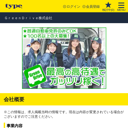
ログイン
会員登録
検討中(
0
)
MENU
ＧｒｅｅｎＤｒｉｖｅ株式会社
会社概要
※この情報は、求人掲載当時の情報です。現在は内容が変更されている場合が
ございますのでご注意ください。
事業内容