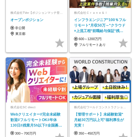
株式会社TVer【ポジションマッチ登録】
株式会社Ｃｒａｎｅ＆Ｉ
オープンポジション
インフラエンジニア*100％フル
リモート*月収50万～*クラウド
非公開
×上流工程*前職給与保証*残業
東京都
月9.8h
600～1200万円
フルリモートあり
株式会社SC direct
株式会社ワールドコンストラクション 【東証一部】 (ワールドホールディングス・グループ)
Webクリエイター#完全未経験
【管理サポート】未経験歓迎*
歓迎#フルリモートOK#年休
月給30万円以上可*福利厚生が
130日#残業月5h以下#全国募集
充実！
#最大1年の研修
300～700万円
350～450万円